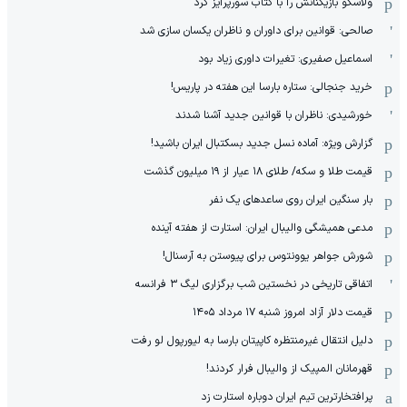
ولاسکو بازیکنانش را با کتاب سورپرایز کرد
صالحی: قوانین برای داوران و ناظران یکسان سازی شد
اسماعیل صفیری: تغیرات داوری زیاد بود
خرید جنجالی: ستاره بارسا این هفته در پاریس!
خورشیدی: ناظران با قوانین جدید آشنا شدند
گزارش ویژه‌: آماده نسل جدید بسکتبال ایران باشید!
قیمت طلا و سکه/ طلای ۱۸ عیار از ۱۹ میلیون گذشت
بار سنگین ایران روی ساعدهای یک نفر
مدعی همیشگی والیبال ایران: استارت از هفته آینده
شورش جواهر یوونتوس برای پیوستن به آرسنال!
اتفاقی تاریخی در نخستین شب برگزاری لیگ ۳ فرانسه
قیمت دلار آزاد امروز شنبه ۱۷ مرداد ۱۴۰۵
دلیل انتقال غیرمنتظره کاپیتان بارسا به لیورپول لو رفت
قهرمانان المپیک از والیبال فرار کردند!
پرافتخارترین تیم ایران دوباره استارت زد