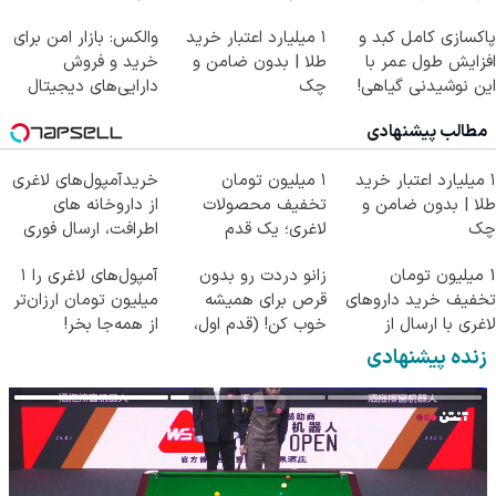
مرجوعیfile:///C:/Users
پاکسازی کامل کبد و
۱ میلیارد اعتبار خرید
والکس: بازار امن برای
افزایش طول عمر با
طلا | بدون ضامن و
خرید و فروش
این نوشیدنی گیاهی!
چک
دارایی‌های دیجیتال
کلیک جهت خرید
مطالب پیشنهادی
۱ میلیارد اعتبار خرید
۱ میلیون تومان
خریدآمپول‌های لاغری
طلا | بدون ضامن و
تخفیف محصولات
از داروخانه های
چک
لاغری؛ یک قدم
اطرافت، ارسال فوری
نزدیک‌تر به شروع
همراه با پک یخ!
1 میلیون تومان
زانو دردت رو بدون
آمپول‌های لاغری را ۱
کاهش وزن
تخفیف خرید داروهای
قرص برای همیشه
میلیون تومان ارزان‌تر
لاغری با ارسال از
خوب کن! (قدم اول،
از همه‌جا بخر!
داروخانه و پک یخ!
پرسش‌نامه)
زنده پیشنهادی