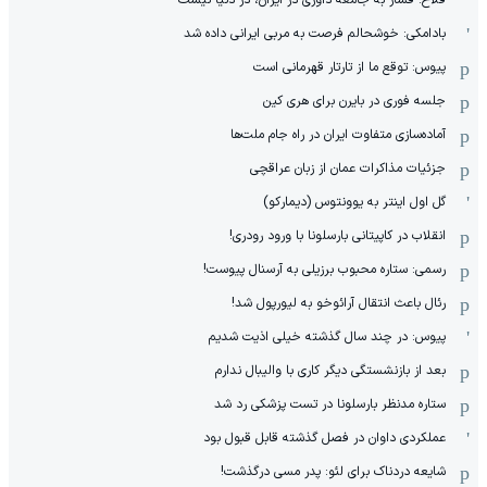
بادامکی: خوشحالم فرصت به مربی ایرانی داده شد
پیوس: توقع ما از تارتار قهرمانی است
جلسه فوری در بایرن برای هری کین
آماده‌سازی متفاوت ایران در راه جام ملت‌ها
جزئیات مذاکرات عمان از زبان عراقچی
گل اول اینتر به یوونتوس (دیمارکو)
انقلاب در کاپیتانی بارسلونا با ورود رودری!
رسمی: ستاره محبوب برزیلی به آرسنال پیوست!
رئال باعث انتقال آرائوخو به لیورپول شد!
پیوس: در چند سال گذشته خیلی اذیت شدیم
بعد از بازنشستگی دیگر کاری با والیبال ندارم
ستاره مدنظر بارسلونا در تست پزشکی رد شد
عملکردی داوان در فصل گذشته قابل قبول بود
شایعه دردناک برای لئو: پدر مسی درگذشت!