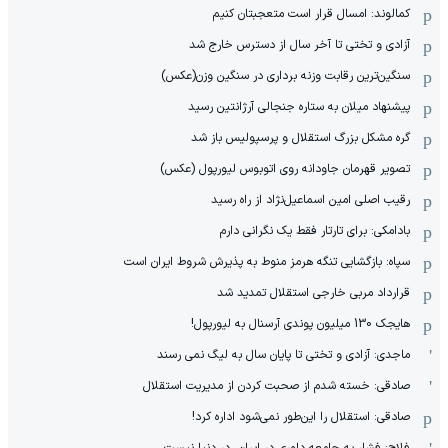
کمالوند: امسال قرار است متعجبتان کنیم
آزادی و تختی تا آخر سال از دسترس خارج شد
سنگین‌ترین رقابت وزنه برداری در سنگین وزن(عکس)
پیشنهاد میلان به ستاره جنجالی آرژانتین رسید
گره مشکل بزرگ استقلال و پرسپولیس باز شد
تصویر قهرمان جاودانه روی اتوبوس لیورپول (عکس)
رقیب اصلی امین اسماعیل‌نژاد از راه رسید
بادامکی: برای تارتار فقط یک نگرانی دارم
سپاه: بازگشایی تنگه هرمز منوط به پذیرش شروط ایران است
قرارداد مربی خارجی استقلال تمدید شد
هایجک 130 میلیون پوندی آرسنال به لیورپول!
ماجدی: آزادی و تختی تا پایان سال به لیگ نمی رسند
صادقی: خسته شدم از صحبت کردن از مدیریت استقلال
صادقی: استقلال را این‌طور نمی‌شود اداره کرد!
فلاح: فشار به جامعه داوری در ایران، در دنیا نیست