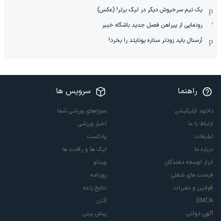
یک تیم سرخپوش دیگر در لیگ برتر! (عکس)
رونمایی از پیراهن فصل جدید باشگاه خیبر
آرسنال باید زودتر ستاره یونایتد را بخرد!
راهنما
سرویس ها
دانلود اپلیکیشن
سوژه‌های ورزشی شما
ارتباط با ما
اخبار ورزشی
تبلیغات
پادکست
درباره ما
لیگ ها و رقابت ها
ابزار توسعه دهندگان
ویدئو
فرصت های شغلی
روزنامه
قوانین و مقررات
نتایج زنده
DMCA
آنتن
آگهی دولتی
پیش بینی