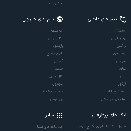
پخش زنده
تیم های داخلی
تیم های خارجی
استقلال
آث میلان
پرسپولیس
اینتر میلان
تراکتور
بارسلونا
ذوب آهن
بایرن مونیخ
سپاهان
آرسنال
فولاد
چلسی
ملوان
رئال مادرید
گل‌گهر
لیورپول
آلومینیوم اراک
منچستریونایتد
استقلال خوزستان
یوونتوس
لیگ های پرطرفدار
سایر
جدول لیگ برتر ایران (خلیج فارس)
جام ملت های آسیا