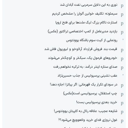
نوری به این دلایل سرمربی نفت آبادان شد
سیمئونه: تکلیف خولین آلوارز را مشخص کردیم
استارت ناکام بزرگ لیگ ملت‌ها برای فتح اروپا
بازدید مدیرعامل از کمپ اختصاصی تراکتور (عکس)
رونمایی از کیت سوم باشگاه یوونتوس
قیمت بند فروش قرارداد آرائوخو و لیورپول فاش شد
خودروهای فرمول یک، سبک‌تر و کوچک‌تر می‌شوند
صدای ستاره اینتر درآمد: به ترکیه نخواهم رفت
عقب نشینی پرسپولیس از جذب حسین‌نژاد
در سودای تکرار یک قهرمانی: اگر پیاتزا اجازه دهد!
چپ استقلال، پرسپولیسی است(عکس)
خرید بعدی پرسپولیس بست!
شایعه عجیب: علاقه رئال به کاپیتان یوونتوس!
غول نروژی فدای خرید ولاهوویچ می‌شود؟!