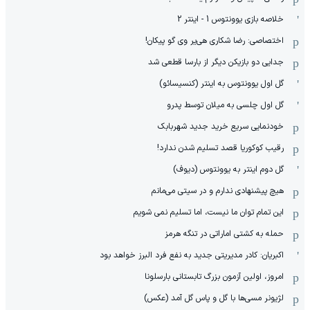
خلاصه بازی یوونتوس 1 - اینتر 2
اختصاصی: رضا شکاری هی‌یر وی‌ گو پیکان!
جدایی دو بازیکن دیگر از بارسا قطعی شد
گل اول یوونتوس به اینتر (کنسیسائو)
گل اول چلسی به میلان توسط پدرو
خودنمایی سریع خرید جدید شهربابک
رقیب کوکوریا قصد تسلیم شدن ندارد!
گل دوم اینتر به یوونتوس (دیوف)
هیچ پیشنهادی ندارم و در سیتی می‌مانم
این تمام توان ما نیست، اما تسلیم نمی شویم
حمله به کشتی اماراتی در تنگه هرمز
اکبریان: کادر مدیریتی جدید به نفع فرد البرز خواهد بود
امروز، اولین آزمون بزرگ تابستانی بارسلونا
لژیونر مسی‌ها با گل و پاس گل آمد (عکس)