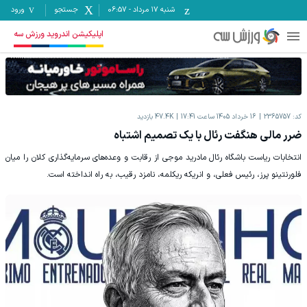
شنبه ۱۷ مرداد
-
06:57
جستجو
ورود
اپلیکیشن اندروید ورزش سه
کد:
2365757
16 خرداد 1405 ساعت 17:41
47.4K
بازدید
ضرر مالی هنگفت رئال با یک تصمیم اشتباه
انتخابات ریاست باشگاه رئال مادرید موجی از رقابت و وعده‌های سرمایه‌گذاری کلان را میان
فلورنتینو پرز، رئیس فعلی، و انریکه ریکلمه، نامزد رقیب، به راه انداخته است.