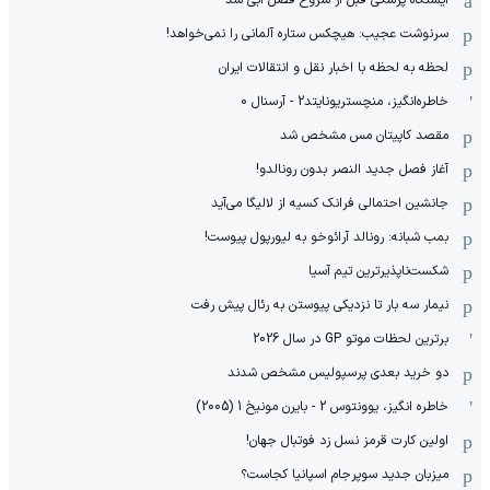
سرنوشت عجیب: هیچکس ستاره آلمانی را نمی‌خواهد!
لحظه به لحظه با اخبار نقل و انتقالات ایران
خاطره‌انگیز، منچستریونایتد2 - آرسنال 0
مقصد کاپیتان مس مشخص شد
آغاز فصل جدید النصر بدون رونالدو!
جانشین احتمالی فرانک کسیه از لالیگا می‌آید
بمب شبانه: رونالد آرائوخو به لیورپول پیوست!
شکست‌ناپذیرترین تیم آسیا
نیمار سه بار تا نزدیکی پیوستن به رئال پیش رفت
برترین لحظات موتو GP در سال 2026
دو خرید بعدی پرسپولیس مشخص شدند
خاطره انگیز، یوونتوس 2 - بایرن مونیخ 1 (2005)
اولین کارت قرمز نسل زد فوتبال جهان!
میزبان جدید سوپرجام اسپانیا کجاست؟