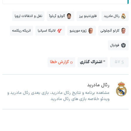
رئال مادرید
فلورنتینو پرز
آلوارو آربلوآ
نقل و انتقالات اروپا
کارلو آنچلوتی
ژوزه مورینیو
لالیگا اسپانیا
انریکه ریکلمه
فوتبال
57
اشتراک گذاری
گزارش خطا
رئال مادرید
مشاهده برنامه و نتایج رئال مادرید، بازی بعدی رئال مادرید و
ویدئو خلاصه بازی های رئال مادرید