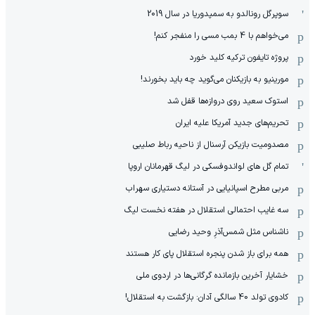
سوپرگل رونالدو به سمپدوریا در سال 2019
می‌خواهم با 4 بمب مسی را منفجر کنم!
پروژه تایفون ترکیه کلید خورد
مورینیو به بازیکنان می‌گوید چه باید بخورند!
استوک سعید روی دروازه‌ها قفل شد
تحریم‌های جدید آمریکا علیه ایران
مصدومیت بازیکن آرسنال از ناحیه رباط صلیبی
تمام گل های لواندوفسکی در لیگ قهرمانان اروپا
مربی مطرح اسپانیایی در آستانه دستیاری سهراب
سه غایب احتمالی استقلال در هفته نخست لیگ
ناشناس مثل شمس‌آذرِ وحید رضایی
همه برای باز شدن پنجره استقلال پای کار هستند
خشایار آخرین بازمانده گرگانی‌ها در اردوی ملی
کادوی تولد 40 سالگی آدان: بازگشت به استقلال!