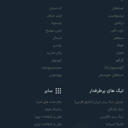
استقلال
آث میلان
پرسپولیس
اینتر میلان
تراکتور
بارسلونا
ذوب آهن
بایرن مونیخ
سپاهان
آرسنال
فولاد
چلسی
ملوان
رئال مادرید
گل‌گهر
لیورپول
آلومینیوم اراک
منچستریونایتد
استقلال خوزستان
یوونتوس
لیگ های پرطرفدار
سایر
جدول لیگ برتر ایران (خلیج فارس)
جام ملت های آسیا
لیگ آزادگان
رنکینگ فیفا
لیگ برتر انگلیس
نقل و انتقالات اروپا
لالیگا اسپانیا
نقل و انتقالات ایران