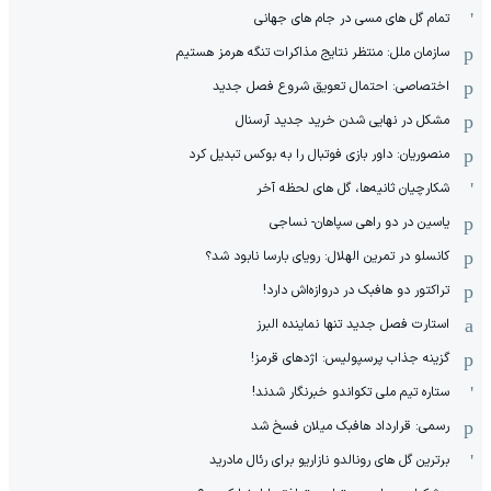
تمام گل های مسی در جام های جهانی
سازمان ملل: منتظر نتایج مذاکرات تنگه هرمز هستیم
اختصاصی: احتمال تعویق شروع فصل جدید
مشکل در نهایی شدن خرید جدید آرسنال
منصوریان: داور بازی فوتبال را به بوکس تبدیل کرد
شکارچیان ثانیه‌ها، گل های لحظه آخر
یاسین در دو راهی سپاهان- نساجی
کانسلو در تمرین الهلال: رویای بارسا نابود شد؟
تراکتور دو هافبک در دروازه‌اش دارد!
استارت فصل جدید تنها نماینده البرز
گزینه جذاب پرسپولیس: اژدهای قرمز!
ستاره تیم ملی تکواندو خبرنگار شدند!
رسمی: قرارداد هافبک میلان فسخ شد
برترین گل های رونالدو نازاریو برای رئال مادرید