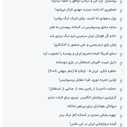
پزشکیان: چرا من و ترامپ توافق را امضا کردیم؟
تصاویری که باعث سردرد مهدی تارتار می‌شود!
پول سعودی ته کشید، پایان تاریک لیگ روشن!
ستاره سابق پرسپولیس در آستانه پیوستن به فجر
خانم گل فوتبال ایران سرمربی تیم لیگ برتری شد
پایان بازی تیم یحیی و علی منصور با کتک‌کاری!
سنای آمریکا لایحه تحریم ایران و روسیه را تصویب کرد
دلیل غیبت کاپیتان استقلال در بازی دوستانه
خاطره انگیز، ایران 5 - ایتالیا 5 (جام جهانی 2008)
اولین تجربه نوری، فردا مقابل پرسپولیس!
حمایت تاجرنیا از رامین بعد از جدایی از استقلال!
گران‌ترین دروازه‌بان انگلیس: چیزی برای اثبات ندارم
دیوانگی هواداران برای پیراهن شالکه
چهره بشاش محرم در آستانه آغاز لیگ برتر
آینده دروازه‌بانی ایران در این عکس!