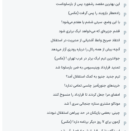
این بهترین مقصد رشفورد پس از بارسلوناست
زاده‌عطار بازوبند را پس گرفت (عکس)
با این وضع، سیتی ششم یا هفتم می‌شود!
قشم جزیره‌ای که می‌خواهد لیگ برتری شود
انتقاد صریح واعظ آشتیانی از مدیریت در استقلال
آنچه بیش از همه رئال را درباره رودری آزار می‌دهد
جوانترین تیم لیگ برتر در غرب تهران ! (عکس)
تمدید قرارداد وینیسیوس به ضرر بارسلونا شد
تیم جدید جنپو به کمک استقلال آمد؟
خریدهای جنون‌آمیز چلسی تمامی ندارد!
امضای مرا جعل کردند تا قرارداد را منسوخ کنند
موناکو مشتری ستاره جنجالی سری آ شد
چینی: بعضی بازیکنان در حد پیراهن استقلال نبودند
آزمون برای 7 روز دیگر برنامه دارد! (عکس)
ایستگاه پزشکی قبل از شروع فصل آبی شد