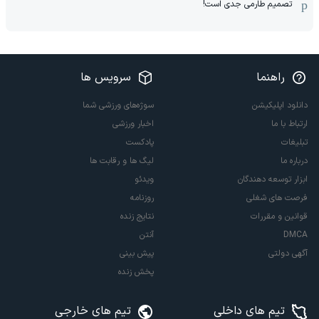
تصمیم طارمی جدی است!
راهنما
سرویس ها
دانلود اپلیکیشن
سوژه‌های ورزشی شما
ارتباط با ما
اخبار ورزشی
تبلیغات
پادکست
درباره ما
لیگ ها و رقابت ها
ابزار توسعه دهندگان
ویدئو
فرصت های شغلی
روزنامه
قوانین و مقررات
نتایج زنده
DMCA
آنتن
آگهی دولتی
پیش بینی
پخش زنده
تیم های داخلی
تیم های خارجی