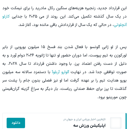
این قرارداد جدید، زنجیره هزینه‌های سنگین رئال مادرید را برای نیمکت خود
در یک سال گذشته تکمیل می‌کند. این روند از می ۲۰۲۵ با جدایی
کارلو
آنچلوتی
، در حالی که یک سال از قراردادش باقی مانده بود، آغاز شد.
پس از او ژابی آلونسو با فعال شدن بند فسخ ۱۵ میلیون یورویی از بایر
لورکوزن به تیم پیوست، اما دوران حضور او تنها تا ژانویه ۲۰۲۶ دوام آورد و به
دلیل از دست رفتن اعتماد پرز، با وجود داشتن قرارداد تا سال ۲۰۲۸، به
صورت توافقی جدا شد. در نهایت
آلوارو آربلوآ
با دستمزد سالانه سه میلیون
یورو هدایت تیم را بر عهده گرفت اما او نیز فصلی بدون جام را پشت سر
گذاشت تا پرز برای حفظ صندلی ریاست، بار دیگر به سراغ گزینه گران‌قیمتی
چون مورینیو برود.
تازه‌ترین اخبار ورزشی ایران و جهان در
دانلود
اپلیکیشن ورزش سه