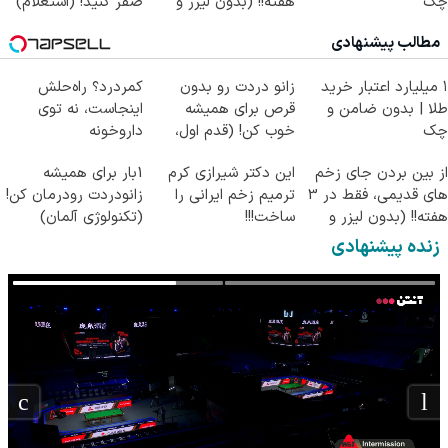
چک
هفته!! (بدون لیزر و
صفر کنید! (استعلام)
جراحی)
مطالب پیشنهادی
۱ میلیارد اعتبار خرید
زانو دردت رو بدون
کمردرد؟ راه‌حلش
طلا | بدون ضامن و
قرص برای همیشه
اینجاست، نه توی
چک
خوب کن! (قدم اول،
داروخونه
پرسش‌نامه)
از بین بردن جای زخم
این دکتر شیرازی کرم
1بار برای همیشه
های قدیمی، فقط در 3
ترمیم زخم ایرانی را
زانودردت رودرمان کن!
هفته!! (بدون لیزر و
ساخت!!!
(تکنولوژی آلمان)
جراحی)
◂پرسشنامه▸
زنده پیشنهادی