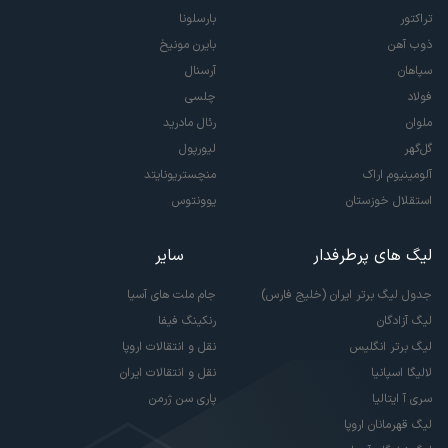
تراکتور
بارسلونا
ذوب آهن
بایرن مونیخ
سپاهان
آرسنال
فولاد
چلسی
ملوان
رئال مادرید
گل‌گهر
لیورپول
آلومینیوم اراک
منچستریونایتد
استقلال خوزستان
یوونتوس
لیگ های پرطرفدار
سایر
جدول لیگ برتر ایران (خلیج فارس)
جام ملت های آسیا
لیگ آزادگان
رنکینگ فیفا
لیگ برتر انگلیس
نقل و انتقالات اروپا
لالیگا اسپانیا
نقل و انتقالات ایران
سری آ ایتالیا
پاری سن ژرمن
لیگ قهرمانان اروپا