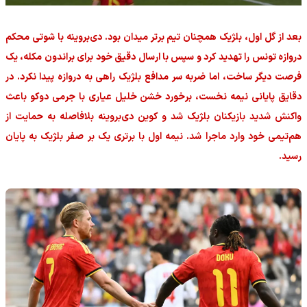
بعد از گل اول، بلژیک همچنان تیم برتر میدان بود. دی‌بروینه با شوتی محکم
دروازه تونس را تهدید کرد و سپس با ارسال دقیق خود برای براندون مکله، یک
فرصت دیگر ساخت، اما ضربه سر مدافع بلژیک راهی به دروازه پیدا نکرد. در
دقایق پایانی نیمه نخست، برخورد خشن خلیل عیاری با جرمی دوکو باعث
واکنش شدید بازیکنان بلژیک شد و کوین دی‌بروینه بلافاصله به حمایت از
هم‌تیمی خود وارد ماجرا شد. نیمه اول با برتری یک بر صفر بلژیک به پایان
رسید.