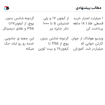
مطالب پیشنهادی
۱ میلیارد اعتبار خرید
از آیفون 17 و پلی
گردونه شانس بدون
قسطی طلا | ۱۸ ماهه
استیشن 5 تا 1000
پوچ، از آیفون17تا
پرداخت کن
دلار جایزه ببر
PS5 و طلای دیجیتال
و دلار🔥
ویدیو هولناک از جوان
گردونه شانس بدون
این جعبه ی جادویی
کارتن خوابی که
پوچ از PS5 تا
خنده رو رو لبات حک
میلیاردر شد. آموزش
آیفون17 و بیت کوین
میکنه
رایگان
🔥
خرید40%تخفیف