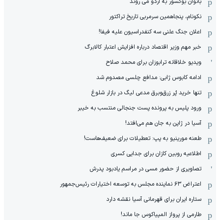
بانوان بوکسور به اردو می روند
نکونام، پنجاهمین سرمربی تاریخ تراکتور
اعلان جنگ علنی سه کنفدراسیون علیه فیفا!
خبر مهم وزیر اقتصاد درباره افزایش اعتبار کالابرگ
ویدیو خلاقانه ترابوزان برای محمد صلاح
ادامه کابوس ژابی: مدافع چلسی مصدوم شد
تنها خرید پُر زرق‌وبرق مدعی لیگ در بازار شلوغ
ورود پلیس به پرونده پست جنجالی منتسب به خیبر
آسیا در ژاپن به جان هم می‌افتد!
طعنه مورینیو به پپ: تعطیلات برای ضعیف‌هاست!
اطلاعیه روبین کازان برای جدایی کسری
تصاویری از حضور مسی در مراسم یادبود پدرش
اعتراض ۶۳ نماینده مجلس به توسعه اختیارات رئیس‌جمهور
ستاره ایران برای قهرمانی آسیا نقشه دارد
طارمی از پرواز المپیاکوس جا ماند!