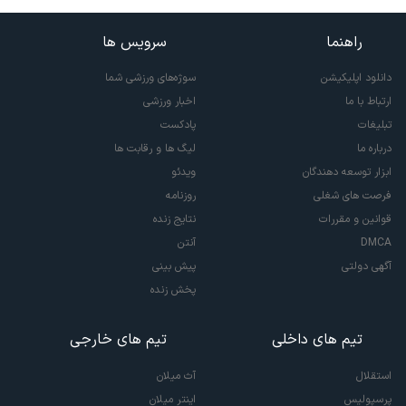
راهنما
سرویس ها
دانلود اپلیکیشن
سوژه‌های ورزشی شما
ارتباط با ما
اخبار ورزشی
تبلیغات
پادکست
درباره ما
لیگ ها و رقابت ها
ابزار توسعه دهندگان
ویدئو
فرصت های شغلی
روزنامه
قوانین و مقررات
نتایج زنده
DMCA
آنتن
آگهی دولتی
پیش بینی
پخش زنده
تیم های داخلی
تیم های خارجی
استقلال
آث میلان
پرسپولیس
اینتر میلان