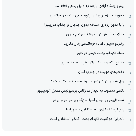
برق ورزشگاه آزادی بازهم به دلیل بدهی قطع شد
ماموریت ویژه برای تنها رکورد باقی مانده در فوتسال
با یا بدون رودری: نسخه بدون جنجال و جذاب مورینیو!
انقلاب خاموش در مخوف‌‌ترین تیم جهان
برناردو سیلوا، آماده فرماندهی رئال مادرید
جواد نکونام، پشت فرمان تراکتور
مدافع باتجربه لیگ برتر، خرید جدید جباری
انفجارهای مهیب در جنوب لبنان
اوج هیجان در دورتموند: اودیسه جدید متولد شد!
نگاهی متفاوت به دیدار تدارکاتی پرسپولیس مقابل آلومینیوم
شب تاریخی والیبال آسیا: تاج‌گذاری خواهر و برادر
پیام ترسناک نازون به استقلال و سهراب!
تاجرنیا: موفقیت نکونام باعث افتخار استقلال است