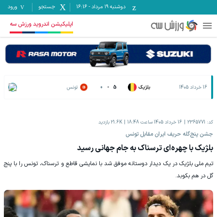
دوشنبه ۱۹ مرداد
-
16:16
جستجو
ورود
اپلیکیشن اندروید ورزش سه
16 خرداد 1405
بلژیک
5
-
0
تونس
کد:
2365771
16 خرداد 1405 ساعت 18:48
21.6K
بازدید
جشن پنج‌گله حریف ایران مقابل تونس
بلژیک با چهره‌ای ترسناک به جام جهانی رسید
تیم ملی بلژیک در یک دیدار دوستانه موفق شد با نمایشی قاطع و ترسناک، تونس را با پنج
گل در هم بکوبد.