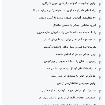
اولین درخواست نکونام از تراکتور: مربی لالیگایی
پیام قاطع اتلتیکو به آلوارز: عذرخواهی کن و برگرد سر کار!
۴۲ هواپیمای آمریکایی منهدم شدند یا آسیب دیدند
فوری: تراکتور - پیکان با حضور تماشاگر
بغداد حمله به حشد شعبی را به شورای امنیت می‌برد
تصمیم مهم کادر فنی ایران برای بازی‌های آسیایی
تمرینات تیم ملی والیبال برای رقابت‌های آسیایی
نوری: معدن جواهر در اختیار ماست
پاریس به دنبال یک معامله عجیب با یوونتوس!
مدیران نام‌آشنای فوتبال پای صعود پارس جم
جوانگرایی فجر به نیمکت این تیم رسید
اولین سوپرسیو تراشتگن در آژاکس
محتویات کوله‌پشتی جواد نکونام در سفر به تبریز!
اختصاصی فوت مرکاتو: فران تورس بازیکن پی‌اس‌جی
ژاپن جوان تسلیم شد: کره جنوبی قهرمان شرق آسیا