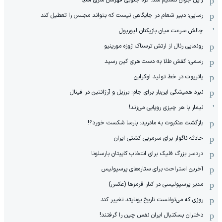
رسایی: دبیر شعام در جایگاهی نیست که بتواند مجلس را تعطیل کند
چالش سرعت میان بازیکنان لیورپول
رونمایی رئال از ارتش ترسناک ژوزه مورینیو
رسمی: کفش طلا به دست هری کین رسید
پاتریوت در خط تولید اوکراین
نبرد همیشگی این‌بار برای جام: برزیل و آرژانتین در فینال
نیمار با هر چیزی روپایی می‌زند!
بازگشت عنکبوت به مادرید: بارسا شکست خورد؟!
حادثه ناگوار برای سرمربی کشتی ایران
دردسر بزرگ فلیک برای انتخاب کاپیتان بارسلونا
آخرین استراحت برای ستاره‌های پرسپولیس
مدیر پرسپولیسی در کنار قرمزها (عکس)
روزی که می‌توانست تاریخ یونایتد تغییر کند
دختران بسکتبال ایران نفس چین را گرفتند!