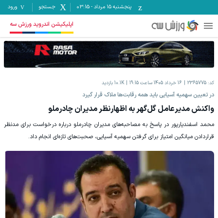
پنجشنبه ۱۵ مرداد
-
03:15
جستجو
ورود
اپلیکیشن اندروید ورزش سه
کد:
2365775
16 خرداد 1405 ساعت 19:15
10.1K
بازدید
در تعیین سهمیه آسیایی باید همه رقابت‌ها ملاک قرار گیرد
واکنش مدیرعامل گل‌گهر به اظهارنظر مدیران چادرملو
محمد اسفندیارپور در پاسخ به مصاحبه‌های مدیران چادرملو درباره درخواست برای مدنظر
قراردادن میانگین امتیاز برای گرفتن سهمیه آسیایی، صحبت‌های تازه‌ای انجام داد.