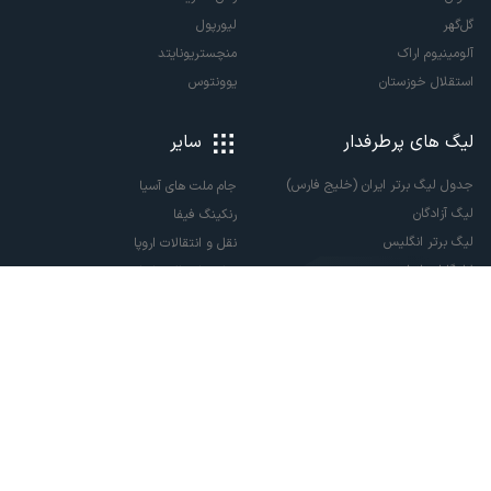
گل‌گهر
لیورپول
آلومینیوم اراک
منچستریونایتد
استقلال خوزستان
یوونتوس
لیگ های پرطرفدار
سایر
جدول لیگ برتر ایران (خلیج فارس)
جام ملت های آسیا
لیگ آزادگان
رنکینگ فیفا
لیگ برتر انگلیس
نقل و انتقالات اروپا
لالیگا اسپانیا
نقل و انتقالات ایران
سری آ ایتالیا
پاری سن ژرمن
لیگ قهرمانان اروپا
لیگ نخبگان آسیا
لیگ قهرمانان آسیا دو
لیگ برتر فوتسال