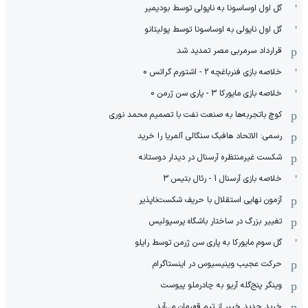
گل اول اوساسونا به ناپولی توسط بودیمیر
گل اول ناپولی به اوساسونا توسط پولیتانو
قرارداد سرمربی مصر تمدید شد
خلاصه بازی فنرباغچه 2 - اشتورم گراتس 0
خلاصه بازی مایورکا 3 - پاری سن ژرمن 0
کوچ باتجربه‌ها به صنعت نفت با تصمیم محمد نوری
رسمی: الاتحاد هافبک سنگالی آلمریا را خرید
شکست غیرمنتظره آرسنال در دیدار دوستانه
خلاصه بازی آرسنال 1 - رئال بتیس 3
آزمون نهایی استقلال با حریف شکست‌ناپذیر
تغییر بزرگ در ساختار باشگاه پرسپولیس
گل سوم مایورکا به پاری سن ژرمن توسط رایلو
حرکت عجیب وینیسیوس در اینستاگرام
وینگر پنج‌گله آریو به چادرملو پیوست
خرید جدید خیبر از تیم قهرمان می‌آید