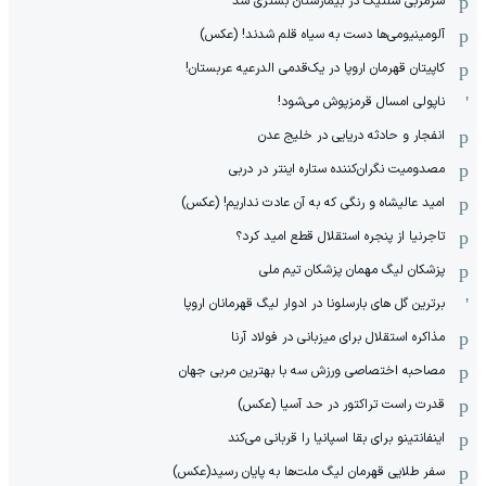
سرمربی سلتیک در بیمارستان بستری شد
آلومینیومی‌ها دست به سیاه قلم شدند! (عکس)
کاپیتان قهرمان اروپا در یک‌قدمی الدرعیه عربستان!
ناپولی امسال قرمزپوش می‌شود!
انفجار و حادثه دریایی در خلیج عدن
مصدومیت نگران‌کننده ستاره اینتر در دربی
امید عالیشاه و رنگی که به آن عادت نداریم! (عکس)
تاجرنیا از پنجره استقلال قطع امید کرد؟
پزشکان لیگ مهمان پزشکان تیم ملی
برترین گل های بارسلونا در ادوار لیگ قهرمانان اروپا
مذاکره استقلال برای میزبانی در فولاد آرنا
مصاحبه اختصاصی ورزش سه با بهترین مربی جهان
قدرت راست تراکتور در حد آسیا (عکس)
اینفانتینو برای بقا اسپانیا را قربانی می‌کند
سفر طلایی قهرمان لیگ ملت‌ها به پایان رسید(عکس)