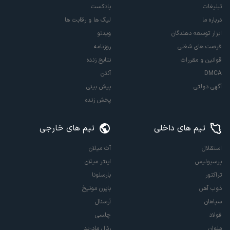
تبلیغات
پادکست
درباره ما
لیگ ها و رقابت ها
ابزار توسعه دهندگان
ویدئو
فرصت های شغلی
روزنامه
قوانین و مقررات
نتایج زنده
DMCA
آنتن
آگهی دولتی
پیش بینی
پخش زنده
تیم های داخلی
تیم های خارجی
استقلال
آث میلان
پرسپولیس
اینتر میلان
تراکتور
بارسلونا
ذوب آهن
بایرن مونیخ
سپاهان
آرسنال
فولاد
چلسی
ملوان
رئال مادرید