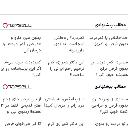
مطالب پیشنهادی
خداحافظی با کمردرد،
کمردرد؟ راه‌حلش
بدون هیچ دارو و
بدون قرص و آمپول
اینجاست، نه توی
عوارضی کمر دردت رو
داروخونه
درمان کن!
(پرسش‌نامه)
میخوای کمر دردت رو
این دکتر شیرازی کرم
کمردردت خوب می‌شه،
بدون قرص برای
ترمیم زخم ایرانی را
اگر این پرسشنامه رو پر
همیشه خوب کنی؟
ساخت!!!
کنی!!
(◂پرسش‌نامه رو پر
مطالب پیشنهادی
کن)
میخوای زانودردت رو
با زاپیامکس، به راحتی
از بین بردن جای زخم
بدون قرص و جراحی،
درد زانو را درمان کنید!
های قدیمی، فقط در 3
کاملا خوب کنی؟
هفته!! (بدون لیزر و
((پرسش‌نامه))
جراحی)
زانو دردت رو بدون
این دکتر شیرازی کرم
تا کی می‌خوای قرص