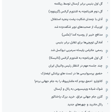
گل اول بتیس برابر آرسنال توسط ریکلمه
گل دوم فنرباغچه به اشتورم گراتس (گرینوود)
آدان با چمدان شکایت پشت پنجره استقلال
اوربیگ از صحبت‌های نویر شگفت‌زده شد
مدافع خیبر از روسیه آمد! (عکس)
آمادگی توپچی‌ها برای تقابل برابر بتیس
رسمی: ماتیاس یایسله سرمربی نیوکسل شد
گل اول فنرباغچه به اشتورم گراتس (تالیسکا)
چند جلسه مهم در انتظار رئیس والیبال ایران
حضور پرسپولیسی ها در تست های پزشکی ایفمارک
کاناوارو: احمق بودم که ماشاریپوف را به جام جهانی بردم!
شوک شبانه وینیسیوس به رئال و آرسنال
گلزن جام جهانی عراق، خرید بزرگ پاختاکور
رئال مادرید و چهره‌های جدید