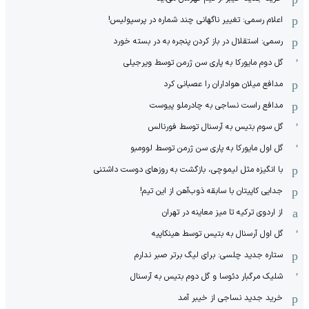
اعلام رسمی: تغییر ناگهانی چند شماره در پرسپولیس!
رسمی: استقلال در باز کردن پنجره به در بسته خورد
گل دوم مایورکا به پاری سن ژرمن توسط ویرجیلی
مدافع میلان هواداران را عصبانی کرد
مدافع راست نساجی به چادرملو پیوست
گل سوم بتیس به آرسنال توسط فورنالس
گل اول مایورکا به پاری سن ژرمن توسط لوومبو
با انگیزه مثل لیموچی، بازگشت به روزهای دوست داشتنی
جدایی کاپیتان با سابقه ذوب‌آهن از این تیم!
از اردوی ترکیه تا میز معاینه در تهران
گل اول آرسنال به بتیس توسط هینکاپیه
ستاره جدید چلسی: برای لیگ برتر صبر ندارم
شلیک مرگبار دئوسا و گل دوم بتیس به آرسنال
خرید جدید نساجی از خیبر آمد