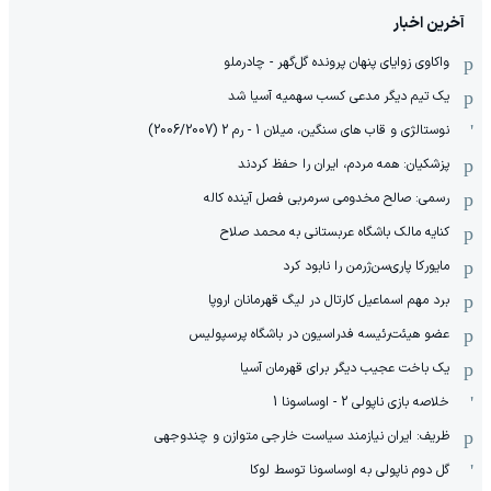
آخرین اخبار
واکاوی زوایای پنهان پرونده گل‌گهر - چادرملو
یک تیم دیگر مدعی کسب سهمیه آسیا شد
نوستالژی و قاب های سنگین، میلان 1 - رم 2 (2006/2007)
پزشکیان: همه مردم، ایران را حفظ کردند
رسمی: صالح مخدومی سرمربی فصل آینده کاله
کنایه مالک باشگاه عربستانی به محمد صلاح
مایورکا پاری‌سن‌ژرمن را نابود کرد
برد مهم اسماعیل کارتال در لیگ قهرمانان اروپا
عضو هیئت‌رئیسه فدراسیون در باشگاه پرسپولیس
یک باخت عجیب دیگر برای قهرمان آسیا
خلاصه بازی ناپولی 2 - اوساسونا 1
ظریف: ایران نیازمند سیاست خارجی متوازن و چندوجهی
گل دوم ناپولی به اوساسونا توسط لوکا