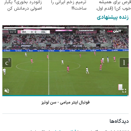
قرص برای همیشه
ترمیم زخم ایرانی را
زانودرد بخوری؟ یکبار
خوب کن! (قدم اول،
ساخت!!!
اصولی درمانش کن
پرسش‌نامه)
زنده پیشنهادی
فوتبال بوکاجونیورز - استودیانتس
دیدگاه‌ها