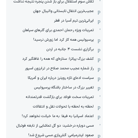
تلاش سوم استقلال برای باز شدن پنجره نتیجه نداشت
عجیب‌ترین انتقال تابستانی والیبال جهان
ایرانی‌ترین تیم آسیا در قطر
تمرینات ویژه رحمان احمدی برای گلرهای سپاهان
پرسپولیس همه کار کرد اما زورش نرسید!
برگزاری نشست ۴ جانبه در اردن
کشف بزرگ پیاتزا: ستاره‌ای که همه را غافلگیر کرد
راز شماره عجیب محمد صلاح در ترابزون اسپور
سیاست ادعای تازه رویترز درباره ایران و آمریکا
تغییر بزرگ در ساختار باشگاه پرسپولیس
تمرینات سخت فولاد برای بازگشت قدرتمندانه
لحظه به لحظه با تحولات نقل و انتقالات
اعتماد اسپانیا به فیفا: به ما خیانت نخواهد کرد!
مسی دوباره درخشید؛ دو گل تماشایی از نابغه فوتبال
صعود اینترمیامی: آتش‌بازی مسی شروع شد!