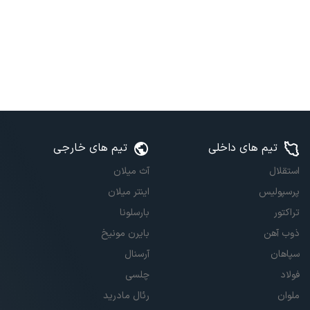
تیم های داخلی
تیم های خارجی
استقلال
آث میلان
پرسپولیس
اینتر میلان
تراکتور
بارسلونا
ذوب آهن
بایرن مونیخ
سپاهان
آرسنال
فولاد
چلسی
ملوان
رئال مادرید