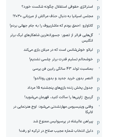
استراتژی حقوقی استقلال چگونه شکست خورد؟
مجلس اسپانیا به دنبال حذف مراکش از میزبانی ۲۰۳۰!
کاناوارو: احمق بودم که ماشاریپوف را به جام جهانی بردم!
گل‌هایی فراتر از تصور؛ جسورانه‌ترین شاهکارهای لیگ برتر
انگلیس
لیائو خوش‌شانس است که در میلان بازی می‌کند
خوشحالم تسلیم قدرت برتر چلسی نشدیم!
بمناسبت تولد 43 سالگی رابین فن پرسی
النصر بدون خرید جدید و بدون رونالدو!
جدول پخش زنده بازی‌های پنجشنبه 15 مرداد
گربیج: ژاپنی‌ها را ساکت کنید، قهرمان می‌شوید!
وقتی وینیسیوس مهارنشدنی می‌شود؛ اوج هنرنمایی در
لالیگا
پیراهن عالیشاه در پرسپولیس ممنوع شد
دلیل انتخاب شماره عجیب صلاح در ترکیه لو رفت!