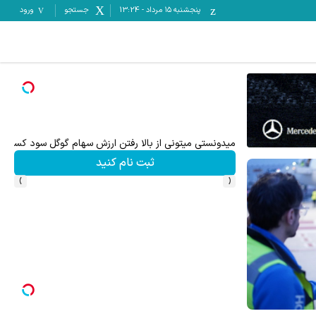
پنجشنبه ۱۵ مرداد
-
13:24
جستجو
ورود
۵۰ درصد کش بک در حساب معاملاتی ecn بروکر اینوسلو
میدونستی میتونی از بالا رفتن ارزش سهام گوگل سود کسب 
ثبت نام کنید
›
‹