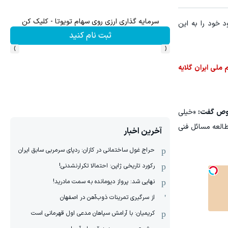
سرمایه گذاری ارزی روی سهام تویوتا - کلیک کن
 خود را به این
ثبت نام کنید
›
‹
 ملی ایران گلایه
خصوص گفت:
«خیلی
تان بدون مطالعه مسائل فنی
آخرین اخبار
حراج غول ساختمانی در کازان: ردپای سرمربی سابق ایران
رکورد تاریخی ژاپن: احتمالا تکرارنشدنی!
نهایی شد: پرواز دیومانده به سمت مادرید!
از سرگیری تمرینات ذوب‌آهن در اصفهان
کریمیان: با آرامش سپاهان مدعی اول قهرمانی است