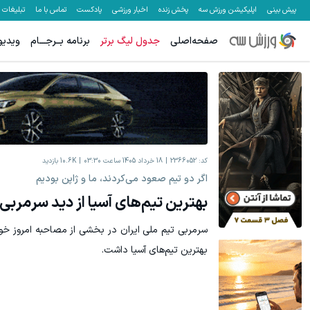
پیش بینی
اپلیکیشن ورزش سه
پخش زنده
اخبار ورزشی
پادکست
تماس با ما
تبلیغات
صفحه‌اصلی
جدول لیگ برتر
برنامه بــرجـــام
ویدیو
کد:
2366052
18 خرداد 1405 ساعت 03:30
10.6K
بازدید
اگر دو تیم صعود می‌کردند، ما و ژاپن بودیم
بهترین تیم‌های آسیا از دید سرمربی 
سرمربی تیم ملی ایران در بخشی از مصاحبه امروز خود
بهترین تیم‌های آسیا داشت.