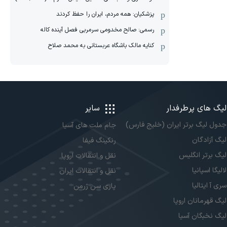
پزشکیان: همه مردم، ایران را حفظ کردند
رسمی: صالح مخدومی سرمربی فصل آینده کاله
کنایه مالک باشگاه عربستانی به محمد صلاح
لیگ های پرطرفدار
سایر
جدول لیگ برتر ایران (خلیج فارس)
جام ملت های آسیا
لیگ آزادگان
رنکینگ فیفا
لیگ برتر انگلیس
نقل و انتقالات اروپا
لالیگا اسپانیا
نقل و انتقالات ایران
سری آ ایتالیا
پاری سن ژرمن
لیگ قهرمانان اروپا
لیگ نخبگان آسیا