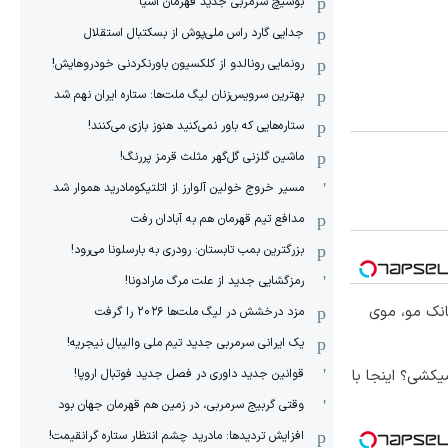
بوشیچ سرمربی جدید قهرمان آسیا
جدایی گارد راس ملی‌پوش از بسکتبال استقلال
رونمایی رونالدو از کلکسیون باورنکردنی خودروهایش!
بهترین سرویس‌زنان لیگ ملت‌ها: ستاره ایران نهم شد
ستاره‌هایی که باور نمی‌کنید هنوز بازی می‌کنند!
ماشین گلزنی گل‌گهر مثلث قرمز پررنگ!
مسیر خروج خولین آلوارز از اتلتیکومادرید هموار شد
مدافع تیم قهرمان هم به آبادان رفت
بزرگترین بمب تابستان: رودری به بارسلونا می‌رود!
رمزگشایی جدید از علت مرگ مارادونا!
انک مو، موی
مزد درخشش در لیگ ملت‌ها ٢٠٢۶ را گرفت
یک ایرانی سرمربی جدید تیم ملی والیبال نیجریه!
کشی؟ اینجا با
قوانین جدید داوری در فصل جدید فوتبال اروپا!
وقتی گربیج سرمربی، در زمین هم قهرمان جهان بود
افزایش تردیدها: مادرید چشم انتظار ستاره گرانقیمت!