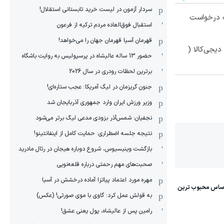
سردار آزمون در لیست خرید تابستانی استقلال!
 درخواست
استقبال فوق‌‌العاده مردم ترکیه از فرعون
قهرمان آسیا قهرمان جهان را می‌خواهد!
یجی‌کالا (
حضور 13 ساله عالیشاه در پرسپولیس به روایت باشگاه
برترین لحظات رودری در سال 2026
جنون گریزمان در لیگ آمریکا: عجب ستاره‌ای!
وزیر ورزش ایران وارد جمهوری آذربایجان شد
نجفیان: شمس‌آذر بزودی مدعی لیگ برتر می‌شود
نتیجه جلسه اضطراری: حمایت کامل از اینفانتینو!
بازگشت وینیسیوس، شروع دوباره هیجان در رئال مادرید
صحبت‌های مهم رحمتی درباره قلعه‌نویی
مهره مورد اعتماد پیاتزا آماده درخشش در آسیا
به قولش عمل کرد: گاوی با موی صورتی! (عکس)
رامین پس از عالیشاه، پول یعنی عشق!