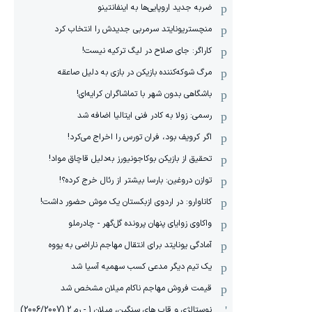
ضربه جدید اروپایی‌ها به اینفانتینو
منچستریونایتد سرمربی جدیدش را انتخاب کرد
کاراگر: جای صلاح در لیگ ترکیه نیست!
مرگ شوکه‌کننده بازیکن در بازی به دلیل صاعقه
باشگاهی بدون شهر با تماشاگران کرایه‌ای!
رسمی: زولا به کادر فنی ایتالیا اضافه شد
اگر کرویف بود، فران تورس را اخراج می‌کرد!
تحقیق از بازیکن بوکاجونیورز به‌دلیل قاچاق مواد!
توازن دروغین: بارسا بیشتر از رئال خرج کرده؟!
کاناوارو: در اردوی ازبکستان یک موش حضور داشت!
واکاوی زوایای پنهان پرونده گل‌گهر - چادرملو
آمادگی یونایتد برای انتقال مهاجم ناراضی به یووه
یک تیم دیگر مدعی کسب سهمیه آسیا شد
قیمت فروش مهاجم ناکام میلان مشخص شد
نوستالژی و قاب های سنگین، میلان 1 - رم 2 (2006/2007)