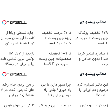
مطالب پیشنهادی
60% تخفیف پوشاک
تا 60 درصد تخفیف
اجاره‌ قسطی ویلا! از
جین وست + خرید در
ویژه جین وست +
کلبه تا آپارتمان مبله رو
4 قسط
خرید در4 قسط
تو 4 قسط اجاره کن.
۱ میلیارد اعتبار خرید
تا %60 تخفیف
بازدید از IM LS7
طلا | بدون ضامن و
محصولات جین وست
لوکس ترین شاسی بلند
چک
+ خرید در 4 قسط
برقی ایران در باشگاه
انقلاب
مطالب پیشنهادی
این دکتر شیرازی کرم
چرا هنوز داری با درد
از بین بردن جای زخم
ترمیم زخم ایرانی را
راه میری؟ وقتی راه
های قدیمی، فقط در 3
ساخت!!!
درمان جلو پاته!
هفته!! (بدون لیزر و
جراحی)
زانو دردت رو بدون
دوربین لامپی چرخشی
تا کی می‌خوای قرص