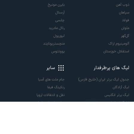
ذوب آهن
بایرن مونیخ
سپاهان
آرسنال
فولاد
چلسی
ملوان
رئال مادرید
گل‌گهر
لیورپول
آلومینیوم اراک
منچستریونایتد
استقلال خوزستان
یوونتوس
لیگ های پرطرفدار
سایر
جدول لیگ برتر ایران (خلیج فارس)
جام ملت های آسیا
لیگ آزادگان
رنکینگ فیفا
لیگ برتر انگلیس
نقل و انتقالات اروپا
لالیگا اسپانیا
نقل و انتقالات ایران
سری آ ایتالیا
پاری سن ژرمن
لیگ قهرمانان اروپا
لیگ نخبگان آسیا
لیگ قهرمانان آسیا دو