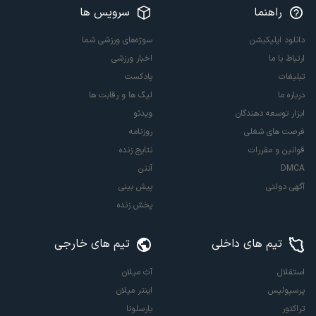
راهنما
سرویس ها
دانلود اپلیکیشن
سوژه‌های ورزشی شما
ارتباط با ما
اخبار ورزشی
تبلیغات
پادکست
درباره ما
لیگ ها و رقابت ها
ابزار توسعه دهندگان
ویدئو
فرصت های شغلی
روزنامه
قوانین و مقررات
نتایج زنده
DMCA
آنتن
آگهی دولتی
پیش بینی
پخش زنده
تیم های داخلی
تیم های خارجی
استقلال
آث میلان
پرسپولیس
اینتر میلان
تراکتور
بارسلونا