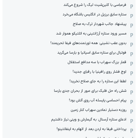
فرعباسی با کلین‌شیت لیگ را شروع می‌کند
ستاره سابق برزیل در انگلیس باشگاه می‌خرد
پیشنهاد جالب شهردار ترک به صلاح
مسیر ورود ستاره آرژانتینی به اتلتیکو هموار شد
بدون عقب نشینی: همه تورنمنت‌های فیفا تحریمند!
فوتبال برای ستاره سابق اسپانیا و بارسا می‌گرید
قمار بزرگ سهراب با سه مدافع استقلال
اوج فشار روی رافینیا با رقبای جدید!
لطفا این ستاره را به جای صلاح نخرید!
شش راه حل فلیک برای عبور از بحران جدی بارسا
پیام احساسی یایسله آب روی آتش بود!
روزبه دستیار نمادین سهراب کنار زمین
ادعای ستاره آرسنال: به گیمارش و وینی نیاز داشتیم
پرداختی فیفا به اردن بعد از اتهام به اینفانتینو!