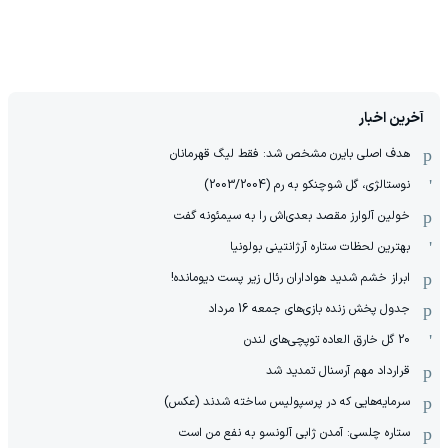
آخرین اخبار
هدف اصلی بایرن مشخص شد: فقط لیگ قهرمانان
نوستالژی، گل شوچنکو به رم (2003/2004)
خولین آلوارز مقصد بعدی‌اش را به سیمئونه گفت
بهترین لحظات ستاره آرژانتینی بولونیا
ابراز خشم شدید هواداران رئال زیر پست دیومانده!
جدول پخش زنده بازی‌های جمعه 16 مرداد
20 گل خارق العاده توپچی‌های لندن
قرارداد مهم آرسنال تمدید شد
سرمایه‌هایی که در پرسپولیس ساخته شدند (عکس)
ستاره چلسی: آمدن ژابی آلونسو به نفع من است