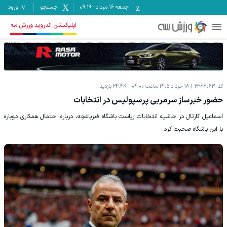
جمعه ۱۶ مرداد
-
09:19
جستجو
ورود
اپلیکیشن اندروید ورزش سه
کد:
2366063
18 خرداد 1405 ساعت 04:00
24.4K
بازدید
حضور خبرساز سرمربی پرسپولیس در انتخابات
اسماعیل کارتال در حاشیه انتخابات ریاست باشگاه فنرباغچه، درباره احتمال همکاری دوباره
با این باشگاه صحبت کرد.