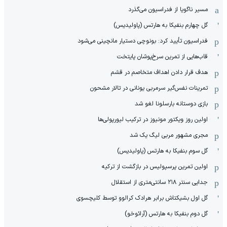
مسیر ناگویا از فدراسیون می‌گذرد
گل چهارم بنفیکا به هارتس (پاولیدیس)
فدراسیون تأیید کرد: بونوچی دستیار مانچینی می‌شود
قاب‌هایی از تمرین سرخ‌پوشان پایتخت
هدف قرار دادن اهداف متخاصم در قشم
‏تمرینات نفس‌گیر سرمربی یونانی در تالار مشحون
بازی دوستانه بارسلونا لغو شد
اولین روز ویکتور مونیوز در ترکیب لیورپولی‌ها
مجری مشهور مربی لیگ یک شد
گل سوم بنفیکا به هارتس (پاولیدیس)
اولین تمرین پرسپولیس در بازگشت از ترکیه
جدایی سنتر ۲۱۸ سانتی‌متری از استقلال
گل اول بشیکتاش برابر هرادک کرالوو توسط کلیچسوی
گل دوم بنفیکا به هارتس (آرائوخو)