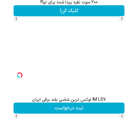
200 سوت نقره پیدا شده برای تو!!!
کلیک کن!
›
‹
IM LS7 لوکس ترین شاسی بلند برقی ایران
گردونه شانس بدون 
ثبت درخواست
›
‹