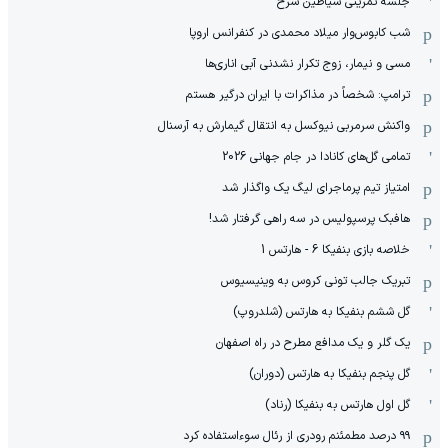
جلسه تمرینی شیاطین سرخ
شب کابوس‌وار میلاد محمدی در کنفرانس اروپا
مسی و نیمار، زوج تکرار نشدنی آبی اناری‌ها
ترامپ: شخصاً در مذاکرات با ایران درگیر هستم
واکنش سرمربی نیوکسل به انتقال گیمارش به آرسنال
تمامی گل‌های کانادا در جام جهانی 2026
امتیاز تیم پرماجرای لیگ یک واگذار شد
هافبک پرسپولیس در سه راهی گرفتار شد!
خلاصه بازی بنفیکا 6 - هارتس 1
تبریک جالب تونی کروس به وینیسیوس
گل ششم بنفیکا به هارتس (شلدروپ)
یک گلر و یک مدافع مطرح در راه اصفهان
گل پنجم بنفیکا به هارتس (دوران)
گل اول هارتس به بنفیکا (رناد)
۹۹ درصد مطمئنم رودری از رئال سوءاستفاده کرد