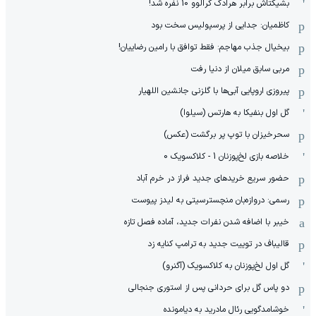
بشیکتاش برابر هرادک کرالوو 10 نفره شد!
کاظمیان: جدایی از پرسپولیس سخت بود
بیخیال جذب مهاجم: فقط توافق با رامین رضاییان!
مربی سابق میلان از دنیا رفت
پیروزی اروپایی آبی‌ها با گلزنی جانشین اللهیار
گل اول بنفیکا به هارتس (سیلوا)
سحرخیزان با توپ پر برگشت (عکس)
خلاصه بازی لخ‌پوزنان 1 - کلاکسویک 0
حضور سریع خریدهای جدید فراز در خرم آباد
رسمی: دروازه‌بان منچسترسیتی به لیدز پیوست
خیبر با اضافه شدن نفرات جدید، آماده فصل تازه
قالیباف در توییت جدید به ترامپ کنایه زد
گل اول لخ‌پوزنان به کلاکسویک (آگنرو)
دو پاس گل برای حردانی پس از استوری جنجالی
خوشامدگویی رئال مادرید به دیامونده