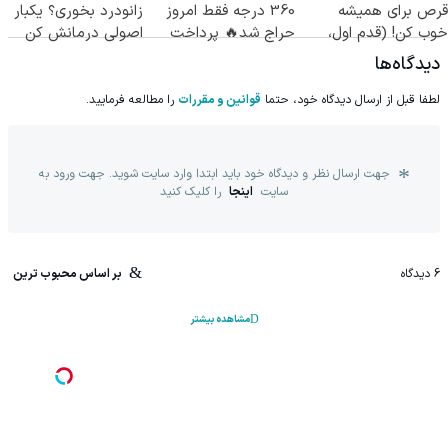
قرص برای همیشه
360 درجه فقط امروز
زانودرد بخوری؟ یکبار
خوب کن! (قدم اول،
حراج شد🔥 پرداخت
اصولی درمانش کن
پرسش‌نامه)
درب منزل
دیدگاه‌ها
لطفا قبل از ارسال دیدگاه خود، حتما
قوانین و مقررات
را مطالعه فرمایید.
جهت ارسال نظر و دیدگاه خود باید ابتدا وارد سایت شوید. جهت ورود به
سایت
اینجا
را کلیک کنید
6
دیدگاه
بر اساس محبوب ترین
مشاهده بیشتر