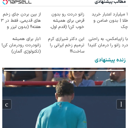
مطالب پیشنهادی
۱ میلیارد اعتبار خرید
زانو دردت رو بدون
از بین بردن جای زخم
طلا | بدون ضامن و
قرص برای همیشه
های قدیمی، فقط در 3
چک
خوب کن! (قدم اول،
هفته!! (بدون لیزر و
پرسش‌نامه)
جراحی)
با زاپیامکس، به راحتی
این دکتر شیرازی کرم
1بار برای همیشه
درد زانو را درمان کنید!
ترمیم زخم ایرانی را
زانودردت رودرمان کن!
ساخت!!!
(تکنولوژی آلمان)
◂پرسشنامه▸
زنده پیشنهادی