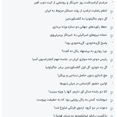
مراسم گرامیداشت روز خبرنگار و رونمایی از کیت ذوب آهن
اعلام رضایت ترامپ از روند مسائل مربوط به ایران
گل دوم جاگیلونیا به گلاسکورنجرز
حفظ رکوردهای جهانی دو ستاره وزنه برداری
حمله نیروهای اسرائیلی به خبرنگار پرس‌تی‌وی
پاسخ گل‌به‌خودی، گل‌به‌خودی بود!
چرا رودری به پیشنهاد رئال نه گفت؟
رئیس دوچرخه سواری ایران در جلسه مهم کنفدراسیون آسیا
گل به خودی؛ گل اول گلاسکورنجرز برابر جاگیلونیا
مچ اندازی بدون حاصل نساجی و پیکان!
اولین حضور کارتساس در میان زنبورها
کلا دو‌ رشته مدال آور داریم، آنها را ویژه ببینید!
دیومانده: آمدن به رئال رویایی بود که به حقیقت پیوست
دعوت در دو گروه: اردوی فرنگی شلوغ شد!
بازگشت برانکو ایوانکوویچ به دنیای فوتبال!