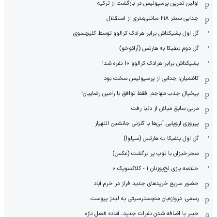
اولین تمرین پرسپولیس در بازگشت از ترکیه
جدایی سنتر ۲۱۸ سانتی‌متری از استقلال
گل اول بشیکتاش برابر هرادک کرالوو توسط کلیچسوی
گل دوم بنفیکا به هارتس (آرائوخو)
بشیکتاش برابر هرادک کرالوو 10 نفره شد!
کاظمیان: جدایی از پرسپولیس سخت بود
بیخیال جذب مهاجم: فقط توافق با رامین رضاییان!
مربی سابق میلان از دنیا رفت
پیروزی اروپایی آبی‌ها با گلزنی جانشین اللهیار
گل اول بنفیکا به هارتس (سیلوا)
سحرخیزان با توپ پر برگشت (عکس)
خلاصه بازی لخ‌پوزنان 1 - کلاکسویک 0
حضور سریع خریدهای جدید فراز در خرم آباد
رسمی: دروازه‌بان منچسترسیتی به لیدز پیوست
خیبر با اضافه شدن نفرات جدید، آماده فصل تازه