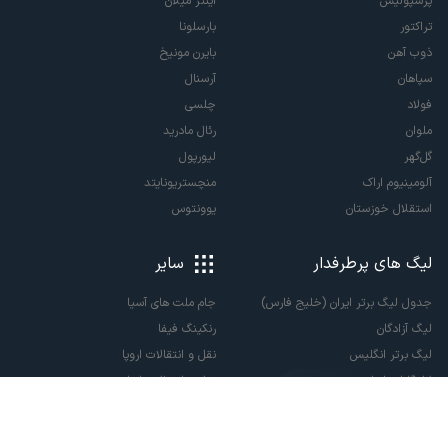
پرسپولیس
اینتر میلان
تراکتور
بارسلونا
ذوب آهن
بایرن مونیخ
سپاهان
آرسنال
فولاد
چلسی
ملوان
رئال مادرید
گل‌گهر
لیورپول
آلومینیوم اراک
منچستریونایتد
استقلال خوزستان
یوونتوس
لیگ های پرطرفدار
سایر
جدول لیگ برتر ایران (خلیج فارس)
جام ملت های آسیا
لیگ آزادگان
رنکینگ فیفا
لیگ برتر انگلیس
نقل و انتقالات اروپا
لالیگا اسپانیا
نقل و انتقالات ایران
سری آ ایتالیا
پاری سن ژرمن
لیگ قهرمانان اروپا