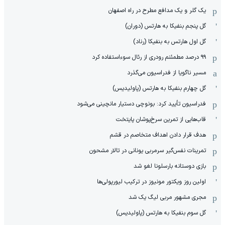
یک گلر و یک مدافع مطرح در راه اصفهان
گل پنجم بنفیکا به هارتس (دوران)
گل اول هارتس به بنفیکا (رناد)
۹۹ درصد مطمئنم رودری از رئال سوءاستفاده کرد
مسیر ناگویا از فدراسیون می‌گذرد
گل چهارم بنفیکا به هارتس (پاولیدیس)
فدراسیون تأیید کرد: بونوچی دستیار مانچینی می‌شود
قاب‌هایی از تمرین سرخ‌پوشان پایتخت
هدف قرار دادن اهداف متخاصم در قشم
‏تمرینات نفس‌گیر سرمربی یونانی در تالار مشحون
بازی دوستانه بارسلونا لغو شد
اولین روز ویکتور مونیوز در ترکیب لیورپولی‌ها
مجری مشهور مربی لیگ یک شد
گل سوم بنفیکا به هارتس (پاولیدیس)