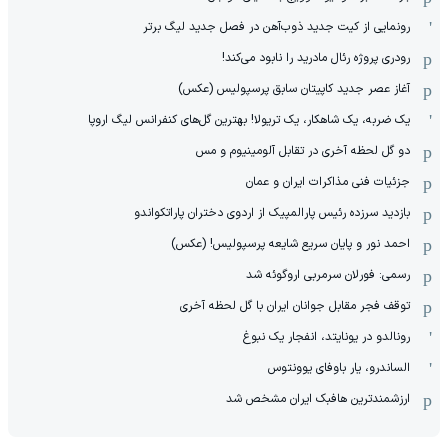
رونمایی از کیت جدید ذوب‌آهن در فصل جدید لیگ برتر
رودری پروژه رئال مادرید را نابود می‌کند!
آغاز عصر جدید کاپیتان سابق پرسپولیس (عکس)
یک ضربه، یک شاهکار، یک تریولا! بهترین گل‌های کنفرانس لیگ اروپا
دو گل لحظه آخری در تقابل آلومینیوم و مس
جزئیات فنی مذاکرات ایران و عمان
بازدید سرزده رئیس پارالمپیک از اردوی دختران پاراتکواندو
احمد نور و پایان سریع شایعه پرسپولیس! (عکس)
رسمی: فورلان سرمربی اروگوئه شد
توقف فجر مقابل جوانان ایران با گل لحظه آخری
رونالدو در یونایتد، انفجار یک نبوغ
الساندرو، یار باوفای یوونتوس
ارزشمندترین هافبک ایران مشخص شد