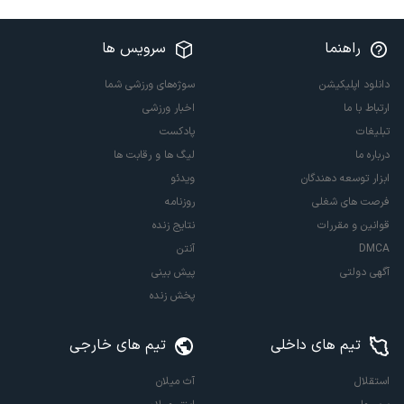
راهنما
سرویس ها
دانلود اپلیکیشن
سوژه‌های ورزشی شما
ارتباط با ما
اخبار ورزشی
تبلیغات
پادکست
درباره ما
لیگ ها و رقابت ها
ابزار توسعه دهندگان
ویدئو
فرصت های شغلی
روزنامه
قوانین و مقررات
نتایج زنده
DMCA
آنتن
آگهی دولتی
پیش بینی
پخش زنده
تیم های داخلی
تیم های خارجی
استقلال
آث میلان