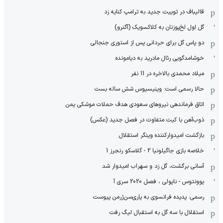
قالیباف در توییت جدید به ترامپ کنایه زد
گل اول لخ‌پوزنان به کلاکسویک (آگنرو)
دو پاس گل برای حردانی پس از استوری جنجالی
خوشامدگویی رئال مادرید به دیامونده
میلاد محمدی بالاخره در 11 نفر
حالا رسمی است: وینیسیوس شش ساله بست
اتاق فرماندهی نیروهای سعودی هدف حملات موشکی یمن
ذوب‌آهن با کیت متفاوت در فصل جدید (عکس)
بازگشت امیدوارکننده وینگر استقلال
خلاصه بازی جاگیلونیا 2 - گلاسکو رنجرز 1
آسانی برگشت، گل زد و سهراب امیدوار شد
یوونتوس - ناپولی ، فصل 2020 سری آ
رسمی: پدیده فرانسوی به پاری‌سن‌ژرمن پیوست
استقلال با سه گل به استقبال لیگ رفت