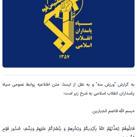
به گزارش "ورزش سه" و به نقل از ایسنا، متن اطلاعیه روابط عمومی سپاه
پاسداران انقلاب اسلامی به شرح زیر است:
«بسم الله قاصم الجبارین
قَاتِلُوهُمْ یُعَذِّبْهُمُ اللَّهُ بِأَیْدِیکُمْ وَیُخْزِهِمْ وَ یَنْصُرْکُمْ عَلَیْهِمْ وَیَشْفِ صُدُورَ قَوْمٍ