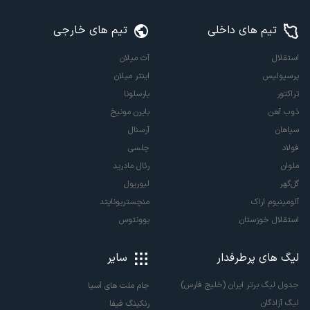
تیم های داخلی
تیم های خارجی
استقلال
آث میلان
پرسپولیس
اینتر میلان
تراکتور
بارسلونا
ذوب آهن
بایرن مونیخ
سپاهان
آرسنال
فولاد
چلسی
ملوان
رئال مادرید
گل‌گهر
لیورپول
آلومینیوم اراک
منچستریونایتد
استقلال خوزستان
یوونتوس
لیگ های پرطرفدار
سایر
جدول لیگ برتر ایران (خلیج فارس)
جام ملت های آسیا
لیگ آزادگان
رنکینگ فیفا