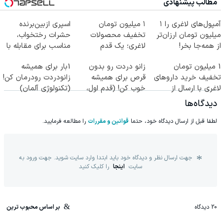
مطالب پیشنهادی
آمپول‌های لاغری را ۱
۱ میلیون تومان
اسپری ازبین‌برنده
میلیون تومان ارزان‌تر
تخفیف محصولات
حشرات رختخواب،
از همه‌جا بخر!
لاغری؛ یک قدم
مناسب برای مقابله با
نزدیک‌تر به شروع
انواع ساس
1 میلیون تومان
زانو دردت رو بدون
1بار برای همیشه
کاهش وزن
تخفیف خرید داروهای
قرص برای همیشه
زانودردت رودرمان کن!
لاغری با ارسال از
خوب کن! (قدم اول،
(تکنولوژی آلمان)
داروخانه و پک یخ!
پرسش‌نامه)
◂پرسشنامه▸
دیدگاه‌ها
لطفا قبل از ارسال دیدگاه خود، حتما
قوانین و مقررات
را مطالعه فرمایید.
جهت ارسال نظر و دیدگاه خود باید ابتدا وارد سایت شوید. جهت ورود به
سایت
اینجا
را کلیک کنید
20
دیدگاه
بر اساس محبوب ترین