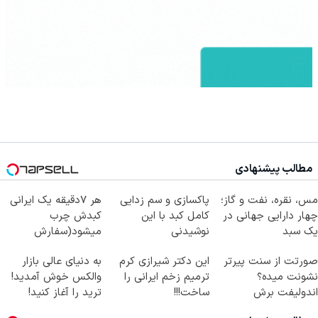
مطالب پیشنهادی
مس، نقره، نفت و گاز؛
پاکسازی و سم زدایی
هر 7دقیقه یک ایرانی
چهار دارایی جهانی در
کامل کبد با این
کبدش چرب
یک سبد
نوشیدنی
میشود(سفارش
گیاهی55%تخفیف
دمنوش پاکسازی کبد با
صورتت از سنت پیرتر
این دکتر شیرازی کرم
به دنیای عالی بازار
تخفیف)
نشونت میده؟
ترمیم زخم ایرانی را
والکس خوش آمدید!
اندولیفت برش
ساخت!!!
ترید را آغاز کنید!
می‌گردونه 🔰