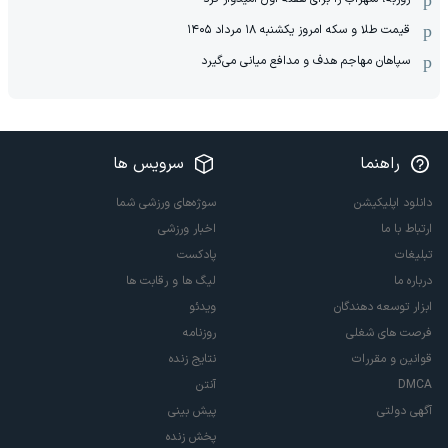
قیمت طلا و سکه امروز یکشنبه ۱۸ مرداد ۱۴۰۵
سپاهان مهاجم هدف و مدافع میانی می‌گیرد
راهنما
سرویس ها
دانلود اپلیکیشن
سوژه‌های ورزشی شما
ارتباط با ما
اخبار ورزشی
تبلیغات
پادکست
درباره ما
لیگ ها و رقابت ها
ابزار توسعه دهندگان
ویدئو
فرصت های شغلی
روزنامه
قوانین و مقررات
نتایج زنده
DMCA
آنتن
آگهی دولتی
پیش بینی
پخش زنده