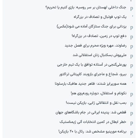
جنگ داخلی لهستان بر سر روسیه: بازی کنیم یا تحریم؟
یک توپ فوتبال و تصادف در بزرگراه
یزدانی برای جنگ ستارگان آماده می شود(عکس)
دفع توپ در زمین، تصادف در بزرگراه!
رضاوند، مهره ویژه محرم برای فصل جدید
ملی‌پوش بسکتبال زنان استقلالی شد
پورعلی‌گنجی در آستانه توافق با یک تیم خارجی
بیرو، شجاع و ماجرای بازوبند کاپیتانی تراکتور
همه سورپرایز شدند؛ ظاهر جدید هافبک بارسلونا
نکونام و استقلال، دوباره روبه‌روی هم!
بمب نقل و انتقالاتی ژابی، بازیکن نیست!
قطعی شد: پدیده ایرانی در جام باشگاه‌های جهان
خطر ابطال در کمین انتخابات آتی ژیمناستیک
برنامه مورینیو مشخص شد: رئال با ۲۰ بازیکن!