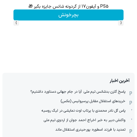
PS5 و آیفون17 از گردونه شانس جایزه بگیر 🎁
بچرخونش
›
‹
آخرین اخبار
پاسخ گلزن بدشانس تیم ملی: آیا در جام جهانی دستاورد داشتیم؟
خریدهای استقلال مقابل پرسپولیس (عکس)
پاس گل نادر محمدی با پرتاب اوت نمایشی در لیگ روسیه
واکنش دبیر به خبر اخراج احمد جوان از اردوی تیم ملی
تمدید با فرزند اسطوره: پورحیدری استقلال ماند