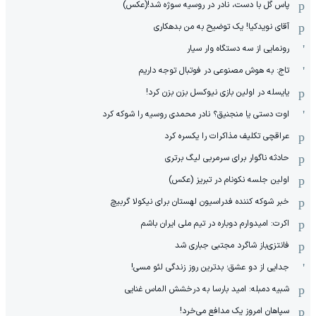
پاس گل با دست، نادر در روسیه سوژه شد!(عکس)
آقای نویدکیا! یک توضیح به من بدهکاری
رونمایی از سه دستگاه وار سیار
تاج: به هوش مصنوعی در فوتبال توجه داریم
یایسله در اولین بازی نیوکسل بزن بزن کرد!
اوت دستی یا منجنیق؟ نادر محمدی روسیه را شوکه کرد
عراقچی تکلیف مذاکرات را یکسره کرد
حادثه ناگوار برای سرمربی لیگ برتری
اولین جلسه نکونام در تبریز (عکس)
خبر شوکه کننده فدراسیون لهستان برای نیکولا گربیچ
اکرت: امیدوارم دوباره در تیم ملی ایران باشم
فانتزی‌باز شاگرد مجتبی جباری شد
جدایی از دو عشق؛ بدترین روز زندگی لئو مسی!
شبیه دمبله: امید بارسا به درخشش الماس غنایی
سپاهان امروز یک مدافع می‌خرد!