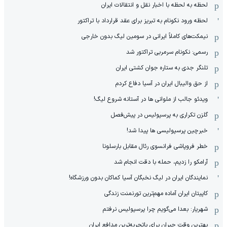
لحظه به لحظه با اخبار نقل و انتقالات ایران
لحظه ورود نکونام به تبریز برای عقد قرارداد با تراکتور
نیمکت‌های کاملاً ایرانی در سومین لیگ بدون خارجی
رسمی: نکونام سرمربی تراکتور شد
تلنگر جدی به ستاره جوان کشتی ایران
از حق والیبال ایران در آسیا دفاع کردم
ویدئو جالب از ملوانی ها در آستانه شروع لیگ!
گلزن تکراری به پرسپولیس در پیش‌فصل
خبرچین پرسپولیسی ها پیدا شد!
خطر فروپاشی فرانسوی رئال مقابل بارسلونا
آرامکو را زدیم، حمله با دقت انجام شد
نمایندگان ایران در لیگ نخبگان آسیا کماکان بدون ورزشگاه!
کاپیتان ایران آماده مهم‌ترین تورنمنت زندگی
شهریار: بعدا می‌گویم چرا پرسپولیس نرفتم
بهترین وقت جبران برای باتجربه‌ترین مدافع ایران