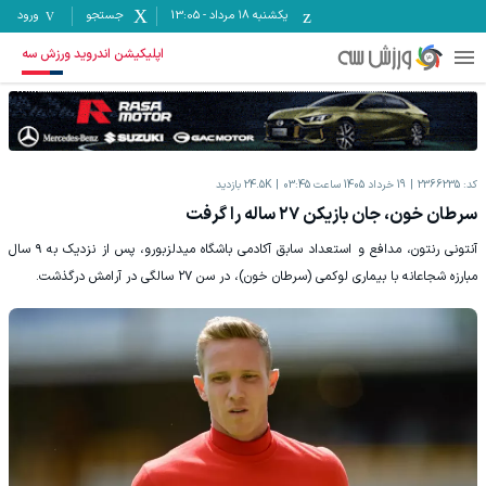
یکشنبه ۱۸ مرداد
-
13:05
جستجو
ورود
اپلیکیشن اندروید ورزش سه
کد:
2366235
19 خرداد 1405 ساعت 03:45
24.5K
بازدید
سرطان خون، جان بازیکن ۲۷ ساله را گرفت
آنتونی رنتون، مدافع و استعداد سابق آکادمی باشگاه میدلزبورو، پس از نزدیک به ۹ سال
مبارزه شجاعانه با بیماری لوکمی (سرطان خون)، در سن ۲۷ سالگی در آرامش درگذشت.