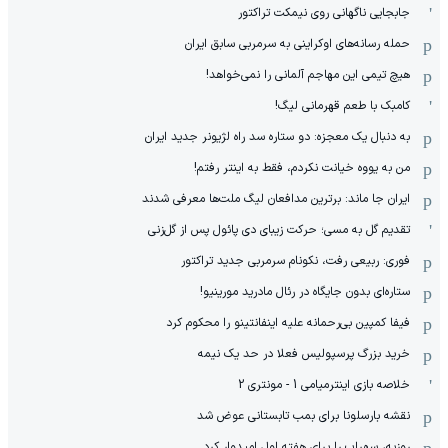
جابجایی ناگهانی روی نیمکت تراکتور
حمله رسانه‌های اوکراینی به سرمربی سابق ایران
هیچ‌ تیمی این مهاجم آلمانی را نمی‌خواهد!
کامبک با طعم قهرمانی لیگ!
به دنبال یک معجزه: دو ستاره سد راه لژیونر جدید ایران
من به یووه خیانت نکردم، فقط به اینتر رفتم!
ایران جا ماند: برترین مدافعان لیگ ملت‌ها معرفی شدند
تقدیم گل به مسی؛ حرکت زیبای دی پائول پس از گل‌زنی
فوری: ربیعی رفت، نکونام سرمربی جدید تراکتور
ستاره‌ای بدون جایگاه در رئال مادرید مورینیو!
فیفا کمپین بی‌رحمانه علیه اینفانتینو را محکوم کرد
خرید بزرگ پرسپولیس فعلا در حد یک نیمه
خلاصه بازی اینترمیامی 1 - مونتری 2
نقشه بارسلونا برای بمب تابستانی عوض شد
روزبه، سهراب را برای هفته اول امیدوار کرد