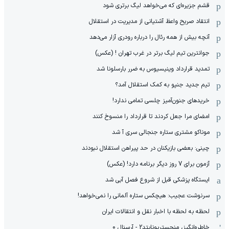
قشم جزیره‌ای که می‌خواهد لیگ برتری شود
انتقاد صریح واعظ آشتیانی از مدیریت در استقلال
آنچه بیش از همه رئال را درباره رودری آزار می‌دهد
جوانترین تیم لیگ برتر در غرب تهران ! (عکس)
تمدید قرارداد وینیسیوس به ضرر بارسلونا شد
تیم جدید جنپو به کمک استقلال آمد؟
خریدهای جنون‌آمیز چلسی تمامی ندارد!
امضای مرا جعل کردند تا قرارداد را منسوخ کنند
موناکو مشتری ستاره جنجالی سری آ شد
چینی: بعضی بازیکنان در حد پیراهن استقلال نبودند
آزمون برای 7 روز دیگر برنامه دارد! (عکس)
ایستگاه پزشکی قبل از شروع فصل آبی شد
سرنوشت عجیب: هیچکس ستاره آلمانی را نمی‌خواهد!
لحظه به لحظه با اخبار نقل و انتقالات ایران
خاطره‌انگیز، منچستریونایتد2 - آرسنال 0