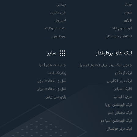
فولاد
چلسی
ملوان
رئال مادرید
گل‌گهر
لیورپول
آلومینیوم اراک
منچستریونایتد
استقلال خوزستان
یوونتوس
لیگ های پرطرفدار
سایر
جدول لیگ برتر ایران (خلیج فارس)
جام ملت های آسیا
لیگ آزادگان
رنکینگ فیفا
لیگ برتر انگلیس
نقل و انتقالات اروپا
لالیگا اسپانیا
نقل و انتقالات ایران
سری آ ایتالیا
پاری سن ژرمن
لیگ قهرمانان اروپا
لیگ نخبگان آسیا
لیگ قهرمانان آسیا دو
لیگ برتر فوتسال