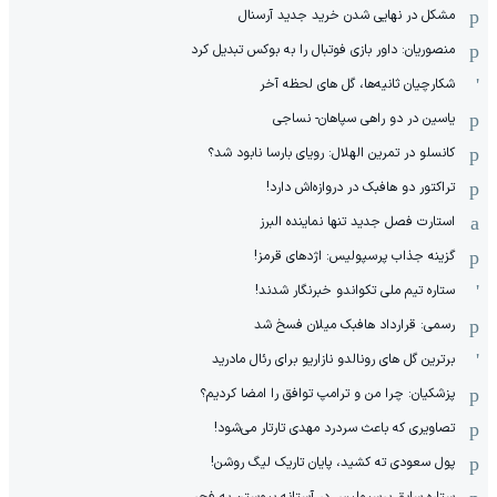
مشکل در نهایی شدن خرید جدید آرسنال
منصوریان: داور بازی فوتبال را به بوکس تبدیل کرد
شکارچیان ثانیه‌ها، گل های لحظه آخر
یاسین در دو راهی سپاهان- نساجی
کانسلو در تمرین الهلال: رویای بارسا نابود شد؟
تراکتور دو هافبک در دروازه‌اش دارد!
استارت فصل جدید تنها نماینده البرز
گزینه جذاب پرسپولیس: اژدهای قرمز!
ستاره تیم ملی تکواندو خبرنگار شدند!
رسمی: قرارداد هافبک میلان فسخ شد
برترین گل های رونالدو نازاریو برای رئال مادرید
پزشکیان: چرا من و ترامپ توافق را امضا کردیم؟
تصاویری که باعث سردرد مهدی تارتار می‌شود!
پول سعودی ته کشید، پایان تاریک لیگ روشن!
ستاره سابق پرسپولیس در آستانه پیوستن به فجر