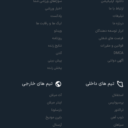
دانلود اپلیکیشن
سوژه‌های ورزشی شما
ارتباط با ما
اخبار ورزشی
تبلیغات
پادکست
درباره ما
لیگ ها و رقابت ها
ابزار توسعه دهندگان
ویدئو
فرصت های شغلی
روزنامه
قوانین و مقررات
نتایج زنده
DMCA
آنتن
آگهی دولتی
پیش بینی
پخش زنده
تیم های داخلی
تیم های خارجی
استقلال
آث میلان
پرسپولیس
اینتر میلان
تراکتور
بارسلونا
ذوب آهن
بایرن مونیخ
سپاهان
آرسنال