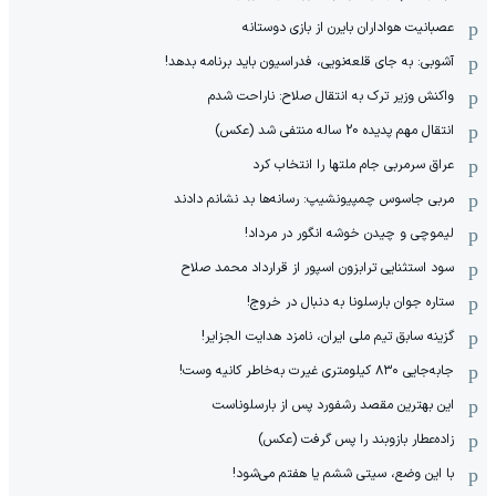
عصبانیت هواداران بایرن از بازی دوستانه
آشوبی: به جای قلعه‌نویی، فدراسیون باید برنامه بدهد!
واکنش وزیر ترک به انتقال صلاح: ناراحت شدم
انتقال مهم پدیده 20 ساله منتفی شد (عکس)
عراق سرمربی جام ملتها را انتخاب کرد
مربی جاسوس چمپیونشیپ: رسانه‌ها بد نشانم دادند
لیموچی و چیدن خوشه انگور در مرداد!
سود استثنایی ترابزون اسپور از قرارداد محمد صلاح
ستاره جوان بارسلونا به دنبال در خروج!
گزینه سابق تیم ملی ایران، نامزد هدایت الجزایر!
جابه‌جایی ۸۳۰ کیلومتری غیرت به‌خاطر کانیه وست!
این بهترین مقصد رشفورد پس از بارسلوناست
زاده‌عطار بازوبند را پس گرفت (عکس)
با این وضع، سیتی ششم یا هفتم می‌شود!