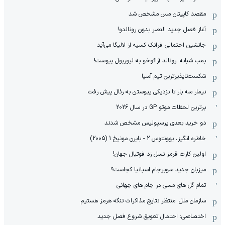
مقصد کاپیتان مس مشخص شد
آغاز فصل جدید النصر بدون رونالدو!
جانشین احتمالی فرانک کسیه از لالیگا می‌آید
بمب شبانه: رونالد آرائوخو به لیورپول پیوست!
شکست‌ناپذیرترین تیم آسیا
نیمار سه بار تا نزدیکی پیوستن به رئال پیش رفت
برترین لحظات موتو GP در سال 2026
دو خرید بعدی پرسپولیس مشخص شدند
خاطره انگیز، یوونتوس 2 - بایرن مونیخ 1 (2005)
اولین کارت قرمز نسل زد فوتبال جهان!
میزبان جدید سوپرجام اسپانیا کجاست؟
تمام گل های مسی در جام های جهانی
سازمان ملل: منتظر نتایج مذاکرات تنگه هرمز هستیم
اختصاصی: احتمال تعویق شروع فصل جدید