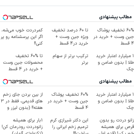
مطالب پیشنهادی
60% تخفیف پوشاک
تا 60 درصد تخفیف
کمردردت خوب می‌شه،
جین وست + خرید در
ویژه جین وست +
اگر این پرسشنامه رو پر
4 قسط
خرید در4 قسط
کنی!!
۱ میلیارد اعتبار خرید
ترکیب برتر از سهام
تا %60 تخفیف
طلا | بدون ضامن و
برتر
محصولات جین وست
چک
+ خرید در 4 قسط
مطالب پیشنهادی
۱ میلیارد اعتبار خرید
60% تخفیف پوشاک
از بین بردن جای زخم
طلا | بدون ضامن و
جین وست + خرید در
های قدیمی، فقط در 3
چک
4 قسط
هفته!! (بدون لیزر و
جراحی)
زانو دردت رو بدون
این دکتر شیرازی کرم
1بار برای همیشه
قرص برای همیشه
ترمیم زخم ایرانی را
زانودردت رودرمان کن!
خوب کن! (قدم اول،
ساخت!!!
(تکنولوژی آلمان)