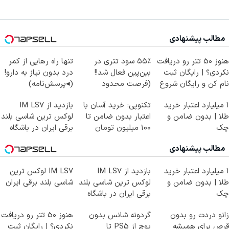
مطالب پیشنهادی
هنوز 50 تتر رو دریافت
۵۵٪ سود تتری در
تنها راه رهایی از کمر
نکردی؟ | رایگان ثبت
بین‌پین فعال شد!!
درد بدون نیاز به دارو!
نام کن و رایگان شروع
(فرصت محدود
(◂پرسش‌نامه)
کن!
ثبت‌نام)
۱ میلیارد اعتبار خرید
تکنوپی: خرید آسان با
بازدید از IM LS7
طلا | بدون ضامن و
اعتبار بدون ضامن تا
لوکس ترین شاسی بلند
چک
۱۰۰ میلیون تومان
برقی ایران در باشگاه
انقلاب
مطالب پیشنهادی
۱ میلیارد اعتبار خرید
بازدید از IM LS7
IM LS7 لوکس ترین
طلا | بدون ضامن و
لوکس ترین شاسی بلند
شاسی بلند برقی ایران
چک
برقی ایران در باشگاه
انقلاب
زانو دردت رو بدون
گردونه شانس بدون
هنوز 50 تتر رو دریافت
قرص برای همیشه
پوچ از PS5 تا
نکردی؟ | رایگان ثبت