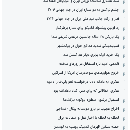
سند همکاری سه‌ساله‌ ‌ورزش ایران و آذربایجان امضا شد
چشم تراکتور به دو ستاره ایران در جام جهانی ۲۰۲۶
آمار و ارقام جالب تیم ملی ایران در جام جهانی 2026
رد اولین پیشنهاد اتلتیکو برای ستاره پرطرفدار
یک بازیکن ۳۸ ساله جانشین مرتضی شریفی شد!
آسیب‌دیدگی شدید مدافع جوان در پیکانشهر
یک خرید لیگ برتری دیگر هم کنسل شد
آکادمی، امید تازه استقلال در روزهای سخت
خروج هواپیماهای سوخت‌رسان آمریکا از اسرائیل
تفکری: به دادگاه cas درخواست لغو پلی‌اف را دادیم
تفکری: اتفاقاتی که برای مس افتاد ناعادلانه بود
استقبال پرشور: اسطوره اروگوئه بازگشت!
اخراج عجیب در بازی دوستانه پیکان - نساجی
لحظه به لحظه با اخبار نقل و انتقالات ایران
حمله سنگین قهرمان المپیک روسیه به لهستان