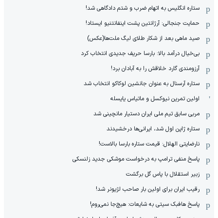
ستاره انگلیس به اتهام ضرب و شتم دادگاهی شد!
حمایت جنجالی: آرژانتین پشت اینفانتنیو ایستاد!
صید ماهی بعد از شکار طلای لیگ ملت‌ها(عکس)
بی‌خیال درآمد بالا: بارسا حریف جدیدی انتخاب کرد
آرزومندی گارد خلاقش را به آبادان برد!
ستاره آرسنال به عنوان جانشین لوکاکو انتخاب شد
اولین تمرین نیوکسل و ماتیاس یایسله
مربی سابق تیم ملی ایران دستیار مانچینی شد
ستاره ژاپن اول شد، ایرانی‌ها درخشیدند
نارضایتی الهلال: قیمت ستاره بارسا بالاست!
پاسخ منفی ترامپ به درخواست موشکی جدید زلنسکی
زبیر استقلال با پاس گل برگشت
رقیب ایران برای اولین بار صاحب لژیونر شد!
پاسخ هافبک سیتی به شایعات: هیچ‌جا نمی‌روم!