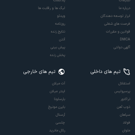
تبلیغات
پادکست
درباره ما
لیگ ها و رقابت ها
ابزار توسعه دهندگان
ویدئو
فرصت های شغلی
روزنامه
قوانین و مقررات
نتایج زنده
DMCA
آنتن
آگهی دولتی
پیش بینی
پخش زنده
تیم های داخلی
تیم های خارجی
استقلال
آث میلان
پرسپولیس
اینتر میلان
تراکتور
بارسلونا
ذوب آهن
بایرن مونیخ
سپاهان
آرسنال
فولاد
چلسی
ملوان
رئال مادرید