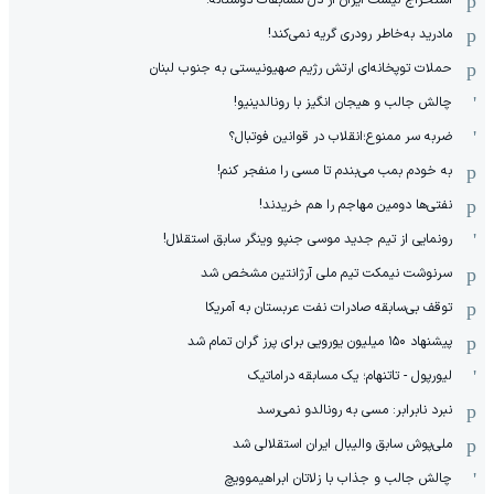
مادرید به‌خاطر رودری گریه نمی‌کند!
حملات توپخانه‌ای ارتش رژیم صهیونیستی به جنوب لبنان
چالش جالب و هیجان انگیز با رونالدینیو!
ضربه سر ممنوع؛انقلاب در قوانین فوتبال؟
به خودم بمب می‌بندم تا مسی را منفجر کنم!
نفتی‌ها دومین مهاجم را هم خریدند!
رونمایی از تیم جدید موسی جنپو وینگر سابق استقلال!
سرنوشت نیمکت تیم ملی آرژانتین مشخص شد
توقف بی‌سابقه صادرات نفت عربستان به آمریکا
پیشنهاد ۱۵۰ میلیون یورویی برای پرز گران تمام شد
لیورپول - تاتنهام؛ یک مسابقه دراماتیک
نبرد نابرابر: مسی به رونالدو نمی‌رسد
ملی‌پوش سابق والیبال ایران استقلالی شد
چالش جالب و جذاب با زلاتان ابراهیموویچ