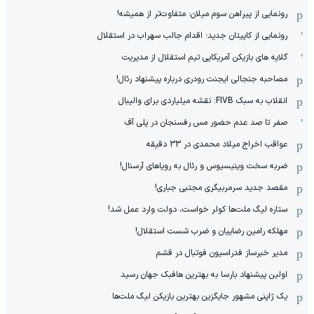
رونمایی از پیراهن سوم میلان: متفاوت‌تر از همیشه!
رونمایی از کاپیتان جدید؛ اقدام جالب سهراب در استقلال
گلایه های بازیکن آمریکایی تیم استقلال از مدیریت
مصاحبه جنجالی ایجنت رودری درباره پیشنهاد رئال!
انقلاب به سبک FIVB: نقشه میلیاردی برای والیبال
صفر تا صد عدم حضور مس رفسنجان در پلی آف
عواقب اخراج میلاد محمدی در 33 دقیقه
ضربه سخت وینیسیوس و رئال به رویاهای آرسنال!
مقصد جدید سرمربیگری مجتبی جباری!
ستاره لیگ ملت‌ها کولر خواست، دولت وارد عمل شد!
مهلکه رامین رضاییان و ضرب شست استقلال!
مدیر خبرساز فدراسیون فوتبال در قشم
اولین پیشنهاد بارسا به بهترین هافبک جهان رسید
یک ژاپنی مشهور جایگزین بهترین بازیکن لیگ ملت‌ها