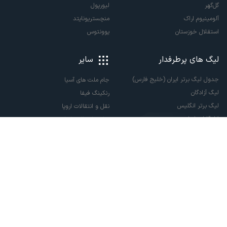
گل‌گهر
لیورپول
آلومینیوم اراک
منچستریونایتد
استقلال خوزستان
یوونتوس
لیگ های پرطرفدار
سایر
جدول لیگ برتر ایران (خلیج فارس)
جام ملت های آسیا
لیگ آزادگان
رنکینگ فیفا
لیگ برتر انگلیس
نقل و انتقالات اروپا
لالیگا اسپانیا
نقل و انتقالات ایران
سری آ ایتالیا
پاری سن ژرمن
لیگ قهرمانان اروپا
لیگ نخبگان آسیا
لیگ قهرمانان آسیا دو
لیگ برتر فوتسال