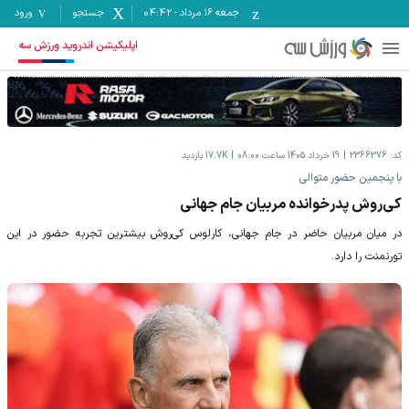
جمعه ۱۶ مرداد
-
04:42
جستجو
ورود
اپلیکیشن اندروید ورزش سه
کد:
2366376
19 خرداد 1405 ساعت 08:00
17.7K
بازدید
با پنجمین حضور متوالی
کی‌روش پدرخوانده مربیان جام جهانی
در میان مربیان حاضر در جام جهانی، کارلوس کی‌روش بیشترین تجربه حضور در این
تورنمنت را دارد.