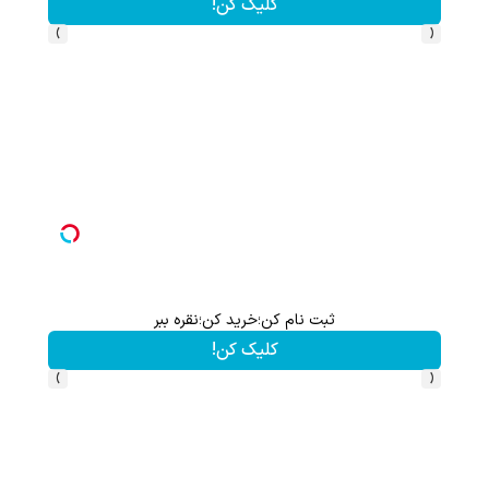
کلیک کن!
›
‹
ثبت نام کن؛خرید کن؛نقره ببر
کلیک کن!
›
‹