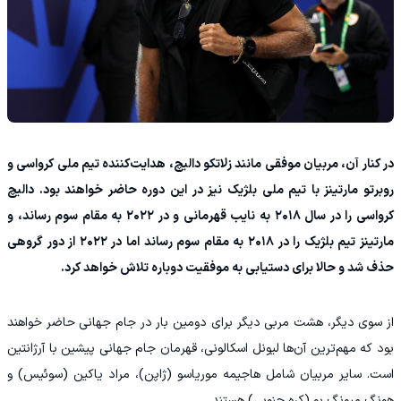
در کنار آن، مربیان موفقی مانند زلاتکو دالیچ، هدایت‌کننده تیم ملی کرواسی و
روبرتو مارتینز با تیم ملی بلژیک نیز در این دوره حاضر خواهند بود. دالیچ
کرواسی را در سال ۲۰۱۸ به نایب قهرمانی و در ۲۰۲۲ به مقام سوم رساند، و
مارتینز تیم بلژیک را در ۲۰۱۸ به مقام سوم رساند اما در ۲۰۲۲ از دور گروهی
حذف شد و حالا برای دستیابی به موفقیت دوباره تلاش خواهد کرد.
از سوی دیگر، هشت مربی دیگر برای دومین بار در جام جهانی حاضر خواهند
بود که مهم‌ترین آن‌ها لیونل اسکالونی، قهرمان جام جهانی پیشین با آرژانتین
است. سایر مربیان شامل هاجیمه موریاسو (ژاپن)، مراد یاکین (سوئیس) و
هونگ میونگ بو (کره جنوبی) هستند.