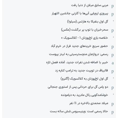
مربی سابق میلان از دنیا رفت
پیروزی اروپایی آبی‌ها با گلزنی جانشین اللهیار
گل اول بنفیکا به هارتس (سیلوا)
سحرخیزان با توپ پر برگشت (عکس)
خلاصه بازی لخ‌پوزنان 1 - کلاکسویک 0
حضور سریع خریدهای جدید فراز در خرم آباد
رسمی: دروازه‌بان منچسترسیتی به لیدز پیوست
خیبر با اضافه شدن نفرات جدید، آماده فصل تازه
قالیباف در توییت جدید به ترامپ کنایه زد
گل اول لخ‌پوزنان به کلاکسویک (آگنرو)
دو پاس گل برای حردانی پس از استوری جنجالی
خوشامدگویی رئال مادرید به دیامونده
میلاد محمدی بالاخره در 11 نفر
حالا رسمی است: وینیسیوس شش ساله بست