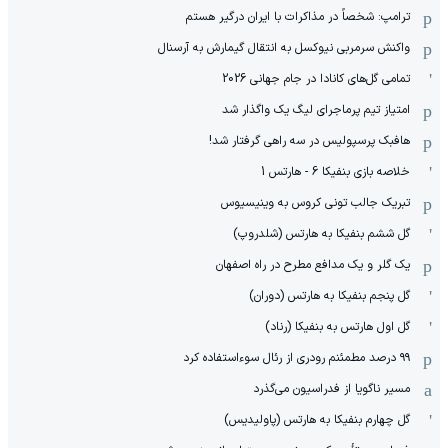
ترامپ: شخصاً در مذاکرات با ایران درگیر هستم
واکنش سرمربی نیوکسل به انتقال گیمارش به آرسنال
تمامی گل‌های کانادا در جام جهانی 2026
امتیاز تیم پرماجرای لیگ یک واگذار شد
هافبک پرسپولیس در سه راهی گرفتار شد!
خلاصه بازی بنفیکا 6 - هارتس 1
تبریک جالب تونی کروس به وینیسیوس
گل ششم بنفیکا به هارتس (شلدروپ)
یک گلر و یک مدافع مطرح در راه اصفهان
گل پنجم بنفیکا به هارتس (دوران)
گل اول هارتس به بنفیکا (رناد)
۹۹ درصد مطمئنم رودری از رئال سوءاستفاده کرد
مسیر ناگویا از فدراسیون می‌گذرد
گل چهارم بنفیکا به هارتس (پاولیدیس)