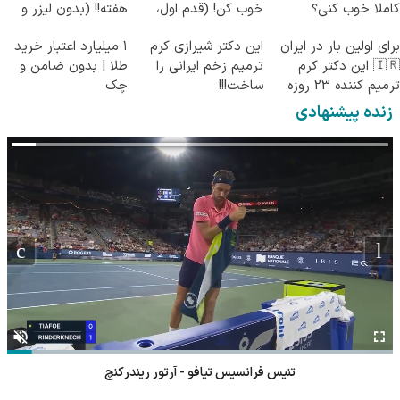
کاملا خوب کنی؟
خوب کن! (قدم اول،
هفته!! (بدون لیزر و
((پرسش‌نامه))
پرسش‌نامه)
جراحی)
برای اولین بار در ایران
این دکتر شیرازی کرم
۱ میلیارد اعتبار خرید
🇮🇷 این دکتر کرم
ترمیم زخم ایرانی را
طلا | بدون ضامن و
ترمیم کننده 23 روزه
ساخت!!!
چک
ساخت!
زنده پیشنهادی
تنیس فرانسیس تیافو - آرتور ریندرکنچ