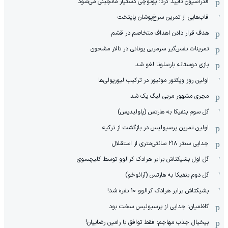
فدراسیون تأیید کرد: بونوچی دستیار مانچینی می‌شود
قاب‌هایی از تمرین سرخ‌پوشان پایتخت
هدف قرار دادن اهداف متخاصم در قشم
‏تمرینات نفس‌گیر سرمربی یونانی در تالار مشحون
بازی دوستانه بارسلونا لغو شد
اولین روز ویکتور مونیوز در ترکیب لیورپولی‌ها
مجری مشهور مربی لیگ یک شد
گل سوم بنفیکا به هارتس (پاولیدیس)
اولین تمرین پرسپولیس در بازگشت از ترکیه
جدایی سنتر ۲۱۸ سانتی‌متری از استقلال
گل اول بشیکتاش برابر هرادک کرالوو توسط کلیچسوی
گل دوم بنفیکا به هارتس (آرائوخو)
بشیکتاش برابر هرادک کرالوو 10 نفره شد!
کاظمیان: جدایی از پرسپولیس سخت بود
بیخیال جذب مهاجم: فقط توافق با رامین رضاییان!