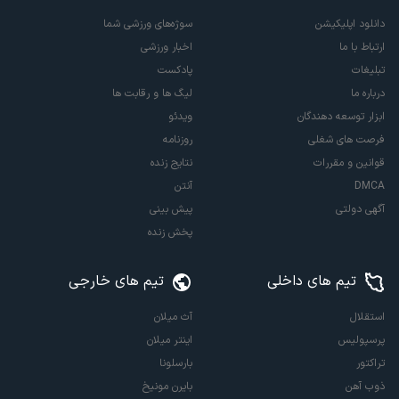
دانلود اپلیکیشن
سوژه‌های ورزشی شما
ارتباط با ما
اخبار ورزشی
تبلیغات
پادکست
درباره ما
لیگ ها و رقابت ها
ابزار توسعه دهندگان
ویدئو
فرصت های شغلی
روزنامه
قوانین و مقررات
نتایج زنده
DMCA
آنتن
آگهی دولتی
پیش بینی
پخش زنده
تیم های داخلی
تیم های خارجی
استقلال
آث میلان
پرسپولیس
اینتر میلان
تراکتور
بارسلونا
ذوب آهن
بایرن مونیخ