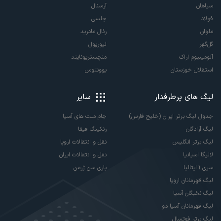
سپاهان
آرسنال
فولاد
چلسی
ملوان
رئال مادرید
گل‌گهر
لیورپول
آلومینیوم اراک
منچستریونایتد
استقلال خوزستان
یوونتوس
لیگ های پرطرفدار
سایر
جدول لیگ برتر ایران (خلیج فارس)
جام ملت های آسیا
لیگ آزادگان
رنکینگ فیفا
لیگ برتر انگلیس
نقل و انتقالات اروپا
لالیگا اسپانیا
نقل و انتقالات ایران
سری آ ایتالیا
پاری سن ژرمن
لیگ قهرمانان اروپا
لیگ نخبگان آسیا
لیگ قهرمانان آسیا دو
لیگ برتر فوتسال