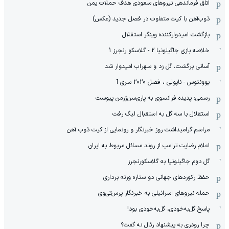
اتاق فرماندهی نیروهای سعودی هدف حملات یمن
ذوب‌آهن با کیت متفاوت در فصل جدید (عکس)
بازگشت امیدوارکننده وینگر استقلال
خلاصه بازی جاگیلونیا 2 - گلاسکو رنجرز 1
آسانی برگشت، گل زد و سهراب امیدوار شد
یوونتوس - ناپولی ، فصل 2020 سری آ
رسمی: پدیده فرانسوی به پاری‌سن‌ژرمن پیوست
استقلال با سه گل به استقبال لیگ رفت
مراسم گرامیداشت روز خبرنگار و رونمایی از کیت ذوب آهن
اعلام رضایت ترامپ از روند مسائل مربوط به ایران
گل دوم جاگیلونیا به گلاسکورنجرز
حفظ رکوردهای جهانی دو ستاره وزنه برداری
حمله نیروهای اسرائیلی به خبرنگار پرس‌تی‌وی
پاسخ گل‌به‌خودی، گل‌به‌خودی بود!
چرا رودری به پیشنهاد رئال نه گفت؟