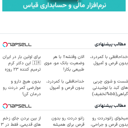
مطالب پیشنهادی
خداحافظی با کمردرد،
الان وقتشه‼️ با هر
برای اولین بار در ایران
بدون قرص و آمپول
وضعیت بانک مو، موی
🇮🇷 این دکتر کرم
طبیعی بکار!
ترمیم کننده 23 روزه
ساخت!
شست و شوی چربی
خداحافظی با کمردرد،
بدون هیچ دارو و
های کبد با نوشیدنی
بدون قرص و آمپول
عوارضی کمر دردت رو
گیاهی(55%تخفیف)
درمان کن!
(پرسش‌نامه)
مطالب پیشنهادی
میخوای زانودردت رو
زانو دردت رو بدون
از بین بردن جای زخم
بدون قرص و جراحی،
قرص برای همیشه
های قدیمی، فقط در 3