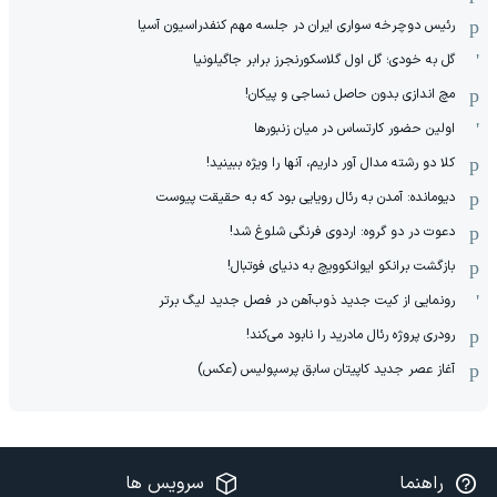
رئیس دوچرخه سواری ایران در جلسه مهم کنفدراسیون آسیا
گل به خودی؛ گل اول گلاسکورنجرز برابر جاگیلونیا
مچ اندازی بدون حاصل نساجی و پیکان!
اولین حضور کارتساس در میان زنبورها
کلا دو‌ رشته مدال آور داریم، آنها را ویژه ببینید!
دیومانده: آمدن به رئال رویایی بود که به حقیقت پیوست
دعوت در دو گروه: اردوی فرنگی شلوغ شد!
بازگشت برانکو ایوانکوویچ به دنیای فوتبال!
رونمایی از کیت جدید ذوب‌آهن در فصل جدید لیگ برتر
رودری پروژه رئال مادرید را نابود می‌کند!
آغاز عصر جدید کاپیتان سابق پرسپولیس (عکس)
راهنما
سرویس ها