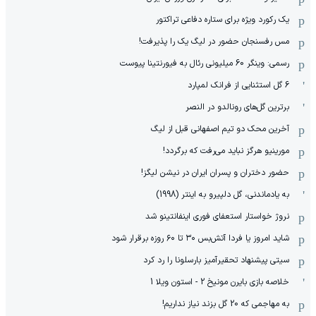
یک رکورد ویژه برای ستاره دفاعی تراکتور
مس رفسنجان حضور در لیگ یک را پذیرفت!
رسمی: وینگر 60 میلیونی رئال به فیورنتینا پیوست
6 گل استثنایی از فرانک لمپارد
برترین گل‌های رونالدو در النصر
آخرین محک دو تیم اصفهانی قبل از لیگ
مورینیو هرگز نباید می‌رفت که برگردد!
حضور دختران و پسران ایران در نیشن لیگز!
به یادماندنی، گل دلپیرو به اینتر (1998)
نروژ خواستار استعفای فوری اینفانتینو شد
شاید امروز یا فردا آتش‌بس ۳۰ تا ۶۰ روزه برقرار شود
سیتی پیشنهاد تحقیرآمیز بارسلونا را رد کرد
خلاصه بازی بایرن مونیخ 2 - استون ویلا 1
به مهاجمی که 20 گل بزند نیاز نداریم!