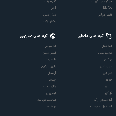
قوانین و مقررات
نتایج زنده
DMCA
آنتن
آگهی دولتی
پیش بینی
پخش زنده
تیم های داخلی
تیم های خارجی
استقلال
آث میلان
پرسپولیس
اینتر میلان
تراکتور
بارسلونا
ذوب آهن
بایرن مونیخ
سپاهان
آرسنال
فولاد
چلسی
ملوان
رئال مادرید
گل‌گهر
لیورپول
آلومینیوم اراک
منچستریونایتد
استقلال خوزستان
یوونتوس