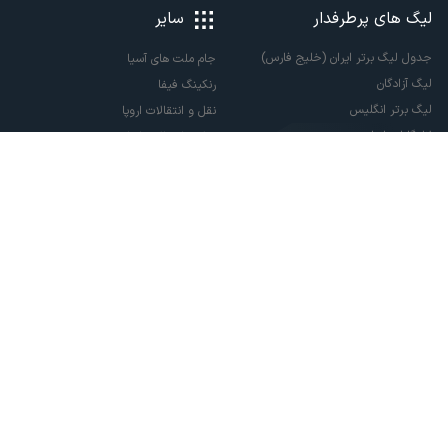
لیگ های پرطرفدار
سایر
جدول لیگ برتر ایران (خلیج فارس)
جام ملت های آسیا
لیگ آزادگان
رنکینگ فیفا
لیگ برتر انگلیس
نقل و انتقالات اروپا
لالیگا اسپانیا
نقل و انتقالات ایران
سری آ ایتالیا
پاری سن ژرمن
لیگ قهرمانان اروپا
لیگ نخبگان آسیا
لیگ قهرمانان آسیا دو
لیگ برتر فوتسال
تمام حقوق مادی و معنوی این سایت متعلق به ورزش سه می باشد. شما می توانید از
سایت ورزش سه در صورت پذیرش موافقت نامه کاربری استفاده نمایید.