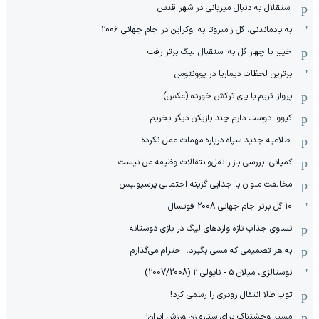
استقلال به دنبال میزبانی در شهر قدس
به یادماندنی، گل زامبروتا به اوکراین در جام جهانی 2006
خیبر با چهار گل به استقبال لیگ برتر رفت
برترین لحظات دیماریا در یوونتوس
پرواز کریم با پای ترکش خورده (عکس)
کیوو: دوست دارم چند بازیکن دیگر بخریم
اطلاعیه جدید سپاه درباره مهمات عمل نکرده
کمپانی: بررسی بازار نقل‌وانتقالات وظیفه من نیست
مخالفت ملوان با جدایی گزینه احتمالی پرسپولیس
10 گل برتر جام جهانی 2008 فوتسال
تساوی جذاب تازه واردهای لیگ در بازی دوستانه
به هر تصمیمی که مسی بگیرد، احترام می‌گذارم
نوستالژی، میلان 5 - ناپولی 2 (2007/2008)
توپ طلا انتقال رودری را رسمی کرد!
مسیر وحشتناک برای ستاره زن ورزش ایران!