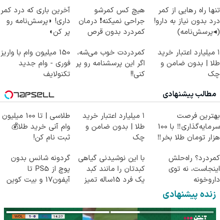
تنها راه رهایی از کمر
هیچ کس کمرشو
آخرین باری که درد کمر
درد بدون نیاز به دارو!
جراحی نمیکنه❗ درمان
داری! ◗پرسش‌نامه رو
(◂پرسش‌نامه)
کمردرد بدون قرص
پر کن◖
(پرسشنامه)
۱ میلیارد اعتبار خرید
کمردردت خوب می‌شه،
150 میلیون وام با واریز
طلا | بدون ضامن و
اگر این پرسشنامه رو پر
فوری - وام جدید
چک
کنی!!
تکنولایف
مطالب پیشنهادی
بهترین فرصت
۱ میلیارد اعتبار خرید
طلاسی | تا 100 میلیون
سرمایه‌گذاری‼️ با 100
طلا | بدون ضامن و
وام آنی خرید طلا💰
هزار تومان طلا بخر‼️
چک
ثبت نام کن!
کمردرد؟ راه‌حلش
با این نوشیدنی گیاهی
گردونه شانس بدون
اینجاست، نه توی
کبدتان را مانند کبد
پوچ از PS5 تا
داروخونه
یک فرد 15ساله تمیز
آیفون17 و بیت کوین
کنید
🔥
زنده پیشنهادی