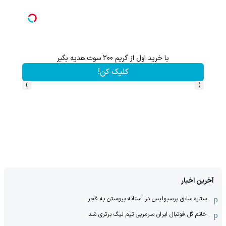
گردونه شانس بدون پوچ از PS5 تا آیفون17 و 1000دلار جایزه 🔥
این
بچرخونش
›
‹
آخرین اخبار
ستاره سابق پرسپولیس در آستانه پیوستن به فجر
خانم گل فوتبال ایران سرمربی تیم لیگ برتری شد