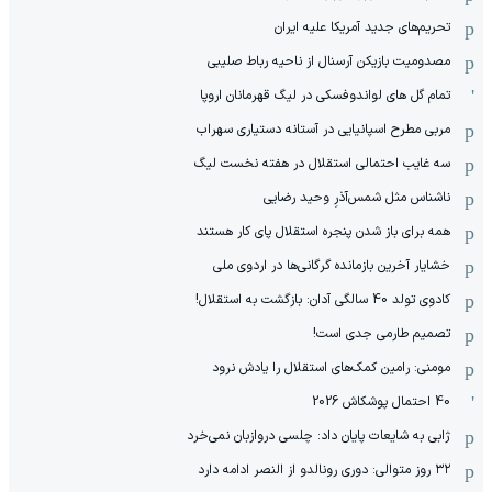
تحریم‌های جدید آمریکا علیه ایران
مصدومیت بازیکن آرسنال از ناحیه رباط صلیبی
تمام گل های لواندوفسکی در لیگ قهرمانان اروپا
مربی مطرح اسپانیایی در آستانه دستیاری سهراب
سه غایب احتمالی استقلال در هفته نخست لیگ
ناشناس مثل شمس‌آذرِ وحید رضایی
همه برای باز شدن پنجره استقلال پای کار هستند
خشایار آخرین بازمانده گرگانی‌ها در اردوی ملی
کادوی تولد 40 سالگی آدان: بازگشت به استقلال!
تصمیم طارمی جدی است!
مومنی: رامین کمک‌های استقلال را یادش نرود
40 احتمال پوشکاش 2026
ژابی به شایعات پایان داد: چلسی دروازبان نمی‌خرد
۳۲ روز متوالی: دوری رونالدو از النصر ادامه دارد