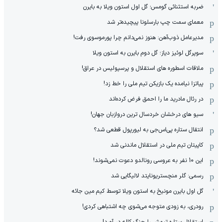
ضربه استثنائی گومس؛ گل اول استون ویلا به بایرن
معمای سمت چپ بارسلونا پیچیده‌تر شد
مدیرعامل ذوب‌آهن: هنوز نمی‌دانم چرا پورموسوی رفت!
سوپرگل لوئیز دیاز؛ گل دوم بایرن به استون ویلا
ملاقات اسطوره های استقلال و پرسپولیس در عراق!
پیاتزا نیامده یک بازیکن تیم ملی را خط زد!
در رئال مادرید ما را احمق فرض کرده‌اند
سیو های درخشان خردسال ترین دروازبان جهان!
انتقال ستاره پی‌اس‌جی به لیورپول قطعی شد؟
کاپیتان تیم ملی در استقلال ماندنی شد
این 10 نفر به عروسی رونالدو دعوت نمی‌شوند!
رسمی: گلر منچستریونایتد لالیگایی شد
گل اول بایرن مونیخ به استون ویلا توسط کیم مین جائه
رودری، به زودی متوجه می‌شوی چه اشتباهی کردی!
استقلال ستاره تیمش را چنگ کاله در آورد!