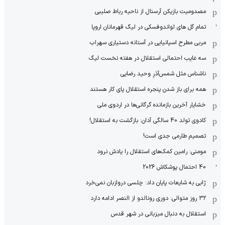
مصدومیت بازیکن آرسنال از ناحیه رباط صلیبی
تمام گل های لواندوفسکی در لیگ قهرمانان اروپا
مربی مطرح اسپانیایی در آستانه دستیاری سهراب
سه غایب احتمالی استقلال در هفته نخست لیگ
ناشناس مثل شمس‌آذرِ وحید رضایی
همه برای باز شدن پنجره استقلال پای کار هستند
خشایار آخرین بازمانده گرگانی‌ها در اردوی ملی
کادوی تولد 40 سالگی آدان: بازگشت به استقلال!
تصمیم طارمی جدی است!
مومنی: رامین کمک‌های استقلال را یادش نرود
40 احتمال پوشکاش 2026
ژابی به شایعات پایان داد: چلسی دروازبان نمی‌خرد
۳۲ روز متوالی: دوری رونالدو از النصر ادامه دارد
استقلال به دنبال میزبانی در شهر قدس