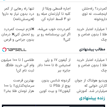
کمردرد؟ راه‌حلش
اجاره‌ قسطی ویلا! از
تنها راه رهایی از کمر
اینجاست، نه توی
کلبه تا آپارتمان مبله رو
درد بدون نیاز به دارو!
داروخونه
تو 4 قسط اجاره کن.
(◂پرسش‌نامه)
۱ میلیارد اعتبار خرید
کمردردت خوب می‌شه،
❌لازم نیست کمردرد
طلا | بدون ضامن و
اگر این پرسشنامه رو پر
رو تحمل کنی❌ درمان
چک
کنی!!
بدون جراحی و قرص
(پرسشنامه)
مطالب پیشنهادی
۱ میلیارد اعتبار خرید
از آیفون 17 و پلی
طلاسی | تا 100 میلیون
طلا | بدون ضامن و
استیشن 5 تا 1000 دلار
وام آنی خرید طلا💰
چک
جایزه ببر
ثبت نام کن!
ویدیو هولناک از جوان
گردونه شانس بدون
بهترین فرصت
کارتن خوابی که
پوچ از PS5 تا
سرمایه‌گذاری‼️ با 100
میلیاردر شد. آموزش
آیفون17 و بیت کوین
هزار تومان طلا بخر‼️
رایگان
🔥
زنده پیشنهادی