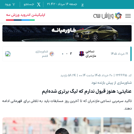
جمعه ۱۶ مرداد
-
21:42
جستجو
ورود
اپلیکیشن اندروید ورزش سه
نساجی
شناورسازی
19 خرداد 1405
2
-
0
مازندران
قشم
کد:
2366615
20 خرداد 1405 ساعت 00:14
58.2K
بازدید
شناورسازی از پیش بازنده نبود
عنایتی: هنوز قبول ندارم که لیگ برتری شده‌ایم
تاکید سرمربی نساجی مازندران که تا آخرین روز مسابقات باید به تلاش برای قهرمانی ادامه
دهند.