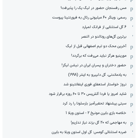
مس رفسنجان حضور در لیگ یک را پذیرفت!
رسمی: وینگر 60 میلیونی رئال به فیورنتینا پیوست
6 گل استثنایی از فرانک لمپارد
برترین گل‌های رونالدو در النصر
آخرین محک دو تیم اصفهانی قبل از لیگ
مورینیو هرگز نباید می‌رفت که برگردد!
حضور دختران و پسران ایران در نیشن لیگز!
به یادماندنی، گل دلپیرو به اینتر (1998)
نروژ خواستار استعفای فوری اینفانتینو شد
شاید امروز یا فردا آتش‌بس ۳۰ تا ۶۰ روزه برقرار شود
سیتی پیشنهاد تحقیرآمیز بارسلونا را رد کرد
خلاصه بازی بایرن مونیخ 2 - استون ویلا 1
به مهاجمی که 20 گل بزند نیاز نداریم!
ضربه استثنائی گومس؛ گل اول استون ویلا به بایرن