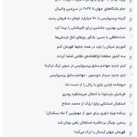
جام باشگاه‌های جهان تا ۲۰۲۷ در سرزمین والیبال
گزینه پرسپولیس با ۷۰ میلیارد تومان به فروش رسید
سیتی بهترین جانشین برای کاپیتانش را پیدا کرد
خداحافظی با مسی؛ یادآور روزهای تلخ بارسایی‌ها
آموریم: میلان را باید در همه جام‌ها قهرمان کنم
سه کشور منطقه توافقنامه‌ی نظامی امضا کردند
تیم جدید مهاجم سابق پرسپولیس در سوپر لیگ ترکیه!
تیم جدید سردار دورسون ، مهاجم سابق پرسپولیس
دیومانده اولین بازی با رئال را از دست داد
قربانیان بارسلونا با انتقال غیرمنتظره رودری
استقبال استثنایی پاپارا پارک از محمد صلاح
برنامه ویژه داوری برای عبور از مهم‌ترین 2 ماه بسکتبال!
رسمی: وینگر پرحاشیه استقلال راهی یونان شد
قهرمان جهان آرسنال را ترک می‌کند!