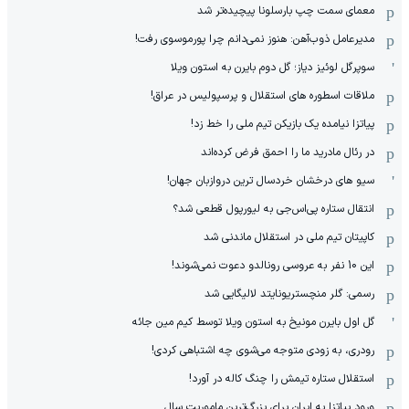
معمای سمت چپ بارسلونا پیچیده‌تر شد
مدیرعامل ذوب‌آهن: هنوز نمی‌دانم چرا پورموسوی رفت!
سوپرگل لوئیز دیاز؛ گل دوم بایرن به استون ویلا
ملاقات اسطوره های استقلال و پرسپولیس در عراق!
پیاتزا نیامده یک بازیکن تیم ملی را خط زد!
در رئال مادرید ما را احمق فرض کرده‌اند
سیو های درخشان خردسال ترین دروازبان جهان!
انتقال ستاره پی‌اس‌جی به لیورپول قطعی شد؟
کاپیتان تیم ملی در استقلال ماندنی شد
این 10 نفر به عروسی رونالدو دعوت نمی‌شوند!
رسمی: گلر منچستریونایتد لالیگایی شد
گل اول بایرن مونیخ به استون ویلا توسط کیم مین جائه
رودری، به زودی متوجه می‌شوی چه اشتباهی کردی!
استقلال ستاره تیمش را چنگ کاله در آورد!
ورود پیاتزا به ایران برای بزرگ‌ترین ماموریت سال