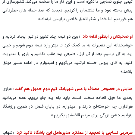
تیمی جلوی نساجی باانگیزه است و این کار ما را سخت می‌کند. شناورسازی از
پیش باخته نبود و ما تلاشمان را کردیم. دیدید که ضد حمله های خطرناکی
هم خوردیم اما خدا را شکر اتفاق خاصی برایمان نیفتاد.»
او صحبتش را اینطور ادامه داد:
«بین دو نیمه چند تغییر در تیم ایجاد کردیم و
خوشبختانه این تغییرات به ما کمک کرد تا بهتر وارد نیمه دوم شویم و خیلی
زود به گل برسیم. بعد از گل اول، طبیعی بود عقب بکشیم و بازی را مدیریت
کنیم. به آقای پیوس خسته نباشید می‌گویم و امیدوارم در ادامه مسیر موفق
باشند.»
عنایتی در خصوص مصاف با مس شهربابک تیم دوم جدول هم گفت:
«بازی
بعدی ما فوق العاده سخت است. باید پله پله جلو برویم. همه می‌دانیم
هواداران چه خواسته‌ای دارند و امیدوارم در پایان فصل در همین ورزشگاه
بتوانیم جشن بزرگی برای مردم قائمشهر بگیریم.»
سرمربی نساجی با تمجید از عملکرد مدیرعامل این باشگاه تاکید کرد:
«شهاب