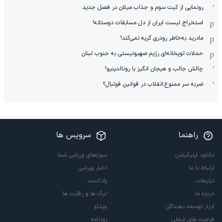
رونمایی از کیت سوم و جذاب میلان در فصل جدید
استخراج لیست ایران از دل مسابقات دوستانه!
مادرید به‌خاطر رودری گریه نمی‌کند!
حملات توپخانه‌ای رژیم صهیونیستی به جنوب لبنان
چالش جالب و هیجان انگیز با رونالدینیو!
ضربه سر ممنوع؛انقلاب در قوانین فوتبال؟
راهنما
سرویس ها
دانلود اپلیکیشن
سوژه‌های ورزشی شما
ارتباط با ما
اخبار ورزشی
تبلیغات
پادکست
درباره ما
لیگ ها و رقابت ها
ابزار توسعه دهندگان
ویدئو
فرصت های شغلی
روزنامه