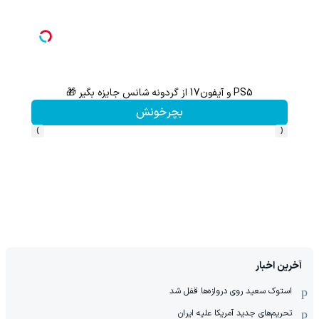
PS5 و آیفون17 از گردونه شانس جایزه بگیر 🎁
گردونه شانس بدون 
بچرخونش
›
‹
آخرین اخبار
استوک سعید روی دروازه‌ها قفل شد
تحریم‌های جدید آمریکا علیه ایران