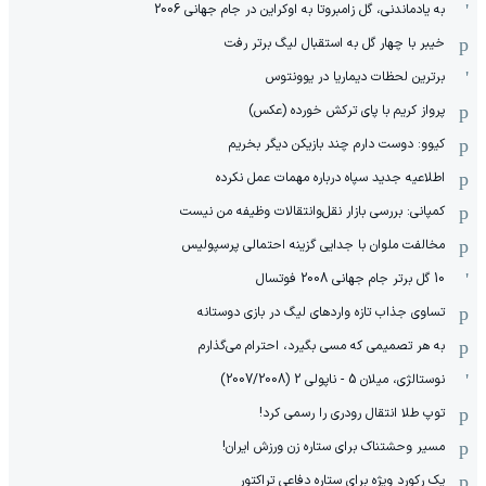
به یادماندنی، گل زامبروتا به اوکراین در جام جهانی 2006
خیبر با چهار گل به استقبال لیگ برتر رفت
برترین لحظات دیماریا در یوونتوس
پرواز کریم با پای ترکش خورده (عکس)
کیوو: دوست دارم چند بازیکن دیگر بخریم
اطلاعیه جدید سپاه درباره مهمات عمل نکرده
کمپانی: بررسی بازار نقل‌وانتقالات وظیفه من نیست
مخالفت ملوان با جدایی گزینه احتمالی پرسپولیس
10 گل برتر جام جهانی 2008 فوتسال
تساوی جذاب تازه واردهای لیگ در بازی دوستانه
به هر تصمیمی که مسی بگیرد، احترام می‌گذارم
نوستالژی، میلان 5 - ناپولی 2 (2007/2008)
توپ طلا انتقال رودری را رسمی کرد!
مسیر وحشتناک برای ستاره زن ورزش ایران!
یک رکورد ویژه برای ستاره دفاعی تراکتور