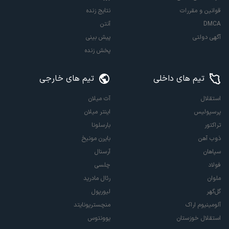
قوانین و مقررات
نتایج زنده
DMCA
آنتن
آگهی دولتی
پیش بینی
پخش زنده
تیم های داخلی
تیم های خارجی
استقلال
آث میلان
پرسپولیس
اینتر میلان
تراکتور
بارسلونا
ذوب آهن
بایرن مونیخ
سپاهان
آرسنال
فولاد
چلسی
ملوان
رئال مادرید
گل‌گهر
لیورپول
آلومینیوم اراک
منچستریونایتد
استقلال خوزستان
یوونتوس