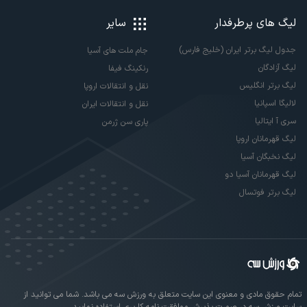
لیگ های پرطرفدار
سایر
جدول لیگ برتر ایران (خلیج فارس)
جام ملت های آسیا
لیگ آزادگان
رنکینگ فیفا
لیگ برتر انگلیس
نقل و انتقالات اروپا
لالیگا اسپانیا
نقل و انتقالات ایران
سری آ ایتالیا
پاری سن ژرمن
لیگ قهرمانان اروپا
لیگ نخبگان آسیا
لیگ قهرمانان آسیا دو
لیگ برتر فوتسال
تمام حقوق مادی و معنوی این سایت متعلق به ورزش سه می باشد. شما می توانید از