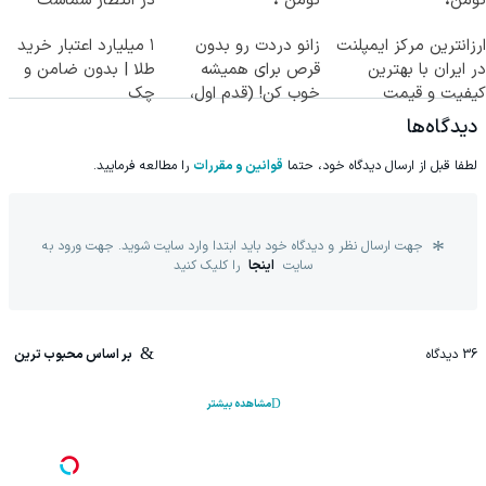
تومن❗
تومن ❗
در انتظار شماست
ارزانترین مرکز ایمپلنت
زانو دردت رو بدون
۱ میلیارد اعتبار خرید
در ایران با بهترین
قرص برای همیشه
طلا | بدون ضامن و
کیفیت و قیمت
خوب کن! (قدم اول،
چک
پرسش‌نامه)
دیدگاه‌ها
لطفا قبل از ارسال دیدگاه خود، حتما
قوانین و مقررات
را مطالعه فرمایید.
جهت ارسال نظر و دیدگاه خود باید ابتدا وارد سایت شوید. جهت ورود به
سایت
اینجا
را کلیک کنید
36
دیدگاه
بر اساس محبوب ترین
مشاهده بیشتر