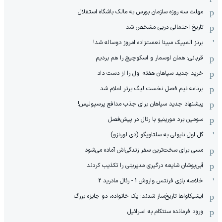
مهلت سه روزه سازمان بورس به مالک باشگاه استقلال
تاریخ احتمالی دربی مشخص شد
برنز المپیک مبینا نعمت‌زاده امروز دوساله شد!
قربانی: همان اوسمار و اسکوچیچ را هم بردیم
خرید جدید سپاهان هفته اول را از دست داد
برنامه نیم فصل نخست لیگ برتر اعلام شد
پیشنهاد جدید سپاهان برای جذب مدافع پرسپولیس!
سومین برد مورینیو با رئال در پیش‌فصل
گل اول ناپولی به سلتاویگو (دی لورنزو)
مسی برای سخت‌ترین سفر زندگی‌اش آماده می‌شود
آبی‌پوشان شایعه درگیری مدیریتی را تکذیب کردند
خلاصه بازی فرنتس واروش 1 - رئال مادرید 2
ایشیکاوا‌ها تاریخ‌ساز شدند: یک خانواده، دو جایزه بزرگ
ورود فرمانده سنتکام به اسرائیل