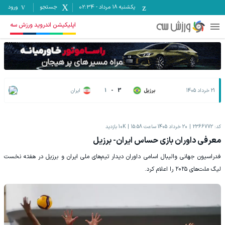
یکشنبه ۱۸ مرداد
-
02:34
جستجو
ورود
اپلیکیشن اندروید ورزش سه
21 خرداد 1405
برزیل
3
-
1
ایران
کد:
2366772
20 خرداد 1405 ساعت 15:58
10K
بازدید
معرفی داوران بازی حساس ایران- برزیل
فدراسیون جهانی والیبال اسامی داوران دیدار تیم‌های ملی ایران و برزیل در هفته نخست
لیگ ملت‌های ۲۰۲۵ را اعلام کرد.