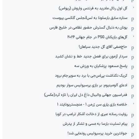
گل اول رئال مادرید به فرنتس واروش (ریواس)
ستاره سابق بارسلونا به لس‌آنجلس گلکسی پیوست
یونان به دنبال گسترش حضور نظامی در خلیج فارس
گل‌های بازیکنان PSG در جام جهانی 2026
حاج‌صفی آقای گل جدید سپاهان!
سردار آزمون برای فصل جدید خط و نشان کشید
پاسخ مسعود پزشکیان به ورزش سه
کریک نگذاشت پی‌اس‌جی با برد به سوپرجام برود
ادعای آلومینیوم: بر بازی پرسپولیس سوار بودیم
فدراسیون جهانی والیبال داغ دل ایران را تازه کرد(عکس)
خلاصه بازی پاری سن ژرمن 1 - منچستریونایتد 1
روایت رسانه عبری از دخالت آشکار ترامپ در کوبا
پیام تسلیت بارسا به مسی و تشکر از پدرش
جوانترین خرید پرسپولیس رونمایی شد!