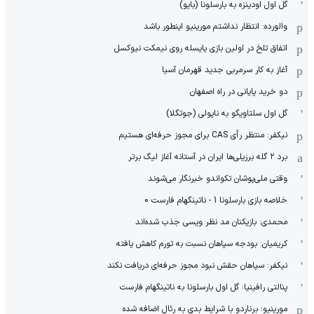
گل اول اودینزه به بارسلونا (بایو)
والورده: انتظار نداشتم مورینیو اینطور باشد
اتفاق تلخ در اولین بازی یایسله روی نیمکت نیوکسل
آغاز به کار سرمربی جدید قهرمان آسیا
دو خرید پایانی در راه اصفهان
گل اول سلتاویگو به ناپولی (جوتگلا)
نیکفر: منتظر رأی CAS برای مجوز حرفه‌ای هستیم
برد ۲ گله برزیلی‌ها ایران در آستانه آغاز لیگ برتر
وقتی ملی‌پوشان تکواندو خبرنگار می‌شوند
خلاصه بازی بارسلونا 1 - ناتینگهام فارست 0
محمدی: بازیکنان مد نظر ویسی جذب شده‌اند
کریمیان: بودجه سپاهان نسبت به تورم کاهش یافته
نیکفر: سپاهان حقش نبود مجوز حرفه‌ای دریافت نکند
پنالتی رافینیا؛ گل اول بارسلونا به ناتینگهام فارست
مورینیو: برناردو با شرایط بدی به رئال اضافه شده