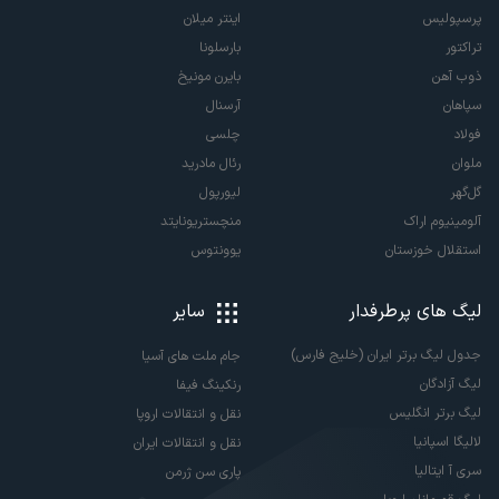
پرسپولیس
اینتر میلان
تراکتور
بارسلونا
ذوب آهن
بایرن مونیخ
سپاهان
آرسنال
فولاد
چلسی
ملوان
رئال مادرید
گل‌گهر
لیورپول
آلومینیوم اراک
منچستریونایتد
استقلال خوزستان
یوونتوس
لیگ های پرطرفدار
سایر
جدول لیگ برتر ایران (خلیج فارس)
جام ملت های آسیا
لیگ آزادگان
رنکینگ فیفا
لیگ برتر انگلیس
نقل و انتقالات اروپا
لالیگا اسپانیا
نقل و انتقالات ایران
سری آ ایتالیا
پاری سن ژرمن