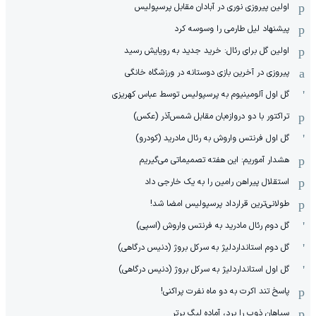
اولین پیروزی نوری در آبادان مقابل پرسپولیس
پیشنهاد لیل طارمی را وسوسه کرد
اولین گل برای رئال: خرید جدید به رویایش رسید
پیروزی در آخرین بازی دوستانه در ورزشگاه خانگی
گل اول آلومینیوم به پرسپولیس توسط عباس کهریزی
تراکتور با دو دروازه‌بان مقابل شمس‌آذر (عکس)
گل اول فرنتس واروش به رئال مادرید (کودرو)
هشدار آموریم: این هفته تصمیماتی می‌گیریم
استقلال پیراهن رامین را به یک خارجی داد
طولانی‌ترین قرارداد پرسپولیس امضا شد!
گل دوم رئال مادرید به فرنتس واروش (اسپی)
گل دوم استانداردلیژ به سرکل بروژ (دنیس درگاهی)
گل اول استانداردلیژ به سرکل بروژ (دنیس درگاهی)
پاسخ تند اکرت به دو ماه نفرت پراکنی!
سپاهان ذوب را برد، آماده لیگ برتر