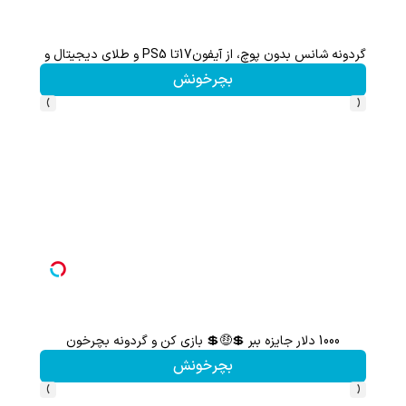
گردونه شانس بدون پوچ، از آیفون17تا PS5 و طلای دیجیتال و دلار🔥
بچرخونش
›
‹
1000 دلار جایزه ببر 💲🤑💲 بازی کن و گردونه بچرخون
گردونه ش
بچرخونش
›
‹