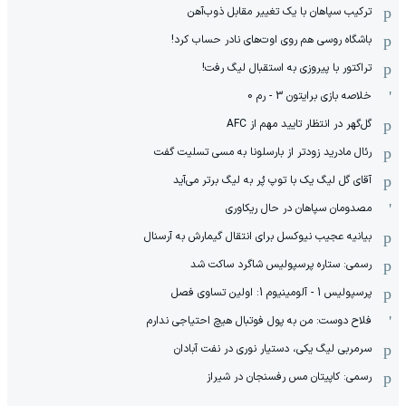
ترکیب سپاهان با یک تغییر مقابل ذوب‌آهن
باشگاه روسی هم روی اوت‌های نادر حساب کرد!
تراکتور با پیروزی به استقبال لیگ رفت!
خلاصه بازی برایتون 3 - رم 0
گل‌گهر در انتظار تایید مهم از ‌AFC
رئال مادرید زودتر از بارسلونا به مسی تسلیت گفت
آقای گل لیگ یک با توپ پُر به لیگ برتر می‌آید
مصدومان سپاهان در حال ریکاوری
بیانیه عجیب نیوکسل برای انتقال گیمارش به آرسنال
رسمی: ستاره پرسپولیس شاگرد ساکت شد
پرسپولیس 1 - آلومینیوم 1: اولین تساوی فصل
فلاح دوست: من به پول فوتبال هیچ احتیاجی ندارم
سرمربی لیگ یکی، دستیار نوری در نفت آبادان
رسمی: کاپیتان مس رفسنجان در شیراز