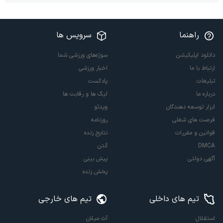
راهنما
سرویس ها
دانلود اپلیکیشن
سوژه‌های ورزشی شما
ارتباط با ما
اخبار ورزشی
تبلیغات
پادکست
درباره ما
لیگ ها و رقابت ها
ابزار توسعه دهندگان
ویدئو
فرصت های شغلی
روزنامه
قوانین و مقررات
نتایج زنده
DMCA
آنتن
آگهی دولتی
پیش بینی
پخش زنده
تیم های داخلی
تیم های خارجی
استقلال
آث میلان