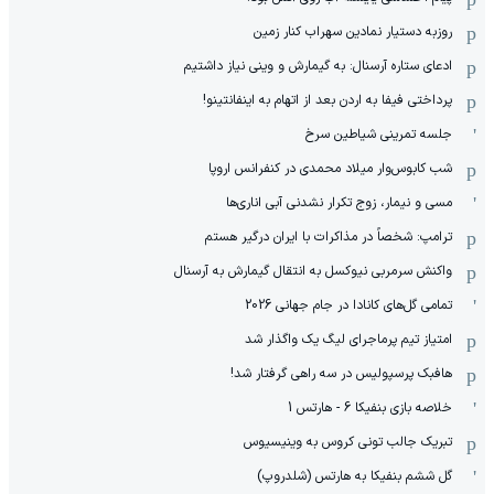
روزبه دستیار نمادین سهراب کنار زمین
ادعای ستاره آرسنال: به گیمارش و وینی نیاز داشتیم
پرداختی فیفا به اردن بعد از اتهام به اینفانتینو!
جلسه تمرینی شیاطین سرخ
شب کابوس‌وار میلاد محمدی در کنفرانس اروپا
مسی و نیمار، زوج تکرار نشدنی آبی اناری‌ها
ترامپ: شخصاً در مذاکرات با ایران درگیر هستم
واکنش سرمربی نیوکسل به انتقال گیمارش به آرسنال
تمامی گل‌های کانادا در جام جهانی 2026
امتیاز تیم پرماجرای لیگ یک واگذار شد
هافبک پرسپولیس در سه راهی گرفتار شد!
خلاصه بازی بنفیکا 6 - هارتس 1
تبریک جالب تونی کروس به وینیسیوس
گل ششم بنفیکا به هارتس (شلدروپ)