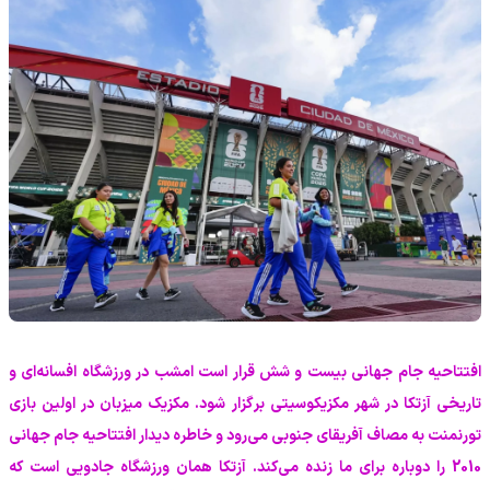
‫افتتاحیه جام جهانی بیست و شش قرار است امشب در ورزشگاه افسانه‌ای و
تاریخی آزتکا در شهر مکزیکوسیتی برگزار شود. مکزیک میزبان در اولین بازی
تورنمنت به مصاف آفریقای جنوبی می‌رود و خاطره دیدار افتتاحیه جام جهانی
2010 را دوباره برای ما زنده می‌کند. آزتکا همان ورزشگاه جادویی است که