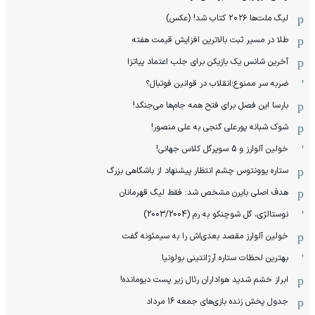
لیگ ملت‌ها ٢٠٢۶ کتاب شد! (عکس)
طلا در مسیر ثبت بالاترین افزایش قیمت هفته
آخرین شانس یک بازیکن برای جلب اعتماد پیاتزا
ضربه سر ممنوع؛انقلاب در قوانین فوتبال؟
بارسا این فصل برای فتح همه جام‌ها می‌جنگد!
شوک شبانه پورعلی گنجی به علی منصور!
خولین آلوارز و 5 سوپرگل کلاس جهانی!
ستاره یوونتوس چشم انتظار پیشنهاد از باشگاهی بزرگ
هدف اصلی بایرن مشخص شد: فقط لیگ قهرمانان
نوستالژی، گل شوچنکو به رم (2003/2004)
خولین آلوارز مقصد بعدی‌اش را به سیمئونه گفت
بهترین لحظات ستاره آرژانتینی بولونیا
ابراز خشم شدید هواداران رئال زیر پست دیومانده!
جدول پخش زنده بازی‌های جمعه 16 مرداد