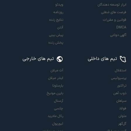
ابزار توسعه دهندگان
ویدئو
فرصت های شغلی
روزنامه
قوانین و مقررات
نتایج زنده
DMCA
آنتن
آگهی دولتی
پیش بینی
پخش زنده
تیم های داخلی
تیم های خارجی
استقلال
آث میلان
پرسپولیس
اینتر میلان
تراکتور
بارسلونا
ذوب آهن
بایرن مونیخ
سپاهان
آرسنال
فولاد
چلسی
ملوان
رئال مادرید
گل‌گهر
لیورپول