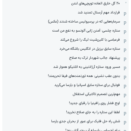
20 گل خارق العاده توپچی‌های لندن
قرارداد مهم آرسنال تمدید شد
سرمایه‌هایی که در پرسپولیس ساخته شدند (عکس)
ستاره چلسی: آمدن ژابی آلونسو به نفع من است
فرعباسی با کلین‌شیت لیگ را شروع می‌کند
ستاره سابق برزیل در انگلیس باشگاه می‌خرد
پیشنهاد جالب شهردار ترک به صلاح
مسیر ورود ستاره آرژانتینی به اتلتیکو هموار شد
بدون عقب نشینی: همه تورنمنت‌های فیفا تحریمند!
فوتبال برای ستاره سابق اسپانیا و بارسا می‌گرید
مهم‌ترین تصمیم تاکتیکی استقلال
اوج فشار روی رافینیا با رقبای جدید!
لطفا این ستاره را به جای صلاح نخرید!
شش راه حل فلیک برای عبور از بحران جدی بارسا
پیام احساسی یایسله آب روی آتش بود!