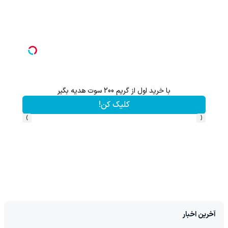
این هدیه رو از دست نده!! فقط تا پایان این ماه
کلیک کن!
›
‹
آخرین اخبار