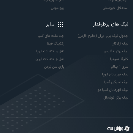
آلومینیوم اراک
منچستریونایتد
استقلال خوزستان
یوونتوس
لیگ های پرطرفدار
سایر
جدول لیگ برتر ایران (خلیج فارس)
جام ملت های آسیا
لیگ آزادگان
رنکینگ فیفا
لیگ برتر انگلیس
نقل و انتقالات اروپا
لالیگا اسپانیا
نقل و انتقالات ایران
سری آ ایتالیا
پاری سن ژرمن
لیگ قهرمانان اروپا
لیگ نخبگان آسیا
لیگ قهرمانان آسیا دو
لیگ برتر فوتسال