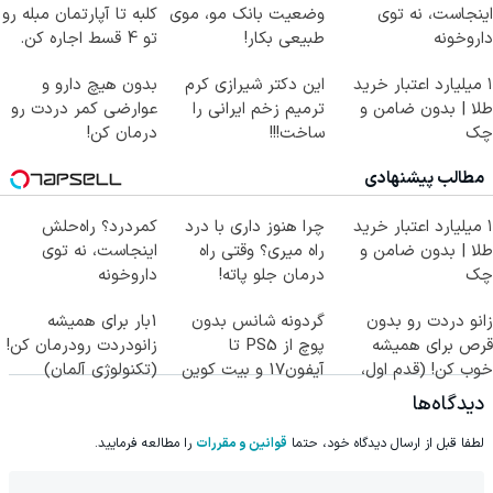
اینجاست، نه توی
وضعیت بانک مو، موی
کلبه تا آپارتمان مبله رو
داروخونه
طبیعی بکار!
تو 4 قسط اجاره کن.
۱ میلیارد اعتبار خرید
این دکتر شیرازی کرم
بدون هیچ دارو و
طلا | بدون ضامن و
ترمیم زخم ایرانی را
عوارضی کمر دردت رو
چک
ساخت!!!
درمان کن!
(پرسش‌نامه)
مطالب پیشنهادی
۱ میلیارد اعتبار خرید
چرا هنوز داری با درد
کمردرد؟ راه‌حلش
طلا | بدون ضامن و
راه میری؟ وقتی راه
اینجاست، نه توی
چک
درمان جلو پاته!
داروخونه
زانو دردت رو بدون
گردونه شانس بدون
1بار برای همیشه
قرص برای همیشه
پوچ از PS5 تا
زانودردت رودرمان کن!
خوب کن! (قدم اول،
آیفون17 و بیت کوین
(تکنولوژی آلمان)
پرسش‌نامه)
🔥
◂پرسشنامه▸
دیدگاه‌ها
لطفا قبل از ارسال دیدگاه خود، حتما
قوانین و مقررات
را مطالعه فرمایید.