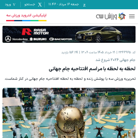
جمعه ۱۶ مرداد
-
11:46
جستجو
ورود
اپلیکیشن اندروید ورزش سه
کد:
2366965
21 خرداد 1405 ساعت 13:09
156.2K
بازدید
جام جهانی 2026 شروع شد
لحظه به لحظه با مراسم افتتاحیه جام جهانی
تحریریه ورزش سه با پوشش زنده و لحظه به لحظه افتتاحیه جام جهانی در کنار شماست.