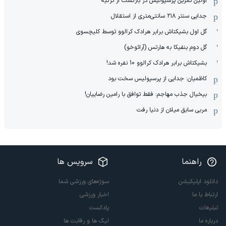
اولین تمرین پرسپولیس در بازگشت از ترکیه
جدایی سنتر ۲۱۸ سانتی‌متری از استقلال
گل اول بشیکتاش برابر هرادک کرالوو توسط کلیچسوی
گل دوم بنفیکا به هارتس (آرائوخو)
بشیکتاش برابر هرادک کرالوو 10 نفره شد!
کاظمیان: جدایی از پرسپولیس سخت بود
بیخیال جذب مهاجم: فقط توافق با رامین رضاییان!
مربی سابق میلان از دنیا رفت
راهنما
سرویس ها
دانلود اپلیکیشن
سوژه‌های ورزشی شما
ارتباط با ما
اخبار ورزشی
تبلیغات
پادکست
درباره ما
لیگ ها و رقابت ها