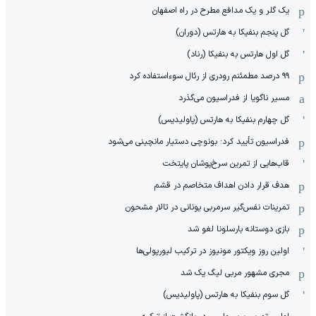
یک گلر و یک مدافع مطرح در راه اصفهان
گل پنجم بنفیکا به هارتس (دوران)
گل اول هارتس به بنفیکا (رناد)
۹۹ درصد مطمئنم رودری از رئال سوءاستفاده کرد
مسیر ناگویا از فدراسیون می‌گذرد
گل چهارم بنفیکا به هارتس (پاولیدیس)
فدراسیون تأیید کرد: بونوچی دستیار مانچینی می‌شود
قاب‌هایی از تمرین سرخ‌پوشان پایتخت
هدف قرار دادن اهداف متخاصم در قشم
‏تمرینات نفس‌گیر سرمربی یونانی در تالار مشحون
بازی دوستانه بارسلونا لغو شد
اولین روز ویکتور مونیوز در ترکیب لیورپولی‌ها
مجری مشهور مربی لیگ یک شد
گل سوم بنفیکا به هارتس (پاولیدیس)