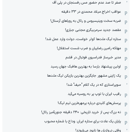
صفر تا صد عدم حضور مس رفسنجان در پلی آف
عواقب اخراج میلاد محمدی در 33 دقیقه
ضربه سخت وینیسیوس و رئال به رویاهای آرسنال!
مقصد جدید سرمربیگری مجتبی جباری!
ستاره لیگ ملت‌ها کولر خواست، دولت وارد عمل شد!
مهلکه رامین رضاییان و ضرب شست استقلال!
مدیر خبرساز فدراسیون فوتبال در قشم
اولین پیشنهاد بارسا به بهترین هافبک جهان رسید
یک ژاپنی مشهور جایگزین بهترین بازیکن لیگ ملت‌ها
سوپراستاری که در یک کلام "حیف" شد!
رقیب ایران با توپ پر به روسیه می‌آید
پرسش‌های کلیدی درباره پرمهره‌ترین تیم لیگ!
نه بزرگ پس از خرید تاریخی: ۲۴۰ دقیقه جنون‌آمیز رئال!
پایان یک عادت برای ستاره ایران: وداع با شماره محبوب
وقتی دروازبان ها نابود می‌شوند!