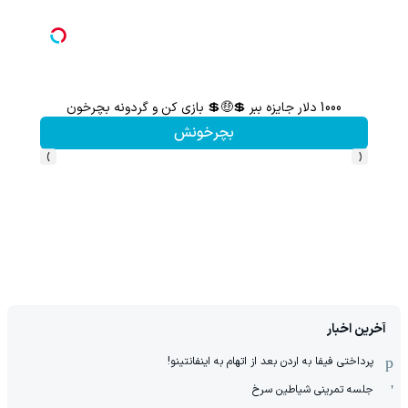
1000 دلار جایزه ببر 💲🤑💲 بازی کن و گردونه بچرخون
گردونه شانس بدون 
بچرخونش
›
‹
آخرین اخبار
پرداختی فیفا به اردن بعد از اتهام به اینفانتینو!
جلسه تمرینی شیاطین سرخ