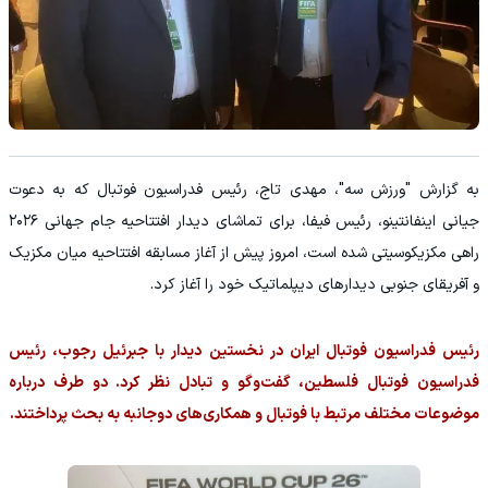
به گزارش "ورزش سه"، مهدی تاج، رئیس فدراسیون فوتبال که به دعوت
جیانی اینفانتینو، رئیس فیفا، برای تماشای دیدار افتتاحیه جام جهانی ۲۰۲۶
راهی مکزیکوسیتی شده است، امروز پیش از آغاز مسابقه افتتاحیه میان مکزیک
و آفریقای جنوبی دیدارهای دیپلماتیک خود را آغاز کرد.
رئیس فدراسیون فوتبال ایران در نخستین دیدار با جبرئیل رجوب، رئیس
فدراسیون فوتبال فلسطین، گفت‌وگو و تبادل نظر کرد. دو طرف درباره
موضوعات مختلف مرتبط با فوتبال و همکاری‌های دوجانبه به بحث پرداختند.