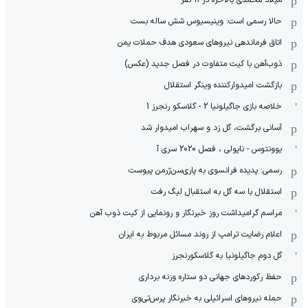
میلاد محمدی بالاخره در 11 نفر
حالا رسمی است: وینیسیوس شش ساله بست
اتاق فرماندهی نیروهای سعودی هدف حملات یمن
ذوب‌آهن با کیت متفاوت در فصل جدید (عکس)
بازگشت امیدوارکننده وینگر استقلال
خلاصه بازی جاگیلونیا 2 - گلاسکو رنجرز 1
آسانی برگشت، گل زد و سهراب امیدوار شد
یوونتوس - ناپولی ، فصل 2020 سری آ
رسمی: پدیده فرانسوی به پاری‌سن‌ژرمن پیوست
استقلال با سه گل به استقبال لیگ رفت
مراسم گرامیداشت روز خبرنگار و رونمایی از کیت ذوب آهن
اعلام رضایت ترامپ از روند مسائل مربوط به ایران
گل دوم جاگیلونیا به گلاسکورنجرز
حفظ رکوردهای جهانی دو ستاره وزنه برداری
حمله نیروهای اسرائیلی به خبرنگار پرس‌تی‌وی