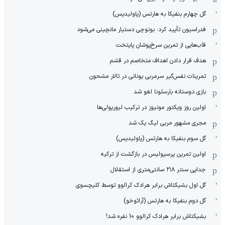
گل چهارم بنفیکا به هارتس (پاولیدیس)
فدراسیون تأیید کرد: بونوچی دستیار مانچینی می‌شود
قاب‌هایی از تمرین سرخ‌پوشان پایتخت
هدف قرار دادن اهداف متخاصم در قشم
‏تمرینات نفس‌گیر سرمربی یونانی در تالار مشحون
بازی دوستانه بارسلونا لغو شد
اولین روز ویکتور مونیوز در ترکیب لیورپولی‌ها
مجری مشهور مربی لیگ یک شد
گل سوم بنفیکا به هارتس (پاولیدیس)
اولین تمرین پرسپولیس در بازگشت از ترکیه
جدایی سنتر ۲۱۸ سانتی‌متری از استقلال
گل اول بشیکتاش برابر هرادک کرالوو توسط کلیچسوی
گل دوم بنفیکا به هارتس (آرائوخو)
بشیکتاش برابر هرادک کرالوو 10 نفره شد!