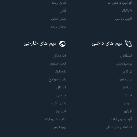
قوانین و مقررات
نتایج زنده
DMCA
آنتن
آگهی دولتی
پیش بینی
پخش زنده
تیم های داخلی
تیم های خارجی
استقلال
آث میلان
پرسپولیس
اینتر میلان
تراکتور
بارسلونا
ذوب آهن
بایرن مونیخ
سپاهان
آرسنال
فولاد
چلسی
ملوان
رئال مادرید
گل‌گهر
لیورپول
آلومینیوم اراک
منچستریونایتد
استقلال خوزستان
یوونتوس