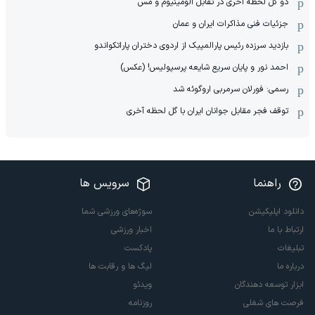
دو گل لحظه آخری در تقابل آلومینیوم و مس
جزئیات فنی مذاکرات ایران و عمان
بازدید سرزده رئیس پارالمپیک از اردوی دختران پاراتکواندو
احمد نور و پایان سریع شایعه پرسپولیس! (عکس)
رسمی: فورلان سرمربی اروگوئه شد
توقف فجر مقابل جوانان ایران با گل لحظه آخری
راهنما
سرویس ها
دانلود اپلیکیشن
سوژه‌های ورزشی شما
ارتباط با ما
اخبار ورزشی
تبلیغات
پادکست
درباره ما
لیگ ها و رقابت ها
ابزار توسعه دهندگان
ویدئو
فرصت های شغلی
روزنامه