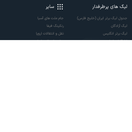
لیگ های پرطرفدار
سایر
جدول لیگ برتر ایران (خلیج فارس)
جام ملت های آسیا
لیگ آزادگان
رنکینگ فیفا
لیگ برتر انگلیس
نقل و انتقالات اروپا
لالیگا اسپانیا
نقل و انتقالات ایران
سری آ ایتالیا
پاری سن ژرمن
لیگ قهرمانان اروپا
لیگ نخبگان آسیا
لیگ قهرمانان آسیا دو
لیگ برتر فوتسال
تمام حقوق مادی و معنوی این سایت متعلق به ورزش سه می باشد. شما می توانید از
سایت ورزش سه در صورت پذیرش موافقت نامه کاربری استفاده نمایید.