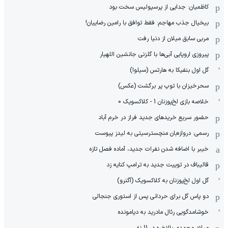
کاظمیان: جدایی از پرسپولیس سخت بود
بیخیال جذب مهاجم: فقط توافق با رامین رضاییان!
مربی سابق میلان از دنیا رفت
پیروزی اروپایی آبی‌ها با گلزنی جانشین اللهیار
گل اول بنفیکا به هارتس (سیلوا)
سحرخیزان با توپ پر برگشت (عکس)
خلاصه بازی لخ‌پوزنان 1 - کلاکسویک 0
حضور سریع خریدهای جدید فراز در خرم آباد
رسمی: دروازه‌بان منچسترسیتی به لیدز پیوست
خیبر با اضافه شدن نفرات جدید، آماده فصل تازه
قالیباف در توییت جدید به ترامپ کنایه زد
گل اول لخ‌پوزنان به کلاکسویک (آگنرو)
دو پاس گل برای حردانی پس از استوری جنجالی
خوشامدگویی رئال مادرید به دیامونده