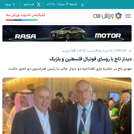
جمعه ۱۶ مرداد
-
02:20
جستجو
ورود
اپلیکیشن اندروید ورزش سه
کد:
2367092
21 خرداد 1405 ساعت 23:16
11.5K
بازدید
دیدار تاج با روسای فوتبال فلسطین و بلژیک
مهدی تاج در حاشیه بازی افتتاحیه دو دیدار جالب با رئیس فدراسیون دو کشور داشت.