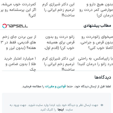
بدون هیچ دارو و
این دکتر شیرازی کرم
کمردردت خوب می‌شه،
عوارضی کمر دردت رو
ترمیم زخم ایرانی را
اگر این پرسشنامه رو پر
درمان کن!
ساخت!!!
کنی!!
(پرسش‌نامه)
مطالب پیشنهادی
میخوای زانودردت رو
زانو دردت رو بدون
از بین بردن جای زخم
بدون قرص و جراحی،
قرص برای همیشه
های قدیمی، فقط در 3
کاملا خوب کنی؟
خوب کن! (قدم اول،
هفته!! (بدون لیزر و
((پرسش‌نامه))
پرسش‌نامه)
جراحی)
با زاپیامکس، به راحتی
این دکتر شیرازی کرم
۱ میلیارد اعتبار خرید
درد زانو را درمان کنید!
ترمیم زخم ایرانی را
طلا | بدون ضامن و
ساخت!!!
چک
دیدگاه‌ها
لطفا قبل از ارسال دیدگاه خود، حتما
قوانین و مقررات
را مطالعه فرمایید.
جهت ارسال نظر و دیدگاه خود باید ابتدا وارد سایت شوید. جهت ورود به
سایت
اینجا
را کلیک کنید