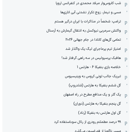
شب کابوس‌وار میلاد محمدی در کنفرانس اروپا
مسی و نیمار، زوج تکرار نشدنی آبی اناری‌ها
ترامپ: شخصاً در مذاکرات با ایران درگیر هستم
واکنش سرمربی نیوکسل به انتقال گیمارش به آرسنال
تمامی گل‌های کانادا در جام جهانی 2026
امتیاز تیم پرماجرای لیگ یک واگذار شد
هافبک پرسپولیس در سه راهی گرفتار شد!
خلاصه بازی بنفیکا 6 - هارتس 1
تبریک جالب تونی کروس به وینیسیوس
گل ششم بنفیکا به هارتس (شلدروپ)
یک گلر و یک مدافع مطرح در راه اصفهان
گل پنجم بنفیکا به هارتس (دوران)
گل اول هارتس به بنفیکا (رناد)
۹۹ درصد مطمئنم رودری از رئال سوءاستفاده کرد
مسیر ناگویا از فدراسیون می‌گذرد