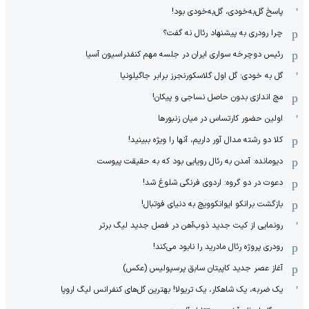
پاسخ گل‌به‌خودی، گل‌به‌خودی بود!
چرا رودری به پیشنهاد رئال نه گفت؟
رئیس دوچرخه سواری ایران در جلسه مهم کنفدراسیون آسیا
گل به خودی؛ گل اول گلاسکورنجرز برابر جاگیلونیا
مچ اندازی بدون حاصل نساجی و پیکان!
اولین حضور کارتساس در میان زنبورها
کلا دو‌ رشته مدال آور داریم، آنها را ویژه ببینید!
دیومانده: آمدن به رئال رویایی بود که به حقیقت پیوست
دعوت در دو گروه: اردوی فرنگی شلوغ شد!
بازگشت برانکو ایوانکوویچ به دنیای فوتبال!
رونمایی از کیت جدید ذوب‌آهن در فصل جدید لیگ برتر
رودری پروژه رئال مادرید را نابود می‌کند!
آغاز عصر جدید کاپیتان سابق پرسپولیس (عکس)
یک ضربه، یک شاهکار، یک تریولا! بهترین گل‌های کنفرانس لیگ اروپا