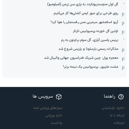
گل اول منچستریونایتد به پاری سن ژرمن (امبئومبو)
روی طرحی برای عبور ایمن کشتی‌ها کار می‌کنیم
آریو اسلامشهر سرمربی مس رفسنجان را هوا کرد!
اولین گل خورده پرسپولیسِ تارتار
بریس یاسین آیاری، گل سوم برایتون به رم
مذاکرات رسمی بارسلونا و پاریس شروع شد
معجزه پول: چین شریک فدراسیون جهانی والیبال شد
مشت علیپور، پرسپولیس یک نیمه برتر!
راهنما
سرویس ها
دانلود اپلیکیشن
سوژه‌های ورزشی شما
ارتباط با ما
اخبار ورزشی
تبلیغات
پادکست