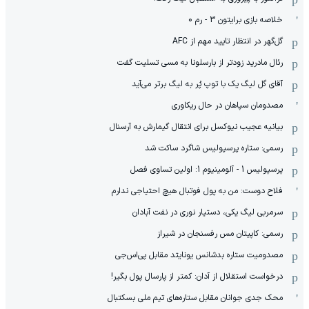
خلاصه بازی برایتون 3 - رم 0
گل‌گهر در انتظار تایید مهم از ‌AFC
رئال مادرید زودتر از بارسلونا به مسی تسلیت گفت
آقای گل لیگ یک با توپ پُر به لیگ برتر می‌آید
مصدومان سپاهان در حال ریکاوری
بیانیه عجیب نیوکسل برای انتقال گیمارش به آرسنال
رسمی: ستاره پرسپولیس شاگرد ساکت شد
پرسپولیس 1 - آلومینیوم 1: اولین تساوی فصل
فلاح دوست: من به پول فوتبال هیچ احتیاجی ندارم
سرمربی لیگ یکی، دستیار نوری در نفت آبادان
رسمی: کاپیتان مس رفسنجان در شیراز
مصدومیت ستاره بدشانس یونایتد مقابل پی‌اس‌جی
درخواست استقلال از آدان: کمتر از پارسال پول بگیر!
محک جدی ‌جوانان مقابل ستاره‌های تیم ملی بسکتبال