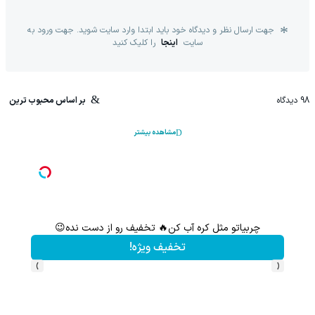
جهت ارسال نظر و دیدگاه خود باید ابتدا وارد سایت شوید. جهت ورود به
سایت
اینجا
را کلیک کنید
98
دیدگاه
بر اساس محبوب ترین
مشاهده بیشتر
از الان تا آخر تابستون حداقل 12کیلو چربی میسوزونی🧨
تخفیف ویژه!
›
‹