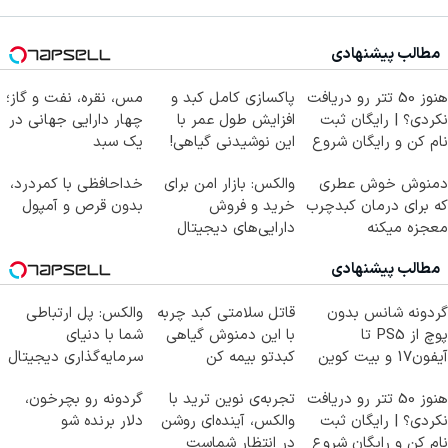
مطالب پیشنهادی
هنوز 50 تتر رو دریافت
پاکسازی کامل کبد و
مس، نقره، نفت و گاز؛
نکردی؟ | رایگان ثبت
افزایش طول عمر با
چهار دارایی جهانی در
نام کن و رایگان شروع
این نوشیدنی گیاهی!
یک سبد
کن!
کلیک جهت خرید
دمنوش خوش عطری
والکس: بازار امن برای
خداحافظی با کمردرد،
که برای درمان کبدچرب
خرید و فروش
بدون قرص و آمپول
معجزه میکنه
دارایی‌های دیجیتال
مطالب پیشنهادی
گردونه شانس بدون
قاتل سلامتی کبد چربه
والکس: پل ارتباطی
پوچ از PS5 تا
با این دمنوش گیاهی
شما با دنیای
آیفون17 و بیت کوین
کبدتو بیمه کن
سرمایه‌گذاری دیجیتال
🔥
هنوز 50 تتر رو دریافت
تجربه‌ی نوین ترید با
گردونه رو بچرخون،
نکردی؟ | رایگان ثبت
والکس، آینده‌ای روشن
دلار برنده شو
نام کن و رایگان شروع
در انتظار شماست