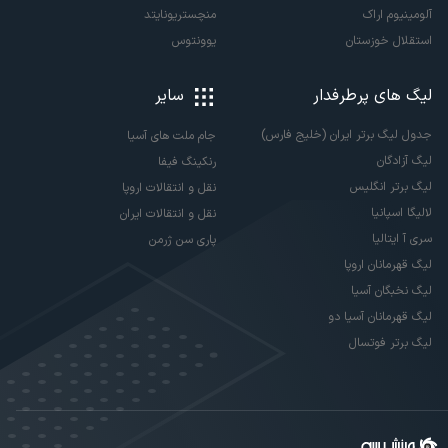
آلومینیوم اراک
منچستریونایتد
استقلال خوزستان
یوونتوس
لیگ های پرطرفدار
سایر
جدول لیگ برتر ایران (خلیج فارس)
جام ملت های آسیا
لیگ آزادگان
رنکینگ فیفا
لیگ برتر انگلیس
نقل و انتقالات اروپا
لالیگا اسپانیا
نقل و انتقالات ایران
سری آ ایتالیا
پاری سن ژرمن
لیگ قهرمانان اروپا
لیگ نخبگان آسیا
لیگ قهرمانان آسیا دو
لیگ برتر فوتسال