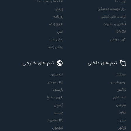
درباره ما
لیگ ها و رقابت ها
ابزار توسعه دهندگان
ویدئو
فرصت های شغلی
روزنامه
قوانین و مقررات
نتایج زنده
DMCA
آنتن
آگهی دولتی
پیش بینی
پخش زنده
تیم های داخلی
تیم های خارجی
استقلال
آث میلان
پرسپولیس
اینتر میلان
تراکتور
بارسلونا
ذوب آهن
بایرن مونیخ
سپاهان
آرسنال
فولاد
چلسی
ملوان
رئال مادرید
گل‌گهر
لیورپول