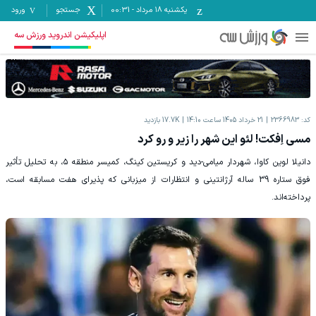
یکشنبه ۱۸ مرداد
-
00:31
جستجو
ورود
اپلیکیشن اندروید ورزش سه
کد:
2366983
21 خرداد 1405 ساعت 14:10
17.7K
بازدید
مسی اِفکت! لئو این شهر را زیر و رو کرد
دانیلا لوین کاوا، شهردار میامی-دید و کریستین کینگ، کمیسر منطقه ۵، به تحلیل تأثیر
فوق ستاره 39 ساله آرژانتینی و انتظارات از میزبانی که پذیرای هفت مسابقه است،
پرداخته‌اند.