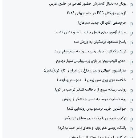
یونان به دنبال گسترش حضور نظامی در خلیج فارس
گل‌های بازیکنان PSG در جام جهانی 2026
حاج‌صفی آقای گل جدید سپاهان!
سردار آزمون برای فصل جدید خط و نشان کشید
پاسخ مسعود پزشکیان به ورزش سه
کریک نگذاشت پی‌اس‌جی با برد به سوپرجام برود
ادعای آلومینیوم: بر بازی پرسپولیس سوار بودیم
فدراسیون جهانی والیبال داغ دل ایران را تازه کرد(عکس)
خلاصه بازی پاری سن ژرمن 1 - منچستریونایتد 1
روایت رسانه عبری از دخالت آشکار ترامپ در کوبا
پیام تسلیت بارسا به مسی و تشکر از پدرش
جوانترین خرید پرسپولیس رونمایی شد!
ترکیب سپاهان با یک تغییر مقابل ذوب‌آهن
باشگاه روسی هم روی اوت‌های نادر حساب کرد!
تراکتور با پیروزی به استقبال لیگ رفت!