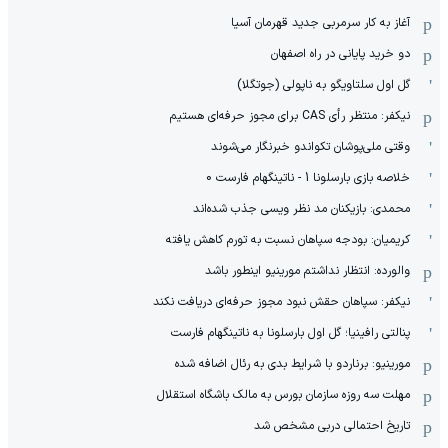
آغاز به کار سرمربی جدید قهرمان آسیا
دو خرید پایانی در راه اصفهان
گل اول سلتاویگو به ناپولی (جوتگلا)
نیکفر: منتظر رأی CAS برای مجوز حرفه‌ای هستیم
وقتی ملی‌پوشان تکواندو خبرنگار می‌شوند
خلاصه بازی بارسلونا 1 - ناتینگهام فارست 0
محمدی: بازیکنان مد نظر ویسی جذب شده‌اند
کریمیان: بودجه سپاهان نسبت به تورم کاهش یافته
والورده: انتظار نداشتم مورینیو اینطور باشد
نیکفر: سپاهان حقش نبود مجوز حرفه‌ای دریافت نکند
پنالتی رافینیا؛ گل اول بارسلونا به ناتینگهام فارست
مورینیو: برناردو با شرایط بدی به رئال اضافه شده
مهلت سه روزه سازمان بورس به مالک باشگاه استقلال
تاریخ احتمالی دربی مشخص شد