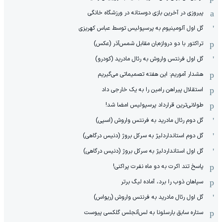
پیروزی در آخرین بازی دوستانه در ورزشگاه خانگی
گل اول آلومینیوم به پرسپولیس توسط عباس کهریزی
تراکتور با دو دروازه‌بان مقابل شمس‌آذر (عکس)
گل اول فرنتس واروش به رئال مادرید (کودرو)
هشدار آموریم: این هفته تصمیماتی می‌گیریم
استقلال پیراهن رامین را به یک خارجی داد
طولانی‌ترین قرارداد پرسپولیس امضا شد!
گل دوم رئال مادرید به فرنتس واروش (اسپی)
گل دوم استانداردلیژ به سرکل بروژ (دنیس درگاهی)
گل اول استانداردلیژ به سرکل بروژ (دنیس درگاهی)
پاسخ تند اکرت به دو ماه نفرت پراکنی!
سپاهان ذوب را برد، آماده لیگ برتر
گل اول رئال مادرید به فرنتس واروش (ریواس)
ستاره سابق بارسلونا به لس‌آنجلس گلکسی پیوست