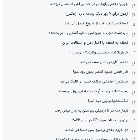
چینی: بعضی بازیکنان در حد پیراهن استقلال نبودند
آزمون برای 7 روز دیگر برنامه دارد! (عکس)
ایستگاه پزشکی قبل از شروع فصل آبی شد
سرنوشت عجیب: هیچکس ستاره آلمانی را نمی‌خواهد!
لحظه به لحظه با اخبار نقل و انتقالات ایران
خاطره‌انگیز، منچستریونایتد2 - آرسنال 0
مقصد کاپیتان مس مشخص شد
آغاز فصل جدید النصر بدون رونالدو!
جانشین احتمالی فرانک کسیه از لالیگا می‌آید
بمب شبانه: رونالد آرائوخو به لیورپول پیوست!
شکست‌ناپذیرترین تیم آسیا
نیمار سه بار تا نزدیکی پیوستن به رئال پیش رفت
برترین لحظات موتو GP در سال 2026
دو خرید بعدی پرسپولیس مشخص شدند
خاطره انگیز، یوونتوس 2 - بایرن مونیخ 1 (2005)