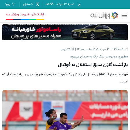
شنبه ۱۷ مرداد
-
05:58
جستجو
ورود
اپلیکیشن اندروید ورزش سه
کد:
2367015
21 خرداد 1405 ساعت 16:08
17.2K
بازدید
مطهری دوباره در لیگ یک به میدان می‌رود
بازگشت گلزن سابق استقلال به فوتبال
مهاجم سابق استقلال بعد از طی کردن یک دوره مصدومیت شرایط بازی را به دست آورده
است.