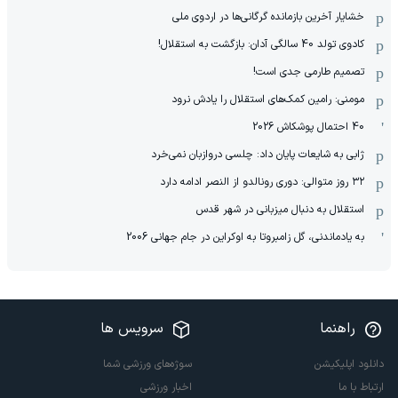
خشایار آخرین بازمانده گرگانی‌ها در اردوی ملی
کادوی تولد 40 سالگی آدان: بازگشت به استقلال!
تصمیم طارمی جدی است!
مومنی: رامین کمک‌های استقلال را یادش نرود
40 احتمال پوشکاش 2026
ژابی به شایعات پایان داد: چلسی دروازبان نمی‌خرد
۳۲ روز متوالی: دوری رونالدو از النصر ادامه دارد
استقلال به دنبال میزبانی در شهر قدس
به یادماندنی، گل زامبروتا به اوکراین در جام جهانی 2006
راهنما
سرویس ها
دانلود اپلیکیشن
سوژه‌های ورزشی شما
ارتباط با ما
اخبار ورزشی