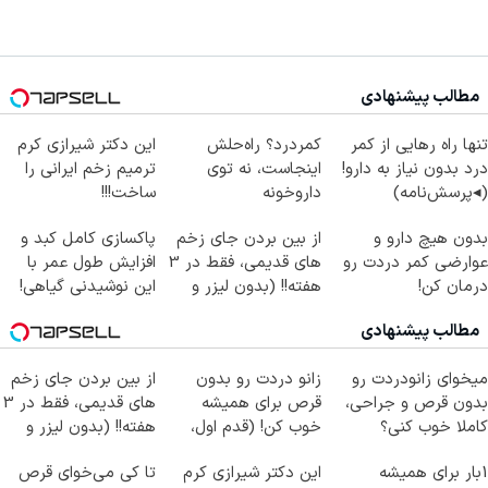
مطالب پیشنهادی
تنها راه رهایی از کمر
کمردرد؟ راه‌حلش
این دکتر شیرازی کرم
درد بدون نیاز به دارو!
اینجاست، نه توی
ترمیم زخم ایرانی را
(◂پرسش‌نامه)
داروخونه
ساخت!!!
بدون هیچ دارو و
از بین بردن جای زخم
پاکسازی کامل کبد و
عوارضی کمر دردت رو
های قدیمی، فقط در 3
افزایش طول عمر با
درمان کن!
هفته!! (بدون لیزر و
این نوشیدنی گیاهی!
(پرسش‌نامه)
جراحی)
کلیک جهت خرید
مطالب پیشنهادی
میخوای زانودردت رو
زانو دردت رو بدون
از بین بردن جای زخم
بدون قرص و جراحی،
قرص برای همیشه
های قدیمی، فقط در 3
کاملا خوب کنی؟
خوب کن! (قدم اول،
هفته!! (بدون لیزر و
((پرسش‌نامه))
پرسش‌نامه)
جراحی)
1بار برای همیشه
این دکتر شیرازی کرم
تا کی می‌خوای قرص