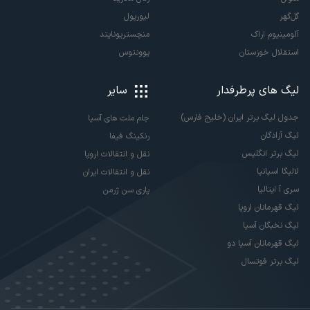
گل‌گهر
لیورپول
آلومینیوم اراک
منچستریونایتد
استقلال خوزستان
یوونتوس
لیگ های پرطرفدار
سایر
جدول لیگ برتر ایران (خلیج فارس)
جام ملت های آسیا
لیگ آزادگان
رنکینگ فیفا
لیگ برتر انگلیس
نقل و انتقالات اروپا
لالیگا اسپانیا
نقل و انتقالات ایران
سری آ ایتالیا
پاری سن ژرمن
لیگ قهرمانان اروپا
لیگ نخبگان آسیا
لیگ قهرمانان آسیا دو
لیگ برتر فوتسال