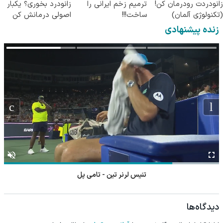
زانودردت رودرمان کن!
ترمیم زخم ایرانی را
زانودرد بخوری؟ یکبار
(تکنولوژی آلمان)
ساخت!!!
اصولی درمانش کن
◂پرسشنامه▸
زنده پیشنهادی
تنیس لرنر تین - تامی پل
دیدگاه‌ها