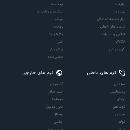
تبلیغات
پادکست
درباره ما
لیگ ها و رقابت ها
ابزار توسعه دهندگان
ویدئو
فرصت های شغلی
روزنامه
قوانین و مقررات
نتایج زنده
DMCA
آنتن
آگهی دولتی
پیش بینی
پخش زنده
تیم های داخلی
تیم های خارجی
استقلال
آث میلان
پرسپولیس
اینتر میلان
تراکتور
بارسلونا
ذوب آهن
بایرن مونیخ
سپاهان
آرسنال
فولاد
چلسی
ملوان
رئال مادرید