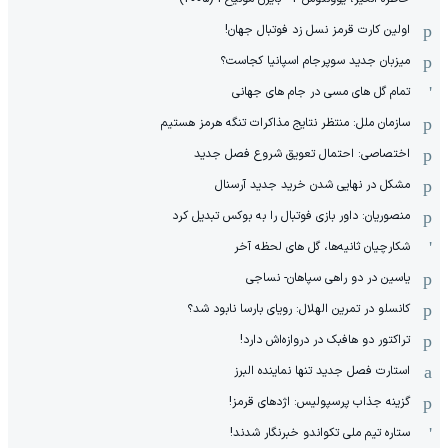
اولین کارت قرمز نسل زد فوتبال جهان!
میزبان جدید سوپرجام اسپانیا کجاست؟
تمام گل های مسی در جام های جهانی
سازمان ملل: منتظر نتایج مذاکرات تنگه هرمز هستیم
اختصاصی: احتمال تعویق شروع فصل جدید
مشکل در نهایی شدن خرید جدید آرسنال
منصوریان: داور بازی فوتبال را به بوکس تبدیل کرد
شکارچیان ثانیه‌ها، گل های لحظه آخر
یاسین در دو راهی سپاهان- نساجی
کانسلو در تمرین الهلال: رویای بارسا نابود شد؟
تراکتور دو هافبک در دروازه‌اش دارد!
استارت فصل جدید تنها نماینده البرز
گزینه جذاب پرسپولیس: اژدهای قرمز!
ستاره تیم ملی تکواندو خبرنگار شدند!