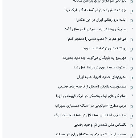
دیوانگی هواداران برای پیراهن شالکه
چهره بشاش محرم در آستانه آغاز لیگ برتر
آینده دروازه‌بانی ایران در این عکس!
سوپرگل رونالدو به سمپدوریا در سال 2019
می‌خواهم با 4 بمب مسی را منفجر کنم!
پروژه تایفون ترکیه کلید خورد
مورینیو به بازیکنان می‌گوید چه باید بخورند!
استوک سعید روی دروازه‌ها قفل شد
تحریم‌های جدید آمریکا علیه ایران
مصدومیت بازیکن آرسنال از ناحیه رباط صلیبی
تمام گل های لواندوفسکی در لیگ قهرمانان اروپا
مربی مطرح اسپانیایی در آستانه دستیاری سهراب
سه غایب احتمالی استقلال در هفته نخست لیگ
ناشناس مثل شمس‌آذرِ وحید رضایی
همه برای باز شدن پنجره استقلال پای کار هستند