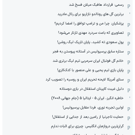
رسمی: قرارداد هافبک میلان فسخ شد
برترین گل های رونالدو نازاریو برای رئال مادرید
پزشکیان: چرا من و ترامپ توافق را امضا کردیم؟
تصاویری که باعث سردرد مهدی تارتار می‌شود!
پول سعودی ته کشید، پایان تاریک لیگ روشن!
ستاره سابق پرسپولیس در آستانه پیوستن به فجر
خانم گل فوتبال ایران سرمربی تیم لیگ برتری شد
پایان بازی تیم یحیی و علی منصور با کتک‌کاری!
سنای آمریکا لایحه تحریم ایران و روسیه را تصویب کرد
دلیل غیبت کاپیتان استقلال در بازی دوستانه
خاطره انگیز، ایران 5 - ایتالیا 5 (جام جهانی 2008)
اولین تجربه نوری، فردا مقابل پرسپولیس!
حمایت تاجرنیا از رامین بعد از جدایی از استقلال!
گران‌ترین دروازه‌بان انگلیس: چیزی برای اثبات ندارم