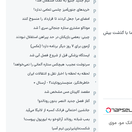
تیم جدید جنپو به کمک استقلال آمد؟
خریدهای جنون‌آمیز چلسی تمامی ندارد!
امضای مرا جعل کردند تا قرارداد را منسوخ کنند
موناکو مشتری ستاره جنجالی سری آ شد
ما با گذشت بیش
چینی: بعضی بازیکنان در حد پیراهن استقلال نبودند
آزمون برای 7 روز دیگر برنامه دارد! (عکس)
ایستگاه پزشکی قبل از شروع فصل آبی شد
سرنوشت عجیب: هیچکس ستاره آلمانی را نمی‌خواهد!
لحظه به لحظه با اخبار نقل و انتقالات ایران
خاطره‌انگیز، منچستریونایتد2 - آرسنال 0
مقصد کاپیتان مس مشخص شد
آغاز فصل جدید النصر بدون رونالدو!
جانشین احتمالی فرانک کسیه از لالیگا می‌آید
بمب شبانه: رونالد آرائوخو به لیورپول پیوست!
انک مو، موی
شکست‌ناپذیرترین تیم آسیا