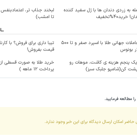
ه به زردی دندان ها با ژل سفید کننده
لبخند جذاب تر، اعتمادبنفس
ن! خرید40%تخفیف
تا امشب)
معاملات جهانی طلا با اسپرد صفر و تا ۵۰۰
تیبا داری برای فروش؟ با کارنا
ر بونوس
قیمت بفروش!
یک پنجم هزینه ی کاشت، موهات رو
خرید طلا به صورت قسطی از د
پشت کن(شامپو جلبک سبز)
پرداخت 12 ماهه )
را مطالعه فرمایید.
 حاضر امکان ارسال دیدگاه برای این
خبر
وجود ندارد.