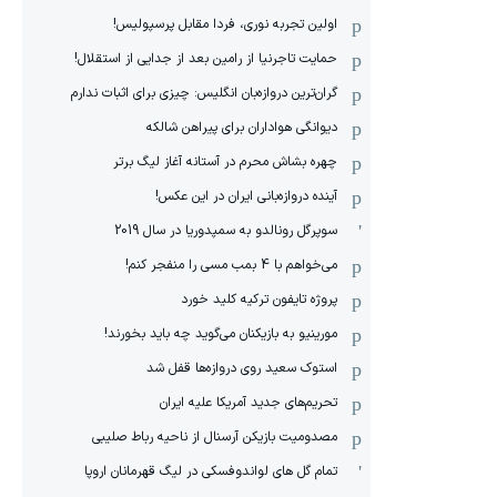
اولین تجربه نوری، فردا مقابل پرسپولیس!
حمایت تاجرنیا از رامین بعد از جدایی از استقلال!
گران‌ترین دروازه‌بان انگلیس: چیزی برای اثبات ندارم
دیوانگی هواداران برای پیراهن شالکه
چهره بشاش محرم در آستانه آغاز لیگ برتر
آینده دروازه‌بانی ایران در این عکس!
سوپرگل رونالدو به سمپدوریا در سال 2019
می‌خواهم با 4 بمب مسی را منفجر کنم!
پروژه تایفون ترکیه کلید خورد
مورینیو به بازیکنان می‌گوید چه باید بخورند!
استوک سعید روی دروازه‌ها قفل شد
تحریم‌های جدید آمریکا علیه ایران
مصدومیت بازیکن آرسنال از ناحیه رباط صلیبی
تمام گل های لواندوفسکی در لیگ قهرمانان اروپا