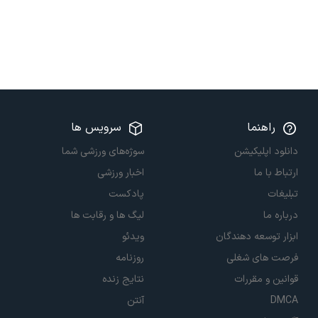
راهنما
سرویس ها
دانلود اپلیکیشن
سوژه‌های ورزشی شما
ارتباط با ما
اخبار ورزشی
تبلیغات
پادکست
درباره ما
لیگ ها و رقابت ها
ابزار توسعه دهندگان
ویدئو
فرصت های شغلی
روزنامه
قوانین و مقررات
نتایج زنده
DMCA
آنتن