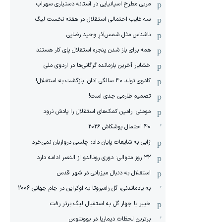
مربی مطرح اسپانیایی در آستانه دستیاری سهراب
سه غایب احتمالی استقلال در هفته نخست لیگ
ناشناس مثل شمس‌آذرِ وحید رضایی
همه برای باز شدن پنجره استقلال پای کار هستند
خشایار آخرین بازمانده گرگانی‌ها در اردوی ملی
کادوی تولد 40 سالگی آدان: بازگشت به استقلال!
تصمیم طارمی جدی است!
مومنی: رامین کمک‌های استقلال را یادش نرود
40 احتمال پوشکاش 2026
ژابی به شایعات پایان داد: چلسی دروازبان نمی‌خرد
۳۲ روز متوالی: دوری رونالدو از النصر ادامه دارد
استقلال به دنبال میزبانی در شهر قدس
به یادماندنی، گل زامبروتا به اوکراین در جام جهانی 2006
خیبر با چهار گل به استقبال لیگ برتر رفت
برترین لحظات دیماریا در یوونتوس