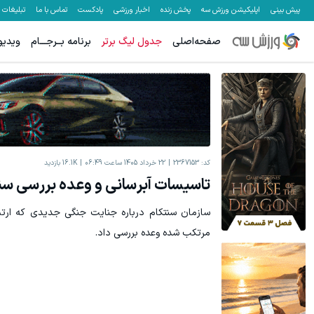
پیش بینی
اپلیکیشن ورزش سه
پخش زنده
اخبار ورزشی
پادکست
تماس با ما
تبلیغات
صفحه‌اصلی
جدول لیگ برتر
برنامه بــرجـــام
ویدیو
کد:
2367153
22 خرداد 1405 ساعت 06:49
16.1K
بازدید
تاسیسات آبرسانی و وعده بررسی سن
سازمان سنتکام درباره جنایت جنگی جدیدی که ارتش 
مرتکب شده وعده بررسی داد.