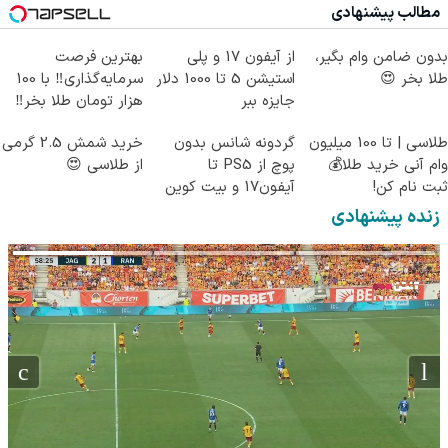
مطالب پیشنهادی
بدون ضامن وام بگیر،
از آیفون 17 و پلی
بهترین فرصت
طلا بخر 😍
استیشن 5 تا 1000 دلار
سرمایه‌گذاری‼️ با 100
جایزه ببر
هزار تومان طلا بخر‼️
طلاسی | تا 100 میلیون
گردونه شانس بدون
خرید شمش 2.5 گرمی
وام آنی خرید طلا💰
پوچ از PS5 تا
از طلاسی 😍
ثبت نام کن!
آیفون17 و بیت کوین
🔥
زنده پیشنهادی