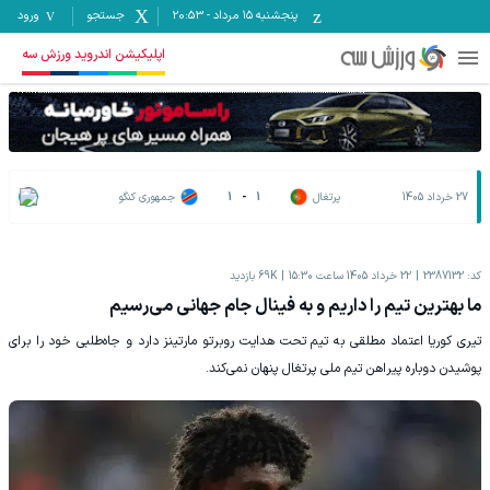
پنجشنبه ۱۵ مرداد
-
20:53
جستجو
ورود
اپلیکیشن اندروید ورزش سه
27 خرداد 1405
پرتغال
1
-
1
جمهوری کنگو
کد:
2387132
22 خرداد 1405 ساعت 15:30
69K
بازدید
ما بهترین تیم را داریم و به فینال جام جهانی می‌رسیم
تیری کوریا اعتماد مطلقی به تیم تحت هدایت روبرتو مارتینز دارد و جاه‌طلبی خود را برای
پوشیدن دوباره پیراهن تیم ملی پرتغال پنهان نمی‌کند.