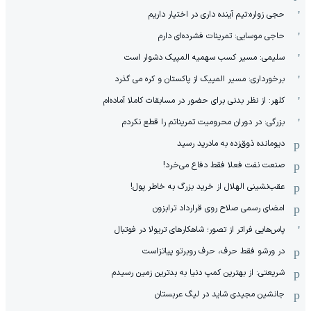
حجی زواره:تیم آینده داری در اختیار داریم
حاجی موسایی: تمرینات فشرده‌ای دارم
سلیمی: مسیر کسب سهمیه المپیک دشوار است
برخورداری: مسیر المپیک از پاکستان و کره می گذرد
کلهر: از نظر بدنی برای حضور در مسابقات کاملا آماده‌ام
بزرگی: در دوران محرومیت تمریناتم را قطع نکردم
دیومانده ذوق‌زده به مادرید رسید
صنعت نفت فعلا فقط دفاع می‌خرد!
عقب‌نشینی الهلال از خرید بزرگ به خاطر پول!
امضای رسمی صلاح روی قرارداد ترابزون
پاس‌هایی فراتر از تصور؛ شاهکارهای تریولا در فوتبال
در ورشو فقط حرف، حرف روبرتو پیاتزاست
شریعتی: از بهترین کمپ‌ دنیا به بدترین زمین‌ رسیدم
جانشین مجیدی شاید در لیگ عربستان