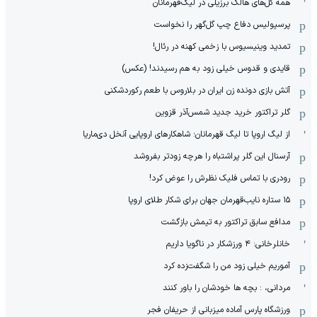
همه گل‌های هالک برزیلی در لیگ‌قهرمانان
پرسپولیس دفاع چپ گل‌گهر را نخواست
تمدید وینیسیوس با زخمی کهنه در رئال!
قایدی و قدوس خیلی زود به هم رسیدند! (عکس)
آتش بازی دونده زن ایران در بلاروس با طعم رکوردشکنی
گلر تراکتور خرید جدید شمس‌آذر قزوین
از لیگ اروپا تا لیگ قهرمانان؛ شاهکارهای اروپایی آنخل دی‌ماریا
آرسنال این گلر پراشتباه را هرچه زودتر بفروشد
رودری با تماس فلیک نظرش را عوض کرد!
١۵ ستاره نایب‌قهرمان جهان برای شکار طلای اروپا
مدافع سابق تراکتور به تیمش بازگشت
خانلرخانی: ۴ ورزشکار در ناگویا داریم
آموریم خیلی زود من را شگفت‌زده کرد
مردانی، : بچه ها خودشان را باور کنند
ورزشگاه پارس آماده میزبانی از حریفان فجر