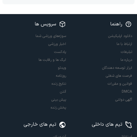
راهنما
سرویس ها
دانلود اپلیکیشن
سوژه‌های ورزشی شما
ارتباط با ما
اخبار ورزشی
تبلیغات
پادکست
درباره ما
لیگ ها و رقابت ها
ابزار توسعه دهندگان
ویدئو
فرصت های شغلی
روزنامه
قوانین و مقررات
نتایج زنده
DMCA
آنتن
آگهی دولتی
پیش بینی
پخش زنده
تیم های داخلی
تیم های خارجی
استقلال
آث میلان