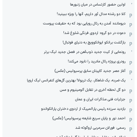
اولین حضور کارتساس در میان زنبورها
کلا دو‌ رشته مدال آور داریم، آنها را ویژه ببینید!
دیومانده: آمدن به رئال رویایی بود که به حقیقت پیوست
دعوت در دو گروه: اردوی فرنگی شلوغ شد!
بازگشت برانکو ایوانکوویچ به دنیای فوتبال!
رونمایی از کیت جدید ذوب‌آهن در فصل جدید لیگ برتر
رودری پروژه رئال مادرید را نابود می‌کند!
آغاز عصر جدید کاپیتان سابق پرسپولیس (عکس)
یک ضربه، یک شاهکار، یک تریولا! بهترین گل‌های کنفرانس لیگ اروپا
دو گل لحظه آخری در تقابل آلومینیوم و مس
جزئیات فنی مذاکرات ایران و عمان
بازدید سرزده رئیس پارالمپیک از اردوی دختران پاراتکواندو
احمد نور و پایان سریع شایعه پرسپولیس! (عکس)
رسمی: فورلان سرمربی اروگوئه شد