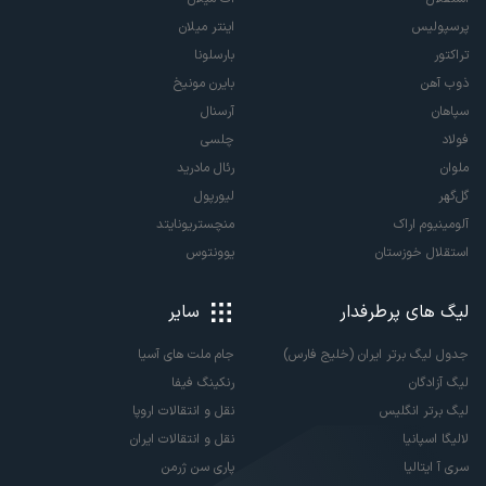
پرسپولیس
اینتر میلان
تراکتور
بارسلونا
ذوب آهن
بایرن مونیخ
سپاهان
آرسنال
فولاد
چلسی
ملوان
رئال مادرید
گل‌گهر
لیورپول
آلومینیوم اراک
منچستریونایتد
استقلال خوزستان
یوونتوس
لیگ های پرطرفدار
سایر
جدول لیگ برتر ایران (خلیج فارس)
جام ملت های آسیا
لیگ آزادگان
رنکینگ فیفا
لیگ برتر انگلیس
نقل و انتقالات اروپا
لالیگا اسپانیا
نقل و انتقالات ایران
سری آ ایتالیا
پاری سن ژرمن