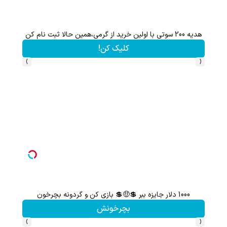
هدیه 200 سوتی با اولین خرید از گرمی،همین حالا ثبت نام کن
کلیک کن!
›
‹
1000 دلار جایزه ببر 💲🤑💲 بازی کن و گردونه بچرخون
گردونه شانس بدون 
بچرخونش
›
‹