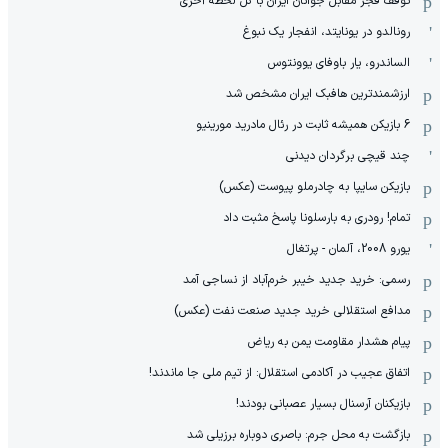
توقف فجر مقابل جوانان ایران با گل لحظه آخری
رونالدو در یونایتد، انفجار یک نبوغ
الساندرو، یار باوفای یوونتوس
ارزشمندترین هافبک ایران مشخص شد
6 بازیکن همیشه ثابت در رئال مادرید مورینیو
چند قیچی برگردان دیدنی
بازیکن سایپا به چادرملو پیوست (عکس)
تمام! رودری به بارسلونا پاسخ مثبت داد
یورو 2008، آلمان - پرتغال
رسمی: خرید جدید خیبر خرم‌آباد از نساجی آمد
مدافع استقلالی خرید جدید صنعت نفت (عکس)
پیام هشدار مقاومت یمن به ریاض
اتفاق عجیب در آکادمی استقلال: از تیم ملی جا ماندند!
بازیکنان آرسنال بسیار عصبانی بودند!
بازگشت به محل جرم: باصری دوباره برزیلی شد