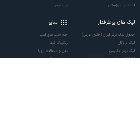
استقلال خوزستان
یوونتوس
لیگ های پرطرفدار
سایر
جدول لیگ برتر ایران (خلیج فارس)
جام ملت های آسیا
لیگ آزادگان
رنکینگ فیفا
لیگ برتر انگلیس
نقل و انتقالات اروپا
لالیگا اسپانیا
نقل و انتقالات ایران
سری آ ایتالیا
پاری سن ژرمن
لیگ قهرمانان اروپا
لیگ نخبگان آسیا
لیگ قهرمانان آسیا دو
لیگ برتر فوتسال