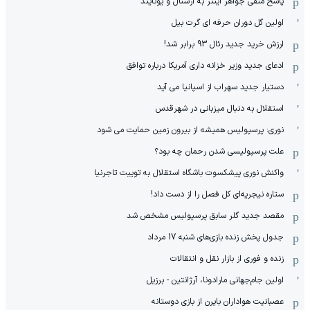
پاسخ منفی جواهر اینتر به آرسنال و یونایتد
اولین گل دوران حرفه ای گرت بیل
ارزش خرید جدید رئال 93 برابر شد!
ادعای جدید وزیر خزانه داری آمریکا درباره توافق
دستیار جدید سهراب از اسپانیا می آید
استقلال به دنبال میزبانی در شهرقدس
نوری: پرسپولیس همیشه از بیرون زمین حمایت می شود
علت پرسپولیسی شدن رحمان چه بود؟
واکنش نوری پیشکسوت باشگاه استقلال به توییت تاجرنیا
ستاره نیجریه‌ای کل فصل را از دست داد!
مقصد جدید گلر سابق پرسپولیس مشخص شد
جدول پخش زنده بازی‌های شنبه 17 مرداد
زنده و فوری از بازار نقل و انتقالات
اولین جام‌جهانی مارادونا، آرژانتین - برزیل
عصبانیت هواداران بایرن از بازی دوستانه