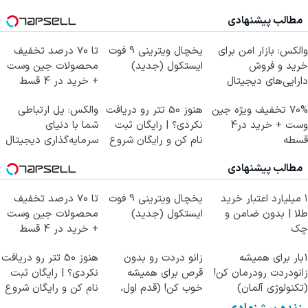
مطالب پیشنهادی
والکس: بازار امن برای
یخچال ویترینی 9 فوت
تا 70 درصد تخفیف
خرید و فروش
ایستکول (جدید)
محصولات جین وست
دارایی‌های دیجیتال
+ خرید در 4 قسط
70% تخفیف ویژه جین
هنوز 50 تتر رو دریافت
والکس: پل ارتباطی
وست + خرید در4
نکردی؟ | رایگان ثبت
شما با دنیای
قسطه
نام کن و رایگان شروع
سرمایه‌گذاری دیجیتال
کن!
مطالب پیشنهادی
۱ میلیارد اعتبار خرید
یخچال ویترینی 9 فوت
تا 70 درصد تخفیف
طلا | بدون ضامن و
ایستکول (جدید)
محصولات جین وست
چک
+ خرید در 4 قسط
1بار برای همیشه
زانو دردت رو بدون
هنوز 50 تتر رو دریافت
زانودردت رودرمان کن!
قرص برای همیشه
نکردی؟ | رایگان ثبت
(تکنولوژی آلمان)
خوب کن! (قدم اول،
نام کن و رایگان شروع
◂پرسشنامه▸
پرسش‌نامه)
کن!