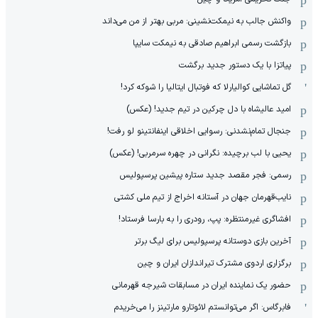
واکنش جالب به نیمکت‌نشینی: مربی بهتر از من می‌داند
بازگشت رسمی ابراهیم صادقی به نیمکت سایپا
پیاتزا با یک دستور جدید برگشت
گل تماشایی کوالیارلا که فوتبال ایتالیا را شوکه کرد!
امید عالیشاه با دل چرکین در تیم جدید! (عکس)
جنجال تمام‌نشدنی:‌ رسوایی اخلاقی اینفانتینو لو رفت!
یحیی با لب برچیده: نگرانی در چهره سرمربی! (عکس)
رسمی: فجر مقصد جدید ستاره پیشین پرسپولیس
نایب‌قهرمان جهان در آستانه اخراج از تیم ملی کشتی
افشاگری غیرمنتظره: پپ، رودری را به بارسا فرستاد!
آخرین بازی دوستانه پرسپولیس برای لیگ برتر
برگزاری اردوی مشترک تیراندازان ایران و چین
حضور یک نماینده ایران در مسابقات شیرجه قهرمانی
فابرگاس: اگر می‌توانستم لائوتارو مارتینز را می‌خریدم