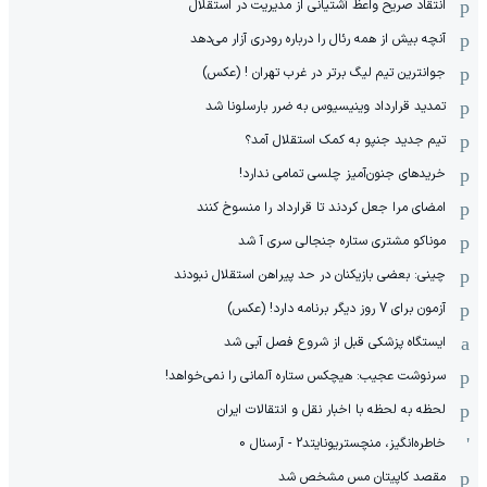
انتقاد صریح واعظ آشتیانی از مدیریت در استقلال
آنچه بیش از همه رئال را درباره رودری آزار می‌دهد
جوانترین تیم لیگ برتر در غرب تهران ! (عکس)
تمدید قرارداد وینیسیوس به ضرر بارسلونا شد
تیم جدید جنپو به کمک استقلال آمد؟
خریدهای جنون‌آمیز چلسی تمامی ندارد!
امضای مرا جعل کردند تا قرارداد را منسوخ کنند
موناکو مشتری ستاره جنجالی سری آ شد
چینی: بعضی بازیکنان در حد پیراهن استقلال نبودند
آزمون برای 7 روز دیگر برنامه دارد! (عکس)
ایستگاه پزشکی قبل از شروع فصل آبی شد
سرنوشت عجیب: هیچکس ستاره آلمانی را نمی‌خواهد!
لحظه به لحظه با اخبار نقل و انتقالات ایران
خاطره‌انگیز، منچستریونایتد2 - آرسنال 0
مقصد کاپیتان مس مشخص شد