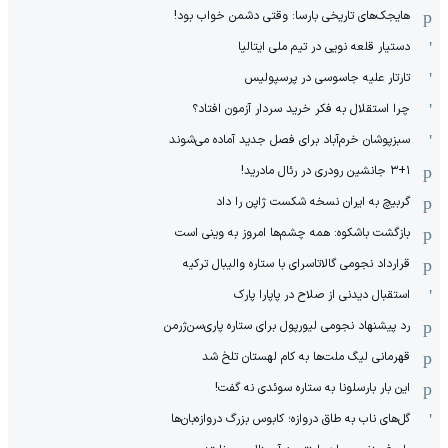
هایجک‌های تاریخی بارسا: وقتی دشمن خواب بود!
دستیار قلعه نویی در تیم ملی ایتالیا
تارتار علیه جاسوسی در پرسپولیس
چرا استقلال به فکر خرید سردار آزمون افتاد؟
سبزپوشان خرم‌آباد برای فصل جدید آماده می‌شوند
۳+۱ جانشین رودری در رئال مادرید!
گربیچ به ایران نسخه شکست ژاپن را داد
بازگشت باشکوه: همه چشم‌ها امروز به وینی است
قرارداد نجومی گالاتاسرای با ستاره والیبال ترکیه
استقبال دیدنی از صلاح در پاپارا پارک
رد پیشنهاد نجومی لیورپول برای ستاره پاری‌سن‌ژرمن
قهرمانی لیگ ملت‌ها به کام لهستان تلخ شد
این بار بارسلونا به ستاره سوئدی نه گفت!
گل‌های ناب به طاق دروازه؛ کابوس بزرگ دروازه‌بان‌ها