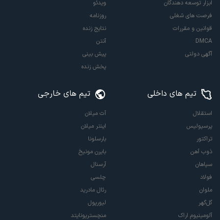
ابزار توسعه دهندگان
ویدئو
فرصت های شغلی
روزنامه
قوانین و مقررات
نتایج زنده
DMCA
آنتن
آگهی دولتی
پیش بینی
پخش زنده
تیم های داخلی
تیم های خارجی
استقلال
آث میلان
پرسپولیس
اینتر میلان
تراکتور
بارسلونا
ذوب آهن
بایرن مونیخ
سپاهان
آرسنال
فولاد
چلسی
ملوان
رئال مادرید
گل‌گهر
لیورپول
آلومینیوم اراک
منچستریونایتد