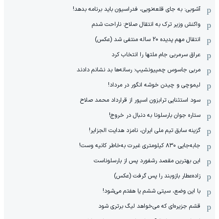
آشوبی: به جای قلعه‌نویی، فدراسیون باید برنامه بدهد!
واکنش وزیر ترک به انتقال صلاح: ناراحت شدم
انتقال مهم پدیده 20 ساله منتفی شد (عکس)
عراق سرمربی جام ملتها را انتخاب کرد
مربی جاسوس چمپیونشیپ: رسانه‌ها بد نشانم دادند
لیموچی و چیدن خوشه انگور در مرداد!
سود استثنایی ترابزون اسپور از قرارداد محمد صلاح
ستاره جوان بارسلونا به دنبال در خروج!
گزینه سابق تیم ملی ایران، نامزد هدایت الجزایر!
جابه‌جایی ۸۳۰ کیلومتری غیرت به‌خاطر کانیه وست!
این بهترین مقصد رشفورد پس از بارسلوناست
زاده‌عطار بازوبند را پس گرفت (عکس)
با این وضع، سیتی ششم یا هفتم می‌شود!
قشم جزیره‌ای که می‌خواهد لیگ برتری شود