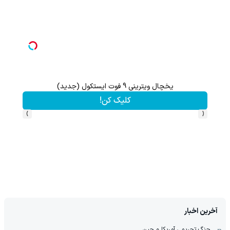
یخچال ویترینی 9 فوت ایستکول (جدید)
هنوز 50 تتر رو دریافت نکردی؟ | رایگان ثبت نام کن و رایگان شروع کن!
کلیک کن!
›
‹
آخرین اخبار
جنگ تحریمی آمریکا و چین