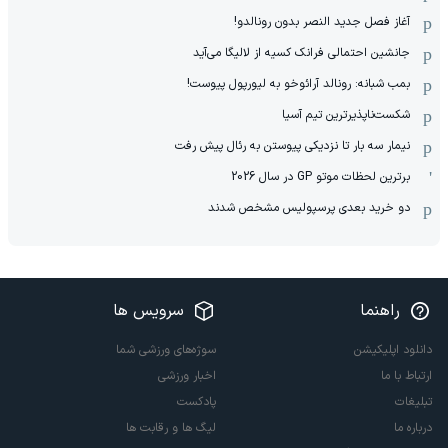
آغاز فصل جدید النصر بدون رونالدو!
جانشین احتمالی فرانک کسیه از لالیگا می‌آید
بمب شبانه: رونالد آرائوخو به لیورپول پیوست!
شکست‌ناپذیرترین تیم آسیا
نیمار سه بار تا نزدیکی پیوستن به رئال پیش رفت
برترین لحظات موتو GP در سال 2026
دو خرید بعدی پرسپولیس مشخص شدند
راهنما
سرویس ها
دانلود اپلیکیشن
سوژه‌های ورزشی شما
ارتباط با ما
اخبار ورزشی
تبلیغات
پادکست
درباره ما
لیگ ها و رقابت ها