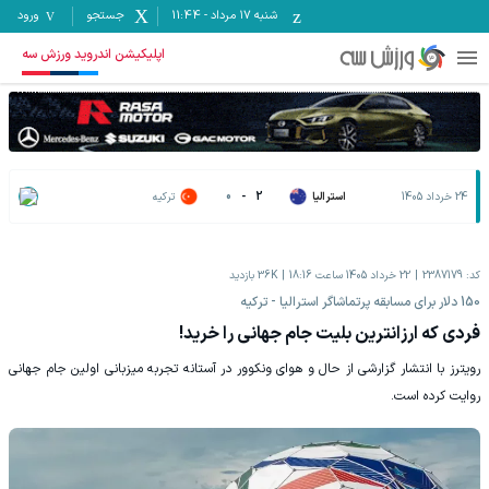
شنبه ۱۷ مرداد
-
11:44
جستجو
ورود
اپلیکیشن اندروید ورزش سه
24 خرداد 1405
استرالیا
2
-
0
ترکیه
کد:
2387179
22 خرداد 1405 ساعت 18:16
36K
بازدید
150 دلار برای مسابقه پرتماشاگر استرالیا - ترکیه
فردی که ارزانترین بلیت جام جهانی را خرید!
رویترز با انتشار گزارشی از حال و هوای ونکوور در آستانه تجربه میزبانی اولین جام جهانی
روایت کرده است.