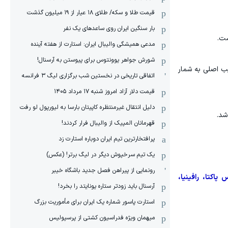
قیمت طلا و سکه/ طلای ۱۸ عیار از ۱۹ میلیون گذشت
بار سنگین ایران روی ساعدهای یک نفر
ست.
مدعی همیشگی والیبال ایران: استارت از هفته آینده
شورش جواهر یوونتوس برای پیوستن به آرسنال!
یب اصلی به شمار
اتفاقی تاریخی در نخستین شب برگزاری لیگ ۳ فرانسه
قیمت دلار آزاد امروز شنبه ۱۷ مرداد ۱۴۰۵
دلیل انتقال غیرمنتظره کاپیتان بارسا به لیورپول لو رفت
شد.
قهرمانان المپیک از والیبال فرار کردند!
پرافتخارترین تیم ایران دوباره استارت زد
یک تیم سرخپوش دیگر در لیگ برتر! (عکس)
رونمایی از پیراهن فصل جدید باشگاه خیبر
اکتا، رافینیا،
آرسنال باید زودتر ستاره یونایتد را بخرد!
استارت پاسور شماره یک ایران برای مأموریت بزرگ
میهمان ویژه فدراسیون کشتی از پرسپولیس