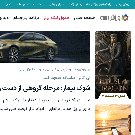
پیش بینی
اپلیکیشن ورزش سه
پخش زنده
اخبار ورزشی
پادکست
تماس با ما
تبلیغات
صفحه‌اصلی
جدول لیگ برتر
برنامه بــرجـــام
ویدیو
کد:
2387215
22 خرداد 1405 ساعت 21:12
43.6K
بازدید
ای کاش سلسائو صعود کند
شوک نیمار: مرحله گروهی از دست 
نیمار در آخرین تمرین پیش از دیدار با مراکش هم
بازی برزیل هم در هاله‌ای از ابهام قرار گرفت حتی شای