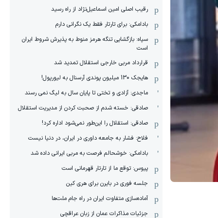
رقیب اصلی امین اسماعیل‌نژاد از راه رسید
بادامکی: برای تارتار فقط یک نگرانی دارم
سپاه: بازگشایی تنگه هرمز منوط به پذیرش شروط ایران
است
قرارداد مربی خارجی استقلال تمدید شد
هایجک 130 میلیون پوندی آرسنال به لیورپول!
ماجدی: آزادی و تختی تا پایان سال به لیگ نمی رسند
صادقی: خسته شدم از صحبت کردن از مدیریت استقلال
صادقی: استقلال را این‌طور نمی‌شود اداره کرد!
فلاح: فشار به جامعه داوری در ایران، در دنیا نیست
بادامکی: خوشحالم فرصت به مربی ایرانی داده شد
پیوس: توقع ما از تارتار قهرمانی است
جلسه فوری در بایرن برای هری کین
آماده‌سازی متفاوت ایران در راه جام ملت‌ها
جزئیات مذاکرات عمان از زبان عراقچی