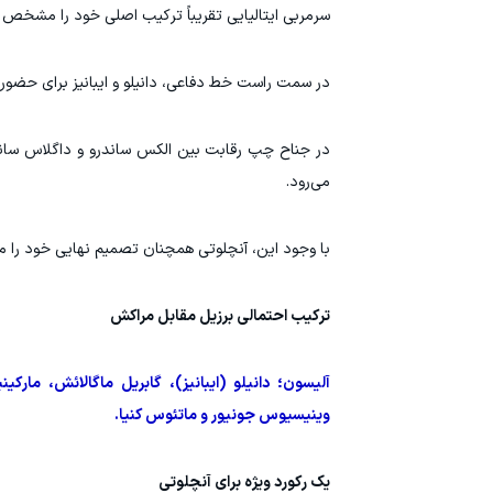
سرمربی ایتالیایی تقریباً ترکیب اصلی خود را مشخص ک
در سمت راست خط دفاعی، دانیلو و ایبانیز برای حضور 
در جناح چپ رقابت بین الکس ساندرو و داگلاس سانتو
می‌رود.
با وجود این، آنچلوتی همچنان تصمیم نهایی خود را م
ترکیب احتمالی برزیل مقابل مراکش
آلیسون؛ دانیلو (ایبانیز)، گابریل ماگالائش، مار
وینیسیوس جونیور و ماتئوس کنیا.
یک رکورد ویژه برای آنچلوتی