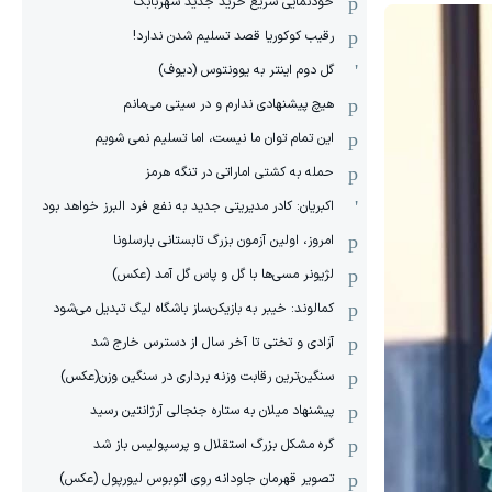
خودنمایی سریع خرید جدید شهربابک
رقیب کوکوریا قصد تسلیم شدن ندارد!
گل دوم اینتر به یوونتوس (دیوف)
هیچ پیشنهادی ندارم و در سیتی می‌مانم
این تمام توان ما نیست، اما تسلیم نمی شویم
حمله به کشتی اماراتی در تنگه هرمز
اکبریان: کادر مدیریتی جدید به نفع فرد البرز خواهد بود
امروز، اولین آزمون بزرگ تابستانی بارسلونا
لژیونر مسی‌ها با گل و پاس گل آمد (عکس)
کمالوند: خیبر به بازیکن‌ساز باشگاه لیگ تبدیل می‌شود
آزادی و تختی تا آخر سال از دسترس خارج شد
سنگین‌ترین رقابت وزنه برداری در سنگین وزن(عکس)
پیشنهاد میلان به ستاره جنجالی آرژانتین رسید
گره مشکل بزرگ استقلال و پرسپولیس باز شد
تصویر قهرمان جاودانه روی اتوبوس لیورپول (عکس)