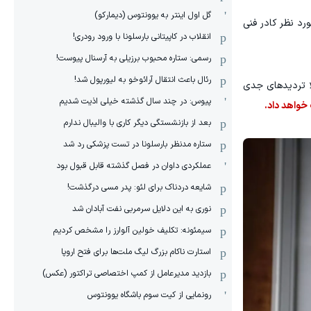
گل اول اینتر به یوونتوس (دیمارکو)
رد نظر کادر فنی
انقلاب در کاپیتانی بارسلونا با ورود رودری!
رسمی: ستاره محبوب برزیلی به آرسنال پیوست!
رئال باعث انتقال آرائوخو به لیورپول شد!
روزبه‌روز کمتر می‌شود و حالا تردیدهای جدی
پیوس: در چند سال گذشته خیلی اذیت شدیم
خواهد داد.
بعد از بازنشستگی دیگر کاری با والیبال ندارم
ستاره مدنظر بارسلونا در تست پزشکی رد شد
عملکردی داوان در فصل گذشته قابل قبول بود
شایعه دردناک برای لئو: پدر مسی درگذشت!
نوری به این دلایل سرمربی نفت آبادان شد
سیمئونه: تکلیف خولین آلوارز را مشخص کردیم
استارت ناکام بزرگ لیگ ملت‌ها برای فتح اروپا
بازدید مدیرعامل از کمپ اختصاصی تراکتور (عکس)
رونمایی از کیت سوم باشگاه یوونتوس