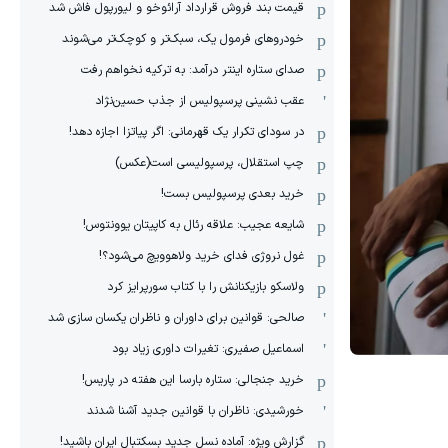
قیمت بند فروش قرارداد آرائوخو و لیورپول فاش شد
خودروهای فرمول یک، سبک‌تر و کوچک‌تر می‌شوند
صدای ستاره اینتر درآمد: به ترکیه نخواهم رفت
عقب نشینی پرسپولیس از جذب حسین‌نژاد
در سودای تکرار یک قهرمانی: اگر پیاتزا اجازه دهد!
چپ استقلال، پرسپولیسی است(عکس)
خرید بعدی پرسپولیس بست!
شایعه عجیب: علاقه رئال به کاپیتان یوونتوس!
غول نروژی فدای خرید ولاهوویچ می‌شود؟!
ولاسکو بازیکنانش را با کتاب سورپرایز کرد
صالحی: قوانین برای داوران و ناظران یکسان سازی شد
اسماعیل صفیری: تغیرات داوری زیاد بود
خرید جنجالی: ستاره بارسا این هفته در پاریس!
خورشیدی: ناظران با قوانین جدید آشنا شدند
گزارش ویژه‌: آماده نسل جدید بسکتبال ایران باشید!