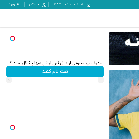
شنبه ۱۷ مرداد
-
16:43
جستجو
ورود
3 دلار 
میدونستی میتونی از بالا رفتن ارزش سهام گوگل سود کسب 
ثبت نام کنید
›
‹