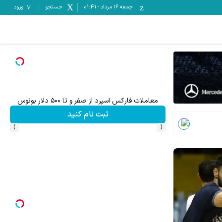
جمعه ۱۶ مرداد
-
01:41
جستجو
ورود
معاملات فارکس اسپرد از صفر و تا ۵۰۰ دلار بونوس
۵۰۰ دلار بونوس و اسپرد از صفر xauusd فقط در کپیتال اکستند
ثبت نام کنید
›
‹