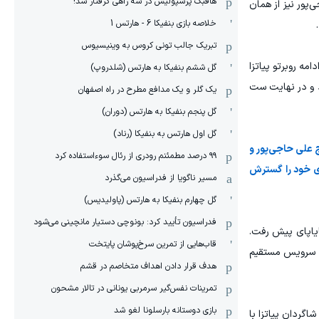
هافبک پرسپولیس در سه راهی گرفتار شد!
پور نیز از همان
خلاصه بازی بنفیکا 6 - هارتس 1
تبریک جالب تونی کروس به وینیسیوس
یم لوسیانو سانچز اختلاف را به یک امتیاز کاهش داد تا نتیجه ۱۰ بر ۹ شود. در ادامه روبرتو پیاتزا
گل ششم بنفیکا به هارتس (شلدروپ)
د و در نهایت ست
یک گلر و یک مدافع مطرح در راه اصفهان
گل پنجم بنفیکا به هارتس (دوران)
گل اول هارتس به بنفیکا (رناد)
ج علی حاجی‌پور و
۹۹ درصد مطمئنم رودری از رئال سوءاستفاده کرد
تری خود را گسترش
مسیر ناگویا از فدراسیون می‌گذرد
گل چهارم بنفیکا به هارتس (پاولیدیس)
فدراسیون تأیید کرد: بونوچی دستیار مانچینی می‌شود
پایاپای پیش رفت.
قاب‌هایی از تمرین سرخ‌پوشان پایتخت
مه، سرویس مستقیم
هدف قرار دادن اهداف متخاصم در قشم
‏تمرینات نفس‌گیر سرمربی یونانی در تالار مشحون
بازی دوستانه بارسلونا لغو شد
توانست خود را تا امتیاز ۲۳ بالا بکشد، در نهایت شاگردان پیاتزا با