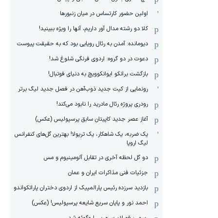
اولین حضور کارتساس در میان زنبورها
کلا دو‌ رشته مدال آور داریم، آنها را ویژه ببینید!
دیومانده: آمدن به رئال رویایی بود که به حقیقت پیوست
دعوت در دو گروه: اردوی فرنگی شلوغ شد!
بازگشت برانکو ایوانکوویچ به دنیای فوتبال!
رونمایی از کیت جدید ذوب‌آهن در فصل جدید لیگ برتر
رودری پروژه رئال مادرید را نابود می‌کند!
آغاز عصر جدید کاپیتان سابق پرسپولیس (عکس)
یک ضربه، یک شاهکار، یک تریولا! بهترین گل‌های کنفرانس
لیگ اروپا
دو گل لحظه آخری در تقابل آلومینیوم و مس
جزئیات فنی مذاکرات ایران و عمان
بازدید سرزده رئیس پارالمپیک از اردوی دختران پاراتکواندو
احمد نور و پایان سریع شایعه پرسپولیس! (عکس)