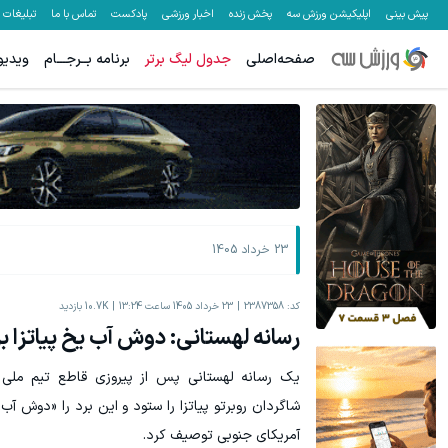
پیش بینی
اپلیکیشن ورزش سه
پخش زنده
اخبار ورزشی
پادکست
تماس با ما
تبلیغات
صفحه‌اصلی
جدول لیگ برتر
برنامه بــرجـــام
ویدیو
23 خرداد 1405
کد:
2387358
23 خرداد 1405 ساعت 13:24
10.7K
بازدید
رسانه لهستانی: دوش آب یخ پیاتزا بر 
یک رسانه لهستانی پس از پیروزی قاطع تیم ملی والی
شاگردان روبرتو پیاتزا را ستود و این برد را «دوش آب
آمریکای جنوبی توصیف کرد.