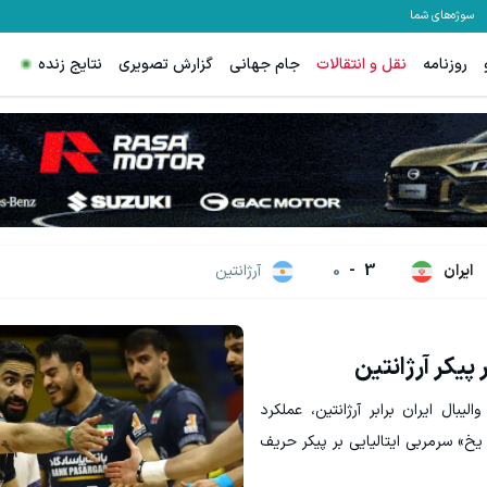
سوژه‌های شما
روزنامه
نقل و انتقالات
جام جهانی
گزارش تصویری
نتایج زنده
ایران
3
-
0
آرژانتین
پیکر آرژانتین
بال ایران برابر آرژانتین، عملکرد
 یخ» سرمربی ایتالیایی بر پیکر حریف