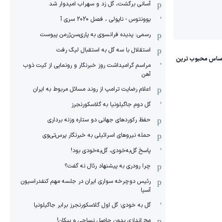
آسانی برگشت، گل زد و سهراب امیدوار شد
یوونتوس - ناپولی ، فصل 2020 سری آ
رسمی: پدیده فرانسوی به پاری‌سن‌ژرمن پیوست
استقلال با سه گل به استقبال لیگ رفت
مراسم گرامیداشت روز خبرنگار و رونمایی از کیت ذوب
آهن
اعلام رضایت ترامپ از روند مسائل مربوط به ایران
گل دوم جاگیلونیا به گلاسکورنجرز
حفظ رکوردهای جهانی دو ستاره وزنه برداری
حمله نیروهای اسرائیلی به خبرنگار پرس‌تی‌وی
پاسخ گل‌به‌خودی، گل‌به‌خودی بود!
چرا رودری به پیشنهاد رئال نه گفت؟
رئیس دوچرخه سواری ایران در جلسه مهم کنفدراسیون
آسیا
گل به خودی؛ گل اول گلاسکورنجرز برابر جاگیلونیا
مچ اندازی بدون حاصل نساجی و پیکان!