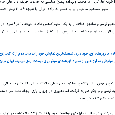
ا خوب آغاز کرد، اما محمد ولی‌زاده پاسخ مناسبی به حملات حریف داد. علی حاجی‌
ز مستقیم سرویس پوریا حسین‌خانزاده، ایران با نتیجه ۶ بر ۳ پیش افتاد.
با این حال، آرژانتین به بازی بازگشت و با سرویس مستق
رژی دوباره‌ای بخشید. ایران پس از آن کنترل بیشتری بر جریان بازی پیدا کر
یادی با روزهای اوج خود دارد، ضعیف‌ترین نمایش خود را در ست دوم ارائه کرد. زو
شرایطی که آرژانتین از کمبود گزینه‌های مؤثر روی نیمکت رنج می‌برد، ایران بر
ین راموس برای آرژانتین عملکرد قابل قبولی داشتند و بازی تا امتیازات میانی 
ورود لوسیانو دِ چکو صورت گرفت، اما تغییری در جریان بازی ایجاد نشد. در ادا
 افتاد.
ملی‌پوشان ایران نخستین تیمی بودند که به امتیاز ۲۴ رسیدند و در حالی که آرژانتین 