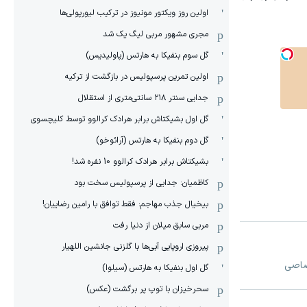
اولین روز ویکتور مونیوز در ترکیب لیورپولی‌ها
مجری مشهور مربی لیگ یک شد
گل سوم بنفیکا به هارتس (پاولیدیس)
اولین تمرین پرسپولیس در بازگشت از ترکیه
جدایی سنتر ۲۱۸ سانتی‌متری از استقلال
گل اول بشیکتاش برابر هرادک کرالوو توسط کلیچسوی
گل دوم بنفیکا به هارتس (آرائوخو)
بشیکتاش برابر هرادک کرالوو 10 نفره شد!
کاظمیان: جدایی از پرسپولیس سخت بود
بیخیال جذب مهاجم: فقط توافق با رامین رضاییان!
مربی سابق میلان از دنیا رفت
پیروزی اروپایی آبی‌ها با گلزنی جانشین اللهیار
تصاصی
گل اول بنفیکا به هارتس (سیلوا)
سحرخیزان با توپ پر برگشت (عکس)