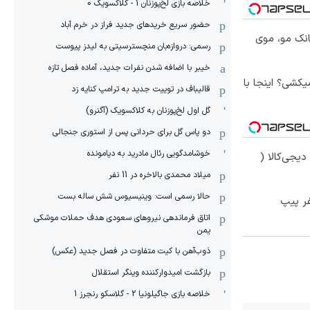
خلاصه بازی لخ‌پوزنان 1 - کلاکسویک 0
حضور سریع خریدهای جدید فراز در خرم آباد
انک مو، موی
رسمی: دروازه‌بان منچسترسیتی به لیدز پیوست
خیبر با اضافه شدن نفرات جدید، آماده فصل تازه
کشی؟ اینجا با
قالیباف در توییت جدید به ترامپ کنایه زد
گل اول لخ‌پوزنان به کلاکسویک (آگنرو)
دو پاس گل برای حردانی پس از استوری جنجالی
خوشامدگویی رئال مادرید به دیامونده
یجی‌کالا (
میلاد محمدی بالاخره در 11 نفر
حالا رسمی است: وینیسیوس شش ساله بست
اتاق فرماندهی نیروهای سعودی هدف حملات موشکی
یمن
ذوب‌آهن با کیت متفاوت در فصل جدید (عکس)
بازگشت امیدوارکننده وینگر استقلال
خلاصه بازی جاگیلونیا 2 - گلاسکو رنجرز 1