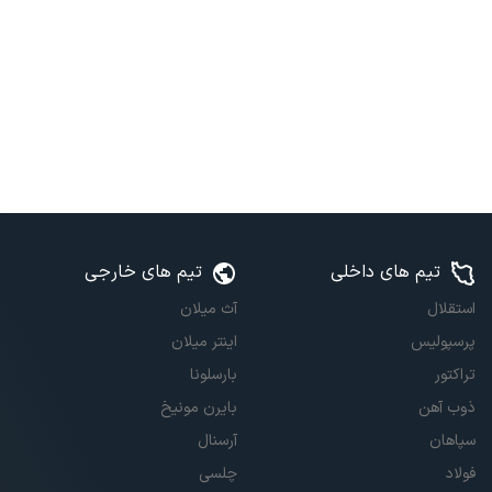
تیم های داخلی
تیم های خارجی
استقلال
آث میلان
پرسپولیس
اینتر میلان
تراکتور
بارسلونا
ذوب آهن
بایرن مونیخ
سپاهان
آرسنال
فولاد
چلسی