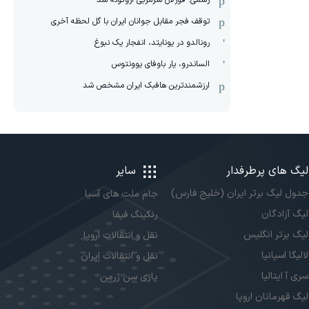
رسمی: فورلان سرمربی اروگوئه شد
توقف فجر مقابل جوانان ایران با گل لحظه آخری
رونالدو در یونایتد، انفجار یک نبوغ
الساندرو، یار باوفای یوونتوس
ارزشمندترین هافبک ایران مشخص شد
لیگ های پرطرفدار
سایر
جدول لیگ برتر ایران (خلیج فارس)
جام ملت های آسیا
لیگ آزادگان
رنکینگ فیفا
لیگ برتر انگلیس
نقل و انتقالات اروپا
لالیگا اسپانیا
نقل و انتقالات ایران
سری آ ایتالیا
پاری سن ژرمن
لیگ قهرمانان اروپا