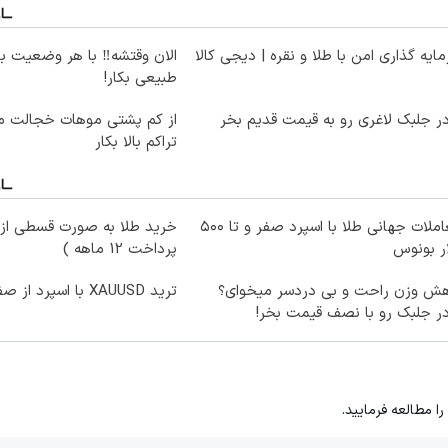
ایه گذاری امن با طلا و نقره | دیجی کالا
الان وقتشه‼️ با هر وضعیت ب
طبیعی بکار!
ر جلبک لاغری رو به قیمت قدیم بخر
از کم پشتی موهات خجالت می
تراکم بالا بکار
معاملات جهانی طلا با اسپرد صفر و تا ۵۰۰
خرید طلا به صورت قسطی از د
ر بونوس
پرداخت 12 ماهه )
هش وزن راحت و بی دردسر میخوای؟
ترید XAUUSD با اسپرد از صفر پیپ
ر جلبک رو با نصف قیمت بخر!
را مطالعه فرمایید.