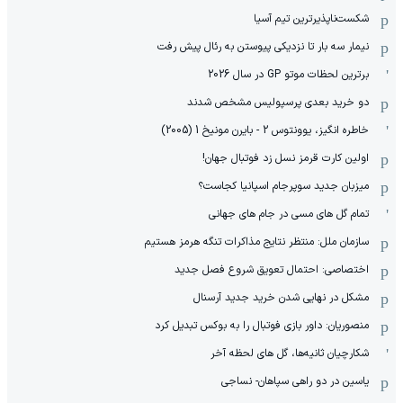
شکست‌ناپذیرترین تیم آسیا
نیمار سه بار تا نزدیکی پیوستن به رئال پیش رفت
برترین لحظات موتو GP در سال 2026
دو خرید بعدی پرسپولیس مشخص شدند
خاطره انگیز، یوونتوس 2 - بایرن مونیخ 1 (2005)
اولین کارت قرمز نسل زد فوتبال جهان!
میزبان جدید سوپرجام اسپانیا کجاست؟
تمام گل های مسی در جام های جهانی
سازمان ملل: منتظر نتایج مذاکرات تنگه هرمز هستیم
اختصاصی: احتمال تعویق شروع فصل جدید
مشکل در نهایی شدن خرید جدید آرسنال
منصوریان: داور بازی فوتبال را به بوکس تبدیل کرد
شکارچیان ثانیه‌ها، گل های لحظه آخر
یاسین در دو راهی سپاهان- نساجی