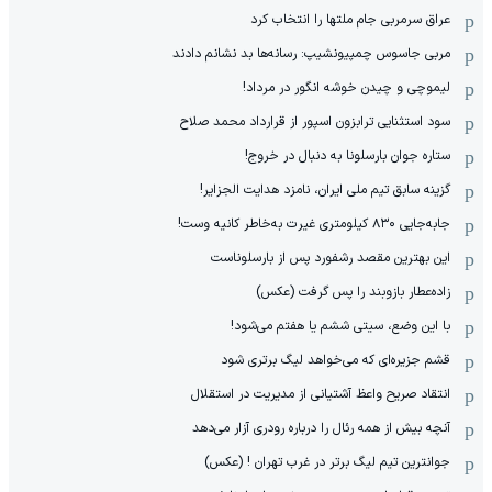
عراق سرمربی جام ملتها را انتخاب کرد
مربی جاسوس چمپیونشیپ: رسانه‌ها بد نشانم دادند
لیموچی و چیدن خوشه انگور در مرداد!
سود استثنایی ترابزون اسپور از قرارداد محمد صلاح
ستاره جوان بارسلونا به دنبال در خروج!
گزینه سابق تیم ملی ایران، نامزد هدایت الجزایر!
جابه‌جایی ۸۳۰ کیلومتری غیرت به‌خاطر کانیه وست!
این بهترین مقصد رشفورد پس از بارسلوناست
زاده‌عطار بازوبند را پس گرفت (عکس)
با این وضع، سیتی ششم یا هفتم می‌شود!
قشم جزیره‌ای که می‌خواهد لیگ برتری شود
انتقاد صریح واعظ آشتیانی از مدیریت در استقلال
آنچه بیش از همه رئال را درباره رودری آزار می‌دهد
جوانترین تیم لیگ برتر در غرب تهران ! (عکس)