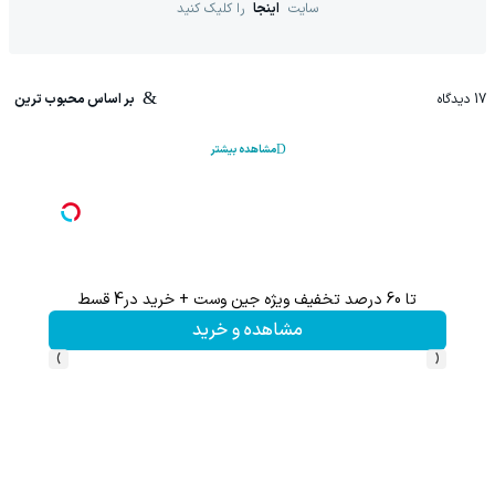
سایت
اینجا
را کلیک کنید
17
دیدگاه
بر اساس محبوب ترین
مشاهده بیشتر
تا 60 درصد تخفیف ویژه جین وست + خرید در4 قسط
تا %60 تخفیف محصولات جین وست + خرید در 4 
مشاهده و خرید
›
‹