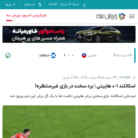
شنبه ۱۷ مرداد
-
08:57
جستجو
ورود
اپلیکیشن اندروید ورزش سه
24 خرداد 1405
هائیتی
0
-
1
اسکاتلند
کد:
2387591
24 خرداد 1405 ساعت 06:40
11.9K
بازدید
اسکاتلند ۱-۰ هاییتی | برد سخت در بازی غیرمنتظره!
تیم ملی اسکاتلند بازی سختی برابر هاییتی داشت اما با یک گل برابر این تیم پیروز شد.