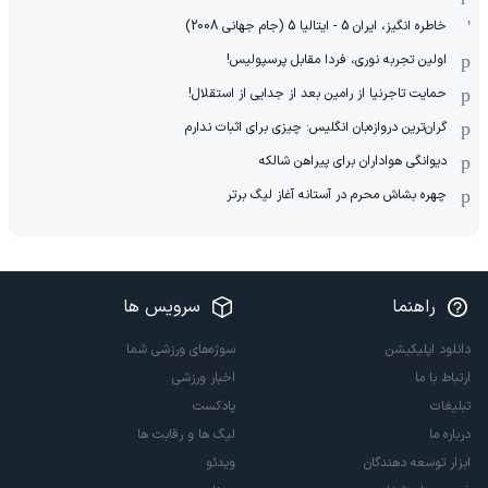
خاطره انگیز، ایران 5 - ایتالیا 5 (جام جهانی 2008)
اولین تجربه نوری، فردا مقابل پرسپولیس!
حمایت تاجرنیا از رامین بعد از جدایی از استقلال!
گران‌ترین دروازه‌بان انگلیس: چیزی برای اثبات ندارم
دیوانگی هواداران برای پیراهن شالکه
چهره بشاش محرم در آستانه آغاز لیگ برتر
راهنما
سرویس ها
دانلود اپلیکیشن
سوژه‌های ورزشی شما
ارتباط با ما
اخبار ورزشی
تبلیغات
پادکست
درباره ما
لیگ ها و رقابت ها
ابزار توسعه دهندگان
ویدئو