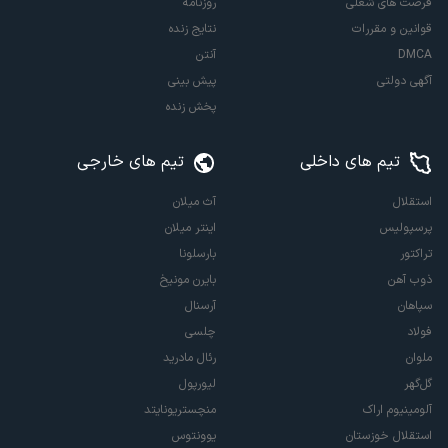
فرصت های شغلی
روزنامه
قوانین و مقررات
نتایج زنده
DMCA
آنتن
آگهی دولتی
پیش بینی
پخش زنده
تیم های داخلی
تیم های خارجی
استقلال
آث میلان
پرسپولیس
اینتر میلان
تراکتور
بارسلونا
ذوب آهن
بایرن مونیخ
سپاهان
آرسنال
فولاد
چلسی
ملوان
رئال مادرید
گل‌گهر
لیورپول
آلومینیوم اراک
منچستریونایتد
استقلال خوزستان
یوونتوس