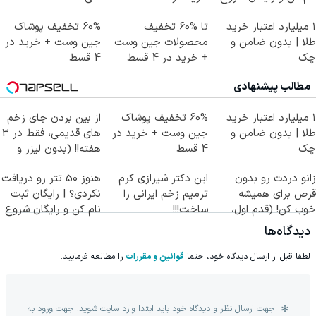
کن!
۱ میلیارد اعتبار خرید
تا %60 تخفیف
60% تخفیف پوشاک
طلا | بدون ضامن و
محصولات جین وست
جین وست + خرید در
چک
+ خرید در 4 قسط
4 قسط
مطالب پیشنهادی
۱ میلیارد اعتبار خرید
60% تخفیف پوشاک
از بین بردن جای زخم
طلا | بدون ضامن و
جین وست + خرید در
های قدیمی، فقط در 3
چک
4 قسط
هفته!! (بدون لیزر و
جراحی)
زانو دردت رو بدون
این دکتر شیرازی کرم
هنوز 50 تتر رو دریافت
قرص برای همیشه
ترمیم زخم ایرانی را
نکردی؟ | رایگان ثبت
خوب کن! (قدم اول،
ساخت!!!
نام کن و رایگان شروع
پرسش‌نامه)
کن!
دیدگاه‌ها
لطفا قبل از ارسال دیدگاه خود، حتما
قوانین و مقررات
را مطالعه فرمایید.
جهت ارسال نظر و دیدگاه خود باید ابتدا وارد سایت شوید. جهت ورود به