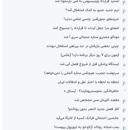
تمدید قرارداد وینیسیوس به ضرر بارسلونا شد
تیم جدید جنپو به کمک استقلال آمد؟
خریدهای جنون‌آمیز چلسی تمامی ندارد!
امضای مرا جعل کردند تا قرارداد را منسوخ کنند
موناکو مشتری ستاره جنجالی سری آ شد
چینی: بعضی بازیکنان در حد پیراهن استقلال نبودند
آزمون برای 7 روز دیگر برنامه دارد! (عکس)
ایستگاه پزشکی قبل از شروع فصل آبی شد
سرنوشت عجیب: هیچکس ستاره آلمانی را نمی‌خواهد!
لحظه به لحظه با اخبار نقل و انتقالات ایران
خاطره‌انگیز، منچستریونایتد2 - آرسنال 0
مقصد کاپیتان مس مشخص شد
آغاز فصل جدید النصر بدون رونالدو!
جانشین احتمالی فرانک کسیه از لالیگا می‌آید
بمب شبانه: رونالد آرائوخو به لیورپول پیوست!