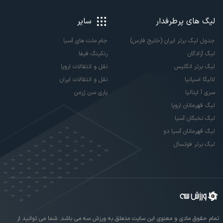
لیگ های پرطرفدار
سایر
جدول لیگ برتر ایران (خلیج فارس)
جام ملت های آسیا
لیگ آزادگان
رنکینگ فیفا
لیگ برتر انگلیس
نقل و انتقالات اروپا
لالیگا اسپانیا
نقل و انتقالات ایران
سری آ ایتالیا
پاری سن ژرمن
لیگ قهرمانان اروپا
لیگ نخبگان آسیا
لیگ قهرمانان آسیا دو
لیگ برتر فوتسال
تمام حقوق مادی و معنوی این سایت متعلق به ورزش سه می باشد. شما می توانید از