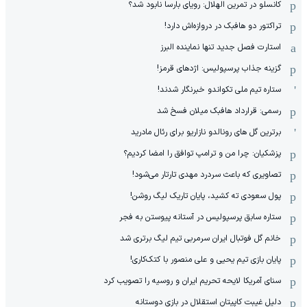
کانسلو در تمرین الهلال: رویای بارسا نابود شد؟
تراکتور دو هافبک در دروازه‌اش دارد!
استارت فصل جدید تنها نماینده البرز
گزینه جذاب پرسپولیس: اژدهای قرمز!
ستاره تیم ملی تکواندو خبرنگار شدند!
رسمی: قرارداد هافبک میلان فسخ شد
برترین گل های رونالدو نازاریو برای رئال مادرید
پزشکیان: چرا من و ترامپ توافق را امضا کردیم؟
تصاویری که باعث سردرد مهدی تارتار می‌شود!
پول سعودی ته کشید، پایان تاریک لیگ روشن!
ستاره سابق پرسپولیس در آستانه پیوستن به فجر
خانم گل فوتبال ایران سرمربی تیم لیگ برتری شد
پایان بازی تیم یحیی و علی منصور با کتک‌کاری!
سنای آمریکا لایحه تحریم ایران و روسیه را تصویب کرد
دلیل غیبت کاپیتان استقلال در بازی دوستانه