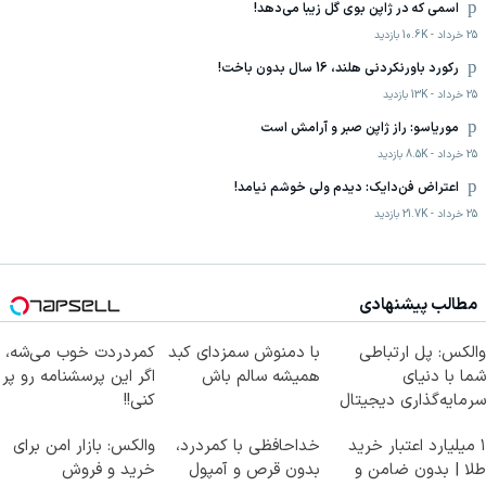
اسمی که در ژاپن بوی گل زیبا می‌دهد!
25 خرداد
-
10.6K
بازدید
رکورد باورنکردنی هلند، 16 سال بدون باخت!
25 خرداد
-
13K
بازدید
موریاسو: راز ژاپن صبر و آرامش است
25 خرداد
-
8.5K
بازدید
اعتراض فن‌دایک: دیدم ولی خوشم نیامد!
25 خرداد
-
21.7K
بازدید
مطالب پیشنهادی
والکس: پل ارتباطی
با دمنوش سمزدای کبد
کمردردت خوب می‌شه،
شما با دنیای
همیشه سالم باش
اگر این پرسشنامه رو پر
سرمایه‌گذاری دیجیتال
کنی!!
۱ میلیارد اعتبار خرید
خداحافظی با کمردرد،
والکس: بازار امن برای
طلا | بدون ضامن و
بدون قرص و آمپول
خرید و فروش