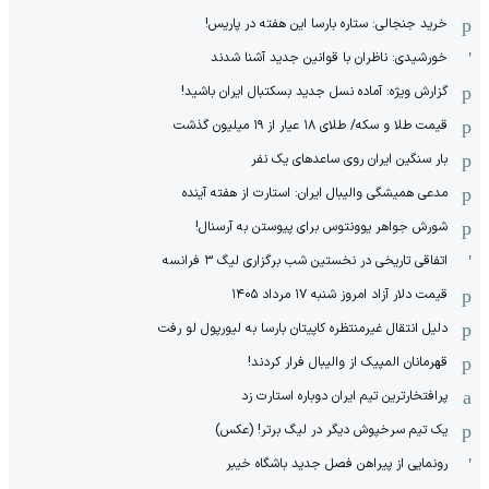
خرید جنجالی: ستاره بارسا این هفته در پاریس!
خورشیدی: ناظران با قوانین جدید آشنا شدند
گزارش ویژه‌: آماده نسل جدید بسکتبال ایران باشید!
قیمت طلا و سکه/ طلای ۱۸ عیار از ۱۹ میلیون گذشت
بار سنگین ایران روی ساعدهای یک نفر
مدعی همیشگی والیبال ایران: استارت از هفته آینده
شورش جواهر یوونتوس برای پیوستن به آرسنال!
اتفاقی تاریخی در نخستین شب برگزاری لیگ ۳ فرانسه
قیمت دلار آزاد امروز شنبه ۱۷ مرداد ۱۴۰۵
دلیل انتقال غیرمنتظره کاپیتان بارسا به لیورپول لو رفت
قهرمانان المپیک از والیبال فرار کردند!
پرافتخارترین تیم ایران دوباره استارت زد
یک تیم سرخپوش دیگر در لیگ برتر! (عکس)
رونمایی از پیراهن فصل جدید باشگاه خیبر