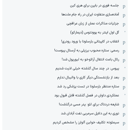
جلسه فوری در بایرن برای هری کین
آماده‌سازی متفاوت ایران در راه جام ملت‌ها
جزئیات مذاکرات عمان از زبان عراقچی
گل اول اینتر به یوونتوس (دیمارکو)
انقلاب در کاپیتانی بارسلونا با ورود رودری!
رسمی: ستاره محبوب برزیلی به آرسنال پیوست!
رئال باعث انتقال آرائوخو به لیورپول شد!
پیوس: در چند سال گذشته خیلی اذیت شدیم
بعد از بازنشستگی دیگر کاری با والیبال ندارم
ستاره مدنظر بارسلونا در تست پزشکی رد شد
عملکردی داوان در فصل گذشته قابل قبول بود
شایعه دردناک برای لئو: پدر مسی درگذشت!
نوری به این دلایل سرمربی نفت آبادان شد
سیمئونه: تکلیف خولین آلوارز را مشخص کردیم