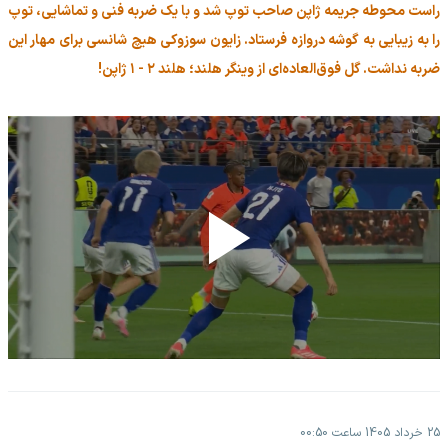
راست محوطه جریمه ژاپن صاحب توپ شد و با یک ضربه فنی و تماشایی، توپ
را به زیبایی به گوشه دروازه فرستاد. زایون سوزوکی هیچ شانسی برای مهار این
ضربه نداشت. گل فوق‌العاده‌ای از وینگر هلند؛ هلند ۲ - ۱ ژاپن!
25 خرداد 1405 ساعت 00:50