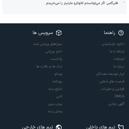
فابرگاس: اگر می‌توانستم لائوتارو مارتینز را می‌خریدم
راهنما
سرویس ها
دانلود اپلیکیشن
سوژه‌های ورزشی شما
ارتباط با ما
اخبار ورزشی
تبلیغات
پادکست
درباره ما
لیگ ها و رقابت ها
ابزار توسعه دهندگان
ویدئو
فرصت های شغلی
روزنامه
قوانین و مقررات
نتایج زنده
DMCA
آنتن
آگهی دولتی
پیش بینی
پخش زنده
تیم های داخلی
تیم های خارجی