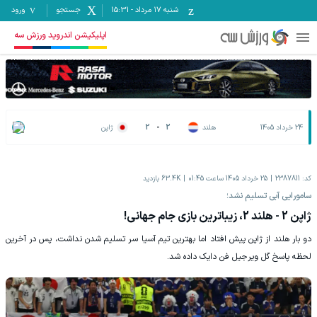
شنبه ۱۷ مرداد
-
15:31
جستجو
ورود
اپلیکیشن اندروید ورزش سه
24 خرداد 1405
هلند
2
-
2
ژاپن
کد:
2387811
25 خرداد 1405 ساعت 01:45
63.4K
بازدید
سامورایی آبی تسلیم نشد؛
ژاپن 2 - هلند 2، زیباترین بازی جام جهانی!
دو بار هلند از ژاپن پیش افتاد اما بهترین تیم آسیا سر تسلیم شدن نداشت، پس در آخرین
لحظه پاسخ گل ویرجیل فن دایک داده شد.