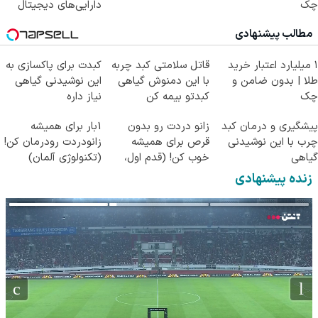
چک
دارایی‌های دیجیتال
مطالب پیشنهادی
۱ میلیارد اعتبار خرید
قاتل سلامتی کبد چربه
کبدت برای پاکسازی به
طلا | بدون ضامن و
با این دمنوش گیاهی
این نوشیدنی گیاهی
چک
کبدتو بیمه کن
نیاز داره
پیشگیری و درمان کبد
زانو دردت رو بدون
1بار برای همیشه
چرب با این نوشیدنی
قرص برای همیشه
زانودردت رودرمان کن!
گیاهی
خوب کن! (قدم اول،
(تکنولوژی آلمان)
پرسش‌نامه)
◂پرسشنامه▸
زنده پیشنهادی