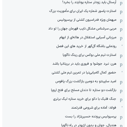
آرسنال باید زودتر ستاره یونایتد را بخرد!
استارت پاسور شماره یک ایران برای مأموریت بزرگ
میهمان ویژه فدراسیون کشتی از پرسپولیس
مربی سرشناس مشکل نایب قهرمان جهان را لو داد
میزبانی آسیایی استقلال در هاله‌ای از ابهام
رونمایی باشگاه گل‌گهر از خرید های این فصل
استارت تیم ملی بوکس برای رینگ ناگویا
هرن: نبرد جوشوا و فیوری باید در بریتانیا باشد
حضور کمال کامیابی‌نیا در تمرین تیم ملی کشتی
امید ساپینتو به دومین بازگشت بزرگ پافوس
بازگشت دو ستاره: تا دندان مسلح برای فتح اروپا
جنگ فلیک با دکو برای خرید ستاره لیگ برتری
فولاد؛ آماده برای شروعی قدرتمند
پرسپولیس پرونده حسین‌نژاد را بست
هندبال، جوان و بدون لژیونر در راه ناگویا