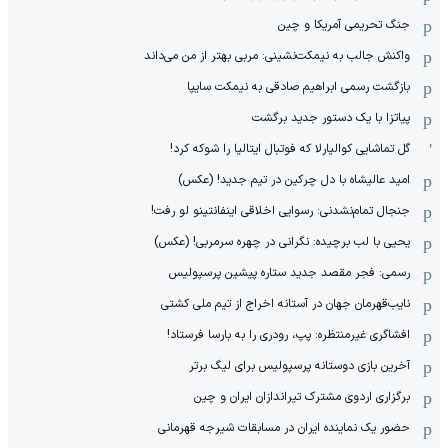
جنگ تحریمی آمریکا و چین
واکنش جالب به نیمکت‌نشینی: مربی بهتر از من می‌داند
بازگشت رسمی ابراهیم صادقی به نیمکت سایپا
پیاتزا با یک دستور جدید برگشت
گل تماشایی کوالیارلا که فوتبال ایتالیا را شوکه کرد!
امید عالیشاه با دل چرکین در تیم جدید! (عکس)
جنجال تمام‌نشدنی:‌ رسوایی اخلاقی اینفانتینو لو رفت!
یحیی با لب برچیده: نگرانی در چهره سرمربی! (عکس)
رسمی: فجر مقصد جدید ستاره پیشین پرسپولیس
نایب‌قهرمان جهان در آستانه اخراج از تیم ملی کشتی
افشاگری غیرمنتظره: پپ، رودری را به بارسا فرستاد!
آخرین بازی دوستانه پرسپولیس برای لیگ برتر
برگزاری اردوی مشترک تیراندازان ایران و چین
حضور یک نماینده ایران در مسابقات شیرجه قهرمانی