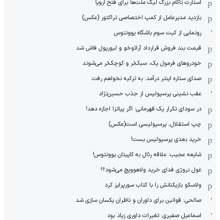
استارت ناکام بزرگ لیگ ملت‌ها برای فتح اروپا
بازدید مدیرعامل از کمپ اختصاصی تراکتور (عکس)
رونمایی از کیت سوم باشگاه یوونتوس
قیمت بند فروش قرارداد آرائوخو و لیورپول فاش شد
خودروهای فرمول یک، سبک‌تر و کوچک‌تر می‌شوند
صدای ستاره اینتر درآمد: به ترکیه نخواهم رفت
عقب نشینی پرسپولیس از جذب حسین‌نژاد
در سودای تکرار یک قهرمانی: اگر پیاتزا اجازه دهد!
چپ استقلال، پرسپولیسی است(عکس)
خرید بعدی پرسپولیس بست!
شایعه عجیب: علاقه رئال به کاپیتان یوونتوس!
غول نروژی فدای خرید ولاهوویچ می‌شود؟!
ولاسکو بازیکنانش را با کتاب سورپرایز کرد
صالحی: قوانین برای داوران و ناظران یکسان سازی شد
اسماعیل صفیری: تغیرات داوری زیاد بود