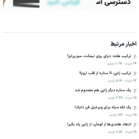
اخبار مرتبط
ترکیب هلند: دپای روی نیمکت، سورپرایز!
24 خرداد
-
10.2K
بازدید
ترکیب ژاپن: 11 ستاره از قلب اروپا!
24 خرداد
-
15.1K
بازدید
یک ستاره دیگر ژاپن هم مصدوم شد
25 خرداد
-
6.4K
بازدید
یک لکه سیاه برای ویرجیل فن دایک!
25 خرداد
-
17K
بازدید
انتقاد هلندی‌ها از کومان: از ژاپن یاد بگیر!
25 خرداد
-
11.5K
بازدید