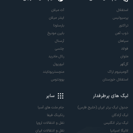
استقلال
آث میلان
پرسپولیس
اینتر میلان
تراکتور
بارسلونا
ذوب آهن
بایرن مونیخ
سپاهان
آرسنال
فولاد
چلسی
ملوان
رئال مادرید
گل‌گهر
لیورپول
آلومینیوم اراک
منچستریونایتد
استقلال خوزستان
یوونتوس
لیگ های پرطرفدار
سایر
جدول لیگ برتر ایران (خلیج فارس)
جام ملت های آسیا
لیگ آزادگان
رنکینگ فیفا
لیگ برتر انگلیس
نقل و انتقالات اروپا
لالیگا اسپانیا
نقل و انتقالات ایران