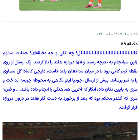
25 خرداد 1405 ساعت 01:22
دقیقه 89:
گلللللللللللللللللللللللللللللللللللل! چه گلی و چه دقیقه‌ای! حملات مداوم
ژاپن سرانجام به نتیجه رسید و آنها دروازه هلند را باز کردند. یک ارسال از روی
نقطه کرنر کافی بود تا در میان مدافعان بلند قامت، دایچی کامادا گل مساوی
را به ثمر برساند. پیش از ارسال، جونیا ایتو نگاهی به محوطه جریمه انداخت و
سری به پایین تکان داد، انگار که آخرین هماهنگی را انجام داده باشد.... و ضربه
سری که آنقدر محکم بود که بعد از برخورد به دست گلر هلند در درون دروازه
قرار گرفت.