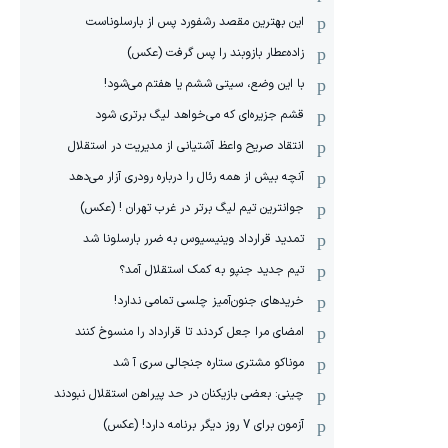
این بهترین مقصد رشفورد پس از بارسلوناست
زاده‌عطار بازوبند را پس گرفت (عکس)
با این وضع، سیتی ششم یا هفتم می‌شود!
قشم جزیره‌ای که می‌خواهد لیگ برتری شود
انتقاد صریح واعظ آشتیانی از مدیریت در استقلال
آنچه بیش از همه رئال را درباره رودری آزار می‌دهد
جوانترین تیم لیگ برتر در غرب تهران ! (عکس)
تمدید قرارداد وینیسیوس به ضرر بارسلونا شد
تیم جدید جنپو به کمک استقلال آمد؟
خریدهای جنون‌آمیز چلسی تمامی ندارد!
امضای مرا جعل کردند تا قرارداد را منسوخ کنند
موناکو مشتری ستاره جنجالی سری آ شد
چینی: بعضی بازیکنان در حد پیراهن استقلال نبودند
آزمون برای 7 روز دیگر برنامه دارد! (عکس)