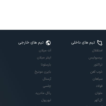
تیم های داخلی
تیم های خارجی
استقلال
آث میلان
پرسپولیس
اینتر میلان
تراکتور
بارسلونا
ذوب آهن
بایرن مونیخ
سپاهان
آرسنال
فولاد
چلسی
ملوان
رئال مادرید
گل‌گهر
لیورپول