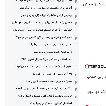
افشاگری غیرمنتظره: پپ، رودری را به بارسا فرستاد!
یکی ژنو، برگزار
آخرین بازی دوستانه پرسپولیس برای لیگ برتر
برگزاری اردوی مشترک تیراندازان ایران و چین
حضور یک نماینده ایران در مسابقات شیرجه قهرمانی
فابرگاس: اگر می‌توانستم لائوتارو مارتینز را می‌خریدم
هایجک‌های تاریخی بارسا: وقتی دشمن خواب بود!
دستیار قلعه نویی در تیم ملی ایتالیا
تارتار علیه جاسوسی در پرسپولیس
چرا استقلال به فکر خرید سردار آزمون افتاد؟
سبزپوشان خرم‌آباد برای فصل جدید آماده می‌شوند
۳+۱ جانشین رودری در رئال مادرید!
ارایی جهانی
گربیچ به ایران نسخه شکست ژاپن را داد
بازگشت باشکوه: همه چشم‌ها امروز به وینی است
انک مو، موی
قرارداد نجومی گالاتاسرای با ستاره والیبال ترکیه
استقبال دیدنی از صلاح در پاپارا پارک