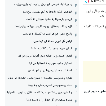
رد پیشنهاد نجومی لیورپول برای ستاره پاری‌سن‌ژرمن
 به چاقی این
قهرمانی لیگ ملت‌ها به کام لهستان تلخ شد
چیشد
این بار بارسلونا به ستاره سوئدی نه گفت!
تویوتا - کلیک
گل‌های ناب به طاق دروازه؛ کابوس بزرگ دروازه‌بان‌ها
پاسخ منفی جواهر اینتر به آرسنال و یونایتد
اولین گل دوران حرفه ای گرت بیل
ارزش خرید جدید رئال 93 برابر شد!
ادعای جدید وزیر خزانه داری آمریکا درباره توافق
دستیار جدید سهراب از اسپانیا می آید
استقلال به دنبال میزبانی در شهرقدس
نوری: پرسپولیس همیشه از بیرون زمین حمایت می شود
علت پرسپولیسی شدن رحمان چه بود؟
واکنش نوری پیشکسوت باشگاه استقلال به توییت تاجرنیا
ستاره نیجریه‌ای کل فصل را از دست داد!