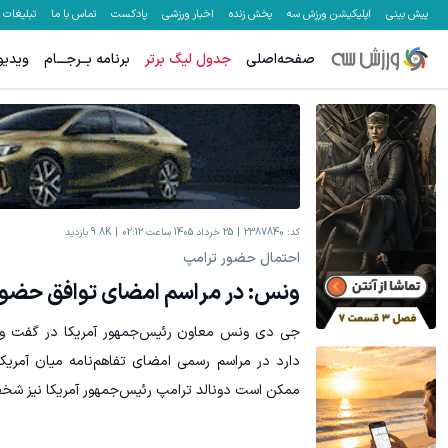
پیش بینی
اپلیکیشن ورزش سه
پخش زنده
اخبار ورزشی
پادکست
تماس با ما
تبلیغات
صفحه‌اصلی
جدول لیگ برتر
برنامه بــرجـــام
ویدیو
کد:
2387840
25 خرداد 1405 ساعت 02:12
9.8K
بازدید
احتمال حضور ترامپ
ونس: در مراسم امضای توافق حضو
جی دی ونس معاون رئیس‌جمهور آمریکا در گفت وگو
دارد در مراسم رسمی امضای تفاهم‌نامه میان آمریکا
ممکن است دونالد ترامپ رئیس‌جمهور آمریکا نیز شخص