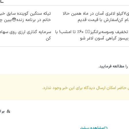
برای7کیلو لاغری آسان در ماه همین حالا
تیکه سنگین گوینده سابق خبر
ام کن!سفارش با قیمت قدیم
خانم در برنامه زنده😳ببین 
یه تخفیف وسوسه‌برانگیز👈🏻 60٪ تا امشب! با
سرمایه گذاری ارزی روی سهام 
یسوز گیاهی آسون لاغر شو
کن
را مطالعه فرمایید.
 حاضر امکان ارسال دیدگاه برای این
خبر
وجود ندارد.
مشاهده بیشتر