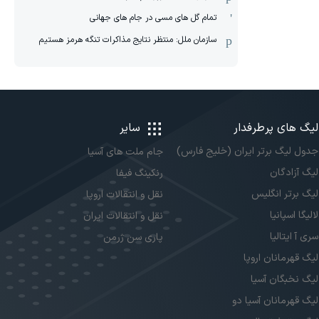
تمام گل های مسی در جام های جهانی
سازمان ملل: منتظر نتایج مذاکرات تنگه هرمز هستیم
لیگ های پرطرفدار
سایر
جدول لیگ برتر ایران (خلیج فارس)
جام ملت های آسیا
لیگ آزادگان
رنکینگ فیفا
لیگ برتر انگلیس
نقل و انتقالات اروپا
لالیگا اسپانیا
نقل و انتقالات ایران
سری آ ایتالیا
پاری سن ژرمن
لیگ قهرمانان اروپا
لیگ نخبگان آسیا
لیگ قهرمانان آسیا دو