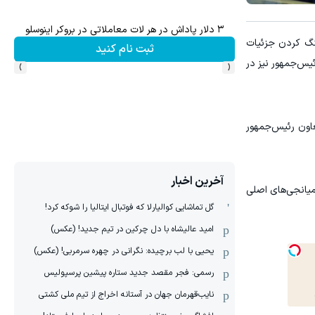
۳ دلار پاداش در هر لات معاملاتی در بروکر اینوسلو
تا 70 درصد تخفیف محصولات جین وست + خرید در 4 قسط
هنگ کردن جزئیات
ثبت نام کنید
›
‹
یس‌جمهور نیز در
اون رئیس‌جمهور
آخرین اخبار
میانجی‌های اصلی
گل تماشایی کوالیارلا که فوتبال ایتالیا را شوکه کرد!
امید عالیشاه با دل چرکین در تیم جدید! (عکس)
یحیی با لب برچیده: نگرانی در چهره سرمربی! (عکس)
رسمی: فجر مقصد جدید ستاره پیشین پرسپولیس
نایب‌قهرمان جهان در آستانه اخراج از تیم ملی کشتی