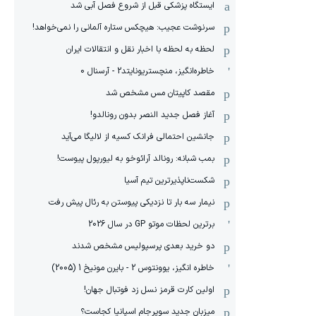
ایستگاه پزشکی قبل از شروع فصل آبی شد
سرنوشت عجیب: هیچکس ستاره آلمانی را نمی‌خواهد!
لحظه به لحظه با اخبار نقل و انتقالات ایران
خاطره‌انگیز، منچستریونایتد2 - آرسنال 0
مقصد کاپیتان مس مشخص شد
آغاز فصل جدید النصر بدون رونالدو!
جانشین احتمالی فرانک کسیه از لالیگا می‌آید
بمب شبانه: رونالد آرائوخو به لیورپول پیوست!
شکست‌ناپذیرترین تیم آسیا
نیمار سه بار تا نزدیکی پیوستن به رئال پیش رفت
برترین لحظات موتو GP در سال 2026
دو خرید بعدی پرسپولیس مشخص شدند
خاطره انگیز، یوونتوس 2 - بایرن مونیخ 1 (2005)
اولین کارت قرمز نسل زد فوتبال جهان!
میزبان جدید سوپرجام اسپانیا کجاست؟