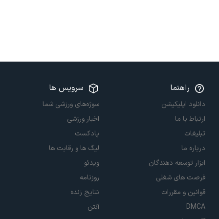
راهنما
سرویس ها
دانلود اپلیکیشن
سوژه‌های ورزشی شما
ارتباط با ما
اخبار ورزشی
تبلیغات
پادکست
درباره ما
لیگ ها و رقابت ها
ابزار توسعه دهندگان
ویدئو
فرصت های شغلی
روزنامه
قوانین و مقررات
نتایج زنده
DMCA
آنتن