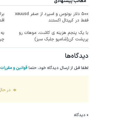
مطالب پیشنهادی
۵۰۰ دلار بونوس و اسپرد از صفر xauusd
فقط در کپیتال اکستند
اقد
با یک پنجم هزینه ی کاشت، موهات رو
پرپشت کن(شامپو جلبک سبز)
چرب
دیدگاه‌ها
لطفا قبل از ارسال دیدگاه خود، حتما
قوانین و مقررات
در حال
0
دیدگاه