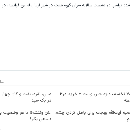
شده ترامپ در نشست سالانه سران گروه هفت در شهر اویان-له-بن فرانسه، در نزد
70% تخفیف ویژه جین وست + خرید در4
مس، نقره، نفت و گاز؛ چهار د
طه
در یک سبد
یه آیت‌الله بهجت برای باطل کردن چشم
الان وقتشه‼️ با هر وضعیت ب
م
طبیعی بکار!