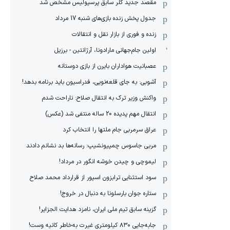
مقصد جدید گلر سابق پرسپولیس مشخص شد
جدول پخش زنده بازی‌های شنبه 17 مرداد
زنده و فوری از بازار نقل و انتقالات
اولین جام‌جهانی مارادونا، آرژانتین - برزیل
عصبانیت هواداران بایرن از بازی دوستانه
آشوبی: به جای قلعه‌نویی، فدراسیون باید برنامه بدهد!
واکنش وزیر ترک به انتقال صلاح: ناراحت شدم
انتقال مهم پدیده 20 ساله منتفی شد (عکس)
عراق سرمربی جام ملتها را انتخاب کرد
مربی جاسوس چمپیونشیپ: رسانه‌ها بد نشانم دادند
لیموچی و چیدن خوشه انگور در مرداد!
سود استثنایی ترابزون اسپور از قرارداد محمد صلاح
ستاره جوان بارسلونا به دنبال در خروج!
گزینه سابق تیم ملی ایران، نامزد هدایت الجزایر!
جابه‌جایی ۸۳۰ کیلومتری غیرت به‌خاطر کانیه وست!