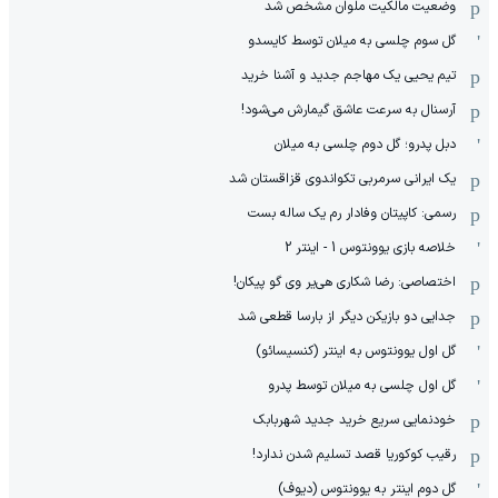
10 گل برتر فیلیپو اینزاگی با پیراهن یوونتوس
شکست سنگین میلان مقابل چلسی در جاکارتا
رودری آخرین پیشنهاد تمدید سیتی را رد کرد
خلاصه بازی چلسی 3 - میلان 0
خورخه مسی، او تاریخ فوتبال را تغییر داد!
قطعی: بهترین لیگ یک در پرسپولیس!
پیروز قربانی در ورزش‌سه لایو: بیرانوند، علی دایی و قلب!
رسمی: 2 خرید استقلال به آلومینیوم رفتند(عکس)
ژاپن اینگونه تاج پادشاهی را از والیبال ایران گرفت
عبدی: یک یا دو بازیکن دیگر به خیبر اضافه می‌شوند
فوری: مجتبی جباری سرمربی تیم جزیره
دربی ایتالیا در استرالیا را اینتر برد
بدترین خبر عمر لئو: خورخه مسی درگذشت
وضعیت مالکیت ملوان مشخص شد
گل سوم چلسی به میلان توسط کایسدو