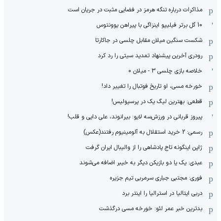
ویدیوی وایرال یامال قبل از فینال جام جهانی!
رسمی: کاپیتان پیکان تمدید کرد
سرمربی استقلال سرمربی تیم ملی کشورش شد
گل اول برایتون با شلیک روتر به دروازه رم
مدیر تیم سایپا انتخاب شد
ترکیب پرستاره تراکتور در استادیوم یادگار
ورود بازیکنان پرسپولیس و آلومینیوم به زمین
بازار داغ آغوش و خوش‌و‌بش در حاشیه بازی پرسپولیس
سقوط بالگرد سیکورسکی اس-۶۴ آمریکا
دیدار مدیران پرسپولیس و آلومینیوم پیش از دیدار دوستانه
پیام تسلیت احساسی نخستین باشگاه لیونل مسی
حرفهای جنجالی چینی: فنونی‌زاده حد خودش را بداند
چطوری یاغی! کنایه پیروز به مدافع پرسپولیس
مذاکرات درباره تنگه هرمز در فضایی مثبت در جریان است