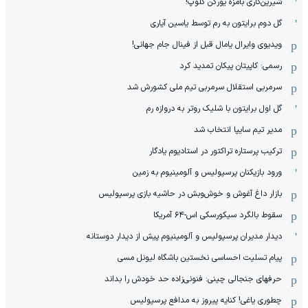
آخرین اخبار
آریو اسلامشهر سرمربی مس رفسنجان را هوا کرد!
اولین گل خورده پرسپولیسِ تارتار
بریس یاسین آیاری، گل سوم برایتون به رم
مذاکرات رسمی بارسلونا و پاریس شروع شد
معجزه پول: چین شریک فدراسیون جهانی والیبال شد
مشت علیپور، پرسپولیس یک نیمه برتر!
گل اول پاری سن ژرمن به منچستریونایتد (امبایه)
شیرین‌کاری بامزه یورگن کلوپ!
گل دوم برایتون به رم توسط یاسین آیاری