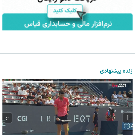
مطالب پیشنهادی
با شرکت در جشنواره
سرمایه‌اتو توی مدت
IM LS7 لوکس ترین
زاگرس، دو برابر سپرده
کم دو برابر کن!
شاسی بلند برقی ایران
خود را دریافت کنید
(جشنواره ویژه زاگرس)
🔥
10 میلیون سپرده کن،
انتخاب اصل (ساعت و
IM LS9 بیش از 1500
20 میلیون بردار🔥😍
گجت دیجیتال)
کیلومترپیمایش با
یکبار شارژ
مطالب پیشنهادی