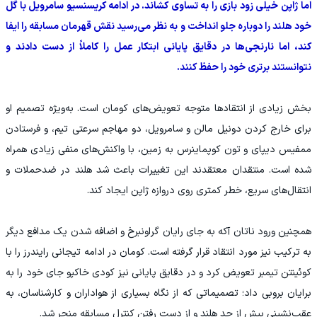
اما ژاپن خیلی زود بازی را به تساوی کشاند. در ادامه کریسنسیو سامرویل با گل
خود هلند را دوباره جلو انداخت و به نظر می‌رسید نقش قهرمان مسابقه را ایفا
کند، اما نارنجی‌ها در دقایق پایانی ابتکار عمل را کاملاً از دست دادند و
نتوانستند برتری خود را حفظ کنند.
بخش زیادی از انتقادها متوجه تعویض‌های کومان است. به‌ویژه تصمیم او
برای خارج کردن دونیل مالن و سامرویل، دو مهاجم سرعتی تیم، و فرستادن
ممفیس دیپای و تون کوپماینرس به زمین، با واکنش‌های منفی زیادی همراه
شده است. منتقدان معتقدند این تغییرات باعث شد هلند در ضدحملات و
انتقال‌های سریع، خطر کمتری روی دروازه ژاپن ایجاد کند.
همچنین ورود ناتان آکه به جای رایان گراونبرخ و اضافه شدن یک مدافع دیگر
به ترکیب نیز مورد انتقاد قرار گرفته است. کومان در ادامه تیجانی رایندرز را با
کوئینتن تیمبر تعویض کرد و در دقایق پایانی نیز کودی خاکپو جای خود را به
برایان بروبی داد؛ تصمیماتی که از نگاه بسیاری از هواداران و کارشناسان، به
عقب‌نشینی بیش از حد هلند و از دست رفتن کنترل مسابقه منجر شد.