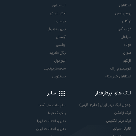
راهنما
سرویس ها
دانلود اپلیکیشن
سوژه‌های ورزشی شما
ارتباط با ما
اخبار ورزشی
تبلیغات
پادکست
درباره ما
لیگ ها و رقابت ها
ابزار توسعه دهندگان
ویدئو
فرصت های شغلی
روزنامه
قوانین و مقررات
نتایج زنده
DMCA
آنتن
آگهی دولتی
پیش بینی
پخش زنده
تیم های داخلی
تیم های خارجی
استقلال
آث میلان
پرسپولیس
اینتر میلان