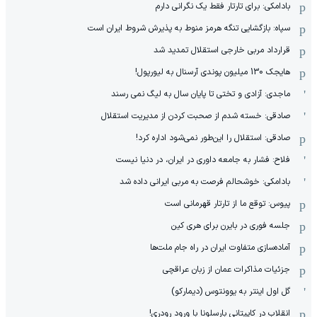
این تمام توان ما نیست، اما تسلیم نمی شویم
حمله به کشتی اماراتی در تنگه هرمز
اکبریان: کادر مدیریتی جدید به نفع فرد البرز خواهد بود
فلاح دوست: من به پول فوتبال هیچ احتیاجی ندارم
امروز، اولین آزمون بزرگ تابستانی بارسلونا
لژیونر مسی‌ها با گل و پاس گل آمد (عکس)
کمالوند: امسال قرار است متعجبتان کنیم
آزادی و تختی تا آخر سال از دسترس خارج شد
سنگین‌ترین رقابت وزنه برداری در سنگین وزن(عکس)
پیشنهاد میلان به ستاره جنجالی آرژانتین رسید
گره مشکل بزرگ استقلال و پرسپولیس باز شد
تصویر قهرمان جاودانه روی اتوبوس لیورپول (عکس)
رقیب اصلی امین اسماعیل‌نژاد از راه رسید
بادامکی: برای تارتار فقط یک نگرانی دارم
سپاه: بازگشایی تنگه هرمز منوط به پذیرش شروط ایران است