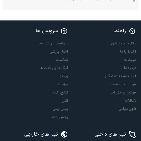
قرارداد مربی خارجی استقلال تمدید شد
هایجک 130 میلیون پوندی آرسنال به لیورپول!
ماجدی: آزادی و تختی تا پایان سال به لیگ نمی رسند
صادقی: خسته شدم از صحبت کردن از مدیریت استقلال
صادقی: استقلال را این‌طور نمی‌شود اداره کرد!
فلاح: فشار به جامعه داوری در ایران، در دنیا نیست
بادامکی: خوشحالم فرصت به مربی ایرانی داده شد
پیوس: توقع ما از تارتار قهرمانی است
جلسه فوری در بایرن برای هری کین
آماده‌سازی متفاوت ایران در راه جام ملت‌ها
جزئیات مذاکرات عمان از زبان عراقچی
گل اول اینتر به یوونتوس (دیمارکو)
انقلاب در کاپیتانی بارسلونا با ورود رودری!