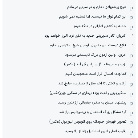
تیم یحیی یک مهاجم جدید و آشنا خرید
آرسنال به سرعت عاشق گیمارش می‌شود!
دبل پدرو؛ گل دوم چلسی به میلان
یک ایرانی سرمربی تکواندوی قزاقستان شد
رسمی: کاپیتان وفادار رم یک ساله بست
خلاصه بازی یوونتوس 1 - اینتر 2
اختصاصی: رضا شکاری هی‌یر وی‌ گو پیکان!
جدایی دو بازیکن دیگر از بارسا قطعی شد
گل اول یوونتوس به اینتر (کنسیسائو)
گل اول چلسی به میلان توسط پدرو
خودنمایی سریع خرید جدید شهربابک
رقیب کوکوریا قصد تسلیم شدن ندارد!
گل دوم اینتر به یوونتوس (دیوف)
هیچ پیشنهادی ندارم و در سیتی می‌مانم