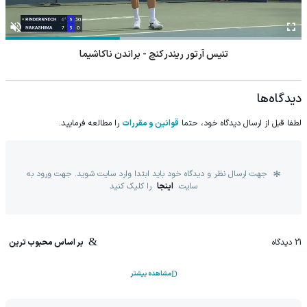
10 میلیون سپرده کن،
نیکاموتور نماینده IM
انتخاب اصل (ساعت و
20 میلیون بردار🔥😍
Motor و Lynk&Co در
گجت دیجیتال)
ایران
خرید قسطی
10 میلیون طلا بخر،
رونمایی از IM LS9،
ساعت‌های محبوب در
آخر ماه 2 برابرشو ببر🔥
پرچم‌دار فوق‌لوکس
پوزیترون
EREV وارد بازار ایران
شد
زنده پیشنهادی