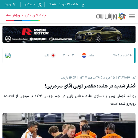
شنبه ۱۷ مرداد
-
19:08
جستجو
ورود
اپلیکیشن اندروید ورزش سه
24 خرداد 1405
هلند
2
-
2
ژاپن
کد:
2387846
25 خرداد 1405 ساعت 02:27
14.5K
بازدید
فشار شدید در هلند: مقصر تویی آقای سرمربی!
رونالد کومان پس از تساوی هلند مقابل ژاپن در جام جهانی ۲۰۲۶ با موجی از انتقادها
روبه‌رو شده است.