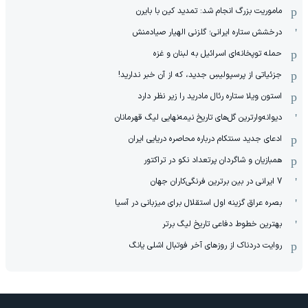
ماموریت بزرگ انجام شد: تمدید کین با بایرن
درخشش ستاره ایرانی؛ گلزنی الهیار صیادمنش
حمله توپخانه‌ای اسرائیل به لبنان و غزه
جزئیاتی از پرسپولیسِ جدید، که از آن ‌خبر ندارید!
استون ویلا ستاره رئال مادرید را زیر نظر دارد
دیوانه‌وارترین گل‌های تاریخ نیمه‌نهایی لیگ قهرمانان
ادعای جدید سنتکام درباره محاصره دریایی ایران
همبازیان و شاگردان پرتعداد نکو در تراکتور
7 ایرانی در بین برترین فرنگی‌کاران جهان
بصره عراق گزینه اول استقلال برای میزبانی در آسیا
بهترین خطوط دفاعی تاریخ لیگ برتر
روایت دردناک از روزهای آخر فوتبال اشلی یانگ