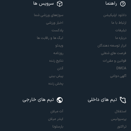
راهنما
سرویس ها
دانلود اپلیکیشن
سوژه‌های ورزشی شما
ارتباط با ما
اخبار ورزشی
تبلیغات
پادکست
درباره ما
لیگ ها و رقابت ها
ابزار توسعه دهندگان
ویدئو
فرصت های شغلی
روزنامه
قوانین و مقررات
نتایج زنده
DMCA
آنتن
آگهی دولتی
پیش بینی
پخش زنده
تیم های داخلی
تیم های خارجی
استقلال
آث میلان
پرسپولیس
اینتر میلان
تراکتور
بارسلونا