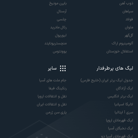
ذوب آهن
بایرن مونیخ
سپاهان
آرسنال
فولاد
چلسی
ملوان
رئال مادرید
گل‌گهر
لیورپول
آلومینیوم اراک
منچستریونایتد
استقلال خوزستان
یوونتوس
لیگ های پرطرفدار
سایر
جدول لیگ برتر ایران (خلیج فارس)
جام ملت های آسیا
لیگ آزادگان
رنکینگ فیفا
لیگ برتر انگلیس
نقل و انتقالات اروپا
لالیگا اسپانیا
نقل و انتقالات ایران
سری آ ایتالیا
پاری سن ژرمن
لیگ قهرمانان اروپا
لیگ نخبگان آسیا
لیگ قهرمانان آسیا دو