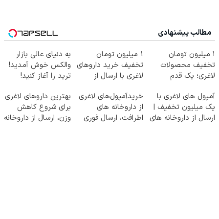
مطالب پیشنهادی
۱ میلیون تومان
1 میلیون تومان
به دنیای عالی بازار
تخفیف محصولات
تخفیف خرید داروهای
والکس خوش آمدید!
لاغری؛ یک قدم
لاغری با ارسال از
ترید را آغاز کنید!
نزدیک‌تر به شروع
داروخانه و پک یخ!
آمپول های لاغری با
خریدآمپول‌های لاغری
بهترین داروهای لاغری
کاهش وزن
یک میلیون تخفیف |
از داروخانه های
برای شروع کاهش
ارسال از داروخانه های
اطرافت، ارسال فوری
وزن، ارسال از داروخانه
معتبر
همراه با پک یخ!
های نزدیکت!