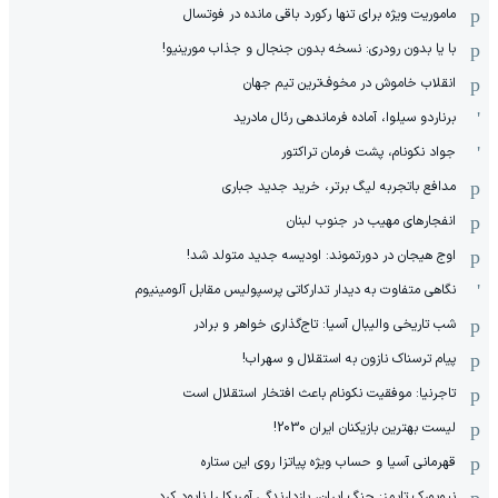
ماموریت ویژه برای تنها رکورد باقی مانده در فوتسال
با یا بدون رودری: نسخه بدون جنجال و جذاب مورینیو!
انقلاب خاموش در مخوف‌‌ترین تیم جهان
برناردو سیلوا، آماده فرماندهی رئال مادرید
جواد نکونام، پشت فرمان تراکتور
مدافع باتجربه لیگ برتر، خرید جدید جباری
انفجارهای مهیب در جنوب لبنان
اوج هیجان در دورتموند: اودیسه جدید متولد شد!
نگاهی متفاوت به دیدار تدارکاتی پرسپولیس مقابل آلومینیوم
شب تاریخی والیبال آسیا: تاج‌گذاری خواهر و برادر
پیام ترسناک نازون به استقلال و سهراب!
تاجرنیا: موفقیت نکونام باعث افتخار استقلال است
لیست بهترین بازیکنان ایران 2030!
قهرمانی آسیا و حساب ویژه پیاتزا روی این ستاره
نیویورک تایمز: جنگ ایران، بازدارندگی آمریکا را نابود کرد