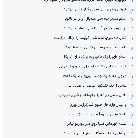
فروش رودری برای سیتی گران تمام می‌شود!
اعلام مسیر تیم ملی هندبال ایران در ناگویا
لواندوفسکی در آمریکا هم متوقف نمی‌شود
شش ماه دوری تمام شد: فوق‌ستاره ایتالیا برگشت
نایب رئیس فدراسیون کشتی استعفا کرد!
اسطوره‌ای با یک مأموریت بزرگ برای آمریکا
کلیپ رونمایی باشکوه آرسنال از برونو گیمارش
داروین به خرید جدید لیورپول تبریک گفت
برشی از یک گفتگوی قدیمی با علی دایی
نادال و میراثی که با جام‌ها اندازه‌گیری نمی‌شود
والیبال وارد فاز جنون شد(گزارش ویژه)
پاسخ منفی ستاره آلمانی به الهلال رسید
نقشه قهرمانی آسیا روی میز روبرتو پیاتزا
رونمایی جذاب باشگاه النصر از خرید جدید