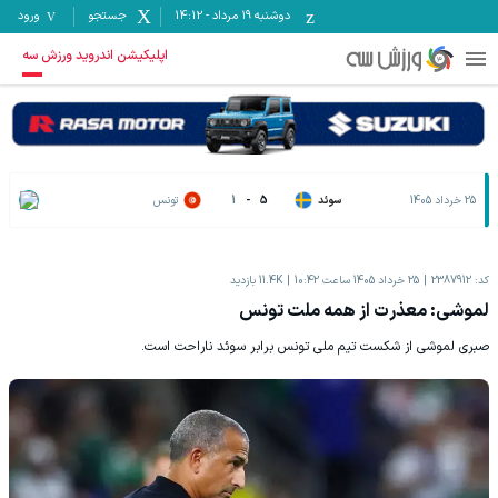
دوشنبه ۱۹ مرداد
-
14:12
جستجو
ورود
اپلیکیشن اندروید ورزش سه
25 خرداد 1405
سوئد
5
-
1
تونس
کد:
2387912
25 خرداد 1405 ساعت 10:42
11.4K
بازدید
لموشی: معذرت از همه ملت تونس
صبری لموشی از شکست تیم ملی تونس برابر سوئد ناراحت است.