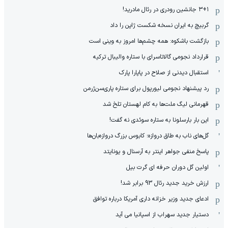
۳+۱ جانشین رودری در رئال مادرید!
گربیچ به ایران نسخه شکست ژاپن را داد
بازگشت باشکوه: همه چشم‌ها امروز به وینی است
قرارداد نجومی گالاتاسرای با ستاره والیبال ترکیه
استقبال دیدنی از صلاح در پاپارا پارک
رد پیشنهاد نجومی لیورپول برای ستاره پاری‌سن‌ژرمن
قهرمانی لیگ ملت‌ها به کام لهستان تلخ شد
این بار بارسلونا به ستاره سوئدی نه گفت!
گل‌های ناب به طاق دروازه؛ کابوس بزرگ دروازه‌بان‌ها
پاسخ منفی جواهر اینتر به آرسنال و یونایتد
اولین گل دوران حرفه ای گرت بیل
ارزش خرید جدید رئال 93 برابر شد!
ادعای جدید وزیر خزانه داری آمریکا درباره توافق
دستیار جدید سهراب از اسپانیا می آید