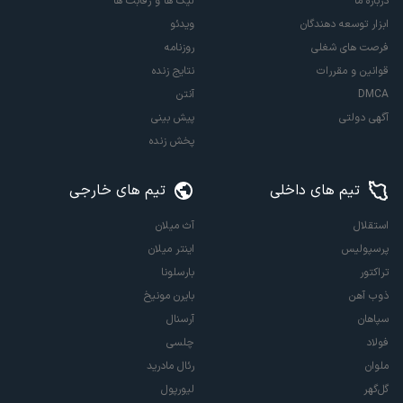
درباره ما
لیگ ها و رقابت ها
ابزار توسعه دهندگان
ویدئو
فرصت های شغلی
روزنامه
قوانین و مقررات
نتایج زنده
DMCA
آنتن
آگهی دولتی
پیش بینی
پخش زنده
تیم های داخلی
تیم های خارجی
استقلال
آث میلان
پرسپولیس
اینتر میلان
تراکتور
بارسلونا
ذوب آهن
بایرن مونیخ
سپاهان
آرسنال
فولاد
چلسی
ملوان
رئال مادرید
گل‌گهر
لیورپول