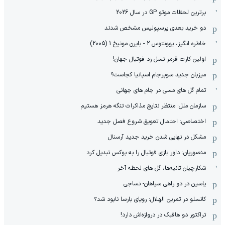
برترین لحظات موتو GP در سال 2026
دو خرید بعدی پرسپولیس مشخص شدند
خاطره انگیز، یوونتوس 2 - بایرن مونیخ 1 (2005)
اولین کارت قرمز نسل زد فوتبال جهان!
میزبان جدید سوپرجام اسپانیا کجاست؟
تمام گل های مسی در جام های جهانی
سازمان ملل: منتظر نتایج مذاکرات تنگه هرمز هستیم
اختصاصی: احتمال تعویق شروع فصل جدید
مشکل در نهایی شدن خرید جدید آرسنال
منصوریان: داور بازی فوتبال را به بوکس تبدیل کرد
شکارچیان ثانیه‌ها، گل های لحظه آخر
یاسین در دو راهی سپاهان- نساجی
کانسلو در تمرین الهلال: رویای بارسا نابود شد؟
تراکتور دو هافبک در دروازه‌اش دارد!