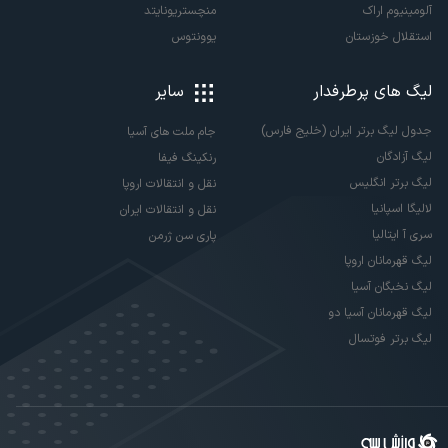
آلومینیوم اراک
منچستریونایتد
استقلال خوزستان
یوونتوس
لیگ های پرطرفدار
سایر
جدول لیگ برتر ایران (خلیج فارس)
جام ملت های آسیا
لیگ آزادگان
رنکینگ فیفا
لیگ برتر انگلیس
نقل و انتقالات اروپا
لالیگا اسپانیا
نقل و انتقالات ایران
سری آ ایتالیا
پاری سن ژرمن
لیگ قهرمانان اروپا
لیگ نخبگان آسیا
لیگ قهرمانان آسیا دو
لیگ برتر فوتسال