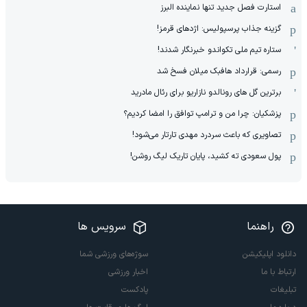
استارت فصل جدید تنها نماینده البرز
گزینه جذاب پرسپولیس: اژدهای قرمز!
ستاره تیم ملی تکواندو خبرنگار شدند!
رسمی: قرارداد هافبک میلان فسخ شد
برترین گل های رونالدو نازاریو برای رئال مادرید
پزشکیان: چرا من و ترامپ توافق را امضا کردیم؟
تصاویری که باعث سردرد مهدی تارتار می‌شود!
پول سعودی ته کشید، پایان تاریک لیگ روشن!
راهنما
سرویس ها
دانلود اپلیکیشن
سوژه‌های ورزشی شما
ارتباط با ما
اخبار ورزشی
تبلیغات
پادکست