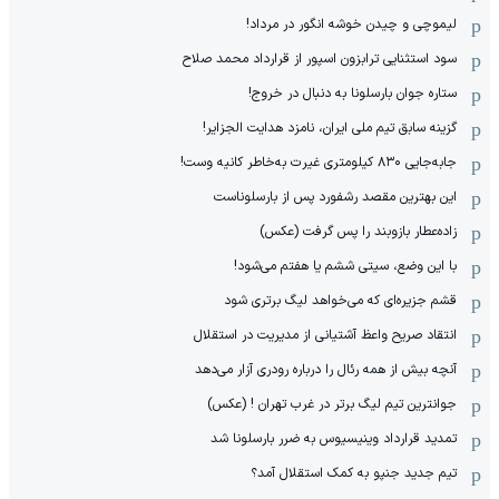
لیموچی و چیدن خوشه انگور در مرداد!
سود استثنایی ترابزون اسپور از قرارداد محمد صلاح
ستاره جوان بارسلونا به دنبال در خروج!
گزینه سابق تیم ملی ایران، نامزد هدایت الجزایر!
جابه‌جایی ۸۳۰ کیلومتری غیرت به‌خاطر کانیه وست!
این بهترین مقصد رشفورد پس از بارسلوناست
زاده‌عطار بازوبند را پس گرفت (عکس)
با این وضع، سیتی ششم یا هفتم می‌شود!
قشم جزیره‌ای که می‌خواهد لیگ برتری شود
انتقاد صریح واعظ آشتیانی از مدیریت در استقلال
آنچه بیش از همه رئال را درباره رودری آزار می‌دهد
جوانترین تیم لیگ برتر در غرب تهران ! (عکس)
تمدید قرارداد وینیسیوس به ضرر بارسلونا شد
تیم جدید جنپو به کمک استقلال آمد؟