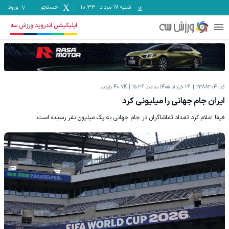
شنبه ۱۷ مرداد
-
10:33
جستجو
ورود
اپلیکیشن اندروید ورزش سه
کد:
2388304
26 خرداد 1405 ساعت 15:36
40.7K
بازدید
ایران جام جهانی را میلیونی کرد
فیفا اعلام کرد تعداد تماشاگران در جام جهانی به یک میلیون نفر رسیده است.