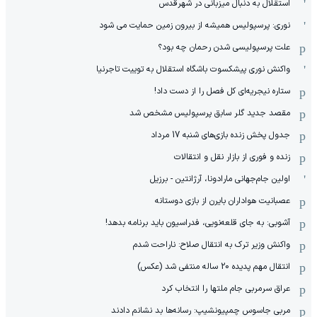
استقلال به دنبال میزبانی در شهرقدس
نوری: پرسپولیس همیشه از بیرون زمین حمایت می شود
علت پرسپولیسی شدن رحمان چه بود؟
واکنش نوری پیشکسوت باشگاه استقلال به توییت تاجرنیا
ستاره نیجریه‌ای کل فصل را از دست داد!
مقصد جدید گلر سابق پرسپولیس مشخص شد
جدول پخش زنده بازی‌های شنبه 17 مرداد
زنده و فوری از بازار نقل و انتقالات
اولین جام‌جهانی مارادونا، آرژانتین - برزیل
عصبانیت هواداران بایرن از بازی دوستانه
آشوبی: به جای قلعه‌نویی، فدراسیون باید برنامه بدهد!
واکنش وزیر ترک به انتقال صلاح: ناراحت شدم
انتقال مهم پدیده 20 ساله منتفی شد (عکس)
عراق سرمربی جام ملتها را انتخاب کرد
مربی جاسوس چمپیونشیپ: رسانه‌ها بد نشانم دادند