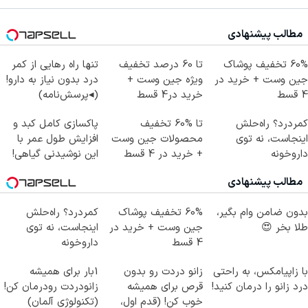
مطالب پیشنهادی
60% تخفیف پوشاک
تا 60 درصد تخفیف
تنها راه رهایی از کمر
جین وست + خرید در
ویژه جین وست +
درد بدون نیاز به دارو!
4 قسط
خرید در4 قسط
(◂پرسش‌نامه)
کمردرد؟ راه‌حلش
تا %60 تخفیف
پاکسازی کامل کبد و
اینجاست، نه توی
محصولات جین وست
افزایش طول عمر با
داروخونه
+ خرید در 4 قسط
این نوشیدنی گیاهی!
کلیک جهت خرید
مطالب پیشنهادی
بدون ضامن وام بگیر،
60% تخفیف پوشاک
کمردرد؟ راه‌حلش
طلا بخر 😍
جین وست + خرید در
اینجاست، نه توی
4 قسط
داروخونه
با زاپیامکس، به راحتی
زانو دردت رو بدون
1بار برای همیشه
درد زانو را درمان کنید!
قرص برای همیشه
زانودردت رودرمان کن!
خوب کن! (قدم اول،
(تکنولوژی آلمان)