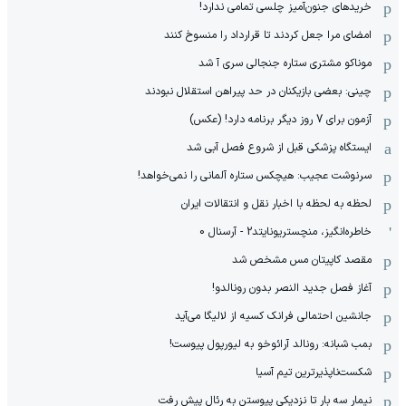
خریدهای جنون‌آمیز چلسی تمامی ندارد!
امضای مرا جعل کردند تا قرارداد را منسوخ کنند
موناکو مشتری ستاره جنجالی سری آ شد
چینی: بعضی بازیکنان در حد پیراهن استقلال نبودند
آزمون برای 7 روز دیگر برنامه دارد! (عکس)
ایستگاه پزشکی قبل از شروع فصل آبی شد
سرنوشت عجیب: هیچکس ستاره آلمانی را نمی‌خواهد!
لحظه به لحظه با اخبار نقل و انتقالات ایران
خاطره‌انگیز، منچستریونایتد2 - آرسنال 0
مقصد کاپیتان مس مشخص شد
آغاز فصل جدید النصر بدون رونالدو!
جانشین احتمالی فرانک کسیه از لالیگا می‌آید
بمب شبانه: رونالد آرائوخو به لیورپول پیوست!
شکست‌ناپذیرترین تیم آسیا
نیمار سه بار تا نزدیکی پیوستن به رئال پیش رفت