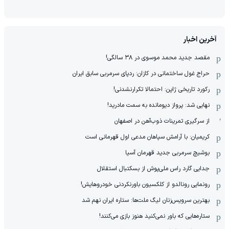
آخرین اخبار
مقصد جدید محمد موسوی در ٣٨ سالگی!
حراج غول ساختمانی در کازان: ردپای سرمربی سابق ایران
رکورد تاریخی ژاپن: احتمالا تکرارنشدنی!
نهایی شد: پرواز دیومانده به سمت مادرید!
از سرگیری تمرینات ذوب‌آهن در اصفهان
کریمیان: با آرامش سپاهان مدعی اول قهرمانی است
بوشیچ سرمربی جدید قهرمان آسیا
جدایی گارد راس ملی‌پوش از بسکتبال استقلال
رونمایی رونالدو از کلکسیون باورنکردنی خودروهایش!
بهترین سرویس‌زنان لیگ ملت‌ها: ستاره ایران نهم شد
ستاره‌هایی که باور نمی‌کنید هنوز بازی می‌کنند!