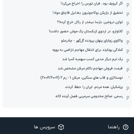
اگر کرویف بود، فران تورس را اخراج می‌کرد!
تحقیق از بازیکن بوکاجونیورز به‌دلیل قاچاق مواد!
توازن دروغین: بارسا بیشتر از رئال خرج کرده؟!
کاناوارو: در اردوی ازبکستان یک موش حضور داشت!
واکاوی زوایای پنهان پرونده گل‌گهر - چادرملو
آمادگی یونایتد برای انتقال مهاجم ناراضی به یووه
یک تیم دیگر مدعی کسب سهمیه آسیا شد
قیمت فروش مهاجم ناکام میلان مشخص شد
نوستالژی و قاب های سنگین، میلان 1 - رم 2 (2006/2007)
پزشکیان: همه مردم، ایران را حفظ کردند
رسمی: صالح مخدومی سرمربی فصل آینده کاله
راهنما
سرویس ها