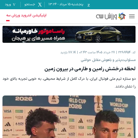
پنجشنبه ۱۵ مرداد
-
13:26
جستجو
ورود
اپلیکیشن اندروید ورزش سه
کد:
2388454
27 خرداد 1405 ساعت 02:43
117.1K
بازدید
مسئولیت‌پذیر و باهوش مقابل حواشی
لحظه درخشش رامین و طارمی در بیرون زمین
دو ستاره تیم ملی فوتبال ایران، با درک کامل از شرایط محیطی، به خوبی تجربه بالای خود
را نشان دادند.