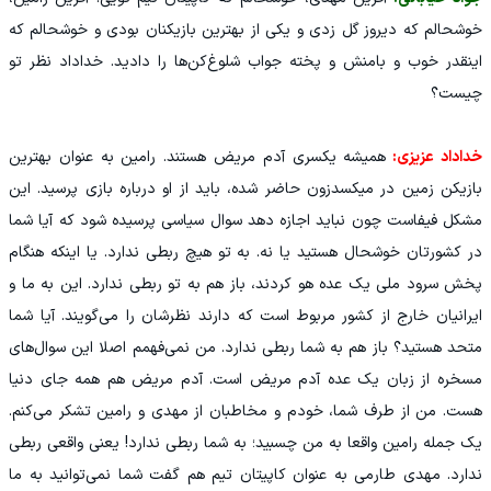
خوشحالم که دیروز گل زدی و یکی از بهترین بازیکنان بودی و خوشحالم که
اینقدر خوب و بامنش و پخته جواب شلوغ‌کن‌ها را دادید. خداداد نظر تو
چیست؟
خداداد عزیزی:
همیشه یکسری آدم مریض هستند. رامین به عنوان بهترین
بازیکن زمین در میکسدزون حاضر شده، باید از او درباره بازی پرسید. این
مشکل فیفاست چون نباید اجازه دهد سوال سیاسی پرسیده شود که آیا شما
در کشورتان خوشحال هستید یا نه. به تو هیچ ربطی ندارد. یا اینکه هنگام
پخش سرود ملی یک عده هو کردند، باز هم به تو ربطی ندارد. این به ما و
ایرانیان خارج از کشور مربوط است که دارند نظرشان را می‌گویند. آیا شما
متحد هستید؟ باز هم به شما ربطی ندارد. من نمی‌فهمم اصلا این سوال‌های
مسخره از زبان یک عده آدم مریض است. آدم مریض هم همه جای دنیا
هست. من از طرف شما، خودم و مخاطبان از مهدی و رامین تشکر می‌کنم.
یک جمله رامین واقعا به من چسبید؛ به شما ربطی ندارد! یعنی واقعی ربطی
ندارد. مهدی طارمی به عنوان کاپیتان تیم هم گفت شما نمی‌توانید به ما