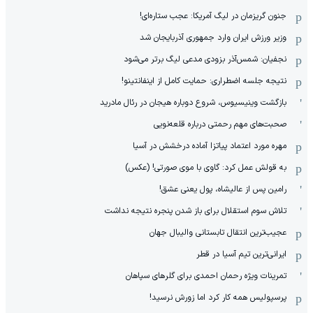
جنون گریزمان در لیگ آمریکا: عجب ستاره‌ای!
وزیر ورزش ایران وارد جمهوری آذربایجان شد
نجفیان: شمس‌آذر بزودی مدعی لیگ برتر می‌شود
نتیجه جلسه اضطراری: حمایت کامل از اینفانتینو!
بازگشت وینیسیوس، شروع دوباره هیجان در رئال مادرید
صحبت‌های مهم رحمتی درباره قلعه‌نویی
مهره مورد اعتماد پیاتزا آماده درخشش در آسیا
به قولش عمل کرد: گاوی با موی صورتی! (عکس)
رامین پس از عالیشاه، پول یعنی عشق!
تلاش سوم استقلال برای باز شدن پنجره نتیجه نداشت
عجیب‌ترین انتقال تابستانی والیبال جهان
ایرانی‌ترین تیم آسیا در قطر
تمرینات ویژه رحمان احمدی برای گلرهای سپاهان
پرسپولیس همه کار کرد اما زورش نرسید!