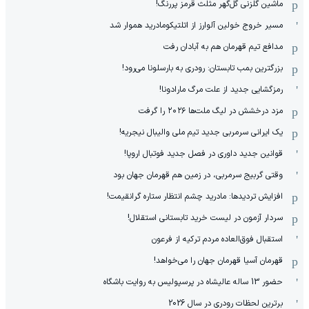
ماشین گلزنی گل‌گهر مثلث قرمز پررنگ!
مسیر خروج خولین آلوارز از اتلتیکومادرید هموار شد
مدافع تیم قهرمان هم به آبادان رفت
بزرگترین بمب تابستان: رودری به بارسلونا می‌رود!
رمزگشایی جدید از علت مرگ مارادونا!
مزد درخشش در لیگ ملت‌ها ٢٠٢۶ را گرفت
یک ایرانی سرمربی جدید تیم ملی والیبال نیجریه!
قوانین جدید داوری در فصل جدید فوتبال اروپا!
وقتی گربیج سرمربی، در زمین هم قهرمان جهان بود
افزایش تردیدها: مادرید چشم انتظار ستاره گرانقیمت!
سردار آزمون در لیست خرید تابستانی استقلال!
استقبال فوق‌‌العاده مردم ترکیه از فرعون
قهرمان آسیا قهرمان جهان را می‌خواهد!
حضور 13 ساله عالیشاه در پرسپولیس به روایت باشگاه
برترین لحظات رودری در سال 2026