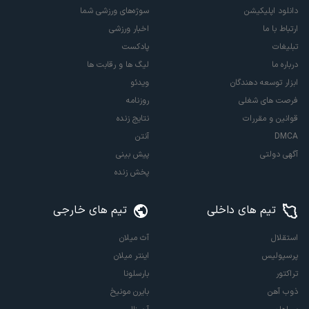
دانلود اپلیکیشن
سوژه‌های ورزشی شما
ارتباط با ما
اخبار ورزشی
تبلیغات
پادکست
درباره ما
لیگ ها و رقابت ها
ابزار توسعه دهندگان
ویدئو
فرصت های شغلی
روزنامه
قوانین و مقررات
نتایج زنده
DMCA
آنتن
آگهی دولتی
پیش بینی
پخش زنده
تیم های داخلی
تیم های خارجی
استقلال
آث میلان
پرسپولیس
اینتر میلان
تراکتور
بارسلونا
ذوب آهن
بایرن مونیخ