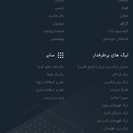
سپاهان
آرسنال
فولاد
چلسی
ملوان
رئال مادرید
گل‌گهر
لیورپول
آلومینیوم اراک
منچستریونایتد
استقلال خوزستان
یوونتوس
لیگ های پرطرفدار
سایر
جدول لیگ برتر ایران (خلیج فارس)
جام ملت های آسیا
لیگ آزادگان
رنکینگ فیفا
لیگ برتر انگلیس
نقل و انتقالات اروپا
لالیگا اسپانیا
نقل و انتقالات ایران
سری آ ایتالیا
پاری سن ژرمن
لیگ قهرمانان اروپا
لیگ نخبگان آسیا
لیگ قهرمانان آسیا دو
لیگ برتر فوتسال