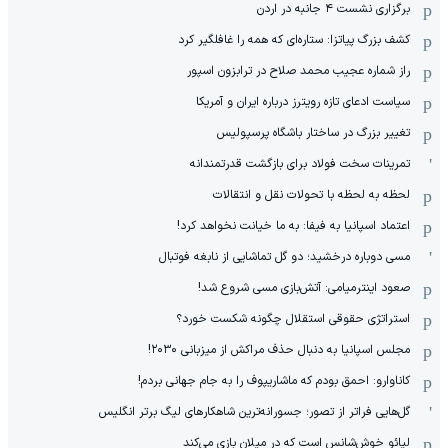
برگزاری نشست ۴ جانبه در اردن
کشف بزرگ پیاتزا: ستاره‌ای که همه را غافلگیر کرد
راز شماره عجیب محمد صلاح در ترابزون اسپور
سیاست ادعای تازه رویترز درباره ایران و آمریکا
تغییر بزرگ در ساختار باشگاه پرسپولیس
تمرینات سخت فولاد برای بازگشت قدرتمندانه
لحظه به لحظه با تحولات نقل و انتقالات
اعتماد اسپانیا به فیفا: به ما خیانت نخواهد کرد!
مسی دوباره درخشید؛ دو گل تماشایی از نابغه فوتبال
صعود اینترمیامی: آتش‌بازی مسی شروع شد!
استراتژی حقوقی استقلال چگونه شکست خورد؟
مجلس اسپانیا به دنبال حذف مراکش از میزبانی ۲۰۳۰!
کاناوارو: احمق بودم که ماشاریپوف را به جام جهانی بردم!
گل‌هایی فراتر از تصور؛ جسورانه‌ترین شاهکارهای لیگ برتر انگلیس
لیائو خوش‌شانس است که در میلان بازی می‌کند