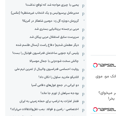
یحیی با چیزی مواجه شد که توقع نداشت!
مدیرعامل پرسپولیس و یک انتخاب غیرمنتظره! (عکس)
گریزمان دوباره گل زد؛ دومین شاهکار در آمریکا!
مربی برجسته بریتانیایی بستری شد
سرپرست سابق استقلال مربی پیکان شد
دیگر مطمئن شدیم! دفاع راست آرسنال طلسم شده
پلیس کره ‌جنوبی ساختمان فدراسیون فوتبال را بست!
چالش سخت شوت‌زنی با جمال موسیالا
روایت احساسی فدراسیون والیبال از تمرین تیم ملی
انک مو، موی
اتلتیکو مادرید سئول را تکان داد!
دو ایرانی در جمع غول‌های دفاعی آسیا
 میخوای؟
بودجه سپاهان از تورم جا ماند!
بخر!
فشار امارات به ترامپ برای حمله زمینی به ایران
اختصاصی - رامین و فولاد: بمب نقل‌و‌انتقالات می‌ترکد؟