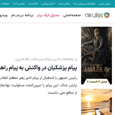
پیش بینی
اپلیکیشن ورزش سه
پخش زنده
اخبار ورزشی
پادکست
تماس با ما
تبلیغات
صفحه‌اصلی
جدول لیگ برتر
برنامه بــرجـــام
ویدیو
میدونستی میتونی از بالا رفتن ارزش سهام گوگل سود کسب کنی؟
ترید XAUUSD
ثبت نام کنید
کد:
2388925
29 خرداد 1405 ساعت 00:48
16.7K
بازدید
پیام پزشکیان در واکنش به پیام راه
رئیس جمهور با استقبال از پیام اخیر رهبر معظم انقلاب
پایان جنگ، این پیام را تبیین‌کننده مسئولیت نهادها
از منافع ملی دانست.