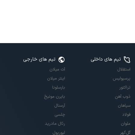
تیم های داخلی
تیم های خارجی
استقلال
آث میلان
پرسپولیس
اینتر میلان
تراکتور
بارسلونا
ذوب آهن
بایرن مونیخ
سپاهان
آرسنال
فولاد
چلسی
ملوان
رئال مادرید
گل‌گهر
لیورپول