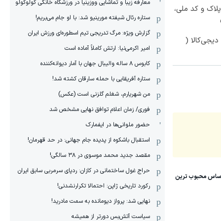
معارفه زیبا و تماشایی ووزینیا در ورزشگاه خانگی کولوکولو
پلاک و کد ملی،
ستاره رئال شیفته مورینیو شد: با او جام می‌بریم!
گزارش ویژه: مرگ تدریجی تیم اسطوره‌ای ورزش ایران
یجی‌کالا (
امیر اکرمی‌نیا: ارتش کاملاً آماده است
کابوس ۸ ساله والیبال جهان با آمار دیوانه‌کننده
ستاره آفریقایی با حمله سارقان کشته شد!
من شهریارم، شغلم گلزنی است (عکس)
فوری/ زمان اعلام توافق نهایی مشخص شد
حضور ملوانی‌ها در ایفمارک
استقبال باشکوه از پدیده جام جهانی: در حد قهرمان!
مقصد جدید محمد موسوی در ٣٨ سالگی!
حراج غول ساختمانی در کازان: ردپای سرمربی سابق ایران
رکورد تاریخی ژاپن: احتمالا تکرارنشدنی!
نهایی شد: پرواز دیومانده به سمت مادرید!
سیاست آتش‌بس دورتر از همیشه