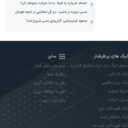
اعتماد اسپانیا به فیفا: به ما خیانت نخواهد کرد!
مسی دوباره درخشید؛ دو گل تماشایی از نابغه فوتبال
صعود اینترمیامی: آتش‌بازی مسی شروع شد!
لیگ های پرطرفدار
سایر
جدول لیگ برتر ایران (خلیج فارس)
جام ملت های آسیا
لیگ آزادگان
رنکینگ فیفا
لیگ برتر انگلیس
نقل و انتقالات اروپا
لالیگا اسپانیا
نقل و انتقالات ایران
سری آ ایتالیا
پاری سن ژرمن
لیگ قهرمانان اروپا
لیگ نخبگان آسیا
لیگ قهرمانان آسیا دو