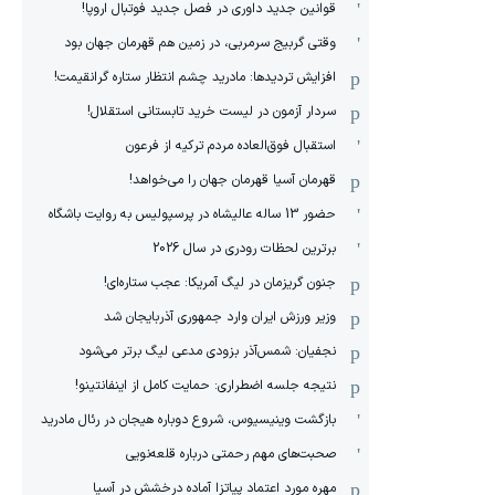
قوانین جدید داوری در فصل جدید فوتبال اروپا!
وقتی گربیج سرمربی، در زمین هم قهرمان جهان بود
افزایش تردیدها: مادرید چشم انتظار ستاره گرانقیمت!
سردار آزمون در لیست خرید تابستانی استقلال!
استقبال فوق‌‌العاده مردم ترکیه از فرعون
قهرمان آسیا قهرمان جهان را می‌خواهد!
حضور 13 ساله عالیشاه در پرسپولیس به روایت باشگاه
برترین لحظات رودری در سال 2026
جنون گریزمان در لیگ آمریکا: عجب ستاره‌ای!
وزیر ورزش ایران وارد جمهوری آذربایجان شد
نجفیان: شمس‌آذر بزودی مدعی لیگ برتر می‌شود
نتیجه جلسه اضطراری: حمایت کامل از اینفانتینو!
بازگشت وینیسیوس، شروع دوباره هیجان در رئال مادرید
صحبت‌های مهم رحمتی درباره قلعه‌نویی
مهره مورد اعتماد پیاتزا آماده درخشش در آسیا