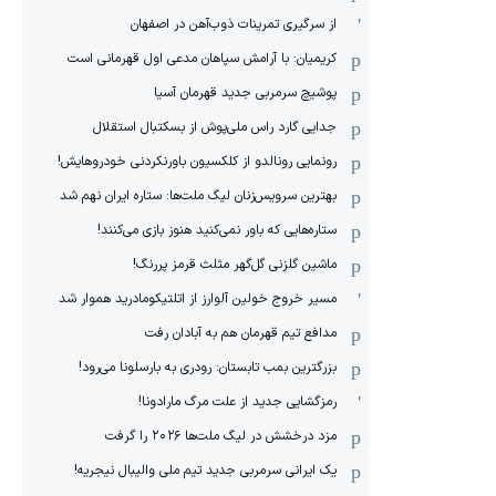
از سرگیری تمرینات ذوب‌آهن در اصفهان
کریمیان: با آرامش سپاهان مدعی اول قهرمانی است
پوشیچ سرمربی جدید قهرمان آسیا
جدایی گارد راس ملی‌پوش از بسکتبال استقلال
رونمایی رونالدو از کلکسیون باورنکردنی خودروهایش!
بهترین سرویس‌زنان لیگ ملت‌ها: ستاره ایران نهم شد
ستاره‌هایی که باور نمی‌کنید هنوز بازی می‌کنند!
ماشین گلزنی گل‌گهر مثلث قرمز پررنگ!
مسیر خروج خولین آلوارز از اتلتیکومادرید هموار شد
مدافع تیم قهرمان هم به آبادان رفت
بزرگترین بمب تابستان: رودری به بارسلونا می‌رود!
رمزگشایی جدید از علت مرگ مارادونا!
مزد درخشش در لیگ ملت‌ها ٢٠٢۶ را گرفت
یک ایرانی سرمربی جدید تیم ملی والیبال نیجریه!