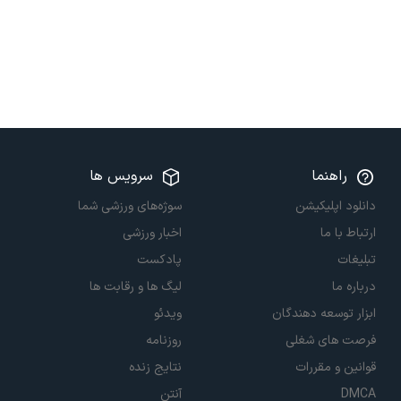
راهنما
سرویس ها
دانلود اپلیکیشن
سوژه‌های ورزشی شما
ارتباط با ما
اخبار ورزشی
تبلیغات
پادکست
درباره ما
لیگ ها و رقابت ها
ابزار توسعه دهندگان
ویدئو
فرصت های شغلی
روزنامه
قوانین و مقررات
نتایج زنده
DMCA
آنتن