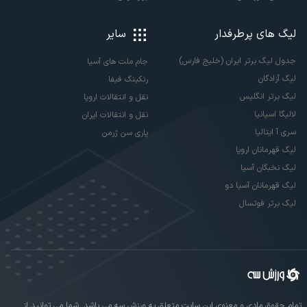
لیگ های پرطرفدار
سایر
جدول لیگ برتر ایران (خلیج فارس)
جام ملت های آسیا
لیگ آزادگان
رنکینگ فیفا
لیگ برتر انگلیس
نقل و انتقالات اروپا
لالیگا اسپانیا
نقل و انتقالات ایران
سری آ ایتالیا
پاری سن ژرمن
لیگ قهرمانان اروپا
لیگ نخبگان آسیا
لیگ قهرمانان آسیا دو
لیگ برتر فوتسال
تمام حقوق مادی و معنوی این سایت متعلق به ورزش سه می باشد. شما می توانید از