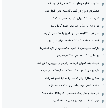
ستاره مدنظر بارسلونا در تست پزشکی رد شد
عملکردی داوان در فصل گذشته قابل قبول بود
شایعه دردناک برای لئو: پدر مسی درگذشت!
نوری به این دلایل سرمربی نفت آبادان شد
سیمئونه: تکلیف خولین آلوارز را مشخص کردیم
استارت ناکام بزرگ لیگ ملت‌ها برای فتح اروپا
بازدید مدیرعامل از کمپ اختصاصی تراکتور (عکس)
رونمایی از کیت سوم باشگاه یوونتوس
قیمت بند فروش قرارداد آرائوخو و لیورپول فاش شد
خودروهای فرمول یک، سبک‌تر و کوچک‌تر می‌شوند
صدای ستاره اینتر درآمد: به ترکیه نخواهم رفت
عقب نشینی پرسپولیس از جذب حسین‌نژاد
در سودای تکرار یک قهرمانی: اگر پیاتزا اجازه دهد!
چپ استقلال، پرسپولیسی است(عکس)