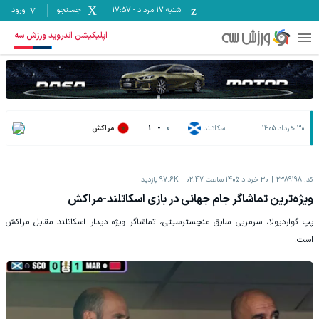
شنبه ۱۷ مرداد
-
17:57
جستجو
ورود
اپلیکیشن اندروید ورزش سه
30 خرداد 1405
اسکاتلند
0
-
1
مراکش
کد:
2389198
30 خرداد 1405 ساعت 02:47
97.6K
بازدید
ویژه‌ترین تماشاگر جام جهانی در بازی اسکاتلند-مراکش
پپ گواردیولا، سرمربی سابق منچسترسیتی، تماشاگر ویژه دیدار اسکاتلند مقابل مراکش
است.