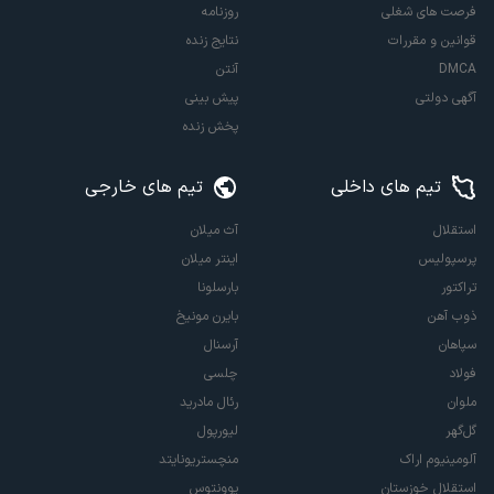
فرصت های شغلی
روزنامه
قوانین و مقررات
نتایج زنده
DMCA
آنتن
آگهی دولتی
پیش بینی
پخش زنده
تیم های داخلی
تیم های خارجی
استقلال
آث میلان
پرسپولیس
اینتر میلان
تراکتور
بارسلونا
ذوب آهن
بایرن مونیخ
سپاهان
آرسنال
فولاد
چلسی
ملوان
رئال مادرید
گل‌گهر
لیورپول
آلومینیوم اراک
منچستریونایتد
استقلال خوزستان
یوونتوس