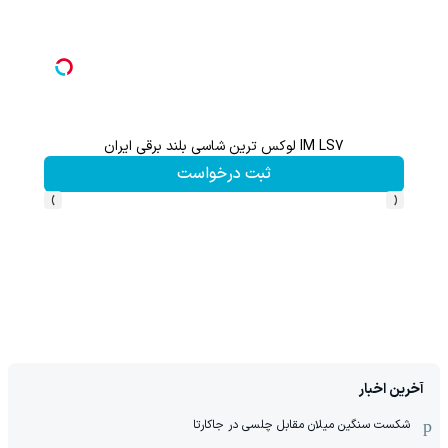
گردونه شانس بدون پوچ از PS5 تا آیفون17 و 1000دلار جایز
بچرخونش
›
‹
آخرین اخبار
شکست سنگین میلان مقابل چلسی در جاکارتا