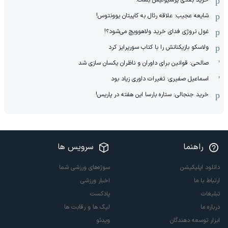
خرید بعدی پرسپولیس بست!
شایعه عجیب: علاقه رئال به کاپیتان یوونتوس!
غول نروژی فدای خرید ولاهوویچ می‌شود؟!
ولاسکو بازیکنانش را با کتاب سورپرایز کرد
صالحی: قوانین برای داوران و ناظران یکسان سازی شد
اسماعیل صفیری: تغیرات داوری زیاد بود
خرید جنجالی: ستاره بارسا این هفته در پاریس!
راهنما
سرویس ها
دانلود اپلیکیشن
سوژه‌های ورزشی شما
ارتباط با ما
اخبار ورزشی
تبلیغات
پادکست
درباره ما
لیگ ها و رقابت ها
ابزار توسعه دهندگان
ویدئو