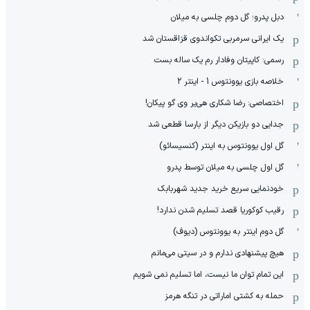
دبل پدرو؛ گل دوم چلسی به میلان
یک ایرانی سرمربی تکواندوی قزاقستان شد
رسمی: کاپیتان وفادار رم یک ساله بست
خلاصه بازی یوونتوس 1 - اینتر 2
اختصاصی: رضا شکاری هی‌یر وی‌ گو پیکان!
جدایی دو بازیکن دیگر از بارسا قطعی شد
گل اول یوونتوس به اینتر (کنسیسائو)
گل اول چلسی به میلان توسط پدرو
خودنمایی سریع خرید جدید شهربابک
رقیب کوکوریا قصد تسلیم شدن ندارد!
گل دوم اینتر به یوونتوس (دیوف)
هیچ پیشنهادی ندارم و در سیتی می‌مانم
این تمام توان ما نیست، اما تسلیم نمی شویم
حمله به کشتی اماراتی در تنگه هرمز