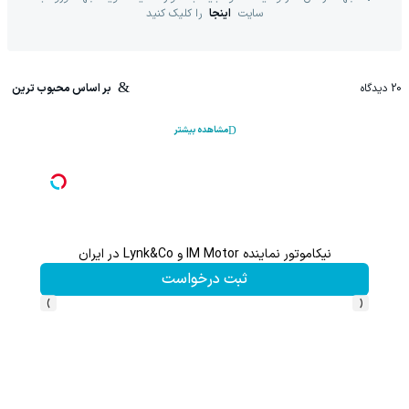
سایت
اینجا
را کلیک کنید
20
دیدگاه
بر اساس محبوب ترین
مشاهده بیشتر
1 کیلومترپیمایش با یکبار شارژ
این پک تقویت موی جلبک 
ثبت درخواست
ت
›
‹