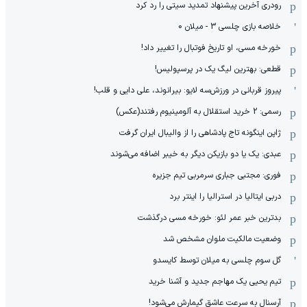
رودری آخرین پیشنهاد تمدید سیتی را رد کرد
خلاصه بازی چلسی 3 - میلان 0
خورخه مسی، او تاریخ فوتبال را تغییر داد!
قطعی: بهترین لیگ یک در پرسپولیس!
پیروز قربانی در ورزش‌سه لایو: بیرانوند، علی دایی و قلب!
رسمی: 2 خرید استقلال به آلومینیوم رفتند(عکس)
ژاپن اینگونه تاج پادشاهی را از والیبال ایران گرفت
عبدی: یک یا دو بازیکن دیگر به خیبر اضافه می‌شوند
فوری: مجتبی جباری سرمربی تیم جزیره
دربی ایتالیا در استرالیا را اینتر برد
بدترین خبر عمر لئو: خورخه مسی درگذشت
وضعیت مالکیت ملوان مشخص شد
گل سوم چلسی به میلان توسط کایسدو
تیم یحیی یک مهاجم جدید و آشنا خرید
آرسنال به سرعت عاشق گیمارش می‌شود!