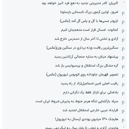
اکبریان: کادر مدیریتی جدید به نفع فرد البرز خواهد بود
امروز، اولین آزمون بزرگ تابستانی بارسلونا
لژیونر مسی‌ها با گل و پاس گل آمد (عکس)
کمالوند: امسال قرار است متعجبتان کنیم
آزادی و تختی تا آخر سال از دسترس خارج شد
سنگین‌ترین رقابت وزنه برداری در سنگین وزن(عکس)
پیشنهاد میلان به ستاره جنجالی آرژانتین رسید
گره مشکل بزرگ استقلال و پرسپولیس باز شد
تصویر قهرمان جاودانه روی اتوبوس لیورپول (عکس)
رقیب اصلی امین اسماعیل‌نژاد از راه رسید
بادامکی: برای تارتار فقط یک نگرانی دارم
سپاه: بازگشایی تنگه هرمز منوط به پذیرش شروط ایران است
قرارداد مربی خارجی استقلال تمدید شد
هایجک 130 میلیون پوندی آرسنال به لیورپول!
ماجدی: آزادی و تختی تا پایان سال به لیگ نمی رسند