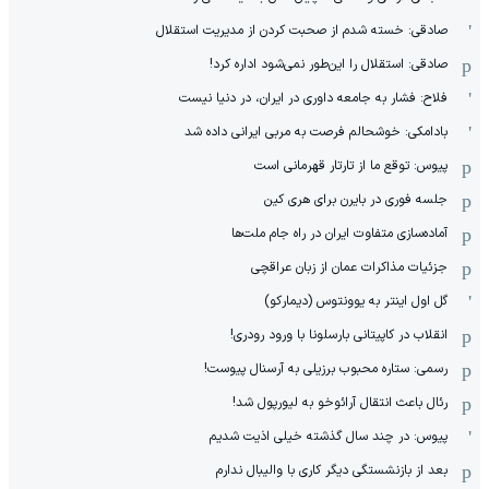
صادقی: خسته شدم از صحبت کردن از مدیریت استقلال
صادقی: استقلال را این‌طور نمی‌شود اداره کرد!
فلاح: فشار به جامعه داوری در ایران، در دنیا نیست
بادامکی: خوشحالم فرصت به مربی ایرانی داده شد
پیوس: توقع ما از تارتار قهرمانی است
جلسه فوری در بایرن برای هری کین
آماده‌سازی متفاوت ایران در راه جام ملت‌ها
جزئیات مذاکرات عمان از زبان عراقچی
گل اول اینتر به یوونتوس (دیمارکو)
انقلاب در کاپیتانی بارسلونا با ورود رودری!
رسمی: ستاره محبوب برزیلی به آرسنال پیوست!
رئال باعث انتقال آرائوخو به لیورپول شد!
پیوس: در چند سال گذشته خیلی اذیت شدیم
بعد از بازنشستگی دیگر کاری با والیبال ندارم