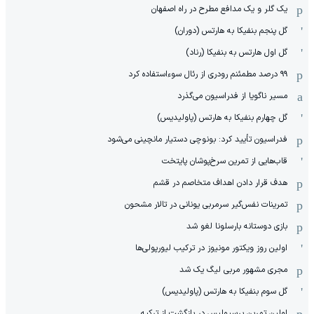
یک گلر و یک مدافع مطرح در راه اصفهان
گل پنجم بنفیکا به هارتس (دوران)
گل اول هارتس به بنفیکا (رناد)
۹۹ درصد مطمئنم رودری از رئال سوءاستفاده کرد
مسیر ناگویا از فدراسیون می‌گذرد
گل چهارم بنفیکا به هارتس (پاولیدیس)
فدراسیون تأیید کرد: بونوچی دستیار مانچینی می‌شود
قاب‌هایی از تمرین سرخ‌پوشان پایتخت
هدف قرار دادن اهداف متخاصم در قشم
‏تمرینات نفس‌گیر سرمربی یونانی در تالار مشحون
بازی دوستانه بارسلونا لغو شد
اولین روز ویکتور مونیوز در ترکیب لیورپولی‌ها
مجری مشهور مربی لیگ یک شد
گل سوم بنفیکا به هارتس (پاولیدیس)
اولین تمرین پرسپولیس در بازگشت از ترکیه