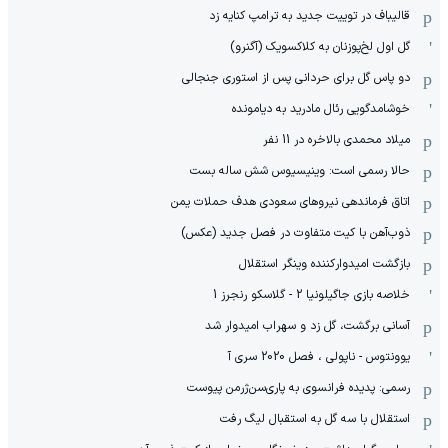
قالیباف در توییت جدید به ترامپ کنایه زد
گل اول لخ‌پوزنان به کلاکسویک (آگنرو)
دو پاس گل برای حردانی پس از استوری جنجالی
خوشامدگویی رئال مادرید به دیامونده
میلاد محمدی بالاخره در 11 نفر
حالا رسمی است: وینیسیوس شش ساله بست
اتاق فرماندهی نیروهای سعودی هدف حملات یمن
ذوب‌آهن با کیت متفاوت در فصل جدید (عکس)
بازگشت امیدوارکننده وینگر استقلال
خلاصه بازی جاگیلونیا 2 - گلاسکو رنجرز 1
آسانی برگشت، گل زد و سهراب امیدوار شد
یوونتوس - ناپولی ، فصل 2020 سری آ
رسمی: پدیده فرانسوی به پاری‌سن‌ژرمن پیوست
استقلال با سه گل به استقبال لیگ رفت