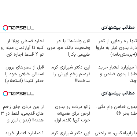
مطالب پیشنهادی
تنها راه رهایی از کمر
الان وقتشه‼️ با هر
اجاره‌ قسطی ویلا! از
درد بدون نیاز به دارو!
وضعیت بانک مو، موی
کلبه تا آپارتمان مبله رو
(◂پرسش‌نامه)
طبیعی بکار!
تو 4 قسط اجاره کن.
۱ میلیارد اعتبار خرید
این دکتر شیرازی کرم
قبل از سفرهای برون
طلا | بدون ضامن و
ترمیم زخم ایرانی را
استانی خلافی خود را
چک
ساخت!!!
صفر کنید! (استعلام)
مطالب پیشنهادی
بدون ضامن وام بگیر،
زانو دردت رو بدون
از بین بردن جای زخم
طلا بخر 😍
قرص برای همیشه
های قدیمی، فقط در 3
خوب کن! (قدم اول،
هفته!! (بدون لیزر و
پرسش‌نامه)
جراحی)
با زاپیامکس، به راحتی
این دکتر شیرازی کرم
۱ میلیارد اعتبار خرید