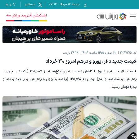
جمعه ۱۶ مرداد
-
07:16
جستجو
ورود
اپلیکیشن اندروید ورزش سه
کد:
2389295
30 خرداد 1405 ساعت 14:09
26.1K
بازدید
قیمت جدید دلار، یورو و درهم امروز 30 خرداد
قیمت دلار حواله‌ای امروز با کاهش نسبت به روز پنج‌شنبه، از ۱۴۵,۶۰۵ (یکصد و چهل و
پنج هزار و ششصد و پنج) تومان به ۱۴۵,۵۹۵ (یکصد و چهل و پنج هزار و پانصد و نود و
پنج) تومان رسید.