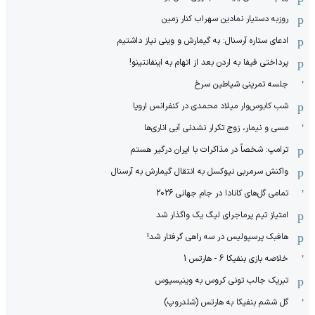
روزبه دستیار نمادین سهراب کنار زمین
ادعای ستاره آرسنال: به گیمارش و وینی نیاز داشتیم
پرداختی فیفا به اردن بعد از اتهام به اینفانتینو!
جلسه تمرینی شیاطین سرخ
شب کابوس‌وار میلاد محمدی در کنفرانس اروپا
مسی و نیمار، زوج تکرار نشدنی آبی اناری‌ها
ترامپ: شخصاً در مذاکرات با ایران درگیر هستم
واکنش سرمربی نیوکسل به انتقال گیمارش به آرسنال
تمامی گل‌های کانادا در جام جهانی 2026
امتیاز تیم پرماجرای لیگ یک واگذار شد
هافبک پرسپولیس در سه راهی گرفتار شد!
خلاصه بازی بنفیکا 6 - هارتس 1
تبریک جالب تونی کروس به وینیسیوس
گل ششم بنفیکا به هارتس (شلدروپ)