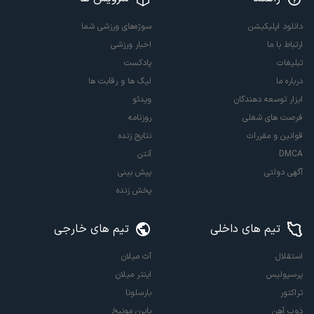
دانلود اپلیکیشن
سوژه‌های ورزشی شما
ارتباط با ما
اخبار ورزشی
تبلیغات
پادکست
درباره ما
لیگ ها و رقابت ها
ابزار توسعه دهندگان
ویدئو
فرصت های شغلی
روزنامه
قوانین و مقررات
نتایج زنده
DMCA
آنتن
آگهی دولتی
پیش بینی
پخش زنده
تیم های داخلی
تیم های خارجی
استقلال
آث میلان
پرسپولیس
اینتر میلان
تراکتور
بارسلونا
ذوب آهن
بایرن مونیخ