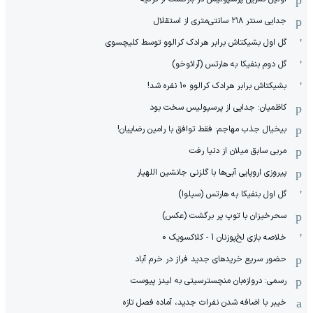
جدایی سنتر ۲۱۸ سانتی‌متری از استقلال
گل اول بشیکتاش برابر هرادک کرالوو توسط کلیچسوی
گل دوم بنفیکا به هارتس (آرائوخو)
بشیکتاش برابر هرادک کرالوو 10 نفره شد!
کاظمیان: جدایی از پرسپولیس سخت بود
بیخیال جذب مهاجم: فقط توافق با رامین رضاییان!
مربی سابق میلان از دنیا رفت
پیروزی اروپایی آبی‌ها با گلزنی جانشین اللهیار
گل اول بنفیکا به هارتس (سیلوا)
سحرخیزان با توپ پر برگشت (عکس)
خلاصه بازی لخ‌پوزنان 1 - کلاکسویک 0
حضور سریع خریدهای جدید فراز در خرم آباد
رسمی: دروازه‌بان منچسترسیتی به لیدز پیوست
خیبر با اضافه شدن نفرات جدید، آماده فصل تازه