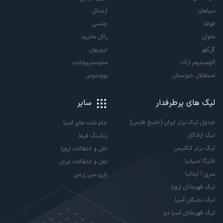
سپاهان
آرسنال
فولاد
چلسی
ملوان
رئال مادرید
گل‌گهر
لیورپول
آلومینیوم اراک
منچستریونایتد
استقلال خوزستان
یوونتوس
لیگ های پرطرفدار
سایر
جدول لیگ برتر ایران (خلیج فارس)
جام ملت های آسیا
لیگ آزادگان
رنکینگ فیفا
لیگ برتر انگلیس
نقل و انتقالات اروپا
لالیگا اسپانیا
نقل و انتقالات ایران
سری آ ایتالیا
پاری سن ژرمن
لیگ قهرمانان اروپا
لیگ نخبگان آسیا
لیگ قهرمانان آسیا دو