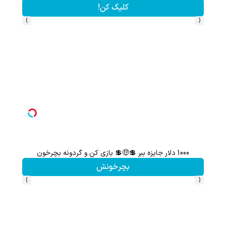
کلیک کن!
›
‹
1000 دلار جایزه ببر 💲🤑💲 بازی کن و گردونه بچرخون
گردونه شانس بدون 
بچرخونش
›
‹