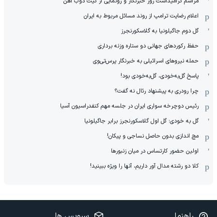
مراسم گرامیداشت روز خبرنگار و رونمایی از کیت ذوب آهن
اعلام رضایت ترامپ از روند مسائل مربوط به ایران
گل دوم جاگیلونیا به گلاسکورنجرز
حفظ رکوردهای جهانی دو ستاره وزنه برداری
حمله نیروهای اسرائیلی به خبرنگار پرس‌تی‌وی
پاسخ گل‌به‌خودی، گل‌به‌خودی بود!
چرا رودری به پیشنهاد رئال نه گفت؟
رئیس دوچرخه سواری ایران در جلسه مهم کنفدراسیون آسیا
گل به خودی؛ گل اول گلاسکورنجرز برابر جاگیلونیا
مچ اندازی بدون حاصل نساجی و پیکان!
اولین حضور کارتساس در میان زنبورها
کلا دو‌ رشته مدال آور داریم، آنها را ویژه ببینید!
راهنما
سرویس ها