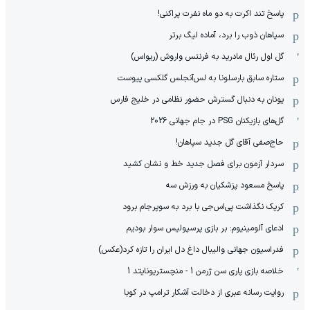
پاسخ تند اکرت به دو ماه نفرت پراکنی!
سپاهان ذوب را برد، آماده لیگ برتر
گل اول رئال مادرید به فرنتس واروش (ریواس)
ستاره سابق بارسلونا به لس‌آنجلس گلکسی پیوست
یونان به دنبال گسترش حضور نظامی در خلیج فارس
گل‌های بازیکنان PSG در جام جهانی 2026
حاج‌صفی آقای گل جدید سپاهان!
سردار آزمون برای فصل جدید خط و نشان کشید
پاسخ مسعود پزشکیان به ورزش سه
کریک نگذاشت پی‌اس‌جی با برد به سوپرجام برود
ادعای آلومینیوم: بر بازی پرسپولیس سوار بودیم
فدراسیون جهانی والیبال داغ دل ایران را تازه کرد(عکس)
خلاصه بازی پاری سن ژرمن 1 - منچستریونایتد 1
روایت رسانه عبری از دخالت آشکار ترامپ در کوبا