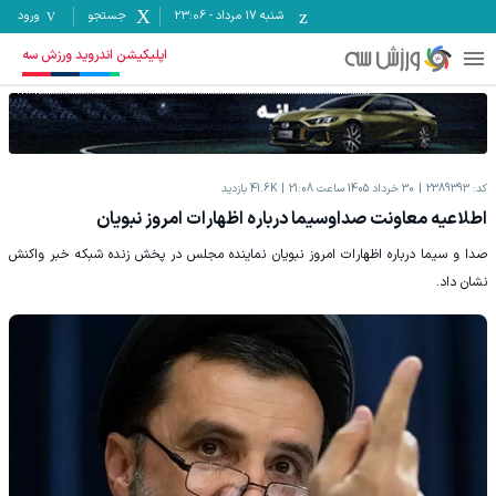
شنبه ۱۷ مرداد
-
23:06
جستجو
ورود
اپلیکیشن اندروید ورزش سه
کد:
2389393
30 خرداد 1405 ساعت 21:08
41.6K
بازدید
اطلاعیه معاونت صداوسیما درباره اظهارات امروز نبویان
صدا و سیما درباره اظهارات امروز نبویان نماینده مجلس در پخش زنده شبکه خبر واکنش
نشان داد.