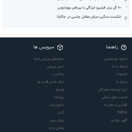
10 گل برتر فیلیپو اینزاگی با پیراهن یوونتوس
شکست سنگین میلان مقابل چلسی در جاکارتا
راهنما
سرویس ها
دانلود اپلیکیشن
سوژه‌های ورزشی شما
ارتباط با ما
اخبار ورزشی
تبلیغات
پادکست
درباره ما
لیگ ها و رقابت ها
ابزار توسعه دهندگان
ویدئو
فرصت های شغلی
روزنامه
قوانین و مقررات
نتایج زنده
DMCA
آنتن
آگهی دولتی
پیش بینی
پخش زنده