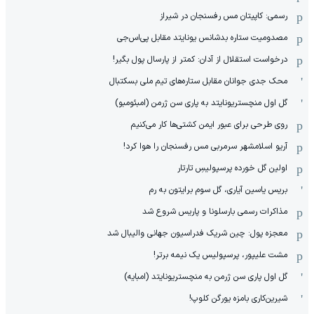
رسمی: کاپیتان مس رفسنجان در شیراز
مصدومیت ستاره بدشانس یونایتد مقابل پی‌اس‌جی
درخواست استقلال از آدان: کمتر از پارسال پول بگیر!
محک جدی ‌جوانان مقابل ستاره‌های تیم ملی بسکتبال
گل اول منچستریونایتد به پاری سن ژرمن (امبئومبو)
روی طرحی برای عبور ایمن کشتی‌ها کار می‌کنیم
آریو اسلامشهر سرمربی مس رفسنجان را هوا کرد!
اولین گل خورده پرسپولیسِ تارتار
بریس یاسین آیاری، گل سوم برایتون به رم
مذاکرات رسمی بارسلونا و پاریس شروع شد
معجزه پول: چین شریک فدراسیون جهانی والیبال شد
مشت علیپور، پرسپولیس یک نیمه برتر!
گل اول پاری سن ژرمن به منچستریونایتد (امبایه)
شیرین‌کاری بامزه یورگن کلوپ!