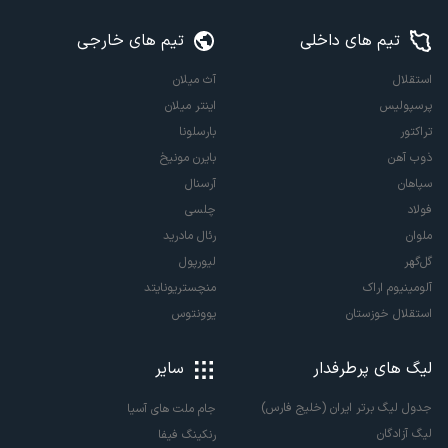
تیم های داخلی
تیم های خارجی
استقلال
آث میلان
پرسپولیس
اینتر میلان
تراکتور
بارسلونا
ذوب آهن
بایرن مونیخ
سپاهان
آرسنال
فولاد
چلسی
ملوان
رئال مادرید
گل‌گهر
لیورپول
آلومینیوم اراک
منچستریونایتد
استقلال خوزستان
یوونتوس
لیگ های پرطرفدار
سایر
جدول لیگ برتر ایران (خلیج فارس)
جام ملت های آسیا
لیگ آزادگان
رنکینگ فیفا