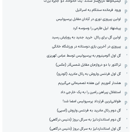
ایشیکاوا‌ها تاریخ‌ساز شدند: یک خانواده، دو جایزه بزرگ
ورود فرمانده سنتکام به اسرائیل
اولین پیروزی نوری در آبادان مقابل پرسپولیس
پیشنهاد لیل طارمی را وسوسه کرد
اولین گل برای رئال: خرید جدید به رویایش رسید
پیروزی در آخرین بازی دوستانه در ورزشگاه خانگی
گل اول آلومینیوم به پرسپولیس توسط عباس کهریزی
تراکتور با دو دروازه‌بان مقابل شمس‌آذر (عکس)
گل اول فرنتس واروش به رئال مادرید (کودرو)
هشدار آموریم: این هفته تصمیماتی می‌گیریم
استقلال پیراهن رامین را به یک خارجی داد
طولانی‌ترین قرارداد پرسپولیس امضا شد!
گل دوم رئال مادرید به فرنتس واروش (اسپی)
گل دوم استانداردلیژ به سرکل بروژ (دنیس درگاهی)
گل اول استانداردلیژ به سرکل بروژ (دنیس درگاهی)