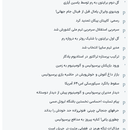
گل دوم برایتون به رم توسط یاسین آیاری
ویدیوی وایرال یامال قبل از فینال جام جهانی!
رسمی: کاپیتان پیکان تمدید کرد
سرمربی استقلال سرمربی تیم ملی کشورش شد
گل اول برایتون با شلیک روتر به دروازه رم
مدیر تیم سایپا انتخاب شد
ترکیب پرستاره تراکتور در استادیوم یادگار
ورود بازیکنان پرسپولیس و آلومینیوم به زمین
بازار داغ آغوش و خوش‌و‌بش در حاشیه بازی پرسپولیس
سقوط بالگرد سیکورسکی اس-۶۴ آمریکا
دیدار مدیران پرسپولیس و آلومینیوم پیش از دیدار دوستانه
پیام تسلیت احساسی نخستین باشگاه لیونل مسی
حرفهای جنجالی چینی: فنونی‌زاده حد خودش را بداند
چطوری یاغی! کنایه پیروز به مدافع پرسپولیس
مذاکرات تنگه هرمز در فضایی مثبت در جریان است