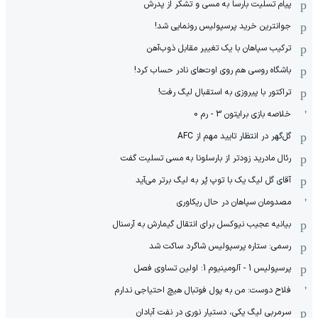
پیام تسلیت بارسا به مسی و تشکر از پدرش
جوانترین خرید پرسپولیس رونمایی شد!
ترکیب سپاهان با یک تغییر مقابل ذوب‌آهن
باشگاه روسی هم روی اوت‌های نادر حساب کرد!
تراکتور با پیروزی به استقبال لیگ رفت!
خلاصه بازی برایتون 3 - رم 0
گل‌گهر در انتظار تایید مهم از ‌AFC
رئال مادرید زودتر از بارسلونا به مسی تسلیت گفت
آقای گل لیگ یک با توپ پُر به لیگ برتر می‌آید
مصدومان سپاهان در حال ریکاوری
بیانیه عجیب نیوکسل برای انتقال گیمارش به آرسنال
رسمی: ستاره پرسپولیس شاگرد ساکت شد
پرسپولیس 1 - آلومینیوم 1: اولین تساوی فصل
فلاح دوست: من به پول فوتبال هیچ احتیاجی ندارم
سرمربی لیگ یکی، دستیار نوری در نفت آبادان