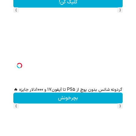
کلیک کن!
›
‹
گردونه شانس بدون پوچ از PS5 تا آیفون17 و 1000دلار جایزه 🔥
بچرخونش
›
‹