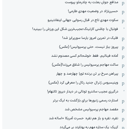
مدافع جوان بعثت به چادرملو پیوست
حسین‌نژاد در وضعیت مهدی طارمی!
سکوت مهدی تاج در قبال رسوایی جهانی اینفانتینیو
فوتبال با چاشنی کارتینگ؛عجیب‌ترین شکل این ورزش را ببینید!
فلیک در تمرین امروز بارسا سورپرایز شد!
پیروز بباز نیست، حتی پرسپولیس! (عکس)
آماده فینالیم، فقط خوشحالم کسی مصدوم نشد
ساکت مهاجم پرسپولیس را شلاق می‌زند!(عکس)
پیراهن سرخ بر تن برنده توپا چهارصد و چهار
وینیسیوس ژنرال جدید رئال را معرفی کرد (عکس)
درگیری عجیب ساندرو تونالی در دیدار دیروز تاتنهام!
استارت رسمی زنبورها برای بازگشت به لیگ برتر
مقصد مهاجم پرسپولیس مشخص شد
نقره، نقره و باز هم نقره: حسرت آمریکا ۱۰‌ساله شد
کریک: یک ستاره مهم به یونایتد بر می‌گردد