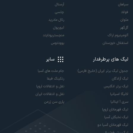
سپاهان
آرسنال
فولاد
چلسی
ملوان
رئال مادرید
گل‌گهر
لیورپول
آلومینیوم اراک
منچستریونایتد
استقلال خوزستان
یوونتوس
لیگ های پرطرفدار
سایر
جدول لیگ برتر ایران (خلیج فارس)
جام ملت های آسیا
لیگ آزادگان
رنکینگ فیفا
لیگ برتر انگلیس
نقل و انتقالات اروپا
لالیگا اسپانیا
نقل و انتقالات ایران
سری آ ایتالیا
پاری سن ژرمن
لیگ قهرمانان اروپا
لیگ نخبگان آسیا
لیگ قهرمانان آسیا دو
لیگ برتر فوتسال