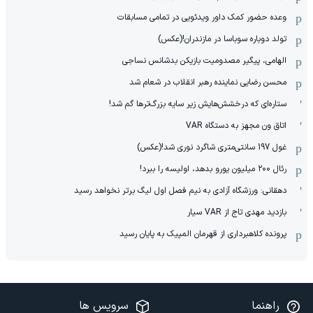
وعده حضور کمک داور ویدئویی در تمامی مسابقات
تولد دوباره سوباسا در مازندران!(عکس)
الهامی، پیگیر مصدومیت بازیکن بدشانس نساجی
محسن رضایی نماینده رهبر انقلاب در شعام شد
ستاره‌ای که درخشش‌هایش زیر سایه بزرگ‌ترها گم شد!
اتاق ون مجهز به دستگاه VAR
غول 197 سانتی‌متری شاگرد نوری شد!(عکس)
رئال ۲۰۰ میلیون یورو بدهد، اولیسه را ببرد!
دهقانی: ورزشگاه آزادی به نیم فصل اول لیگ برتر نخواهد رسید
بازدید مهدی تاج از VAR سیار
پرونده کلاهبرداری از قهرمان المپیک به پایان رسید
راهنما
سرویس ها