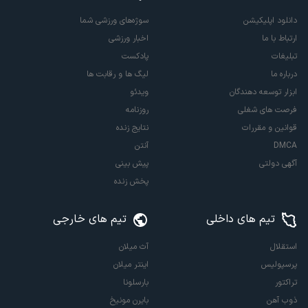
دانلود اپلیکیشن
سوژه‌های ورزشی شما
ارتباط با ما
اخبار ورزشی
تبلیغات
پادکست
درباره ما
لیگ ها و رقابت ها
ابزار توسعه دهندگان
ویدئو
فرصت های شغلی
روزنامه
قوانین و مقررات
نتایج زنده
DMCA
آنتن
آگهی دولتی
پیش بینی
پخش زنده
تیم های داخلی
تیم های خارجی
استقلال
آث میلان
پرسپولیس
اینتر میلان
تراکتور
بارسلونا
ذوب آهن
بایرن مونیخ