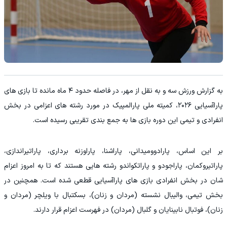
به گزارش ورزش سه و به نقل از مهر، در فاصله حدود ۴ ماه مانده تا بازی های
پاراآسیایی ۲۰۲۶، کمیته ملی پارالمپیک در مورد رشته های اعزامی در بخش
انفرادی و تیمی این دوره بازی ها به جمع بندی تقریبی رسیده است.
بر این اساس، پارادوومیدانی، پاراشنا، پاراوزنه برداری، پاراتیراندازی،
پاراتیروکمان، پاراجودو و پاراتکواندو رشته هایی هستند که تا به امروز اعزام
شان در بخش انفرادی بازی های پاراآسیایی قطعی شده است. همچنین در
بخش تیمی، والیبال نشسته (مردان و زنان)، بسکتبال با ویلچر (مردان و
زنان)، فوتبال نابینایان و گلبال (مردان) در فهرست اعزام قرار دارند.