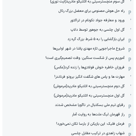
گل سوم منچسترسیتی به اتلتیکو مادرید(آیت نوری)
راه حل هوش مصنوعی برای معضل بزرگ رئال
ورود و معارفه جواد نکونام در تراکتور
گل اول چلسی به جوهور توسط دلاپ
ایران بازگشایی را به ۵ شرط بزرگ گره زد
شروع ماجراجویی تازه مهدی پاشا در شهر اولین‌ها
آموریم پس از شکست سنگین: وقت تصمیم‌گیری است!
فروزان خاطره خوش فولادی‌ها را زنده کرد(عکس)
مهارت ها و پاس های شگفت انگیز برونو فرناندز!
گل دوم منچسترسیتی به اتلتیکو مادرید(مرموش)
گل اول منچسترسیتی به اتلتیکو مادرید(مرموش)
رقبای تیم ملی بسکتبال در ناگویا مشخص‌ شدند
راز قهرمان لیگ ملت‌ها به روایت آمار
فرمان فلیک: این بازیکن از بارسا تکان نمی‌خورد!
شهاب زاهدی در ترکیب مقابل چلسی