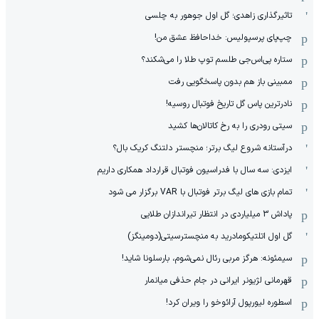
تاثیرگذاری زاهدی؛ گل اول جوهور به چلسی
چپ‌پای پرسپولیس: خداحافظ عشق من!
ستاره پی‌اس‌جی طلسم توپ طلا را می‌شکند؟
ممبینی باز هم بدون پاسخگویی رفت
نادر‌ترین پاس گل تاریخ فوتبال روسیه!
سیتی رودری را به رخ کاتالان‌ها کشید
درآستانه شروع لیگ برتر؛ منچستر دلتنگ کریک بال؟
ایزدی: سه سال با فدراسیون فوتبال قرارداد همکاری داریم
تمام بازی های لیگ برتر فوتبال با VAR برگزار می شود
پاداش 3 میلیاردی در انتظار تیراندازان طلایی
گل اول اتلتیکومادرید به منچسترسیتی(دومینگز)
سیمئونه: هرگز مربی رئال نمی‌شوم، بارسلونا شاید!
قهرمانی لژیونر ایرانی در جام حذفی میانمار
اسطوره لیورپول آرائوخو را ویران کرد!