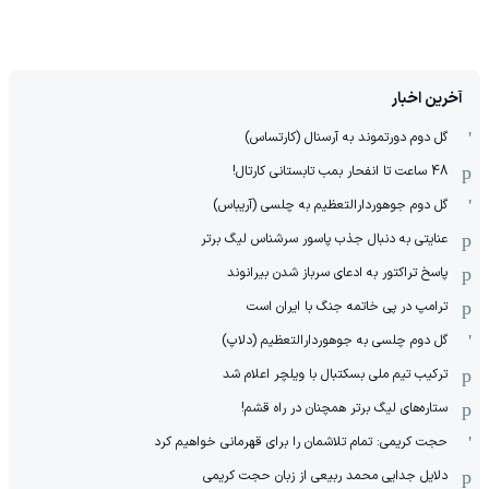
آخرین اخبار
گل دوم دورتموند به آرسنال (کارتساس)
48 ساعت تا انفحار بمب تابستانی کارتال!
گل دوم جوهوردارالتعظیم به چلسی (آریباس)
عنایتی به دنبال جذب پاسور سرشناس لیگ برتر
پاسخ تراکتور به ادعای سرباز شدن بیرانوند
ترامپ در پی خاتمه جنگ با ایران است
گل دوم چلسی به جوهوردارالتعظیم (دلاپ)
ترکیب تیم ملی بسکتبال با ویلچر اعلام شد
ستاره‌های لیگ برتر همچنان در راه قشم!
حجت کریمی: تمام تلاشمان را برای قهرمانی خواهیم کرد
دلایل جدایی محمد ربیعی از زبان حجت کریمی