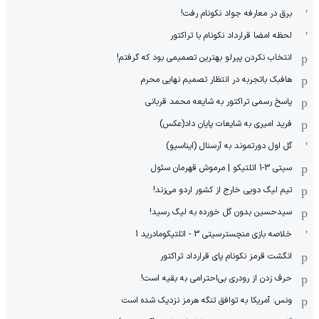
برق در معارفه جواد نکونام رفت!
لحظه امضا قرارداد نکونام با تراکتور
انتخاب نکردن پیرلو بهترین تصمیمی بود که گرفتم!
هافبک باتجربه در انتظار تصمیم نهایی محرم
پاسخ رسمی تراکتور به شایعه محمد قربانی
فرید امیری به شایعات پایان داد(عکس)
گل اول دورتموند به آرسنال (ایناسیو)
سیتی 3-1 اتلتیکو | مرموش قهرمان سئول
تیم لیگ دویی خارج از کشور اردو می‌زند!
سیدحسین بدون گل خورده به لیگ رسید!
خلاصه بازی منچسترسیتی 3 - اتلتیکومادرید 1
انگشت قرمز نکونام پای قرارداد تراکتور
حرف زدن از رودری بی‌احترامی به بقیه است!
ونس: آمریکا به توافق تنگه هرمز نزدیک شده است