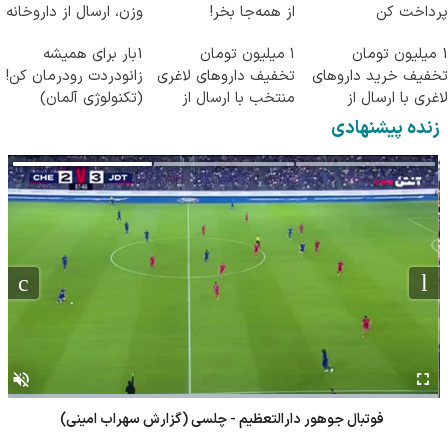
پرداخت کن
از همه‌جا بخر!
وزن، ارسال از داروخانه
های نزدیکت!
1 میلیون تومان
۱ میلیون تومان
1بار برای همیشه
تخفیف خرید داروهای
تخفیف داروهای لاغری
زانودردت رودرمان کن!
لاغری با ارسال از
منتخب با ارسال از
(تکنولوژی آلمان)
داروخانه و پک یخ!
داروخانه نزدیکت
◂پرسشنامه▸
زنده پیشنهادی
فوتبال جوهور دارالتعظیم - چلسی (گزارش سهراب امینی)