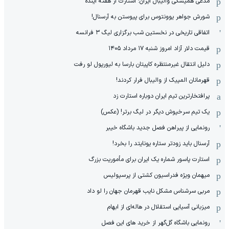
مدعی همیشگی والیبال ایران: استارت از هفته آینده
شورش جواهر یوونتوس برای پیوستن به آرسنال!
اتفاقی تاریخی در نخستین شب برگزاری لیگ ۳ فرانسه
قیمت دلار آزاد امروز شنبه ۱۷ مرداد ۱۴۰۵
دلیل انتقال غیرمنتظره کاپیتان بارسا به لیورپول لو رفت
قهرمانان المپیک از والیبال فرار کردند!
پرافتخارترین تیم ایران دوباره استارت زد
یک تیم سرخپوش دیگر در لیگ برتر! (عکس)
رونمایی از پیراهن فصل جدید باشگاه خیبر
آرسنال باید زودتر ستاره یونایتد را بخرد!
استارت پاسور شماره یک ایران برای مأموریت بزرگ
میهمان ویژه فدراسیون کشتی از پرسپولیس
مربی سرشناس مشکل نایب قهرمان جهان را لو داد
میزبانی آسیایی استقلال در هاله‌ای از ابهام
رونمایی باشگاه گل‌گهر از خرید های این فصل