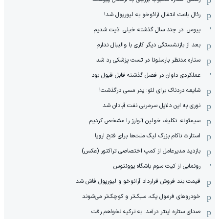
رئال باعث انتقال آرائوخو به لیورپول شد!
پیوس: در چند سال گذشته خیلی اذیت شدیم
بعد از بازنشستگی دیگر کاری با والیبال ندارم
ستاره مدنظر بارسلونا در تست پزشکی رد شد
عملکردی داوان در فصل گذشته قابل قبول بود
شایعه دردناک برای لئو: پدر مسی درگذشت!
نوری به این دلایل سرمربی نفت آبادان شد
سیمئونه: تکلیف خولین آلوارز را مشخص کردیم
استارت ناکام بزرگ لیگ ملت‌ها برای فتح اروپا
بازدید مدیرعامل از کمپ اختصاصی تراکتور (عکس)
رونمایی از کیت سوم باشگاه یوونتوس
قیمت بند فروش قرارداد آرائوخو و لیورپول فاش شد
خودروهای فرمول یک، سبک‌تر و کوچک‌تر می‌شوند
صدای ستاره اینتر درآمد: به ترکیه نخواهم رفت