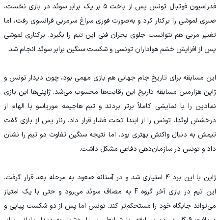
فدراسیون فوتبال تونس پس از باخت ۵ بر یک برابر سوئد در بازی نخست،
صبری لموشی را برکنار کرد و به‌صورت فوری سراغ سرمربی فرانسوی رفت، اما
تغییر مربی هم نتوانست جلوی بحران فنی این تیم را بگیرد. برکناری لموشی
پس از افزایش خشم هواداران تونسی و شکست سنگین برابر سوئد انجام شد.
این مسابقه برای تاریخ جام جهانی هم بازی مهمی بود، چون دیدار تونس و
ژاپن هزارمین مسابقه تاریخ این رقابت‌ها محسوب می‌شد. ژاپنی‌ها این بازی
نمادین را با نمایشی کاملاً برتر بردند و تیم هاجیمه موریاسو با الهام از
درخشش اوئدا، تونس را از ابتدا تحت فشار قرار داد. رنار پس از بازی گفت
تیمش به دنبال واکنش بهتری بود، اما نتیجه سنگین تفاوت دو تیم را نشان
داد و تونس در سازمان‌دهی دفاعی مشکل داشت.
ژاپن با این برد ۴ امتیازی شد و در آستانه صعود به مرحله بعد قرار گرفت.
این تیم در بازی آخر گروه F به مصاف سوئد می‌رود و حتی با یک امتیاز
می‌تواند جایگاه خود را مستحکم‌تر کند. تونس اما پس از دو شکست پیاپی و