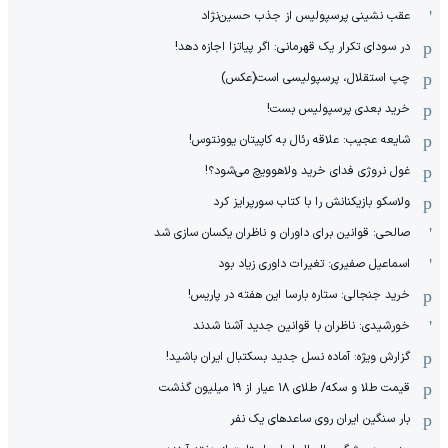
عقب نشینی پرسپولیس از جذب حسین‌نژاد
در سودای تکرار یک قهرمانی: اگر پیاتزا اجازه دهد!
چپ استقلال، پرسپولیسی است(عکس)
خرید بعدی پرسپولیس بست!
شایعه عجیب: علاقه رئال به کاپیتان یوونتوس!
غول نروژی فدای خرید ولاهوویچ می‌شود؟!
ولاسکو بازیکنانش را با کتاب سورپرایز کرد
صالحی: قوانین برای داوران و ناظران یکسان سازی شد
اسماعیل صفیری: تغیرات داوری زیاد بود
خرید جنجالی: ستاره بارسا این هفته در پاریس!
خورشیدی: ناظران با قوانین جدید آشنا شدند
گزارش ویژه‌: آماده نسل جدید بسکتبال ایران باشید!
قیمت طلا و سکه/ طلای ۱۸ عیار از ۱۹ میلیون گذشت
بار سنگین ایران روی ساعدهای یک نفر