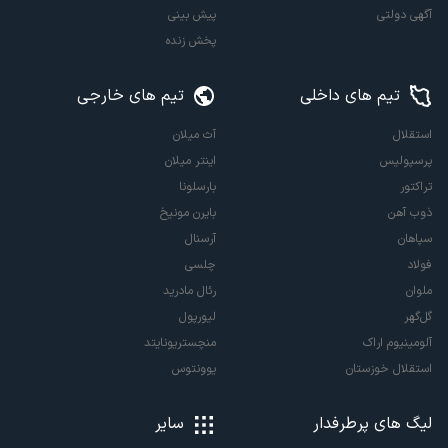
آگهی دولتی
پیش بینی
پخش زنده
تیم های داخلی
تیم های خارجی
استقلال
آث میلان
پرسپولیس
اینتر میلان
تراکتور
بارسلونا
ذوب آهن
بایرن مونیخ
سپاهان
آرسنال
فولاد
چلسی
ملوان
رئال مادرید
گل‌گهر
لیورپول
آلومینیوم اراک
منچستریونایتد
استقلال خوزستان
یوونتوس
لیگ های پرطرفدار
سایر