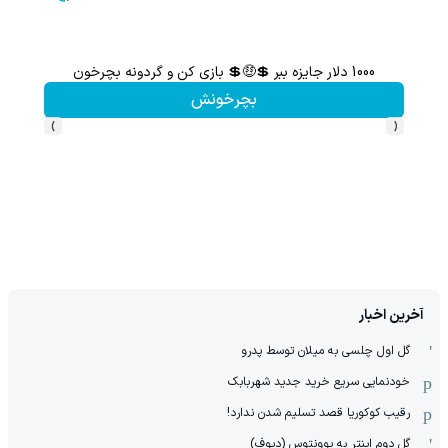
1000 دلار جایزه ببر 💲🤑💲 بازی کن و گردونه بچرخون
گردونه شانس بدون 
بچرخونش
›
‹
آخرین اخبار
گل اول چلسی به میلان توسط پدرو
خودنمایی سریع خرید جدید شهربابک
رقیب کوکوریا قصد تسلیم شدن ندارد!
گل دوم اینتر به یوونتوس (دیوف)