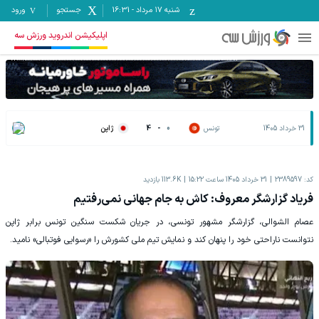
شنبه ۱۷ مرداد
-
16:31
جستجو
ورود
اپلیکیشن اندروید ورزش سه
31 خرداد 1405
تونس
0
-
4
ژاپن
کد:
2389597
31 خرداد 1405 ساعت 15:22
113.6K
بازدید
فریاد گزارشگر معروف: کاش به جام جهانی نمی‌رفتیم
عصام الشوالی، گزارشگر مشهور تونسی، در جریان شکست سنگین تونس برابر ژاپن
نتوانست ناراحتی خود را پنهان کند و نمایش تیم ملی کشورش را «رسوایی فوتبالی» نامید.