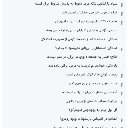
سپاه: بازگشایی تنگه هرمز منوط به پذیرش شروط ایران است
قرارداد مربی خارجی استقلال تمدید شد
هایجک 130 میلیون پوندی آرسنال به لیورپول!
ماجدی: آزادی و تختی تا پایان سال به لیگ نمی رسند
صادقی: خسته شدم از صحبت کردن از مدیریت استقلال
صادقی: استقلال را این‌طور نمی‌شود اداره کرد!
فلاح: فشار به جامعه داوری در ایران، در دنیا نیست
بادامکی: خوشحالم فرصت به مربی ایرانی داده شد
پیوس: توقع ما از تارتار قهرمانی است
جلسه فوری در بایرن برای هری کین
آماده‌سازی متفاوت ایران در راه جام ملت‌ها
جزئیات مذاکرات عمان از زبان عراقچی
گل اول اینتر به یوونتوس (دیمارکو)
انقلاب در کاپیتانی بارسلونا با ورود رودری!
رسمی: ستاره محبوب برزیلی به آرسنال پیوست!