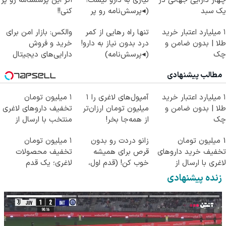
چهار دارایی جهانی در
نیازی به دارو نیست!
اگر این پرسشنامه رو پر
یک سبد
(◂پرسش‌نامه رو پر
کنی!!
کن)
۱ میلیارد اعتبار خرید
تنها راه رهایی از کمر
والکس: بازار امن برای
طلا | بدون ضامن و
درد بدون نیاز به دارو!
خرید و فروش
چک
(◂پرسش‌نامه)
دارایی‌های دیجیتال
مطالب پیشنهادی
۱ میلیارد اعتبار خرید
آمپول‌های لاغری را ۱
۱ میلیون تومان
طلا | بدون ضامن و
میلیون تومان ارزان‌تر
تخفیف داروهای لاغری
چک
از همه‌جا بخر!
منتخب با ارسال از
داروخانه نزدیکت
1 میلیون تومان
زانو دردت رو بدون
۱ میلیون تومان
تخفیف خرید داروهای
قرص برای همیشه
تخفیف محصولات
لاغری با ارسال از
خوب کن! (قدم اول،
لاغری؛ یک قدم
داروخانه و پک یخ!
پرسش‌نامه)
نزدیک‌تر به شروع
زنده پیشنهادی
کاهش وزن