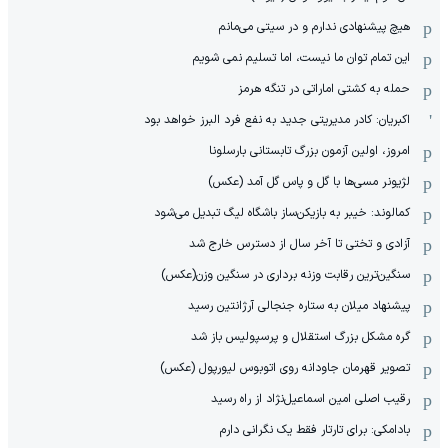
هیچ پیشنهادی ندارم و در سیتی می‌مانم
این تمام توان ما نیست، اما تسلیم نمی شویم
حمله به کشتی اماراتی در تنگه هرمز
اکبریان: کادر مدیریتی جدید به نفع فرد البرز خواهد بود
امروز، اولین آزمون بزرگ تابستانی بارسلونا
لژیونر مسی‌ها با گل و پاس گل آمد (عکس)
کمالوند: خیبر به بازیکن‌ساز باشگاه لیگ تبدیل می‌شود
آزادی و تختی تا آخر سال از دسترس خارج شد
سنگین‌ترین رقابت وزنه برداری در سنگین وزن(عکس)
پیشنهاد میلان به ستاره جنجالی آرژانتین رسید
گره مشکل بزرگ استقلال و پرسپولیس باز شد
تصویر قهرمان جاودانه روی اتوبوس لیورپول (عکس)
رقیب اصلی امین اسماعیل‌نژاد از راه رسید
بادامکی: برای تارتار فقط یک نگرانی دارم