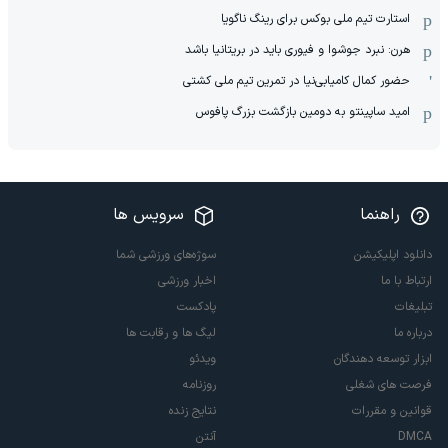
استارت تیم ملی بوکس برای رینگ ناگویا
هرن: نبرد جوشوا و فیوری باید در بریتانیا باشد
حضور کمال کامیابی‌نیا در تمرین تیم ملی کشتی
امید ساپینتو به دومین بازگشت بزرگ پافوس
راهنما
سرویس ها
دانلود اپلیکیشن
سوژه‌های ورزشی شما
ارتباط با ما
اخبار ورزشی
تبلیغات
پادکست
درباره ما
لیگ ها و رقابت ها
ابزار توسعه دهندگان
ویدئو
فرصت های شغلی
روزنامه
قوانین و مقررات
نتایج زنده
DMCA
آنتن