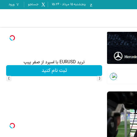
پنجشنبه ۱۵ مرداد
-
15:26
جستجو
ورود
ترید EURUSD با اسپرد از صفر پیپ
ثبت نام کنید
›
‹