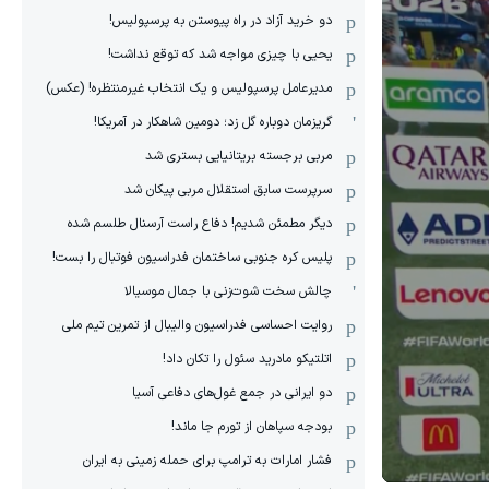
دو خرید آزاد در راه پیوستن به پرسپولیس!
یحیی با چیزی مواجه شد که توقع نداشت!
مدیرعامل پرسپولیس و یک انتخاب غیرمنتظره! (عکس)
گریزمان دوباره گل زد؛ دومین شاهکار در آمریکا!
مربی برجسته بریتانیایی بستری شد
سرپرست سابق استقلال مربی پیکان شد
دیگر مطمئن شدیم! دفاع راست آرسنال طلسم شده
پلیس کره ‌جنوبی ساختمان فدراسیون فوتبال را بست!
چالش سخت شوت‌زنی با جمال موسیالا
روایت احساسی فدراسیون والیبال از تمرین تیم ملی
اتلتیکو مادرید سئول را تکان داد!
دو ایرانی در جمع غول‌های دفاعی آسیا
بودجه سپاهان از تورم جا ماند!
فشار امارات به ترامپ برای حمله زمینی به ایران