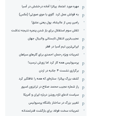
مهره مورد اعتماد پیاتزا آماده درخشش در آسیا
به قولش عمل کرد: گاوی با موی صورتی! (عکس)
رامین پس از عالیشاه، پول یعنی عشق!
تلاش سوم استقلال برای باز شدن پنجره نتیجه نداشت
عجیب‌ترین انتقال تابستانی والیبال جهان
ایرانی‌ترین تیم آسیا در قطر
تمرینات ویژه رحمان احمدی برای گلرهای سپاهان
پرسپولیس همه کار کرد اما زورش نرسید!
برگزاری نشست ۴ جانبه در اردن
کشف بزرگ پیاتزا: ستاره‌ای که همه را غافلگیر کرد
راز شماره عجیب محمد صلاح در ترابزون اسپور
سیاست ادعای تازه رویترز درباره ایران و آمریکا
تغییر بزرگ در ساختار باشگاه پرسپولیس
تمرینات سخت فولاد برای بازگشت قدرتمندانه