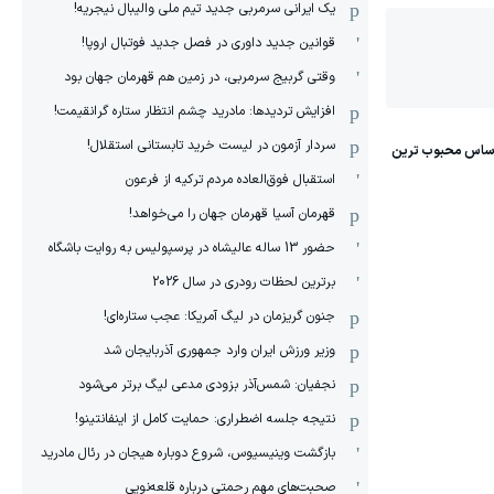
یک ایرانی سرمربی جدید تیم ملی والیبال نیجریه!
قوانین جدید داوری در فصل جدید فوتبال اروپا!
وقتی گربیج سرمربی، در زمین هم قهرمان جهان بود
افزایش تردیدها: مادرید چشم انتظار ستاره گرانقیمت!
سردار آزمون در لیست خرید تابستانی استقلال!
استقبال فوق‌‌العاده مردم ترکیه از فرعون
قهرمان آسیا قهرمان جهان را می‌خواهد!
حضور 13 ساله عالیشاه در پرسپولیس به روایت باشگاه
برترین لحظات رودری در سال 2026
جنون گریزمان در لیگ آمریکا: عجب ستاره‌ای!
وزیر ورزش ایران وارد جمهوری آذربایجان شد
نجفیان: شمس‌آذر بزودی مدعی لیگ برتر می‌شود
نتیجه جلسه اضطراری: حمایت کامل از اینفانتینو!
بازگشت وینیسیوس، شروع دوباره هیجان در رئال مادرید
صحبت‌های مهم رحمتی درباره قلعه‌نویی