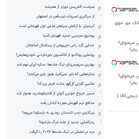
سیاست آتش‌بس دورتر از همیشه
از سرگیری تمرینات ذوب‌آهن در اصفهان
انک مو، موی
کریمیان: با آرامش سپاهان مدعی اول قهرمانی است
پوشیچ سرمربی جدید قهرمان آسیا
 میخوای؟
جدایی گارد راس ملی‌پوش از بسکتبال استقلال
بخر!
رونمایی رونالدو از کلکسیون باورنکردنی خودروهایش!
بهترین سرویس‌زنان لیگ ملت‌ها: ستاره ایران نهم شد
ستاره‌هایی که باور نمی‌کنید هنوز بازی می‌کنند!
 میخوای؟
بخر!
ماشین گلزنی گل‌گهر مثلث قرمز پررنگ!
مسیر خروج خولین آلوارز از اتلتیکومادرید هموار شد
یجی‌کالا (
مدافع تیم قهرمان هم به آبادان رفت
بزرگترین بمب تابستان: رودری به بارسلونا می‌رود!
رمزگشایی جدید از علت مرگ مارادونا!
مزد درخشش در لیگ ملت‌ها ٢٠٢۶ را گرفت