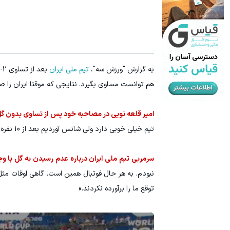
۳ دلار پاداش در هر لات معاملاتی در بروکر اینوسلو
ترید URUSD
ثبت نام کنید
به گزارش "ورزش سه"،
تیم ملی ایران
هم توانست مساوی بگیرد. نتایجی که موقتا ایران را ص
امیر قلعه نویی در مصاحبه خود پس از تساوی بدون گ
تیم خیلی خوبی دارد ولی شانس آوردیم بعد از 10 نفره شدن بازی را نباختیم.»
سرمربی تیم ملی ایران درباره عدم رسیدن به گل با وجود 10 نفره شدن حریف و تعویض هایی که وارد زمین شدند، تا
نبودم. به هر حال فوتبال همین است. گاهی اوقات مثل
توقع ما را برآورده نکردند.»