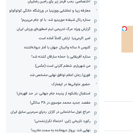
اختصاصی: بمب قرمز زیر پای رامین رضاییان
معارفه زیبا و تماشایی ووزینیا در ورزشگاه خانگی کولوکولو
ستاره رئال شیفته مورینیو شد: با او جام می‌بریم!
گزارش ویژه: مرگ تدریجی تیم اسطوره‌ای ورزش ایران
امیر اکرمی‌نیا: ارتش کاملاً آماده است
کابوس ۸ ساله والیبال جهان با آمار دیوانه‌کننده
ستاره آفریقایی با حمله سارقان کشته شد!
من شهریارم، شغلم گلزنی است (عکس)
فوری/ زمان اعلام توافق نهایی مشخص شد
حضور ملوانی‌ها در ایفمارک
استقبال باشکوه از پدیده جام جهانی: در حد قهرمان!
مقصد جدید محمد موسوی در ٣٨ سالگی!
حراج غول ساختمانی در کازان: ردپای سرمربی سابق ایران
رکورد تاریخی ژاپن: احتمالا تکرارنشدنی!
نهایی شد: پرواز دیومانده به سمت مادرید!