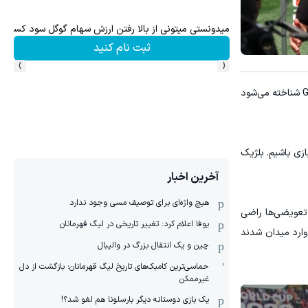
وس
میدونستی میتونی از بالا رفتن ارزش سهام گوگل سود کسب 
ثبت نام کنید
›
‹
بعد از تساوی 2-2 مقابل نیوزیلند، امشب در مصاف با بلژیک که به عنوان قدرتمندترین تیم گروه G شناخته می‌شود
ازی باشیم. بلژیک
آخرین اخبار
هیچ واژه‌ای برای توصیف مسی وجود ندارد
تعویضی‌ها راضی
یوفا اعلام کرد: تغییر تاریخی در لیگ قهرمانان
وارد میدان شدند
چین و یک انتقال بزرگ در والیبال
حماسی‌ترین کامبک‌های تاریخ لیگ قهرمانان؛ بازگشت از دل
غیرممکن
یک بازی دوستانه دیگر بارسلونا هم لغو شد؟!