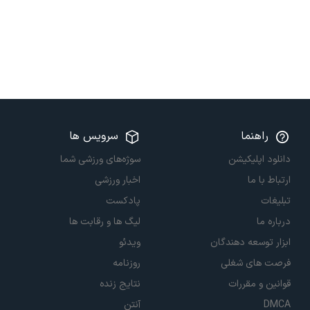
راهنما
سرویس ها
دانلود اپلیکیشن
سوژه‌های ورزشی شما
ارتباط با ما
اخبار ورزشی
تبلیغات
پادکست
درباره ما
لیگ ها و رقابت ها
ابزار توسعه دهندگان
ویدئو
فرصت های شغلی
روزنامه
قوانین و مقررات
نتایج زنده
DMCA
آنتن