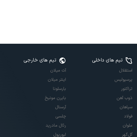
تیم های داخلی
تیم های خارجی
استقلال
آث میلان
پرسپولیس
اینتر میلان
تراکتور
بارسلونا
ذوب آهن
بایرن مونیخ
سپاهان
آرسنال
فولاد
چلسی
ملوان
رئال مادرید
گل‌گهر
لیورپول