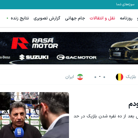
سوژه‌های شما
روزنامه
نقل و انتقالات
جام جهانی
گزارش تصویری
نتایج زنده
ترید XAUUSD با اسپرد از صفر پیپ
ثبت نام کنید
ثبت نام کنید
بلژیک
0
-
0
ایران
ودم
 بعد از ده نفره شدن بلژیک در حد