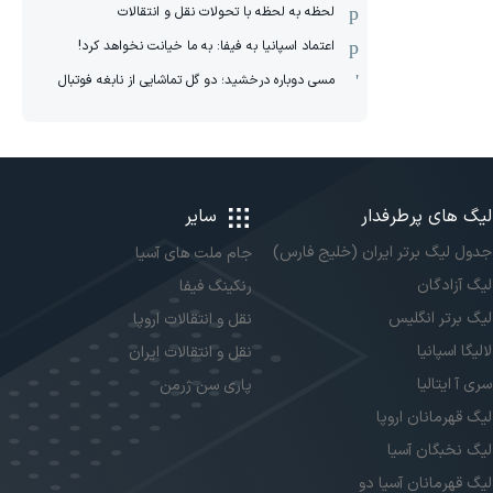
لحظه به لحظه با تحولات نقل و انتقالات
اعتماد اسپانیا به فیفا: به ما خیانت نخواهد کرد!
مسی دوباره درخشید؛ دو گل تماشایی از نابغه فوتبال
لیگ های پرطرفدار
سایر
جدول لیگ برتر ایران (خلیج فارس)
جام ملت های آسیا
لیگ آزادگان
رنکینگ فیفا
لیگ برتر انگلیس
نقل و انتقالات اروپا
لالیگا اسپانیا
نقل و انتقالات ایران
سری آ ایتالیا
پاری سن ژرمن
لیگ قهرمانان اروپا
لیگ نخبگان آسیا
لیگ قهرمانان آسیا دو