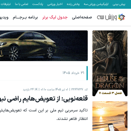
پیش بینی
اپلیکیشن ورزش سه
پخش زنده
اخبار ورزشی
پادکست
تماس با ما
تبلیغات
صفحه‌اصلی
جدول لیگ برتر
برنامه بــرجـــام
ویدیو
۵۰ درصد کش بک در حساب معاملاتی ecn بروکر اینوسلو
میدونستی میتونی از بالا رفتن ارزش سهام گوگل سود کسب کنی؟
ثبت نام کنید
31 خرداد 1405
کد:
2389737
01 تیر 1405 ساعت 01:10
36.1K
بازدید
قلعه‌نویی: از تعویض‌هایم راضی نب
تاکید سرمربی تیم ملی بر این است که تعویض‌هایش
انتظار ظاهر نشدند.