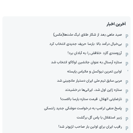
آخرین اخبار
صید ماهی بعد از شکار طلای لیگ ملت‌ها(عکس)
بی‌خیال درآمد بالا: بارسا حریف جدیدی انتخاب کرد
آرزومندی گارد خلاقش را به آبادان برد!
ستاره آرسنال به عنوان جانشین لوکاکو انتخاب شد
اولین تمرین نیوکسل و ماتیاس یایسله
مربی سابق تیم ملی ایران دستیار مانچینی شد
ستاره ژاپن اول شد، ایرانی‌ها درخشیدند
نارضایتی الهلال: قیمت ستاره بارسا بالاست!
پاسخ منفی ترامپ به درخواست موشکی جدید زلنسکی
زبیر استقلال با پاس گل برگشت
رقیب ایران برای اولین بار صاحب لژیونر شد!