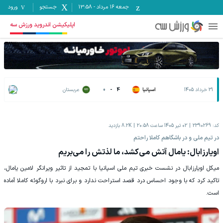
جمعه ۱۶ مرداد
-
13:58
جستجو
ورود
اپلیکیشن اندروید ورزش سه
31 خرداد 1405
اسپانیا
4
-
0
عربستان
کد:
2390269
02 تیر 1405 ساعت 20:58
8.2K
بازدید
‏در تیم ملی و در باشگاهم کاملا راحتم
اویارزابال: یامال آتش می‌کشد، ما لذتش را می‌بریم
‏میکل اویارزابال در نشست خبری تیم ملی اسپانیا با تمجید از تاثیر ویرانگر لامین یامال،
تاکید کرد که با وجود احساس درد قصد استراحت ندارد و برای نبرد با اروگوئه کاملا آماده
است.