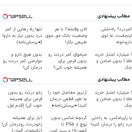
مطالب پیشنهادی
کمردرد؟ راه‌حلش
الان وقتشه‼️ با هر
تنها راه رهایی از کمر
اینجاست، نه توی
وضعیت بانک مو، موی
درد بدون نیاز به دارو!
داروخونه
طبیعی بکار!
(◂پرسش‌نامه)
۱ میلیارد اعتبار خرید
میخوای کمر دردت رو
بدون هیچ دارو و
طلا | بدون ضامن و
بدون قرص برای
عوارضی کمر دردت رو
چک
همیشه خوب کنی؟
درمان کن!
(◂پرسش‌نامه رو پر
(پرسش‌نامه)
مطالب پیشنهادی
کن)
۱ میلیارد اعتبار خرید
آرتروز مفاصل خود را
زانو دردت رو بدون
طلا | بدون ضامن و
به طور قطعی درمان
قرص برای همیشه
چک
کنید! ◂پرسش‌نامه▸
خوب کن! (قدم اول،
پرسش‌نامه)
با زاپیامکس، به راحتی
گردونه شانس بدون
1بار برای همیشه
درد زانو را درمان کنید!
پوچ از PS5 تا
زانودردت رودرمان کن!
آیفون17 و بیت کوین
(تکنولوژی آلمان)