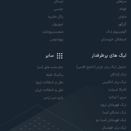
سپاهان
آرسنال
فولاد
چلسی
ملوان
رئال مادرید
گل‌گهر
لیورپول
آلومینیوم اراک
منچستریونایتد
استقلال خوزستان
یوونتوس
لیگ های پرطرفدار
سایر
جدول لیگ برتر ایران (خلیج فارس)
جام ملت های آسیا
لیگ آزادگان
رنکینگ فیفا
لیگ برتر انگلیس
نقل و انتقالات اروپا
لالیگا اسپانیا
نقل و انتقالات ایران
سری آ ایتالیا
پاری سن ژرمن
لیگ قهرمانان اروپا
لیگ نخبگان آسیا
لیگ قهرمانان آسیا دو
لیگ برتر فوتسال