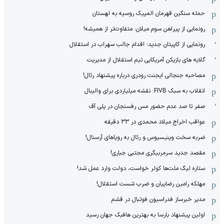
حمله سنگین قهرمان المپیک روسیه به لهستان
رونمایی از پیراهن سوم میلان: متفاوت‌تر از همیشه!
رونمایی از کاپیتان جدید؛ اقدام جالب سهراب در استقلال
گلایه های بازیکن آمریکایی تیم استقلال از مدیریت
مصاحبه جنجالی ایجنت رودری درباره پیشنهاد رئال!
انقلاب به سبک FIVB: نقشه میلیاردی برای والیبال
صفر تا صد عدم حضور مس رفسنجان در پلی آف
عواقب اخراج میلاد محمدی در 33 دقیقه
ضربه سخت وینیسیوس و رئال به رویاهای آرسنال!
مقصد جدید سرمربیگری مجتبی جباری!
ستاره لیگ ملت‌ها کولر خواست، دولت وارد عمل شد!
مهلکه رامین رضاییان و ضرب شست استقلال!
مدیر خبرساز فدراسیون فوتبال در قشم
اولین پیشنهاد بارسا به بهترین هافبک جهان رسید