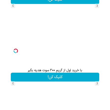
›
‹
این هدیه رو از دست نده!! فقط تا پایان این ماه
کلیک کن!
›
‹