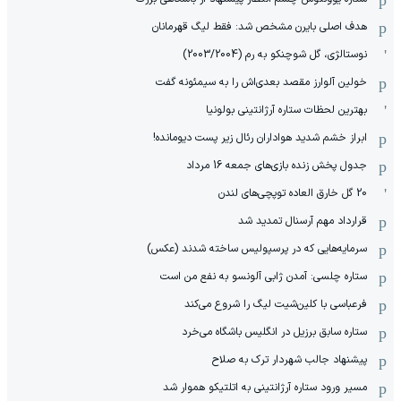
هدف اصلی بایرن مشخص شد: فقط لیگ قهرمانان
نوستالژی، گل شوچنکو به رم (2003/2004)
خولین آلوارز مقصد بعدی‌اش را به سیمئونه گفت
بهترین لحظات ستاره آرژانتینی بولونیا
ابراز خشم شدید هواداران رئال زیر پست دیومانده!
جدول پخش زنده بازی‌های جمعه 16 مرداد
20 گل خارق العاده توپچی‌های لندن
قرارداد مهم آرسنال تمدید شد
سرمایه‌هایی که در پرسپولیس ساخته شدند (عکس)
ستاره چلسی: آمدن ژابی آلونسو به نفع من است
فرعباسی با کلین‌شیت لیگ را شروع می‌کند
ستاره سابق برزیل در انگلیس باشگاه می‌خرد
پیشنهاد جالب شهردار ترک به صلاح
مسیر ورود ستاره آرژانتینی به اتلتیکو هموار شد