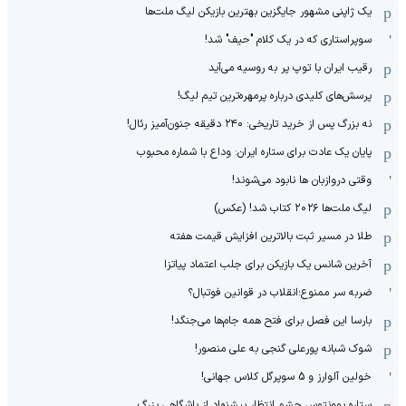
یک ژاپنی مشهور جایگزین بهترین بازیکن لیگ ملت‌ها
سوپراستاری که در یک کلام "حیف" شد!
رقیب ایران با توپ پر به روسیه می‌آید
پرسش‌های کلیدی درباره پرمهره‌ترین تیم لیگ!
نه بزرگ پس از خرید تاریخی: ۲۴۰ دقیقه جنون‌آمیز رئال!
پایان یک عادت برای ستاره ایران: وداع با شماره محبوب
وقتی دروازبان ها نابود می‌شوند!
لیگ ملت‌ها ٢٠٢۶ کتاب شد! (عکس)
طلا در مسیر ثبت بالاترین افزایش قیمت هفته
آخرین شانس یک بازیکن برای جلب اعتماد پیاتزا
ضربه سر ممنوع؛انقلاب در قوانین فوتبال؟
بارسا این فصل برای فتح همه جام‌ها می‌جنگد!
شوک شبانه پورعلی گنجی به علی منصور!
خولین آلوارز و 5 سوپرگل کلاس جهانی!
ستاره یوونتوس چشم انتظار پیشنهاد از باشگاهی بزرگ