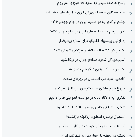
پاسخ هافبک سیتی به شایعات: هیچ‌جا نمی‌روم!
سند همکاری سه‌ساله‌ ‌ورزش ایران و آذربایجان امضا شد
چشم تراکتور به دو ستاره ایران در جام جهانی ۲۰۲۶
آمار و ارقام جالب تیم ملی ایران در جام جهانی 2026
رد اولین پیشنهاد اتلتیکو برای ستاره پرطرفدار
یک بازیکن ۳۸ ساله جانشین مرتضی شریفی شد!
آسیب‌دیدگی شدید مدافع جوان در پیکانشهر
یک خرید لیگ برتری دیگر هم کنسل شد
آکادمی، امید تازه استقلال در روزهای سخت
خروج هواپیماهای سوخت‌رسان آمریکا از اسرائیل
تفکری: به دادگاه cas درخواست لغو پلی‌اف را دادیم
تفکری: اتفاقاتی که برای مس افتاد ناعادلانه بود
استقبال پرشور: اسطوره اروگوئه بازگشت!
اخراج عجیب در بازی دوستانه پیکان - نساجی
لحظه به لحظه با اخبار نقل و انتقالات ایران