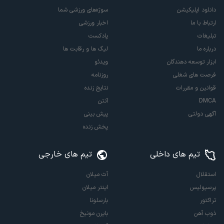
دانلود اپلیکیشن
سوژه‌های ورزشی شما
ارتباط با ما
اخبار ورزشی
تبلیغات
پادکست
درباره ما
لیگ ها و رقابت ها
ابزار توسعه دهندگان
ویدئو
فرصت های شغلی
روزنامه
قوانین و مقررات
نتایج زنده
DMCA
آنتن
آگهی دولتی
پیش بینی
پخش زنده
تیم های داخلی
تیم های خارجی
استقلال
آث میلان
پرسپولیس
اینتر میلان
تراکتور
بارسلونا
ذوب آهن
بایرن مونیخ