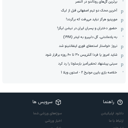
برترین گل‌های رونالدو در النصر
آخرین محک دو تیم اصفهانی قبل از لیگ
مورینیو هرگز نباید می‌رفت که برگردد!
حضور دختران و پسران ایران در نیشن لیگز!
به یادماندنی، گل دلپیرو به اینتر (1998)
نروژ خواستار استعفای فوری اینفانتینو شد
شاید امروز یا فردا آتش‌بس ۳۰ تا ۶۰ روزه برقرار شود
سیتی پیشنهاد تحقیرآمیز بارسلونا را رد کرد
خلاصه بازی بایرن مونیخ 2 - استون ویلا 1
راهنما
سرویس ها
دانلود اپلیکیشن
سوژه‌های ورزشی شما
ارتباط با ما
اخبار ورزشی