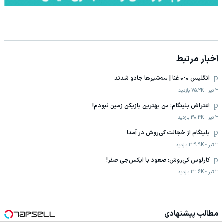
اخبار مرتبط
انگلیس ۰-۰ غنا | سه‌شیرها جادو شدند
3 تیر
-
75.2K
بازدید
اعتراض بلینگام: من بهترین بازیکن زمین نبودم!
3 تیر
-
30.4K
بازدید
بلینگام از خجالت کی‌روش در آمد!
3 تیر
-
239.9K
بازدید
کارلوس کی‌روش: صعود با ایکس‌جی صفر!
3 تیر
-
23.6K
بازدید
مطالب پیشنهادی