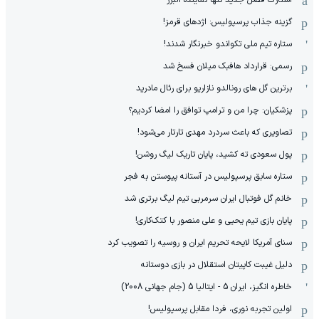
استارت فصل جدید تنها نماینده البرز
گزینه جذاب پرسپولیس: اژدهای قرمز!
ستاره تیم ملی تکواندو خبرنگار شدند!
رسمی: قرارداد هافبک میلان فسخ شد
برترین گل های رونالدو نازاریو برای رئال مادرید
پزشکیان: چرا من و ترامپ توافق را امضا کردیم؟
تصاویری که باعث سردرد مهدی تارتار می‌شود!
پول سعودی ته کشید، پایان تاریک لیگ روشن!
ستاره سابق پرسپولیس در آستانه پیوستن به فجر
خانم گل فوتبال ایران سرمربی تیم لیگ برتری شد
پایان بازی تیم یحیی و علی منصور با کتک‌کاری!
سنای آمریکا لایحه تحریم ایران و روسیه را تصویب کرد
دلیل غیبت کاپیتان استقلال در بازی دوستانه
خاطره انگیز، ایران 5 - ایتالیا 5 (جام جهانی 2008)
اولین تجربه نوری، فردا مقابل پرسپولیس!