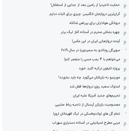
حمایت تاجرنیا از رامین بعد از جدایی از استقلال!
گران‌ترین دروازه‌بان انگلیس: چیزی برای اثبات ندارم
دیوانگی هواداران برای پیراهن شالکه
چهره بشاش محرم در آستانه آغاز لیگ برتر
آینده دروازه‌بانی ایران در این عکس!
سوپرگل رونالدو به سمپدوریا در سال 2019
می‌خواهم با 4 بمب مسی را منفجر کنم!
پروژه تایفون ترکیه کلید خورد
مورینیو به بازیکنان می‌گوید چه باید بخورند!
استوک سعید روی دروازه‌ها قفل شد
تحریم‌های جدید آمریکا علیه ایران
مصدومیت بازیکن آرسنال از ناحیه رباط صلیبی
تمام گل های لواندوفسکی در لیگ قهرمانان اروپا
مربی مطرح اسپانیایی در آستانه دستیاری سهراب