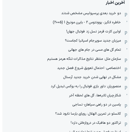
آخرین اخبار
دو خرید بعدی پرسپولیس مشخص شدند
خاطره انگیز، یوونتوس 2 - بایرن مونیخ 1 (2005)
اولین کارت قرمز نسل زد فوتبال جهان!
میزبان جدید سوپرجام اسپانیا کجاست؟
تمام گل های مسی در جام های جهانی
سازمان ملل: منتظر نتایج مذاکرات تنگه هرمز هستیم
اختصاصی: احتمال تعویق شروع فصل جدید
مشکل در نهایی شدن خرید جدید آرسنال
منصوریان: داور بازی فوتبال را به بوکس تبدیل کرد
شکارچیان ثانیه‌ها، گل های لحظه آخر
یاسین در دو راهی سپاهان- نساجی
کانسلو در تمرین الهلال: رویای بارسا نابود شد؟
تراکتور دو هافبک در دروازه‌اش دارد!