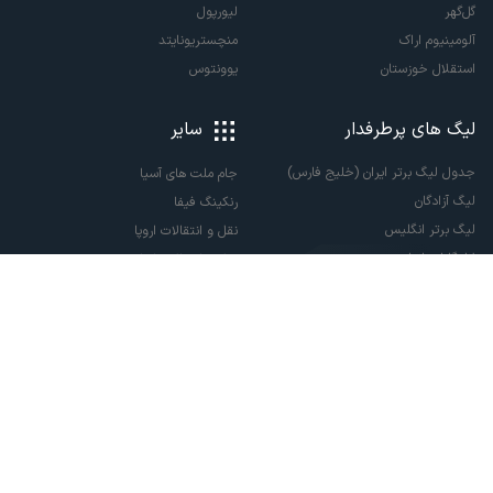
گل‌گهر
لیورپول
آلومینیوم اراک
منچستریونایتد
استقلال خوزستان
یوونتوس
لیگ های پرطرفدار
سایر
جدول لیگ برتر ایران (خلیج فارس)
جام ملت های آسیا
لیگ آزادگان
رنکینگ فیفا
لیگ برتر انگلیس
نقل و انتقالات اروپا
لالیگا اسپانیا
نقل و انتقالات ایران
سری آ ایتالیا
پاری سن ژرمن
لیگ قهرمانان اروپا
لیگ نخبگان آسیا
لیگ قهرمانان آسیا دو
لیگ برتر فوتسال