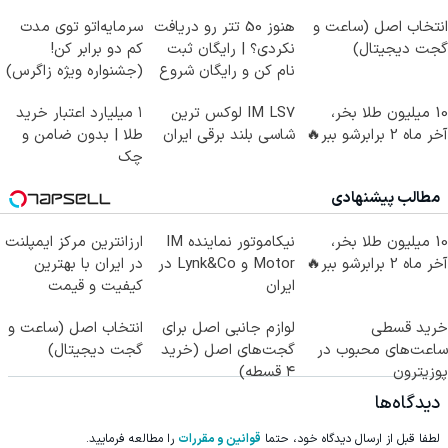
انتخاب اصل (ساعت و
هنوز 50 تتر رو دریافت
سرمایه‌اتو توی مدت
گجت دیجیتال)
نکردی؟ | رایگان ثبت
کم دو برابر کن!
نام کن و رایگان شروع
(جشنواره ویژه زاگرس)
کن!
🔥
10 میلیون طلا بخر،
IM LS7 لوکس ترین
۱ میلیارد اعتبار خرید
آخر ماه 2 برابرشو ببر🔥
شاسی بلند برقی ایران
طلا | بدون ضامن و
چک
مطالب پیشنهادی
10 میلیون طلا بخر،
نیکاموتور نماینده IM
ارزانترین مرکز ایمپلنت
آخر ماه 2 برابرشو ببر🔥
Motor و Lynk&Co در
در ایران با بهترین
ایران
کیفیت و قیمت
خرید قسطی
لوازم جانبی اصل برای
انتخاب اصل (ساعت و
ساعت‌های محبوب در
گجت‌های اصل (خرید
گجت دیجیتال)
پوزیترون
۴ قسطه)
دیدگاه‌ها
لطفا قبل از ارسال دیدگاه خود، حتما
قوانین و مقررات
را مطالعه فرمایید.