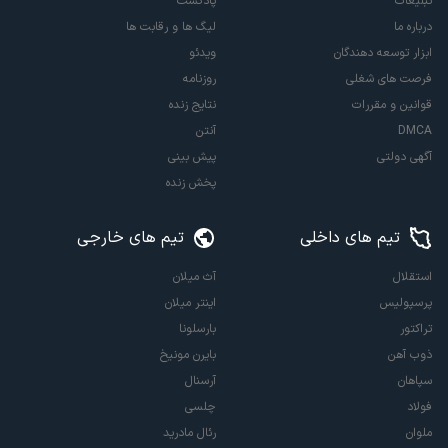
تبلیغات
پادکست
درباره ما
لیگ ها و رقابت ها
ابزار توسعه دهندگان
ویدئو
فرصت های شغلی
روزنامه
قوانین و مقررات
نتایج زنده
DMCA
آنتن
آگهی دولتی
پیش بینی
پخش زنده
تیم های داخلی
تیم های خارجی
استقلال
آث میلان
پرسپولیس
اینتر میلان
تراکتور
بارسلونا
ذوب آهن
بایرن مونیخ
سپاهان
آرسنال
فولاد
چلسی
ملوان
رئال مادرید