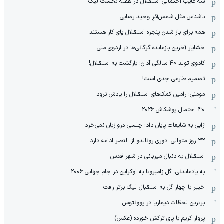
سه غایب احتمالی استقلال در هفته نخست لیگ
ناشناس مثل شمس‌آذرِ وحید رضایی
همه برای باز شدن پنجره استقلال پای کار هستند
خشایار آخرین بازمانده گرگانی‌ها در اردوی ملی
کادوی تولد 40 سالگی آدان: بازگشت به استقلال!
تصمیم طارمی جدی است!
مومنی: رامین کمک‌های استقلال را یادش نرود
40 احتمال پوشکاش 2026
ژابی به شایعات پایان داد: چلسی دروازبان نمی‌خرد
۳۲ روز متوالی: دوری رونالدو از النصر ادامه دارد
استقلال به دنبال میزبانی در شهر قدس
به یادماندنی، گل زامبروتا به اوکراین در جام جهانی 2006
خیبر با چهار گل به استقبال لیگ برتر رفت
برترین لحظات دیماریا در یوونتوس
پرواز کریم با پای ترکش خورده (عکس)