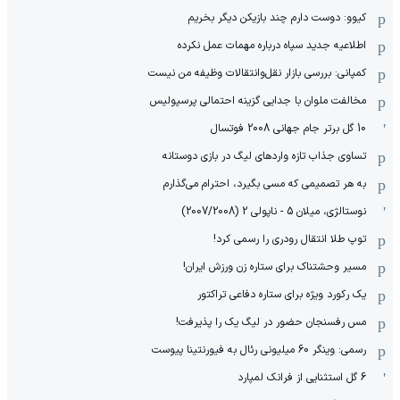
کیوو: دوست دارم چند بازیکن دیگر بخریم
اطلاعیه جدید سپاه درباره مهمات عمل نکرده
کمپانی: بررسی بازار نقل‌وانتقالات وظیفه من نیست
مخالفت ملوان با جدایی گزینه احتمالی پرسپولیس
10 گل برتر جام جهانی 2008 فوتسال
تساوی جذاب تازه واردهای لیگ در بازی دوستانه
به هر تصمیمی که مسی بگیرد، احترام می‌گذارم
نوستالژی، میلان 5 - ناپولی 2 (2007/2008)
توپ طلا انتقال رودری را رسمی کرد!
مسیر وحشتناک برای ستاره زن ورزش ایران!
یک رکورد ویژه برای ستاره دفاعی تراکتور
مس رفسنجان حضور در لیگ یک را پذیرفت!
رسمی: وینگر 60 میلیونی رئال به فیورنتینا پیوست
6 گل استثنایی از فرانک لمپارد