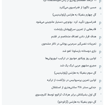
۹۹ درصد مطمئنم رودری از رئال سوءاستفاده کرد
مسیر ناگویا از فدراسیون می‌گذرد
گل چهارم بنفیکا به هارتس (پاولیدیس)
فدراسیون تأیید کرد: بونوچی دستیار مانچینی می‌شود
قاب‌هایی از تمرین سرخ‌پوشان پایتخت
هدف قرار دادن اهداف متخاصم در قشم
‏تمرینات نفس‌گیر سرمربی یونانی در تالار مشحون
بازی دوستانه بارسلونا لغو شد
اولین روز ویکتور مونیوز در ترکیب لیورپولی‌ها
مجری مشهور مربی لیگ یک شد
گل سوم بنفیکا به هارتس (پاولیدیس)
اولین تمرین پرسپولیس در بازگشت از ترکیه
جدایی سنتر ۲۱۸ سانتی‌متری از استقلال
گل اول بشیکتاش برابر هرادک کرالوو توسط کلیچسوی
گل دوم بنفیکا به هارتس (آرائوخو)