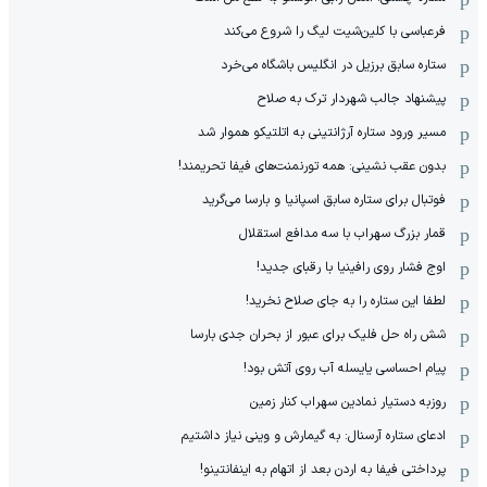
فرعباسی با کلین‌شیت لیگ را شروع می‌کند
ستاره سابق برزیل در انگلیس باشگاه می‌خرد
پیشنهاد جالب شهردار ترک به صلاح
مسیر ورود ستاره آرژانتینی به اتلتیکو هموار شد
بدون عقب نشینی: همه تورنمنت‌های فیفا تحریمند!
فوتبال برای ستاره سابق اسپانیا و بارسا می‌گرید
قمار بزرگ سهراب با سه مدافع استقلال
اوج فشار روی رافینیا با رقبای جدید!
لطفا این ستاره را به جای صلاح نخرید!
شش راه حل فلیک برای عبور از بحران جدی بارسا
پیام احساسی یایسله آب روی آتش بود!
روزبه دستیار نمادین سهراب کنار زمین
ادعای ستاره آرسنال: به گیمارش و وینی نیاز داشتیم
پرداختی فیفا به اردن بعد از اتهام به اینفانتینو!