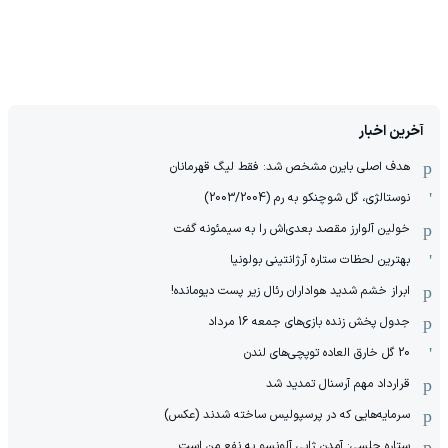
آخرین اخبار
هدف اصلی بایرن مشخص شد: فقط لیگ قهرمانان
نوستالژی، گل شوچنکو به رم (2003/2004)
خولین آلوارز مقصد بعدی‌اش را به سیمئونه گفت
بهترین لحظات ستاره آرژانتینی بولونیا
ابراز خشم شدید هواداران رئال زیر پست دیومانده!
جدول پخش زنده بازی‌های جمعه 16 مرداد
20 گل خارق العاده توپچی‌های لندن
قرارداد مهم آرسنال تمدید شد
سرمایه‌هایی که در پرسپولیس ساخته شدند (عکس)
ستاره چلسی: آمدن ژابی آلونسو به نفع من است