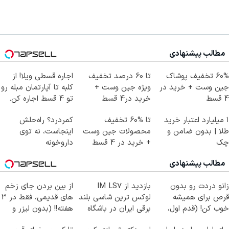
مطالب پیشنهادی
60% تخفیف پوشاک
تا 60 درصد تخفیف
اجاره‌ قسطی ویلا! از
جین وست + خرید در
ویژه جین وست +
کلبه تا آپارتمان مبله رو
4 قسط
خرید در4 قسط
تو 4 قسط اجاره کن.
۱ میلیارد اعتبار خرید
تا %60 تخفیف
کمردرد؟ راه‌حلش
طلا | بدون ضامن و
محصولات جین وست
اینجاست، نه توی
چک
+ خرید در 4 قسط
داروخونه
مطالب پیشنهادی
زانو دردت رو بدون
بازدید از IM LS7
از بین بردن جای زخم
قرص برای همیشه
لوکس ترین شاسی بلند
های قدیمی، فقط در 3
خوب کن! (قدم اول،
برقی ایران در باشگاه
هفته!! (بدون لیزر و
پرسش‌نامه)
انقلاب
جراحی)