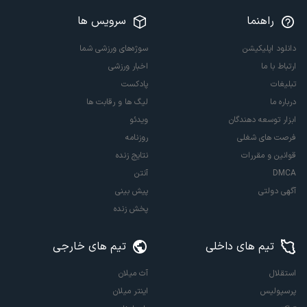
راهنما
سرویس ها
دانلود اپلیکیشن
سوژه‌های ورزشی شما
ارتباط با ما
اخبار ورزشی
تبلیغات
پادکست
درباره ما
لیگ ها و رقابت ها
ابزار توسعه دهندگان
ویدئو
فرصت های شغلی
روزنامه
قوانین و مقررات
نتایج زنده
DMCA
آنتن
آگهی دولتی
پیش بینی
پخش زنده
تیم های داخلی
تیم های خارجی
استقلال
آث میلان
پرسپولیس
اینتر میلان