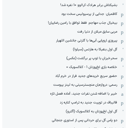
بشیکتاش برابر هرادک کرالوو 10 نفره شد!
کاظمیان: جدایی از پرسپولیس سخت بود
بیخیال جذب مهاجم: فقط توافق با رامین رضاییان!
مربی سابق میلان از دنیا رفت
پیروزی اروپایی آبی‌ها با گلزنی جانشین اللهیار
گل اول بنفیکا به هارتس (سیلوا)
سحرخیزان با توپ پر برگشت (عکس)
خلاصه بازی لخ‌پوزنان 1 - کلاکسویک 0
حضور سریع خریدهای جدید فراز در خرم آباد
رسمی: دروازه‌بان منچسترسیتی به لیدز پیوست
خیبر با اضافه شدن نفرات جدید، آماده فصل تازه
قالیباف در توییت جدید به ترامپ کنایه زد
گل اول لخ‌پوزنان به کلاکسویک (آگنرو)
دو پاس گل برای حردانی پس از استوری جنجالی