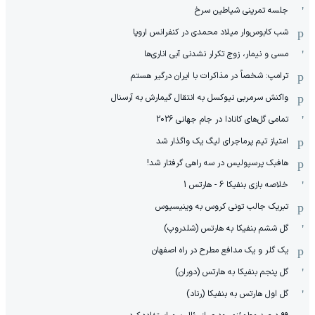
جلسه تمرینی شیاطین سرخ
شب کابوس‌وار میلاد محمدی در کنفرانس اروپا
مسی و نیمار، زوج تکرار نشدنی آبی اناری‌ها
ترامپ: شخصاً در مذاکرات با ایران درگیر هستم
واکنش سرمربی نیوکسل به انتقال گیمارش به آرسنال
تمامی گل‌های کانادا در جام جهانی 2026
امتیاز تیم پرماجرای لیگ یک واگذار شد
هافبک پرسپولیس در سه راهی گرفتار شد!
خلاصه بازی بنفیکا 6 - هارتس 1
تبریک جالب تونی کروس به وینیسیوس
گل ششم بنفیکا به هارتس (شلدروپ)
یک گلر و یک مدافع مطرح در راه اصفهان
گل پنجم بنفیکا به هارتس (دوران)
گل اول هارتس به بنفیکا (رناد)