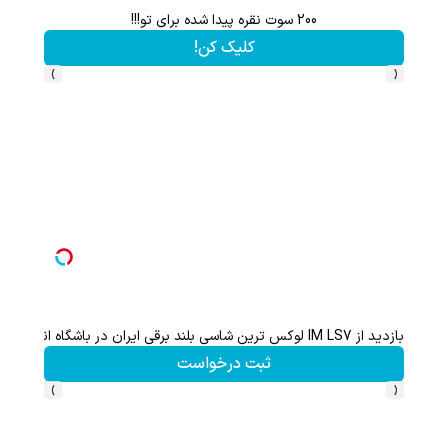
سرمایه گذاری بدون ریسک با سود 38 درصد سالانه📈
کلیک کن!
›
‹
ثبت نام کن؛خرید کن؛نقره ببر
کلیک کن!
›
‹