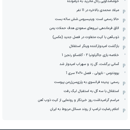
خوشامدگویی رئال مادرید به دیامونده
میلاد محمدی بالاخره در 11 نفر
حالا رسمی است: وینیسیوس شش ساله بست
اتاق فرماندهی نیروهای سعودی هدف حملات یمن
ذوب‌آهن با کیت متفاوت در فصل جدید (عکس)
بازگشت امیدوارکننده وینگر استقلال
خلاصه بازی جاگیلونیا 2 - گلاسکو رنجرز 1
آسانی برگشت، گل زد و سهراب امیدوار شد
یوونتوس - ناپولی ، فصل 2020 سری آ
رسمی: پدیده فرانسوی به پاری‌سن‌ژرمن پیوست
استقلال با سه گل به استقبال لیگ رفت
مراسم گرامیداشت روز خبرنگار و رونمایی از کیت ذوب آهن
اعلام رضایت ترامپ از روند مسائل مربوط به ایران