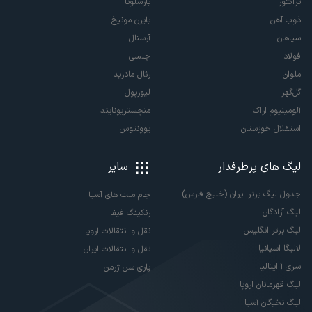
تراکتور
بارسلونا
ذوب آهن
بایرن مونیخ
سپاهان
آرسنال
فولاد
چلسی
ملوان
رئال مادرید
گل‌گهر
لیورپول
آلومینیوم اراک
منچستریونایتد
استقلال خوزستان
یوونتوس
لیگ های پرطرفدار
سایر
جدول لیگ برتر ایران (خلیج فارس)
جام ملت های آسیا
لیگ آزادگان
رنکینگ فیفا
لیگ برتر انگلیس
نقل و انتقالات اروپا
لالیگا اسپانیا
نقل و انتقالات ایران
سری آ ایتالیا
پاری سن ژرمن
لیگ قهرمانان اروپا
لیگ نخبگان آسیا