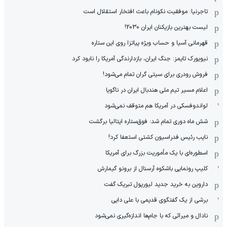
تاجرنیا: موفقیت نکونام باعث افتخار استقلال است
لیست بهترین بازیکنان ایران 2030!
قهرمانی آسیا و حساب ویژه پیاتزا روی این ستاره
نیویورک تایمز: جنگ ایران، بازدارندگی آمریکا را نابود کرد
فروش رودری برای سیتی گران تمام می‌شود!
اعلام مسیر تیم ملی هندبال ایران در ناگویا
لواندوفسکی در آمریکا هم متوقف نمی‌شود
شش ماه دوری تمام شد: فوق‌ستاره ایتالیا برگشت
نایب رئیس فدراسیون کشتی استعفا کرد!
اسطوره‌ای با یک مأموریت بزرگ برای آمریکا
کلیپ رونمایی باشکوه آرسنال از برونو گیمارش
داروین به خرید جدید لیورپول تبریک گفت
برشی از یک گفتگوی قدیمی با علی دایی
نادال و میراثی که با جام‌ها اندازه‌گیری نمی‌شود