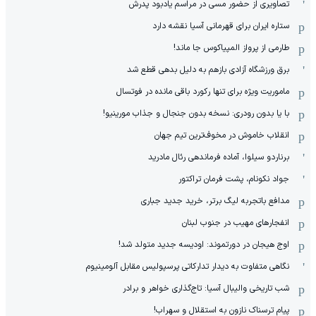
تصاویری از حضور مسی در مراسم یادبود پدرش
ستاره ایران برای قهرمانی آسیا نقشه دارد
طارمی از پرواز المپیاکوس جا ماند!
برق ورزشگاه آزادی بازهم به دلیل بدهی قطع شد
ماموریت ویژه برای تنها رکورد باقی مانده در فوتسال
با یا بدون رودری: نسخه بدون جنجال و جذاب مورینیو!
انقلاب خاموش در مخوف‌‌ترین تیم جهان
برناردو سیلوا، آماده فرماندهی رئال مادرید
جواد نکونام، پشت فرمان تراکتور
مدافع باتجربه لیگ برتر، خرید جدید جباری
انفجارهای مهیب در جنوب لبنان
اوج هیجان در دورتموند: اودیسه جدید متولد شد!
نگاهی متفاوت به دیدار تدارکاتی پرسپولیس مقابل آلومینیوم
شب تاریخی والیبال آسیا: تاج‌گذاری خواهر و برادر
پیام ترسناک نازون به استقلال و سهراب!