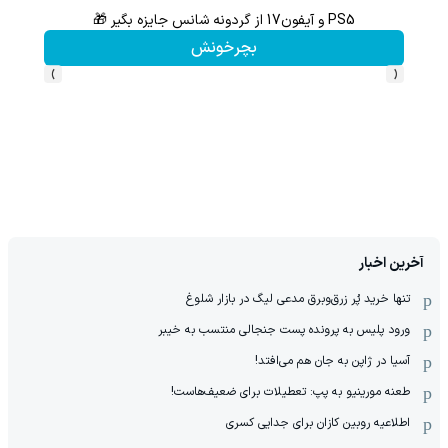
PS5 و آیفون17 از گردونه شانس جایزه بگیر 🎁
از آیفون 17 تا پلی استیشن 5 جایزه ببر 🎮😍📱 | بازی کن ، گردونه
بچرخونش
›
‹
آخرین اخبار
تنها خرید پُر زرق‌وبرق مدعی لیگ در بازار شلوغ
ورود پلیس به پرونده پست جنجالی منتسب به خیبر
آسیا در ژاپن به جان هم می‌افتد!
طعنه مورینیو به پپ: تعطیلات برای ضعیف‌هاست!
اطلاعیه روبین کازان برای جدایی کسری