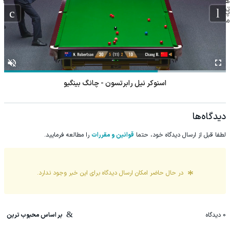
های دندان پزشکی با
اینجاست، نه توی
زانودردت رودرمان کن!
تخفیف داروهای لاغری
از داروخانه های
یک میلیون تخفیف |
پک سفید کننده خانگی
داروخونه
(تکنولوژی آلمان)
منتخب با ارسال از
اطرافت، ارسال فوری
ارسال از داروخانه های
◂پرسشنامه▸
داروخانه نزدیکت
همراه با پک یخ!
معتبر
اسنوکر نیل رابرتسون - چانگ بینگیو
دیدگاه‌ها
لطفا قبل از ارسال دیدگاه خود، حتما
قوانین و مقررات
را مطالعه فرمایید.
در حال حاضر امکان ارسال دیدگاه برای این
خبر
وجود ندارد.
0
دیدگاه
بر اساس محبوب ترین