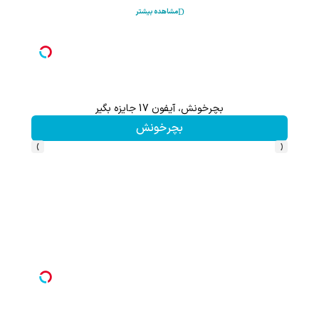
مشاهده بیشتر
بچرخونش، آیفون 17 جایزه بگیر
بچرخونش
›
‹