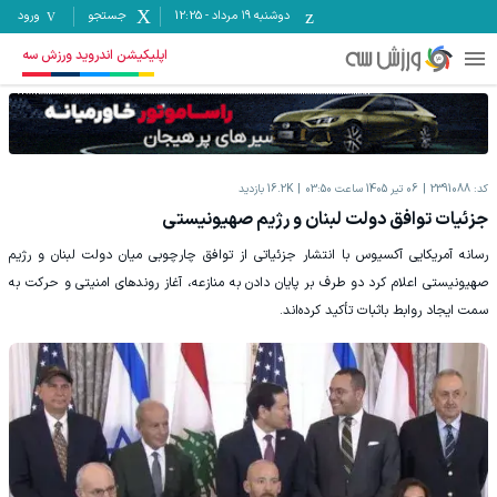
دوشنبه ۱۹ مرداد
-
12:25
جستجو
ورود
اپلیکیشن اندروید ورزش سه
کد:
2391088
06 تیر 1405 ساعت 03:50
16.2K
بازدید
جزئیات توافق دولت لبنان و رژیم صهیونیستی
رسانه آمریکایی آکسیوس با انتشار جزئیاتی از توافق چارچوبی میان دولت لبنان و رژیم
صهیونیستی اعلام کرد دو طرف بر پایان دادن به منازعه، آغاز روندهای امنیتی و حرکت به
سمت ایجاد روابط باثبات تأکید کرده‌اند.