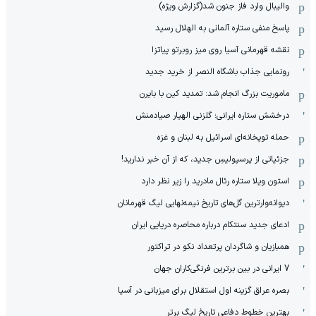
والیبال وارد فاز جنون شد(گزارش ویژه)
پاسخ منفی ستاره آلمانی به الهلال رسید
نقشه قهرمانی آسیا روی میز روبرتو پیاتزا
رونمایی جذاب باشگاه النصر از خرید جدید
ماموریت بزرگ انجام شد: تمدید کین با بایرن
درخشش ستاره ایرانی؛ گلزنی الهیار صیادمنش
حمله توپخانه‌ای اسرائیل به لبنان و غزه
جزئیاتی از پرسپولیسِ جدید، که از آن ‌خبر ندارید!
استون ویلا ستاره رئال مادرید را زیر نظر دارد
دیوانه‌وارترین گل‌های تاریخ نیمه‌نهایی لیگ قهرمانان
ادعای جدید سنتکام درباره محاصره دریایی ایران
همبازیان و شاگردان پرتعداد نکو در تراکتور
7 ایرانی در بین برترین فرنگی‌کاران جهان
بصره عراق گزینه اول استقلال برای میزبانی در آسیا
بهترین خطوط دفاعی تاریخ لیگ برتر