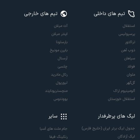
تیم های داخلی
تیم های خارجی
استقلال
آث میلان
پرسپولیس
اینتر میلان
تراکتور
بارسلونا
ذوب آهن
بایرن مونیخ
سپاهان
آرسنال
فولاد
چلسی
ملوان
رئال مادرید
گل‌گهر
لیورپول
آلومینیوم اراک
منچستریونایتد
استقلال خوزستان
یوونتوس
لیگ های پرطرفدار
سایر
جدول لیگ برتر ایران (خلیج فارس)
جام ملت های آسیا
لیگ آزادگان
رنکینگ فیفا