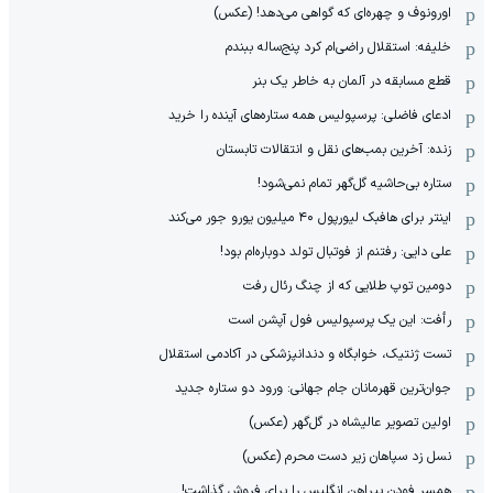
اورونوف و چهره‌ای که گواهی می‌دهد! (عکس)
خلیفه: استقلال راضی‌ام کرد پنج‌ساله ببندم
قطع مسابقه در آلمان به خاطر یک بنر
ادعای فاضلی: پرسپولیس همه ستاره‌های آینده را خرید
زنده: آخرین بمب‌های نقل و انتقالات تابستان
ستاره بی‌حاشیه گل‌گهر تمام نمی‌شود!
اینتر برای هافبک لیورپول ۴۰ میلیون یورو جور می‌کند
علی دایی: رفتنم از فوتبال تولد دوباره‌ام بود!
دومین توپ طلایی که از چنگ رئال رفت
رأفت: این یک پرسپولیس فول آپشن است
تست ژنتیک، خوابگاه و دندانپزشکی در آکادمی استقلال
جوان‌ترین قهرمانان جام جهانی: ورود دو ستاره جدید
اولین تصویر عالیشاه در گل‌گهر (عکس)
نسل زد سپاهان زیر دست محرم (عکس)
همسر فودن پیراهن انگلیس را برای فروش گذاشت!