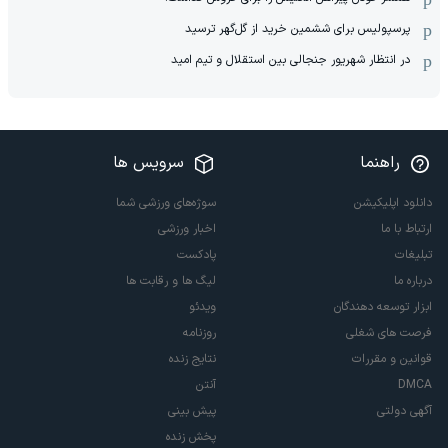
پرسپولیس برای ششمین خرید از گل‌گهر ترسید
در انتظار شهریور جنجالی بین استقلال و تیم امید
راهنما
سرویس ها
دانلود اپلیکیشن
سوژه‌های ورزشی شما
ارتباط با ما
اخبار ورزشی
تبلیغات
پادکست
درباره ما
لیگ ها و رقابت ها
ابزار توسعه دهندگان
ویدئو
فرصت های شغلی
روزنامه
قوانین و مقررات
نتایج زنده
DMCA
آنتن
آگهی دولتی
پیش بینی
پخش زنده