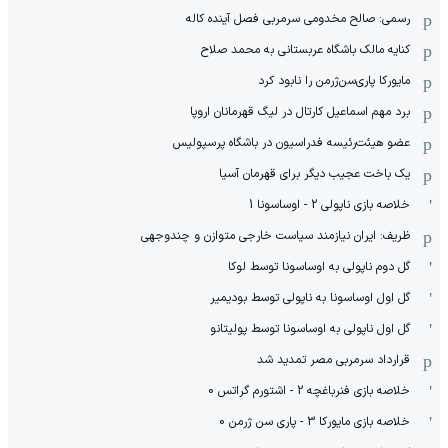
رسمی: صالح مخدومی سرمربی فصل آینده کاله
کنایه مالک باشگاه عربستانی به محمد صلاح
مایورکا پاری‌سن‌ژرمن را نابود کرد
برد مهم اسماعیل کارتال در لیگ قهرمانان اروپا
عضو هیئت‌رئیسه فدراسیون در باشگاه پرسپولیس
یک باخت عجیب دیگر برای قهرمان آسیا
خلاصه بازی ناپولی 2 - اوساسونا 1
ظریف: ایران نیازمند سیاست خارجی متوازن و چندوجهی
گل دوم ناپولی به اوساسونا توسط لوکا
گل اول اوساسونا به ناپولی توسط بودیمیر
گل اول ناپولی به اوساسونا توسط پولیتانو
قرارداد سرمربی مصر تمدید شد
خلاصه بازی فنرباغچه 2 - اشتورم گراتس 0
خلاصه بازی مایورکا 3 - پاری سن ژرمن 0