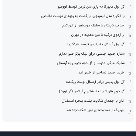
گل اول مایورکا به پاری سن ژرمن توسط لوومبو
با انگیزه مثل لیموچی، بازگشت به روزهای دوست داشتنی
جدایی کاپیتان با سابقه ذوب‌آهن از این تیم!
از اردوی ترکیه تا میز معاینه در تهران
گل اول آرسنال به بتیس توسط هینکاپیه
ستاره جدید چلسی: برای لیگ برتر صبر ندارم
شلیک مرگبار دئوسا و گل دوم بتیس به آرسنال
خرید جدید نساجی از خیبر آمد
گل اول بتیس برابر آرسنال توسط ریکلمه
گل دوم فنرباغچه به اشتورم گراتس (گرینوود)
آدان با چمدان شکایت پشت پنجره استقلال
اوربیگ از صحبت‌های نویر شگفت‌زده شد