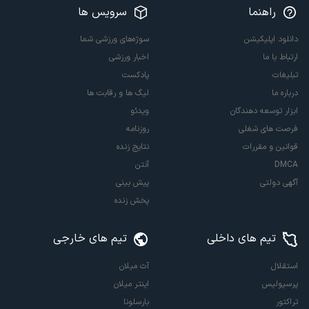
راهنما
سرویس ها
دانلود اپلیکیشن
سوژه‌های ورزشی شما
ارتباط با ما
اخبار ورزشی
تبلیغات
پادکست
درباره ما
لیگ ها و رقابت ها
ابزار توسعه دهندگان
ویدئو
فرصت های شغلی
روزنامه
قوانین و مقررات
نتایج زنده
DMCA
آنتن
آگهی دولتی
پیش بینی
پخش زنده
تیم های داخلی
تیم های خارجی
استقلال
آث میلان
پرسپولیس
اینتر میلان
تراکتور
بارسلونا