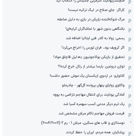
منچستریونایتد سرمربی جدیدش را انتخاب کرد
کاراگر: جای صلاح در لیگ ترکیه نیست!
مرگ شوکه‌کننده بازیکن در بازی به دلیل صاعقه
باشگاهی بدون شهر با تماشاگران کرایه‌ای!
رسمی: زولا به کادر فنی ایتالیا اضافه شد
اگر کرویف بود، فران تورس را اخراج می‌کرد!
تحقیق از بازیکن بوکاجونیورز به‌دلیل قاچاق مواد!
توازن دروغین: بارسا بیشتر از رئال خرج کرده؟!
کاناوارو: در اردوی ازبکستان یک موش حضور داشت!
واکاوی زوایای پنهان پرونده گل‌گهر - چادرملو
آمادگی یونایتد برای انتقال مهاجم ناراضی به یووه
یک تیم دیگر مدعی کسب سهمیه آسیا شد
قیمت فروش مهاجم ناکام میلان مشخص شد
نوستالژی و قاب های سنگین، میلان 1 - رم 2 (2006/2007)
پزشکیان: همه مردم، ایران را حفظ کردند