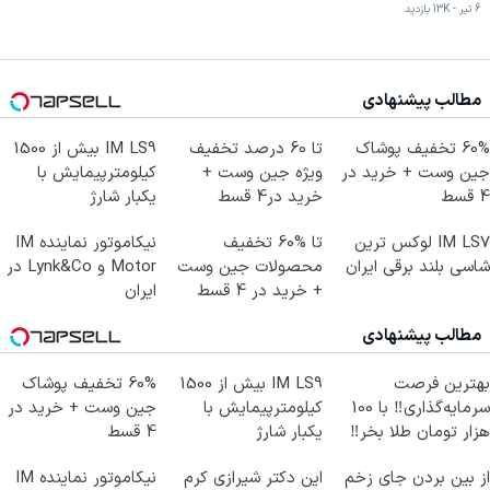
6 تیر
-
13K
بازدید
مطالب پیشنهادی
60% تخفیف پوشاک
تا 60 درصد تخفیف
IM LS9 بیش از 1500
جین وست + خرید در
ویژه جین وست +
کیلومترپیمایش با
4 قسط
خرید در4 قسط
یکبار شارژ
IM LS7 لوکس ترین
تا %60 تخفیف
نیکاموتور نماینده IM
شاسی بلند برقی ایران
محصولات جین وست
Motor و Lynk&Co در
+ خرید در 4 قسط
ایران
مطالب پیشنهادی
بهترین فرصت
IM LS9 بیش از 1500
60% تخفیف پوشاک
سرمایه‌گذاری‼️ با 100
کیلومترپیمایش با
جین وست + خرید در
هزار تومان طلا بخر‼️
یکبار شارژ
4 قسط
از بین بردن جای زخم
این دکتر شیرازی کرم
نیکاموتور نماینده IM