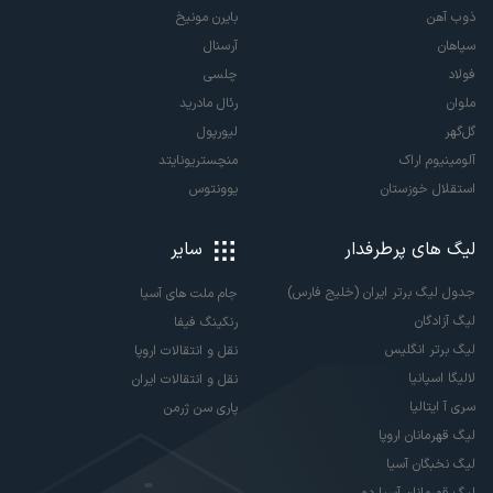
ذوب آهن
بایرن مونیخ
سپاهان
آرسنال
فولاد
چلسی
ملوان
رئال مادرید
گل‌گهر
لیورپول
آلومینیوم اراک
منچستریونایتد
استقلال خوزستان
یوونتوس
لیگ های پرطرفدار
سایر
جدول لیگ برتر ایران (خلیج فارس)
جام ملت های آسیا
لیگ آزادگان
رنکینگ فیفا
لیگ برتر انگلیس
نقل و انتقالات اروپا
لالیگا اسپانیا
نقل و انتقالات ایران
سری آ ایتالیا
پاری سن ژرمن
لیگ قهرمانان اروپا
لیگ نخبگان آسیا