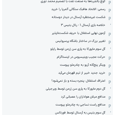
کوچ باتجربه‌ها به صنعت نفت با تصمیم محمد نوری
رسمی: الاتحاد هافبک سنگالی آلمریا را خرید
شکست غیرمنتظره آرسنال در دیدار دوستانه
خلاصه بازی آرسنال 1 - رئال بتیس 3
آزمون نهایی استقلال با حریف شکست‌ناپذیر
تغییر بزرگ در ساختار باشگاه پرسپولیس
گل سوم مایورکا به پاری سن ژرمن توسط رایلو
حرکت عجیب وینیسیوس در اینستاگرام
وینگر پنج‌گله آریو به چادرملو پیوست
خرید جدید خیبر از تیم قهرمان می‌آید
اعتراف استقلال: پنجره بسته و باز نمی‌شود!
گل دوم مایورکا به پاری سن ژرمن توسط ویرجیلی
مدافع میلان هواداران را عصبانی کرد
مدافع راست نساجی به چادرملو پیوست
گل سوم بتیس به آرسنال توسط فورنالس