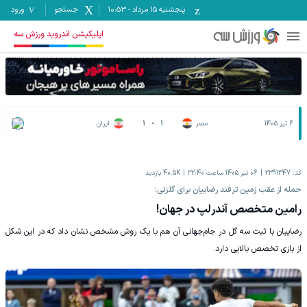
پنجشنبه ۱۵ مرداد
-
10:53
جستجو
ورود
اپلیکیشن اندروید ورزش سه
6 تیر 1405
مصر
1
-
1
ایران
کد:
2391347
06 تیر 1405 ساعت 22:40
40.5K
بازدید
حمله از عقب زمین ترفند رضاییان برای گلزنی:
رامین متخصص‌ آندرلپ در جهان!
رضاییان با ثبت سه گل در جام‌جهانی آن هم با یک روش مشخص نشان داد که در این شکل
از بازی تخصص بالایی دارد.