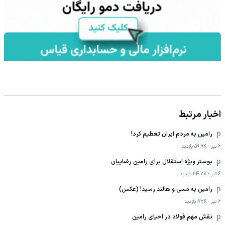
اخبار مرتبط
رامین به مردم ایران تعظیم کرد!
6 تیر
-
59.9K
بازدید
پوستر ویژه استقلال برای رامین رضاییان
6 تیر
-
114.7K
بازدید
رامین به مسی و هالند رسید! (عکس)
6 تیر
-
83K
بازدید
نقش مهم فولاد در احیای رامین