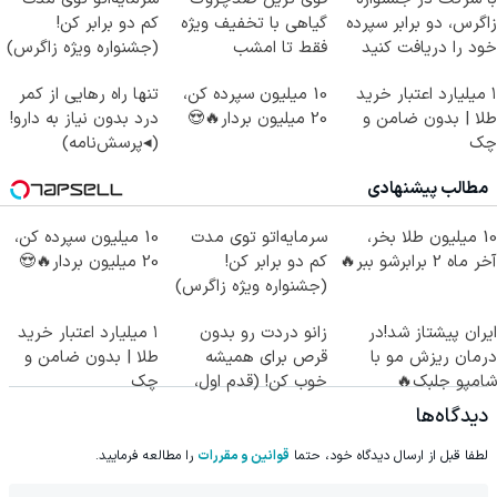
زاگرس، دو برابر سپرده
گیاهی با تخفیف ویژه
کم دو برابر کن!
خود را دریافت کنید
فقط تا امشب
(جشنواره ویژه زاگرس)
🔥
۱ میلیارد اعتبار خرید
10 میلیون سپرده کن،
تنها راه رهایی از کمر
طلا | بدون ضامن و
20 میلیون بردار🔥😍
درد بدون نیاز به دارو!
چک
(◂پرسش‌نامه)
مطالب پیشنهادی
10 میلیون طلا بخر،
سرمایه‌اتو توی مدت
10 میلیون سپرده کن،
آخر ماه 2 برابرشو ببر🔥
کم دو برابر کن!
20 میلیون بردار🔥😍
(جشنواره ویژه زاگرس)
🔥
ایران پیشتاز شد!در
زانو دردت رو بدون
۱ میلیارد اعتبار خرید
درمان ریزش مو با
قرص برای همیشه
طلا | بدون ضامن و
شامپو جلبک🔥
خوب کن! (قدم اول،
چک
پرسش‌نامه)
دیدگاه‌ها
لطفا قبل از ارسال دیدگاه خود، حتما
قوانین و مقررات
را مطالعه فرمایید.