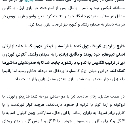
مسابقه فیکس بود و لامین یامال پس از استراحت در بازی اول، با گلزنی
مقابل عربستان سعودی جایگاه خود را تثبیت کرد. دنی اولمو و فران تورس در
هر سه دیدار به میدان رفتند و گاوی نیز فرصت بازی پیدا کرد.
خارج از اردوی لاروخا، ژول کنده با فرانسه و فرنکی دی‌یونگ با هلند از ارکان
اصلی تیم‌های خود بودند و دقایق زیادی را به میدان رفتند. آنتونی گوردون
نیز در ترکیب انگلیس به تناوب با رشفورد جابجا شد تا به صدرنشینی سه‌شیرها
کمک کند.
در این میان، ژوآو کانسلو با پرتغال به مرحله حذفی رسید اما رافینیا
با برزیل دچار مصدومیت شد و بازی بعدی مقابل ژاپن را از دست داد.
در سمت مقابل، رئال مادرید نیز با دو حذفی مواجه شد؛ فدریکو والورده با
اروگوئه و آردا گولر با ترکیه از صعود بازماندند، هرچند گولر تورنمنت را با
گلزنی برابر آمریکا به پایان رساند. با این حال، ستارگانی چون کیلیان امباپه با
۴ گل و ۲ پاس گل و وینیسیوس جونیور با ۴ گل و ۱ پاس گل، از بهترین‌های