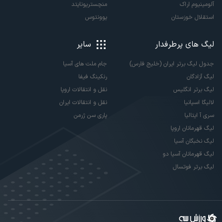
آلومینیوم اراک
منچستریونایتد
استقلال خوزستان
یوونتوس
لیگ های پرطرفدار
سایر
جدول لیگ برتر ایران (خلیج فارس)
جام ملت های آسیا
لیگ آزادگان
رنکینگ فیفا
لیگ برتر انگلیس
نقل و انتقالات اروپا
لالیگا اسپانیا
نقل و انتقالات ایران
سری آ ایتالیا
پاری سن ژرمن
لیگ قهرمانان اروپا
لیگ نخبگان آسیا
لیگ قهرمانان آسیا دو
لیگ برتر فوتسال