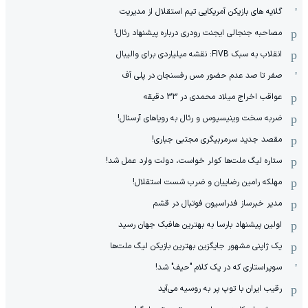
گلایه های بازیکن آمریکایی تیم استقلال از مدیریت
مصاحبه جنجالی ایجنت رودری درباره پیشنهاد رئال!
انقلاب به سبک FIVB: نقشه میلیاردی برای والیبال
صفر تا صد عدم حضور مس رفسنجان در پلی آف
عواقب اخراج میلاد محمدی در 33 دقیقه
ضربه سخت وینیسیوس و رئال به رویاهای آرسنال!
مقصد جدید سرمربیگری مجتبی جباری!
ستاره لیگ ملت‌ها کولر خواست، دولت وارد عمل شد!
مهلکه رامین رضاییان و ضرب شست استقلال!
مدیر خبرساز فدراسیون فوتبال در قشم
اولین پیشنهاد بارسا به بهترین هافبک جهان رسید
یک ژاپنی مشهور جایگزین بهترین بازیکن لیگ ملت‌ها
سوپراستاری که در یک کلام "حیف" شد!
رقیب ایران با توپ پر به روسیه می‌آید