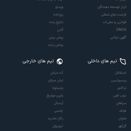
ابزار توسعه دهندگان
ویدئو
فرصت های شغلی
روزنامه
قوانین و مقررات
نتایج زنده
DMCA
آنتن
آگهی دولتی
پیش بینی
پخش زنده
تیم های داخلی
تیم های خارجی
استقلال
آث میلان
پرسپولیس
اینتر میلان
تراکتور
بارسلونا
ذوب آهن
بایرن مونیخ
سپاهان
آرسنال
فولاد
چلسی
ملوان
رئال مادرید
گل‌گهر
لیورپول