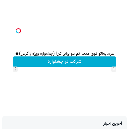
سرمایه‌اتو توی مدت کم دو برابر کن! (جشنواره ویژه زاگرس)🔥
شرکت در جشنواره
›
‹
آخرین اخبار