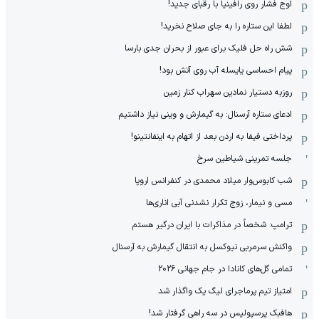
اوج فشار روی رافینیا با رقبای جدید!
لطفا این ستاره را به جای صلاح نخرید!
شش راه حل فلیک برای عبور از بحران جدی بارسا
پیام احساسی یایسله آب روی آتش بود!
روزبه دستیار نمادین سهراب کنار زمین
ادعای ستاره آرسنال: به گیمارش و وینی نیاز داشتیم
پرداختی فیفا به اردن بعد از اتهام به اینفانتینو!
جلسه تمرینی شیاطین سرخ
شب کابوس‌وار میلاد محمدی در کنفرانس اروپا
مسی و نیمار، زوج تکرار نشدنی آبی اناری‌ها
ترامپ: شخصاً در مذاکرات با ایران درگیر هستم
واکنش سرمربی نیوکسل به انتقال گیمارش به آرسنال
تمامی گل‌های کانادا در جام جهانی 2026
امتیاز تیم پرماجرای لیگ یک واگذار شد
هافبک پرسپولیس در سه راهی گرفتار شد!