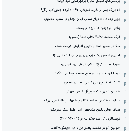
پرسش‌های کلیدی درباره پرمهره‌ترین تیم لیگ!
نه بزرگ پس از خرید تاریخی: ۲۴۰ دقیقه جنون‌آمیز رئال!
پایان یک عادت برای ستاره ایران: وداع با شماره محبوب
وقتی دروازبان ها نابود می‌شوند!
لیگ ملت‌ها ٢٠٢۶ کتاب شد! (عکس)
طلا در مسیر ثبت بالاترین افزایش قیمت هفته
آخرین شانس یک بازیکن برای جلب اعتماد پیاتزا
ضربه سر ممنوع؛انقلاب در قوانین فوتبال؟
بارسا این فصل برای فتح همه جام‌ها می‌جنگد!
شوک شبانه پورعلی گنجی به علی منصور!
خولین آلوارز و 5 سوپرگل کلاس جهانی!
ستاره یوونتوس چشم انتظار پیشنهاد از باشگاهی بزرگ
هدف اصلی بایرن مشخص شد: فقط لیگ قهرمانان
نوستالژی، گل شوچنکو به رم (2003/2004)
خولین آلوارز مقصد بعدی‌اش را به سیمئونه گفت