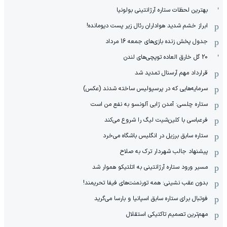
بهترین لحظات ستاره آرژانتینی بولونیا
ابراز خشم شدید هواداران رئال زیر پست دیومانده!
جدول پخش زنده بازی‌های جمعه 16 مرداد
20 گل خارق العاده توپچی‌های لندن
قرارداد مهم آرسنال تمدید شد
سرمایه‌هایی که در پرسپولیس ساخته شدند (عکس)
ستاره چلسی: آمدن ژابی آلونسو به نفع من است
فرعباسی با کلین‌شیت لیگ را شروع می‌کند
ستاره سابق برزیل در انگلیس باشگاه می‌خرد
پیشنهاد جالب شهردار ترک به صلاح
مسیر ورود ستاره آرژانتینی به اتلتیکو هموار شد
بدون عقب نشینی: همه تورنمنت‌های فیفا تحریمند!
فوتبال برای ستاره سابق اسپانیا و بارسا می‌گرید
مهم‌ترین تصمیم تاکتیکی استقلال