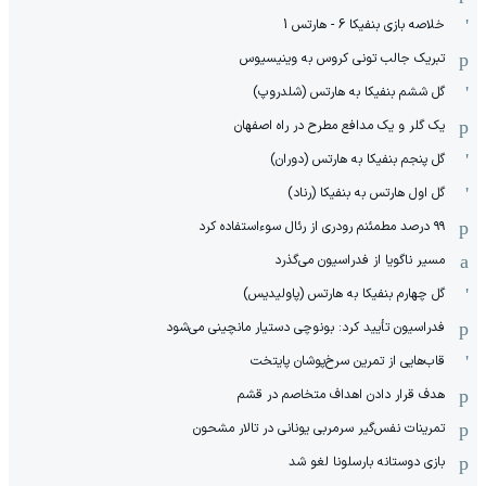
خلاصه بازی بنفیکا 6 - هارتس 1
تبریک جالب تونی کروس به وینیسیوس
گل ششم بنفیکا به هارتس (شلدروپ)
یک گلر و یک مدافع مطرح در راه اصفهان
گل پنجم بنفیکا به هارتس (دوران)
گل اول هارتس به بنفیکا (رناد)
۹۹ درصد مطمئنم رودری از رئال سوءاستفاده کرد
مسیر ناگویا از فدراسیون می‌گذرد
گل چهارم بنفیکا به هارتس (پاولیدیس)
فدراسیون تأیید کرد: بونوچی دستیار مانچینی می‌شود
قاب‌هایی از تمرین سرخ‌پوشان پایتخت
هدف قرار دادن اهداف متخاصم در قشم
‏تمرینات نفس‌گیر سرمربی یونانی در تالار مشحون
بازی دوستانه بارسلونا لغو شد