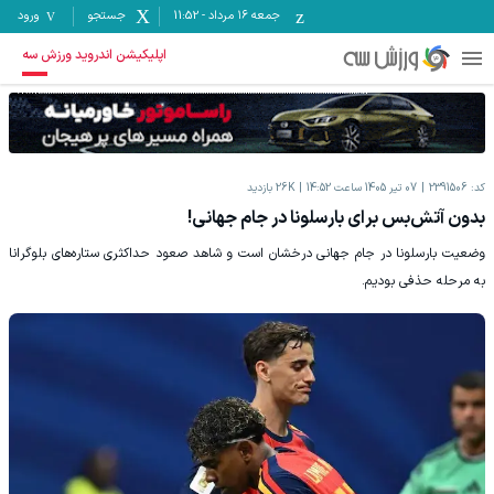
جمعه ۱۶ مرداد
-
11:52
جستجو
ورود
اپلیکیشن اندروید ورزش سه
کد:
2391506
07 تیر 1405 ساعت 14:52
26K
بازدید
بدون آتش‌بس برای بارسلونا در جام جهانی!
وضعیت بارسلونا در جام جهانی درخشان است و شاهد صعود حداکثری ستاره‌های بلوگرانا
به مرحله حذفی بودیم.