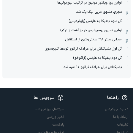
اولین روز ویکتور مونیوز در ترکیب لیورپولی‌ها
مجری مشهور مربی لیگ یک شد
گل سوم بنفیکا به هارتس (پاولیدیس)
اولین تمرین پرسپولیس در بازگشت از ترکیه
جدایی سنتر ۲۱۸ سانتی‌متری از استقلال
گل اول بشیکتاش برابر هرادک کرالوو توسط کلیچسوی
گل دوم بنفیکا به هارتس (آرائوخو)
بشیکتاش برابر هرادک کرالوو 10 نفره شد!
راهنما
سرویس ها
دانلود اپلیکیشن
سوژه‌های ورزشی شما
ارتباط با ما
اخبار ورزشی
تبلیغات
پادکست
درباره ما
لیگ ها و رقابت ها