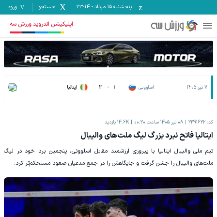
پنجشنبه ۱۵ مرداد
-
23:14
جستجو
ورود
اپلیکیشن اندروید ورزش سه
7 تیر 1405
اسلوونی
1
-
3
ایتالیا
کد:
2391622
08 تیر 1405 ساعت 00:20
14.6K
بازدید
ایتالیا فاتح نبرد بزرگ لیگ ملت‌های والیبال
تیم ملی والیبال ایتالیا با پیروزی ارزشمند مقابل اسلوونی، پنجمین برد خود در لیگ
ملت‌های والیبال را جشن گرفت و جایگاهش را در جمع مدعیان صعود مستحکم‌تر کرد.