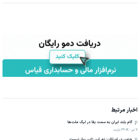
اخبار مرتبط
گام بلند ایران به سمت بقا در لیگ ملت‌ها
7 تیر
-
39.1K
بازدید
جنون در اورلئان: نه، این ژاپن بباز نیست