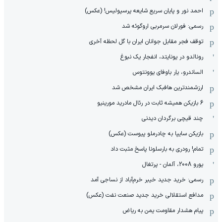
احمد نور و پایان سریع شایعه پرسپولیس! (عکس)
رسمی: فورلان سرمربی اروگوئه شد
توقف فجر مقابل جوانان ایران با گل لحظه آخری
رونالدو در یونایتد، انفجار یک نبوغ
الساندرو، یار باوفای یوونتوس
ارزشمندترین هافبک ایران مشخص شد
6 بازیکن همیشه ثابت در رئال مادرید مورینیو
چند قیچی برگردان دیدنی
بازیکن سایپا به چادرملو پیوست (عکس)
تمام! رودری به بارسلونا پاسخ مثبت داد
یورو 2008، آلمان - پرتغال
رسمی: خرید جدید خیبر خرم‌آباد از نساجی آمد
مدافع استقلالی خرید جدید صنعت نفت (عکس)
پیام هشدار مقاومت یمن به ریاض