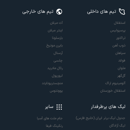
تیم های داخلی
تیم های خارجی
استقلال
آث میلان
پرسپولیس
اینتر میلان
تراکتور
بارسلونا
ذوب آهن
بایرن مونیخ
سپاهان
آرسنال
فولاد
چلسی
ملوان
رئال مادرید
گل‌گهر
لیورپول
آلومینیوم اراک
منچستریونایتد
استقلال خوزستان
یوونتوس
لیگ های پرطرفدار
سایر
جدول لیگ برتر ایران (خلیج فارس)
جام ملت های آسیا
لیگ آزادگان
رنکینگ فیفا