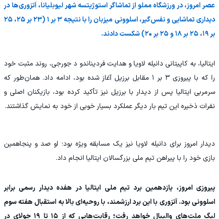
عصر امروز، در ورزشگاه مملو از تماشاگر استوژیتسه شهر لیوبلیانا، آتزوری‌ها در
دیداری تماشایی و نفس‌گیر، اسلوونی میزبان را با نتیجه ۳ بر ۱ (۲۳ بر ۲۵، ۲۵
بر ۱۹، ۲۵ بر ۱۸ و ۲۵ بر ۲۰) شکست دادند.
ایتالیا، به کاپیتانی دانیله لاویا و هدایت فردیناندو د جورجی، روند مثبت خود
را که با پیروزی ۳ بر ۱ مقابل برزیل آغاز شده بود، ادامه داد. همان‌طور که
سرمربی ایتالیا پس از دیدار با برزیل نیز تأکید کرده بود، بازیکنان اصلی و
نفرات ذخیره این تیم بار دیگر عملکرد بسیار خوبی از خود به نمایش گذاشتند.
دیدار امروز برای دانیله لاویا نیز یک مسابقه ویژه بود؛ او صد و پنجاهمین
بازی خود را با پیراهن تیم ملی بزرگسالان ایتالیا انجام داد.
پیروزی امروز، یازدهمین برد تیم ملی ایتالیا در هفده دیدار رسمی برابر
اسلوونی بود. آتزوری با این برد ارزشمند، با روحیه‌ای بالا به استقبال هفته سوم
لیگ ملت‌های والیبال خواهد رفت؛ رقابت‌هایی که از ۱۵ تا ۱۹ جولای در