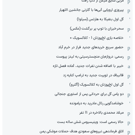
مربی سابق میلان از دنیا رفت
پیروزی اروپایی آبی‌ها با گلزنی جانشین اللهیار
گل اول بنفیکا به هارتس (سیلوا)
سحرخیزان با توپ پر برگشت (عکس)
خلاصه بازی لخ‌پوزنان 1 - کلاکسویک 0
حضور سریع خریدهای جدید فراز در خرم آباد
رسمی: دروازه‌بان منچسترسیتی به لیدز پیوست
خیبر با اضافه شدن نفرات جدید، آماده فصل تازه
قالیباف در توییت جدید به ترامپ کنایه زد
گل اول لخ‌پوزنان به کلاکسویک (آگنرو)
دو پاس گل برای حردانی پس از استوری جنجالی
خوشامدگویی رئال مادرید به دیامونده
میلاد محمدی بالاخره در 11 نفر
حالا رسمی است: وینیسیوس شش ساله بست
اتاق فرماندهی نیروهای سعودی هدف حملات موشکی یمن