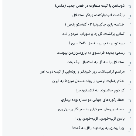
ذوب‌آهن با کیت متفاوت در فصل جدید (عکس)
بازگشت امیدوارکننده وینگر استقلال
خلاصه بازی جاگیلونیا 2 - گلاسکو رنجرز 1
آسانی برگشت، گل زد و سهراب امیدوار شد
یوونتوس - ناپولی ، فصل 2020 سری آ
رسمی: پدیده فرانسوی به پاری‌سن‌ژرمن پیوست
استقلال با سه گل به استقبال لیگ رفت
مراسم گرامیداشت روز خبرنگار و رونمایی از کیت ذوب آهن
اعلام رضایت ترامپ از روند مسائل مربوط به ایران
گل دوم جاگیلونیا به گلاسکورنجرز
حفظ رکوردهای جهانی دو ستاره وزنه برداری
حمله نیروهای اسرائیلی به خبرنگار پرس‌تی‌وی
پاسخ گل‌به‌خودی، گل‌به‌خودی بود!
چرا رودری به پیشنهاد رئال نه گفت؟