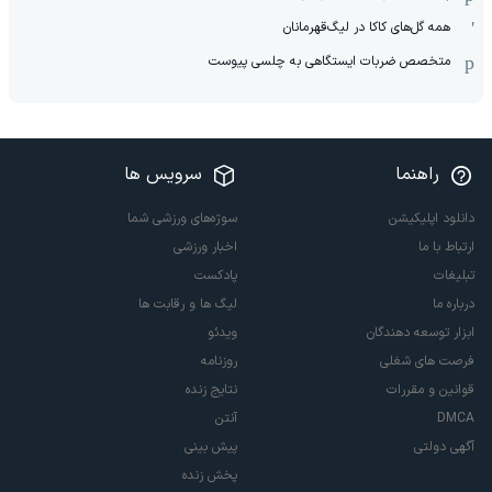
همه گل‌های کاکا در لیگ‌قهرمانان
متخصص ضربات ایستگاهی به چلسی پیوست
راهنما
سرویس ها
دانلود اپلیکیشن
سوژه‌های ورزشی شما
ارتباط با ما
اخبار ورزشی
تبلیغات
پادکست
درباره ما
لیگ ها و رقابت ها
ابزار توسعه دهندگان
ویدئو
فرصت های شغلی
روزنامه
قوانین و مقررات
نتایج زنده
DMCA
آنتن
آگهی دولتی
پیش بینی
پخش زنده