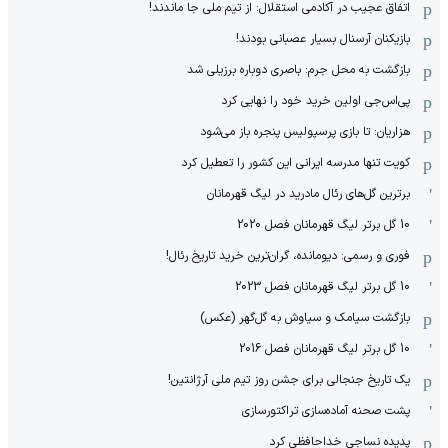
اتفاق عجیب در آکادمی استقلال: از تیم ملی جا ماندند!
بازیکنان آرسنال بسیار عصبانی بودند!
بازگشت به محل جرم: باصری دوباره برزیلی شد
پی‌اس‌جی اولین خرید خود را نهایی کرد
هزاریان: تا بازی پرسپولیس پنجره باز می‌شود
کویت تنها مدرسه ایرانی این کشور را تعطیل کرد
برترین گل‌های رئال مادرید در لیگ قهرمانان
10 گل برتر لیگ قهرمانان فصل 2020
فوری و رسمی: دیومانده، گران‌ترین خرید تاریخ رئال!
10 گل برتر لیگ قهرمانان فصل 2023
بازگشت سیامک و سیاوش به گل‌گهر (عکس)
10 گل برتر لیگ قهرمانان فصل 2016
یک تاریخ جنجالی برای جشن روز تیم ملی آرژانتین!
پشت صحنه آماده‌سازی تراکتورسازی
پدیده نساجی خداحافظی کرد