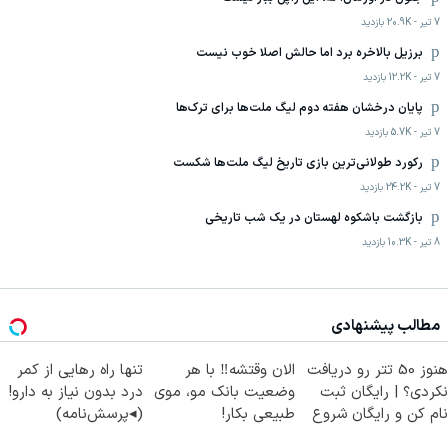
7 تیر
-
20.9K
بازدید
برزیل بالاخره برد اما حالش اصلا خوب نیست
7 تیر
-
12.2K
بازدید
پایان درخشان هفته دوم لیگ ملت‌ها برای ترک‌ها
7 تیر
-
5.7K
بازدید
رکورد طولانی‌ترین بازی تاریخ لیگ ملت‌ها شکست
7 تیر
-
24.2K
بازدید
بازگشت باشکوه لهستان در یک شب تاریخی
8 تیر
-
10.3K
بازدید
مطالب پیشنهادی
هنوز 50 تتر رو دریافت
الان وقتشه‼️ با هر
تنها راه رهایی از کمر
نکردی؟ | رایگان ثبت
وضعیت بانک مو، موی
درد بدون نیاز به دارو!
نام کن و رایگان شروع
طبیعی بکار!
(◂پرسش‌نامه)
کن!