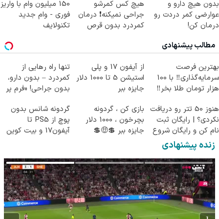
بدون هیچ دارو و
هیچ کس کمرشو
150 میلیون وام با واریز
عوارضی کمر دردت رو
جراحی نمیکنه❗ درمان
فوری - وام جدید
درمان کن!
کمردرد بدون قرص
تکنولایف
(پرسش‌نامه)
(پرسشنامه)
مطالب پیشنهادی
بهترین فرصت
از آیفون 17 و پلی
تنها راه رهایی از
سرمایه‌گذاری‼️ با 100
استیشن 5 تا 1000 دلار
کمردرد – بدون دارو،
هزار تومان طلا بخر‼️
جایزه ببر
بدون جراحی! «فرم پر
کن»
هنوز 50 تتر رو دریافت
بازی کن ، گردونه
گردونه شانس بدون
نکردی؟ | رایگان ثبت
بچرخون ، 1000 دلار
پوچ از PS5 تا
نام کن و رایگان شروع
جایزه ببر 💲🤑💲
آیفون17 و بیت کوین
کن!
🔥
زنده پیشنهادی