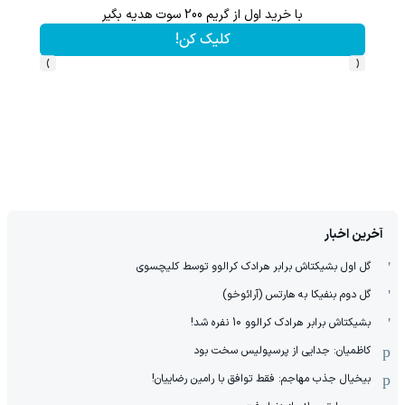
با خرید اول از گریم 200 سوت هدیه بگیر
کلیک کن!
›
‹
آخرین اخبار
گل اول بشیکتاش برابر هرادک کرالوو توسط کلیچسوی
گل دوم بنفیکا به هارتس (آرائوخو)
بشیکتاش برابر هرادک کرالوو 10 نفره شد!
کاظمیان: جدایی از پرسپولیس سخت بود
بیخیال جذب مهاجم: فقط توافق با رامین رضاییان!