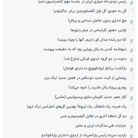
رئیس دوچرخه سواری ایران در جلسه مهم کنفدراسیون آسیا
گل به خودی؛ گل اول گلاسکورنجرز برابر جاگیلونیا
مچ اندازی بدون حاصل نساجی و پیکان!
اولین حضور کارتساس در میان زنبورها
کلا دو‌ رشته مدال آور داریم، آنها را ویژه ببینید!
دیومانده: آمدن به رئال رویایی بود که به حقیقت پیوست
دعوت در دو گروه: اردوی فرنگی شلوغ شد!
بازگشت برانکو ایوانکوویچ به دنیای فوتبال!
رونمایی از کیت جدید ذوب‌آهن در فصل جدید لیگ برتر
رودری پروژه رئال مادرید را نابود می‌کند!
آغاز عصر جدید کاپیتان سابق پرسپولیس (عکس)
یک ضربه، یک شاهکار، یک تریولا! بهترین گل‌های کنفرانس لیگ اروپا
دو گل لحظه آخری در تقابل آلومینیوم و مس
جزئیات فنی مذاکرات ایران و عمان
بازدید سرزده رئیس پارالمپیک از اردوی دختران پاراتکواندو