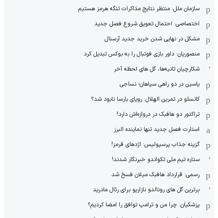
سازمان ملل: منتظر نتایج مذاکرات تنگه هرمز هستیم
اختصاصی: احتمال تعویق شروع فصل جدید
مشکل در نهایی شدن خرید جدید آرسنال
منصوریان: داور بازی فوتبال را به بوکس تبدیل کرد
شکارچیان ثانیه‌ها، گل های لحظه آخر
یاسین در دو راهی سپاهان- نساجی
کانسلو در تمرین الهلال: رویای بارسا نابود شد؟
تراکتور دو هافبک در دروازه‌اش دارد!
استارت فصل جدید تنها نماینده البرز
گزینه جذاب پرسپولیس: اژدهای قرمز!
ستاره تیم ملی تکواندو خبرنگار شدند!
رسمی: قرارداد هافبک میلان فسخ شد
برترین گل های رونالدو نازاریو برای رئال مادرید
پزشکیان: چرا من و ترامپ توافق را امضا کردیم؟