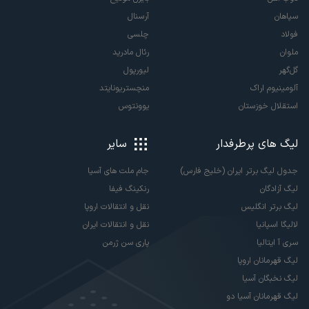
سپاهان
آرسنال
فولاد
چلسی
ملوان
رئال مادرید
گل‌گهر
لیورپول
آلومینیوم اراک
منچستریونایتد
استقلال خوزستان
یوونتوس
لیگ های پرطرفدار
سایر
جدول لیگ برتر ایران (خلیج فارس)
جام ملت های آسیا
لیگ آزادگان
رنکینگ فیفا
لیگ برتر انگلیس
نقل و انتقالات اروپا
لالیگا اسپانیا
نقل و انتقالات ایران
سری آ ایتالیا
پاری سن ژرمن
لیگ قهرمانان اروپا
لیگ نخبگان آسیا
لیگ قهرمانان آسیا دو