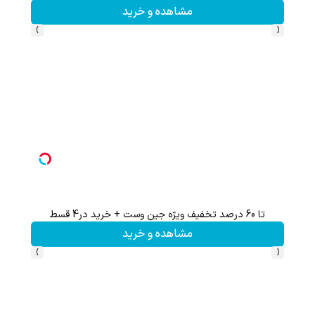
مشاهده و خرید
›
‹
تا 60 درصد تخفیف ویژه جین وست + خرید در4 قسط
60% تخفیف 
مشاهده و خرید
›
‹