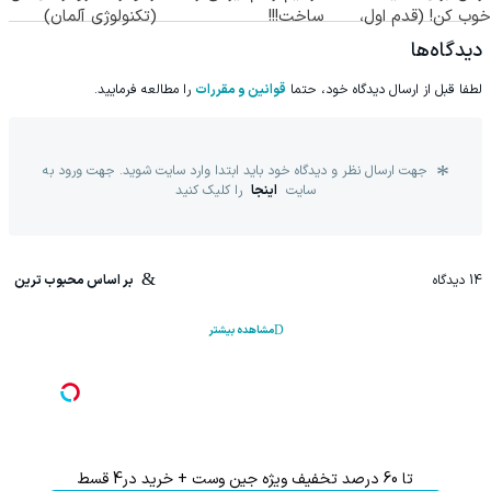
خوب کن! (قدم اول،
ساخت!!!
(تکنولوژی آلمان)
پرسش‌نامه)
◂پرسشنامه▸
دیدگاه‌ها
لطفا قبل از ارسال دیدگاه خود، حتما
قوانین و مقررات
را مطالعه فرمایید.
جهت ارسال نظر و دیدگاه خود باید ابتدا وارد سایت شوید. جهت ورود به
سایت
اینجا
را کلیک کنید
14
دیدگاه
بر اساس محبوب ترین
مشاهده بیشتر
تا 60 درصد تخفیف ویژه جین وست + خرید در4 قسط
تا %60 تخفیف محصولات جین وست + خرید در 4 