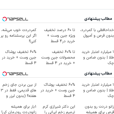
مطالب پیشنهادی
خداحافظی با کمردرد،
تا 60 درصد تخفیف
کمردردت خوب می‌شه،
بدون قرص و آمپول
ویژه جین وست +
اگر این پرسشنامه رو پر
خرید در4 قسط
کنی!!
۱ میلیارد اعتبار خرید
تا %60 تخفیف
60% تخفیف پوشاک
طلا | بدون ضامن و
محصولات جین وست
جین وست + خرید در
چک
+ خرید در 4 قسط
4 قسط
مطالب پیشنهادی
۱ میلیارد اعتبار خرید
60% تخفیف پوشاک
از بین بردن جای زخم
طلا | بدون ضامن و
جین وست + خرید در
های قدیمی، فقط در 3
چک
4 قسط
هفته!! (بدون لیزر و
جراحی)
زانو دردت رو بدون
این دکتر شیرازی کرم
1بار برای همیشه
قرص برای همیشه
ترمیم زخم ایرانی را
زانودردت رودرمان کن!