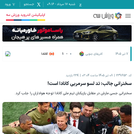
شنبه ۱۷ مرداد
-
09:16
جستجو
ورود
اپلیکیشن اندروید ورزش سه
7 تیر 1405
آفریقای جنوبی
0
-
1
کانادا
کد:
2391653
08 تیر 1405 ساعت 03:04
23K
بازدید
سخنرانی جالب: تد لسو سرمربی کانادا است!
سخنرانی جسی مارش در مقابل بازیکنان تیم ملی کانادا توجه هواداران را جلب کرد.