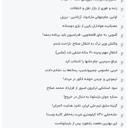
زنده و فوری از بازار نقل و انتقالات
اولین جام‌جهانی مارادونا، آرژانتین - برزیل
عصبانیت هواداران بایرن از بازی دوستانه
آشوبی: به جای قلعه‌نویی، فدراسیون باید برنامه بدهد!
واکنش وزیر ترک به انتقال صلاح: ناراحت شدم
انتقال مهم پدیده 20 ساله منتفی شد (عکس)
عراق سرمربی جام ملتها را انتخاب کرد
مربی جاسوس چمپیونشیپ: رسانه‌ها بد نشانم دادند
لیموچی و چیدن خوشه انگور در مرداد!
سود استثنایی ترابزون اسپور از قرارداد محمد صلاح
ستاره جوان بارسلونا به دنبال در خروج!
گزینه سابق تیم ملی ایران، نامزد هدایت الجزایر!
جابه‌جایی ۸۳۰ کیلومتری غیرت به‌خاطر کانیه وست!
این بهترین مقصد رشفورد پس از بارسلوناست