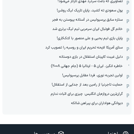
تصاویری که باعث سردرد مهدی تارتار می‌شود!
پول سعودی ته کشید، پایان تاریک لیگ روشن!
ستاره سابق پرسپولیس در آستانه پیوستن به فجر
خانم گل فوتبال ایران سرمربی تیم لیگ برتری شد
پایان بازی تیم یحیی و علی منصور با کتک‌کاری!
سنای آمریکا لایحه تحریم ایران و روسیه را تصویب کرد
دلیل غیبت کاپیتان استقلال در بازی دوستانه
خاطره انگیز، ایران 5 - ایتالیا 5 (جام جهانی 2008)
اولین تجربه نوری، فردا مقابل پرسپولیس!
حمایت تاجرنیا از رامین بعد از جدایی از استقلال!
گران‌ترین دروازه‌بان انگلیس: چیزی برای اثبات ندارم
دیوانگی هواداران برای پیراهن شالکه
راهنما
سرویس ها