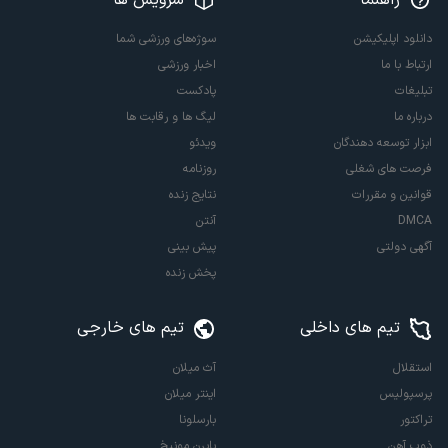
دانلود اپلیکیشن
سوژه‌های ورزشی شما
ارتباط با ما
اخبار ورزشی
تبلیغات
پادکست
درباره ما
لیگ ها و رقابت ها
ابزار توسعه دهندگان
ویدئو
فرصت های شغلی
روزنامه
قوانین و مقررات
نتایج زنده
DMCA
آنتن
آگهی دولتی
پیش بینی
پخش زنده
تیم های داخلی
تیم های خارجی
استقلال
آث میلان
پرسپولیس
اینتر میلان
تراکتور
بارسلونا
ذوب آهن
بایرن مونیخ