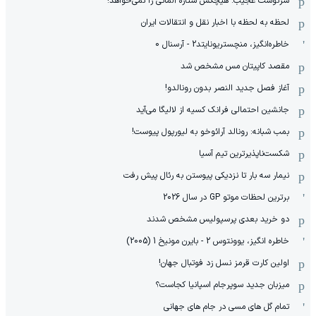
سرنوشت عجیب: هیچکس ستاره آلمانی را نمی‌خواهد!
لحظه به لحظه با اخبار نقل و انتقالات ایران
خاطره‌انگیز، منچستریونایتد2 - آرسنال 0
مقصد کاپیتان مس مشخص شد
آغاز فصل جدید النصر بدون رونالدو!
جانشین احتمالی فرانک کسیه از لالیگا می‌آید
بمب شبانه: رونالد آرائوخو به لیورپول پیوست!
شکست‌ناپذیرترین تیم آسیا
نیمار سه بار تا نزدیکی پیوستن به رئال پیش رفت
برترین لحظات موتو GP در سال 2026
دو خرید بعدی پرسپولیس مشخص شدند
خاطره انگیز، یوونتوس 2 - بایرن مونیخ 1 (2005)
اولین کارت قرمز نسل زد فوتبال جهان!
میزبان جدید سوپرجام اسپانیا کجاست؟
تمام گل های مسی در جام های جهانی