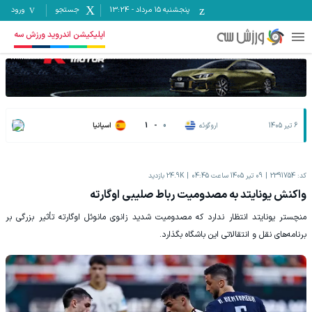
پنجشنبه ۱۵ مرداد
-
13:24
جستجو
ورود
اپلیکیشن اندروید ورزش سه
6 تیر 1405
اروگوئه
0
-
1
اسپانیا
کد:
2391754
09 تیر 1405 ساعت 04:45
24.9K
بازدید
واکنش یونایتد به مصدومیت رباط صلیبی اوگارته
منچستر یونایتد انتظار ندارد که مصدومیت شدید زانوی مانوئل اوگارته تأثیر بزرگی بر
برنامه‌های نقل و انتقالاتی این باشگاه بگذارد.