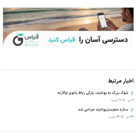
اخبار مرتبط
شوک بزرگ به یونایتد: پارگی رباط زانوی اوگارته
7 تیر
-
19.1K
بازدید
ستاره منچستریونایتد جراحی شد
24 تیر
-
24.1K
بازدید