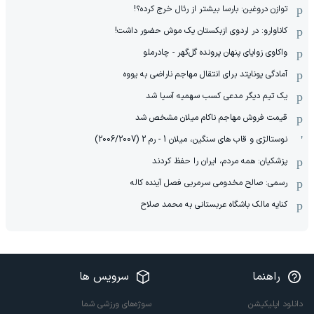
توازن دروغین: بارسا بیشتر از رئال خرج کرده؟!
کاناوارو: در اردوی ازبکستان یک موش حضور داشت!
واکاوی زوایای پنهان پرونده گل‌گهر - چادرملو
آمادگی یونایتد برای انتقال مهاجم ناراضی به یووه
یک تیم دیگر مدعی کسب سهمیه آسیا شد
قیمت فروش مهاجم ناکام میلان مشخص شد
نوستالژی و قاب های سنگین، میلان 1 - رم 2 (2006/2007)
پزشکیان: همه مردم، ایران را حفظ کردند
رسمی: صالح مخدومی سرمربی فصل آینده کاله
کنایه مالک باشگاه عربستانی به محمد صلاح
راهنما
سرویس ها
دانلود اپلیکیشن
سوژه‌های ورزشی شما