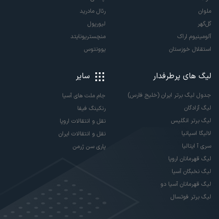
ملوان
رئال مادرید
گل‌گهر
لیورپول
آلومینیوم اراک
منچستریونایتد
استقلال خوزستان
یوونتوس
لیگ های پرطرفدار
سایر
جدول لیگ برتر ایران (خلیج فارس)
جام ملت های آسیا
لیگ آزادگان
رنکینگ فیفا
لیگ برتر انگلیس
نقل و انتقالات اروپا
لالیگا اسپانیا
نقل و انتقالات ایران
سری آ ایتالیا
پاری سن ژرمن
لیگ قهرمانان اروپا
لیگ نخبگان آسیا
لیگ قهرمانان آسیا دو
لیگ برتر فوتسال