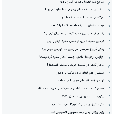
مدافع تیم قهرمان هم به آبادان رفت
بزرگترین بمب تابستان: رودری به بارسلونا می‌رود!
رمزگشایی جدید از علت مرگ مارادونا!
مزد درخشش در لیگ ملت‌ها ٢٠٢۶ را گرفت
یک ایرانی سرمربی جدید تیم ملی والیبال نیجریه!
قوانین جدید داوری در فصل جدید فوتبال اروپا!
وقتی گربیج سرمربی، در زمین هم قهرمان جهان بود
افزایش تردیدها: مادرید چشم انتظار ستاره گرانقیمت!
سردار آزمون در لیست خرید تابستانی استقلال!
استقبال فوق‌‌العاده مردم ترکیه از فرعون
قهرمان آسیا قهرمان جهان را می‌خواهد!
حضور 13 ساله عالیشاه در پرسپولیس به روایت باشگاه
برترین لحظات رودری در سال 2026
جنون گریزمان در لیگ آمریکا: عجب ستاره‌ای!
وزیر ورزش ایران وارد جمهوری آذربایجان شد