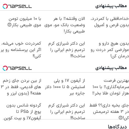
مطالب پیشنهادی
خداحافظی با کمردرد،
الان وقتشه‼️ با هر
با 10 میلیون تومن
بدون قرص و آمپول
وضعیت بانک مو، موی
موی طبیعی بکار😍
طبیعی بکار!
بدون هیچ دارو و
این دکتر شیرازی کرم
کمردردت خوب می‌شه،
عوارضی کمر دردت رو
ترمیم زخم ایرانی را
اگر این پرسشنامه رو پر
درمان کن!
ساخت!!!
کنی!!
(پرسش‌نامه)
مطالب پیشنهادی
بهترین فرصت
از آیفون 17 و پلی
از بین بردن جای زخم
سرمایه‌گذاری‼️ با 100
استیشن 5 تا 1000 دلار
های قدیمی، فقط در 3
هزار تومان طلا بخر‼️
جایزه ببر
هفته!! (بدون لیزر و
جراحی)
جای بخیه داری؟؟ فقط
این دکتر شیرازی کرم
گردونه شانس بدون
در 3 هفته ترمیمش
ترمیم زخم ایرانی را
پوچ از PS5 تا
کن!😍
ساخت!!!
آیفون17 و بیت کوین
🔥
دیدگاه‌ها