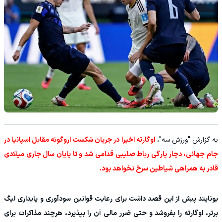
به گزارش "ورزش سه"،
اوگارته اخیرا در جریان شکست اروگوئه مقابل اسپانیا در
جام جهانی، دچار پارگی رباط صلیبی قدامی شد و تا پایان سال جاری میلادی
قادر به همراهی شیاطین سرخ نخواهد بود.
یونایتد پیش از این قصد داشت برای رعایت قوانین سودآوری و پایداری لیگ
برتر، اوگارته را بفروشد و حتی ضرر مالی آن را بپذیرد، هرچند مذاکرات برای