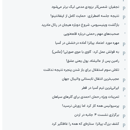
نجفیان: شمس‌آذر بزودی مدعی لیگ برتر می‌شود
نتیجه جلسه اضطراری: حمایت کامل از اینفانتینو!
بازگشت وینیسیوس، شروع دوباره هیجان در رئال مادرید
صحبت‌های مهم رحمتی درباره قلعه‌نویی
مهره مورد اعتماد پیاتزا آماده درخشش در آسیا
به قولش عمل کرد: گاوی با موی صورتی! (عکس)
رامین پس از عالیشاه، پول یعنی عشق!
تلاش سوم استقلال برای باز شدن پنجره نتیجه نداشت
عجیب‌ترین انتقال تابستانی والیبال جهان
ایرانی‌ترین تیم آسیا در قطر
تمرینات ویژه رحمان احمدی برای گلرهای سپاهان
پرسپولیس همه کار کرد اما زورش نرسید!
برگزاری نشست ۴ جانبه در اردن
کشف بزرگ پیاتزا: ستاره‌ای که همه را غافلگیر کرد