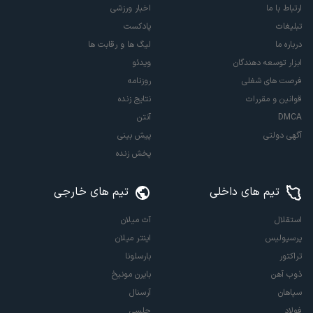
ارتباط با ما
اخبار ورزشی
تبلیغات
پادکست
درباره ما
لیگ ها و رقابت ها
ابزار توسعه دهندگان
ویدئو
فرصت های شغلی
روزنامه
قوانین و مقررات
نتایج زنده
DMCA
آنتن
آگهی دولتی
پیش بینی
پخش زنده
تیم های داخلی
تیم های خارجی
استقلال
آث میلان
پرسپولیس
اینتر میلان
تراکتور
بارسلونا
ذوب آهن
بایرن مونیخ
سپاهان
آرسنال
فولاد
چلسی