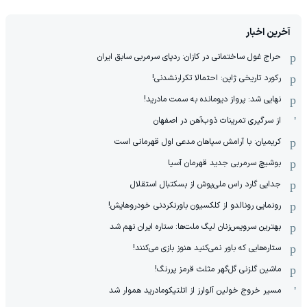
آخرین اخبار
حراج غول ساختمانی در کازان: ردپای سرمربی سابق ایران
رکورد تاریخی ژاپن: احتمالا تکرارنشدنی!
نهایی شد: پرواز دیومانده به سمت مادرید!
از سرگیری تمرینات ذوب‌آهن در اصفهان
کریمیان: با آرامش سپاهان مدعی اول قهرمانی است
بوشیچ سرمربی جدید قهرمان آسیا
جدایی گارد راس ملی‌پوش از بسکتبال استقلال
رونمایی رونالدو از کلکسیون باورنکردنی خودروهایش!
بهترین سرویس‌زنان لیگ ملت‌ها: ستاره ایران نهم شد
ستاره‌هایی که باور نمی‌کنید هنوز بازی می‌کنند!
ماشین گلزنی گل‌گهر مثلث قرمز پررنگ!
مسیر خروج خولین آلوارز از اتلتیکومادرید هموار شد