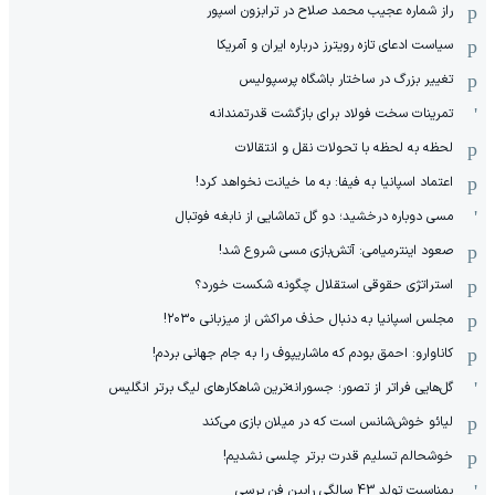
راز شماره عجیب محمد صلاح در ترابزون اسپور
سیاست ادعای تازه رویترز درباره ایران و آمریکا
تغییر بزرگ در ساختار باشگاه پرسپولیس
تمرینات سخت فولاد برای بازگشت قدرتمندانه
لحظه به لحظه با تحولات نقل و انتقالات
اعتماد اسپانیا به فیفا: به ما خیانت نخواهد کرد!
مسی دوباره درخشید؛ دو گل تماشایی از نابغه فوتبال
صعود اینترمیامی: آتش‌بازی مسی شروع شد!
استراتژی حقوقی استقلال چگونه شکست خورد؟
مجلس اسپانیا به دنبال حذف مراکش از میزبانی ۲۰۳۰!
کاناوارو: احمق بودم که ماشاریپوف را به جام جهانی بردم!
گل‌هایی فراتر از تصور؛ جسورانه‌ترین شاهکارهای لیگ برتر انگلیس
لیائو خوش‌شانس است که در میلان بازی می‌کند
خوشحالم تسلیم قدرت برتر چلسی نشدیم!
بمناسبت تولد 43 سالگی رابین فن پرسی