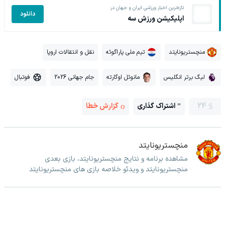
تازه‌ترین اخبار ورزشی ایران و جهان در
دانلود
اپلیکیشن ورزش سه
منچستریونایتد
تیم ملی پاراگوئه
نقل و انتقالات اروپا
لیگ برتر انگلیس
مانوئل اوگارته
جام جهانی 2026
فوتبال
24
اشتراک گذاری
گزارش خطا
منچستریونایتد
مشاهده برنامه و نتایج منچستریونایتد، بازی بعدی
منچستریونایتد و ویدئو خلاصه بازی های منچستریونایتد