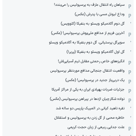
سپاهان راه انتقال عارف به پرسپولیس را می‌بندد!
وداع لیونل مسی با پدرش (عکس)
گل دوم آکادمیکو ویسئو به بنفیکا (کلوویس)
آخرین فریم از مدافع ملی‌پوش پرسپولیس! (عکس)
سوپرگل پرستیانی، گل دوم بنفیکا به آکادمیکو ویسئو
گل اول آکادمیکو ویسئو به بنفیکا (پریرا)
انگیزه‌های خاص رحمتی مقابل تیم‌ آسیایی‌اش!
واقعیت انتقال جنجالی مدافع موردنظر پرسپولیس
یک دربی‌باز جدید در پرسپولیس! (عکس)
جزئیات ضربات پهپادی ایران به یکی از مراکز آمریکا
نواده شکارچیان اژدها در پیراهن پرسپولیس (عکس)
نقره ناهید کیانی در المپیک پاریس دو ساله شد
خاطره محبی از گل زدن به پرسپولیس و استقلال
علت جدایی ربیعی از زبان حجت کریمی