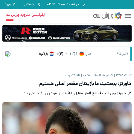
دوشنبه ۱۹ مرداد
-
03:16
جستجو
ورود
اپلیکیشن اندروید ورزش سه
9 تیر 1405
آلمان
1 (3)
-
1 (4)
پاراگوئه
کد:
2391872
09 تیر 1405 ساعت 07:15
25.8K
بازدید
هاورتز: ببخشید، ما بازیکنان مقصر اصلی هستیم
کای هاورتز پس از حذف تلخ آلمان مقابل پاراگوئه، از هواداران عذرخواهی کرد.