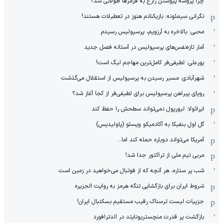
چرا پروسه پیوستن زارع به قرمزها طولانی شد؟
نگرانی سیمئونه: بازیکنانم هنوز در تعطیلات هستند!
محبی: بالاخره به آرزویم، پرسپولیس رسیدم
آمار تازه‌نفس‌های پرسپولیس در آستانه فصل جدید
پورعلی: لطیفی‌فر کامل‌ترین مهاجم لیگ است!
شهرآبادی: مسیر رسیدن به پرسپولیس از استقلال می‌گذشت
رویای پیراهن پرسپولیس برای لطیفی‌فر از کجا آغاز شد؟
ایرائولا: لیورپول نمی‌تواند سطحش را حفظ کند
گل اول بنفیکا به آکادمیکو ویسئو (پاولیدیس)
آمریکا می‌تواند دوباره حمله کند اما...
مربی تیم ملی از تراکتور جدا شد!
شب پر ستاره، هر آنچه که از فوتبال می‌خواهید در زمین است
شروط ایران برای بازگشایی تنگه هرمز به روایت الجزیره
جزییات لیست ترسناک رقیب مستقیم بسکتبال ایران!
بازگشت پر قدرت منچستریونایتد در الدترافورد