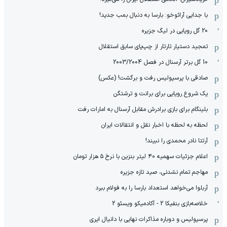
با جدایی آرائوخو: بارسا به دنبال بمب جدید!
20 گل رویایی در لیگ جزیره
تمجید دستیار تارتار از چپ‌پای سابق استقلال
10 گل برتر آرسنال در فصل 2003/2004
صادقی با پرسپولیس رفت و برگشت! (عکس)
یک شروع رویایی برای برانت و ترشتگن
بلینگام برای بازی برادرش مقابل آرسنال به امارات رفت
لحظه به لحظه با اخبار نقل و انتقالات ایران
آرتتا نادر محمدی را نبیند!
اعلام جزئیات سهمیه ۴۰ لیتر بنزین با نرخ ۵ هزار تومان
مهاجم تمام نشدنی، صید تازه جزیره
آربلوا می‌خواهد استعداد بارسا را به فولام ببرد
خلاصه‌بازی بنفیکا 2 - آکادمیکو ویسئو 2
پرسپولیس و دوباره مذاکرات نهایی با دانیال ایری