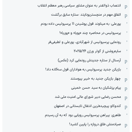
انتصاب ذوالقدر به عنوان مشاور سیاسی رهبر معظم انقلاب
اتفاق مهم در منچستریونایتد: ستاره سابق برگشت
پورعلی: به میناوند قول پوشیدن 11 پرسپولیس داده بودم
پرسپولیس در محاصره چند «پویا» و «پوریا»!
رونمایی پرسپولیس از شهرآبادی، پورعلی و لطیفی‌فر
سایه‌روشنی از گولر ورژن 2025/26
آرسنال از ستاره جدیدش رونمایی کرد (عکس)
بازیکن جدید پرسپولیس به هواداران قول سه‌گانه داد!
چهار بازیکن جدید به خیبر پیوستند
پیام پزشکیان به سید حسن خمینی
محسن رضایی دبیر شورای عالی امنیت ملی شد
کندوکاو پیچیده‌ترین انتقال تابستانی در اصفهان
طاهری: پیراهن پرسپولیس رویایی بود که به آن رسیدم
صیادمنش طاق دروازه را پایین کشید!