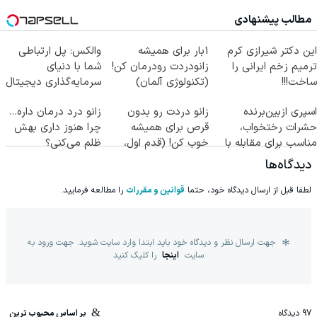
مطالب پیشنهادی
این دکتر شیرازی کرم
1بار برای همیشه
والکس: پل ارتباطی
ترمیم زخم ایرانی را
زانودردت رودرمان کن!
شما با دنیای
ساخت!!!
(تکنولوژی آلمان)
سرمایه‌گذاری دیجیتال
◂پرسشنامه▸
اسپری ازبین‌برنده
زانو دردت رو بدون
زانو درد درمان داره…
حشرات رختخواب،
قرص برای همیشه
چرا هنوز داری بهش
مناسب برای مقابله با
خوب کن! (قدم اول،
ظلم می‌کنی؟
انواع ساس
پرسش‌نامه)
دیدگاه‌ها
لطفا قبل از ارسال دیدگاه خود، حتما
قوانین و مقررات
را مطالعه فرمایید.
جهت ارسال نظر و دیدگاه خود باید ابتدا وارد سایت شوید. جهت ورود به
سایت
اینجا
را کلیک کنید
97
دیدگاه
بر اساس محبوب ترین