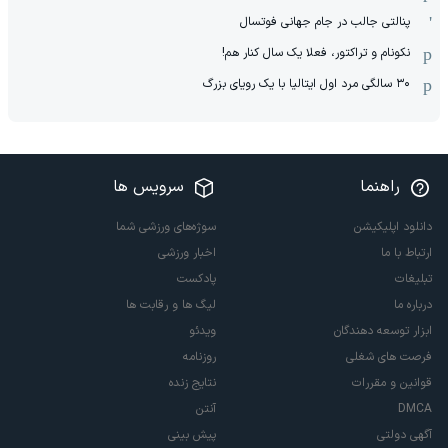
پنالتی جالب در جام جهانی فوتسال
نکونام و تراکتور، فعلا یک سال کنار هم!
۳۰ سالگی مرد اول ایتالیا با یک رویای بزرگ
راهنما
سرویس ها
دانلود اپلیکیشن
سوژه‌های ورزشی شما
ارتباط با ما
اخبار ورزشی
تبلیغات
پادکست
درباره ما
لیگ ها و رقابت ها
ابزار توسعه دهندگان
ویدئو
فرصت های شغلی
روزنامه
قوانین و مقررات
نتایج زنده
DMCA
آنتن
آگهی دولتی
پیش بینی