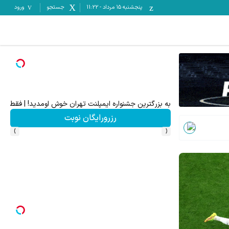
پنجشنبه ۱۵ مرداد
-
11:22
جستجو
ورود
 در مناقصات و مزایدات ایران تندر
به بزرگترین جشنواره ایمپلنت تهران خوش اومدید! | فقط ۲۵ میلیون !
ف
رزرورایگان نوبت
›
‹