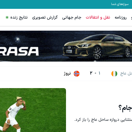
سوژه‌های شما
روزنامه
نقل و انتقالات
جام جهانی
گزارش تصویری
نتایج زنده
م، بخیه و سوختگی فقط در 3 هفته!!😍
سود کلان برای مدیران عامل با شرکت
کلیک کن!
اشتراک با تخفی
ل عاج
1
-
2
نروژ
جام؟
تثنایی دروازه ساحل عاج را باز کرد.