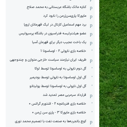
کنایه مالک باشگاه عربستانی به محمد صلاح
مایورکا پاری‌سن‌ژرمن را نابود کرد
برد مهم اسماعیل کارتال در لیگ قهرمانان اروپا
عضو هیئت‌رئیسه فدراسیون در باشگاه پرسپولیس
یک باخت عجیب دیگر برای قهرمان آسیا
خلاصه بازی ناپولی 2 - اوساسونا 1
ظریف: ایران نیازمند سیاست خارجی متوازن و چندوجهی
گل دوم ناپولی به اوساسونا توسط لوکا
گل اول اوساسونا به ناپولی توسط بودیمیر
گل اول ناپولی به اوساسونا توسط پولیتانو
قرارداد سرمربی مصر تمدید شد
خلاصه بازی فنرباغچه 2 - اشتورم گراتس 0
خلاصه بازی مایورکا 3 - پاری سن ژرمن 0
کوچ باتجربه‌ها به صنعت نفت با تصمیم محمد نوری