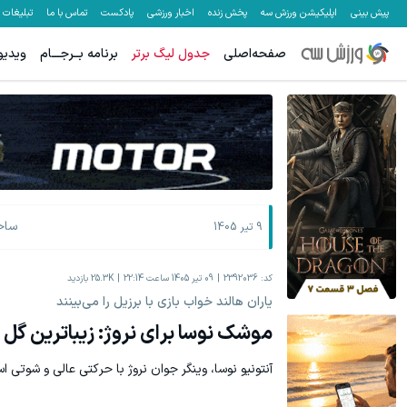
پیش بینی
اپلیکیشن ورزش سه
پخش زنده
اخبار ورزشی
پادکست
تماس با ما
تبلیغات
صفحه‌اصلی
جدول لیگ برتر
برنامه بــرجـــام
ویدیو
یخچال ویترینی 9 فوت ایستکول (جدید)
ترمیم جای زخ
کلیک کن!
ساح
9 تیر 1405
کد:
2392036
09 تیر 1405 ساعت 22:14
25.3K
بازدید
یاران هالند خواب بازی با برزیل را می‌بینند
موشک نوسا برای نروژ: زیباترین گل 
آنتونیو نوسا، وینگر جوان نروژ با حرکتی عالی و شوتی اس