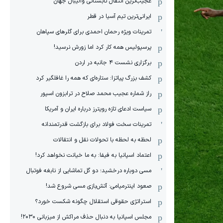
عجیب‌ترین انتقال تابستانی والیبال جهان
ایرانی‌ترین تیم آسیا در قطر
تمرینات ویژه رحمان احمدی برای گلرهای سپاهان
پرسپولیس همه کار کرد اما زورش نرسید!
برگزاری نشست ۴ جانبه در اردن
کشف بزرگ پیاتزا: ستاره‌ای که همه را غافلگیر کرد
راز شماره عجیب محمد صلاح در ترابزون اسپور
سیاست ادعای تازه رویترز درباره ایران و آمریکا
تمرینات سخت فولاد برای بازگشت قدرتمندانه
لحظه به لحظه با تحولات نقل و انتقالات
اعتماد اسپانیا به فیفا: به ما خیانت نخواهد کرد!
مسی دوباره درخشید؛ دو گل تماشایی از نابغه فوتبال
صعود اینترمیامی: آتش‌بازی مسی شروع شد!
استراتژی حقوقی استقلال چگونه شکست خورد؟
مجلس اسپانیا به دنبال حذف مراکش از میزبانی ۲۰۳۰!