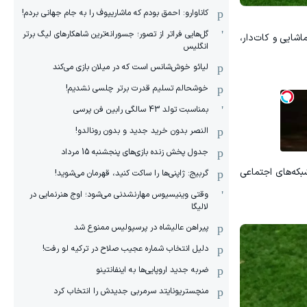
کاناوارو: احمق بودم که ماشاریپوف را به جام جهانی بردم!
گل‌هایی فراتر از تصور؛ جسورانه‌ترین شاهکارهای لیگ برتر
شایی و کات‌دار،
انگلیس
لیائو خوش‌شانس است که در میلان بازی می‌کند
خوشحالم تسلیم قدرت برتر چلسی نشدیم!
بمناسبت تولد 43 سالگی رابین فن پرسی
النصر بدون خرید جدید و بدون رونالدو!
جدول پخش زنده بازی‌های پنجشنبه 15 مرداد
بکه‌های اجتماعی
گربیج: ژاپنی‌ها را ساکت کنید، قهرمان می‌شوید!
وقتی وینیسیوس مهارنشدنی می‌شود؛ اوج هنرنمایی در
لالیگا
پیراهن عالیشاه در پرسپولیس ممنوع شد
دلیل انتخاب شماره عجیب صلاح در ترکیه لو رفت!
ضربه جدید اروپایی‌ها به اینفانتینو
منچستریونایتد سرمربی جدیدش را انتخاب کرد