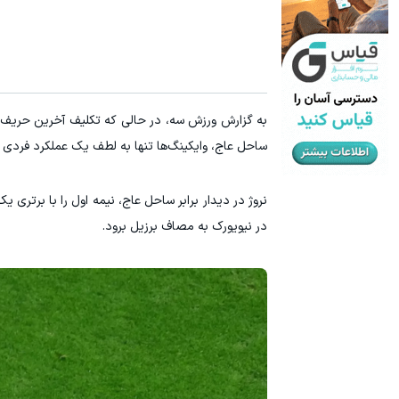
یخچال ویترینی 9 فوت ایستکول (جدید)
اقساط ۱۲ ماهه ایمپلنت 🦷 بدون چک و ضامن؛ همین امروز اقدام کن ✅
کلیک کن!
ساحل عاج، وایکینگ‌ها تنها به لطف یک عملکرد فردی خی
نروژ در دیدار برابر ساحل عاج، نیمه اول را با برتری
در نیویورک به مصاف برزیل برود.