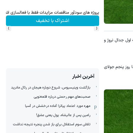
 در مناقصات و مزایدات ایران تندر
پروژه های سودآور مناقصات مزایدات فقط با فعالسازی اشتراک
ف
اشتراک با تخفیف
›
‹
انی ۲۰۲۶ هنوز مشخص نشده، در نیمه اول جدال نروژ و
ا روز پنجم جولای
آخرین اخبار
بازگشت وینیسیوس، شروع دوباره هیجان در رئال مادرید
صحبت‌های مهم رحمتی درباره قلعه‌نویی
مهره مورد اعتماد پیاتزا آماده درخشش در آسیا
رامین پس از عالیشاه، پول یعنی عشق!
تلاش سوم استقلال برای باز شدن پنجره نتیجه نداشت