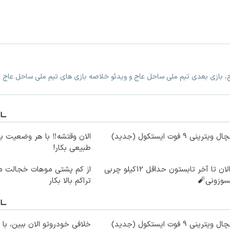
ج، بازی بعدی تیم ملی ساحل عاج و ویدئو خلاصه بازی های تیم ملی ساحل عاج
ویترینی 9 فوت ایستکول (جدید)
الان وقتشه‼️ با هر وضعیت ب
طبیعی بکار!
از الان تا آخر تابستون حداقل 12کیلو چربی
از کم پشتی موهات خجالت می
سوزونی🧨
تراکم بالا بکار
ویترینی 9 فوت ایستکول (جدید)
خلافی خودروتو الان ببین، با 