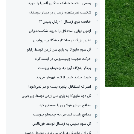
رسمی: الاتحاد هافبک سنگالی آلمریا را خرید
شکست غیرمنتظره آرسنال در دیدار دوستانه
خلاصه بازی آرسنال 1 - رئال بتیس 3
آزمون نهایی استقلال با حریف شکست‌ناپذیر
تغییر بزرگ در ساختار باشگاه پرسپولیس
گل سوم مایورکا به پاری سن ژرمن توسط رایلو
حرکت عجیب وینیسیوس در اینستاگرام
وینگر پنج‌گله آریو به چادرملو پیوست
خرید جدید خیبر از تیم قهرمان می‌آید
اعتراف استقلال: پنجره بسته و باز نمی‌شود!
گل دوم مایورکا به پاری سن ژرمن توسط ویرجیلی
مدافع میلان هواداران را عصبانی کرد
مدافع راست نساجی به چادرملو پیوست
گل سوم بتیس به آرسنال توسط فورنالس
گل اول مایورکا به پاری سن ژرمن توسط لوومبو