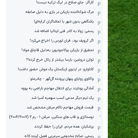
کاراگر: جای صلاح در لیگ ترکیه نیست!
مرگ شوکه‌کننده بازیکن در بازی به دلیل صاعقه
باشگاهی بدون شهر با تماشاگران کرایه‌ای!
رسمی: زولا به کادر فنی ایتالیا اضافه شد
اگر کرویف بود، فران تورس را اخراج می‌کرد!
تحقیق از بازیکن بوکاجونیورز به‌دلیل قاچاق مواد!
توازن دروغین: بارسا بیشتر از رئال خرج کرده؟!
کاناوارو: در اردوی ازبکستان یک موش حضور داشت!
واکاوی زوایای پنهان پرونده گل‌گهر - چادرملو
آمادگی یونایتد برای انتقال مهاجم ناراضی به یووه
یک تیم دیگر مدعی کسب سهمیه آسیا شد
قیمت فروش مهاجم ناکام میلان مشخص شد
نوستالژی و قاب های سنگین، میلان 1 - رم 2 (2006/2007)
پزشکیان: همه مردم، ایران را حفظ کردند
رسمی: صالح مخدومی سرمربی فصل آینده کاله