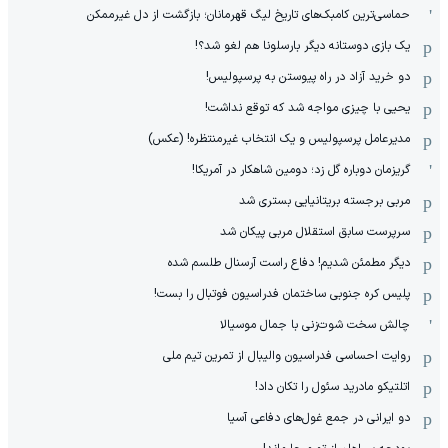
حماسی‌ترین کامبک‌های تاریخ لیگ قهرمانان؛ بازگشت از دل غیرممکن
یک بازی دوستانه دیگر بارسلونا هم لغو شد؟!
دو خرید آزاد در راه پیوستن به پرسپولیس!
یحیی با چیزی مواجه شد که توقع نداشت!
مدیرعامل پرسپولیس و یک انتخاب غیرمنتظره! (عکس)
گریزمان دوباره گل زد؛ دومین شاهکار در آمریکا!
مربی برجسته بریتانیایی بستری شد
سرپرست سابق استقلال مربی پیکان شد
دیگر مطمئن شدیم! دفاع راست آرسنال طلسم شده
پلیس کره ‌جنوبی ساختمان فدراسیون فوتبال را بست!
چالش سخت شوت‌زنی با جمال موسیالا
روایت احساسی فدراسیون والیبال از تمرین تیم ملی
اتلتیکو مادرید سئول را تکان داد!
دو ایرانی در جمع غول‌های دفاعی آسیا