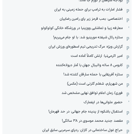
بودجه سپاهان از تورم جا ماند!
فشار امارات به ترامپ برای حمله زمینی به ایران
اختصاصی: بمب قرمز زیر پای رامین رضاییان
معارفه زیبا و تماشایی ووزینیا در ورزشگاه خانگی کولوکولو
ستاره رئال شیفته مورینیو شد: با او جام می‌بریم!
گزارش ویژه: مرگ تدریجی تیم اسطوره‌ای ورزش ایران
امیر اکرمی‌نیا: ارتش کاملاً آماده است
کابوس ۸ ساله والیبال جهان با آمار دیوانه‌کننده
ستاره آفریقایی با حمله سارقان کشته شد!
من شهریارم، شغلم گلزنی است (عکس)
فوری/ زمان اعلام توافق نهایی مشخص شد
حضور ملوانی‌ها در ایفمارک
استقبال باشکوه از پدیده جام جهانی: در حد قهرمان!
مقصد جدید محمد موسوی در ٣٨ سالگی!
حراج غول ساختمانی در کازان: ردپای سرمربی سابق ایران