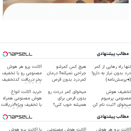
مطالب پیشنهادی
تنها راه رهایی از کمر
هیچ کس کمرشو
اکانت پرو هر هوش
درد بدون نیاز به دارو!
جراحی نمیکنه❗ درمان
مصنوعی رو با تخفیف
(◂پرسش‌نامه)
کمردرد بدون قرص
بخر؛دریافت کدتخفیف
(پرسشنامه)
👇👇👇👇👇
تخفیف هوش
میخوای کمر دردت رو
خرید اکانت انواع
مصنوعی پرمیوم
بدون قرص برای
هوش مصنوعی همراه
میخوای ؟ثبت نام کن
همیشه خوب کنی؟
با تخفیف ویژه!!دریافت
👇👇👇
(◂پرسش‌نامه رو پر
کد تخفیف👇👇👇
مطالب پیشنهادی
کن)
اکانت پرو هر هوش
اکانت هوش مصنوعی
با اکانت پرو هوش