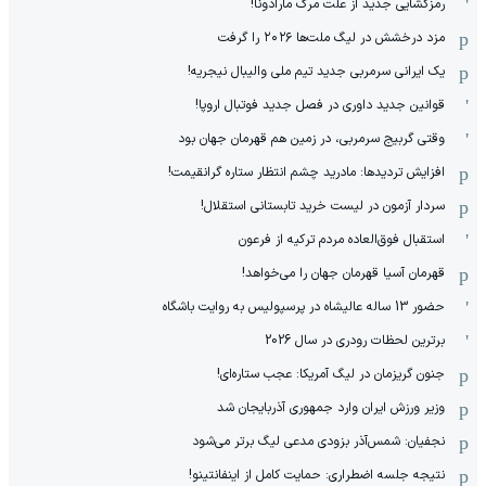
رمزگشایی جدید از علت مرگ مارادونا!
مزد درخشش در لیگ ملت‌ها ٢٠٢۶ را گرفت
یک ایرانی سرمربی جدید تیم ملی والیبال نیجریه!
قوانین جدید داوری در فصل جدید فوتبال اروپا!
وقتی گربیج سرمربی، در زمین هم قهرمان جهان بود
افزایش تردیدها: مادرید چشم انتظار ستاره گرانقیمت!
سردار آزمون در لیست خرید تابستانی استقلال!
استقبال فوق‌‌العاده مردم ترکیه از فرعون
قهرمان آسیا قهرمان جهان را می‌خواهد!
حضور 13 ساله عالیشاه در پرسپولیس به روایت باشگاه
برترین لحظات رودری در سال 2026
جنون گریزمان در لیگ آمریکا: عجب ستاره‌ای!
وزیر ورزش ایران وارد جمهوری آذربایجان شد
نجفیان: شمس‌آذر بزودی مدعی لیگ برتر می‌شود
نتیجه جلسه اضطراری: حمایت کامل از اینفانتینو!