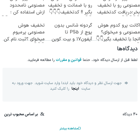
مصنوعی رو با تخفیف
رو با ضمانت و تخفیف
مصنوعی نامحدود
بخر؛دریافت کدتخفیف
بگیر !! کدتخفیف👇👇👇
ازش استفاده کن ؛
👇👇👇👇👇
👇👇
دریافت کد تخفیف👇👇
اکانت پرو کدوم هوش
گردونه شانس بدون
تخفیف هوش
👇
مصنوعی و میخوای؟
پوچ از PS5 تا
مصنوعی پرمیوم
انجا با تخفیف بگیر👇👇
آیفون17 و بیت کوین
میخوای ؟ثبت نام کن
👇👇👇
🔥
👇
دیدگاه‌ها
لطفا قبل از ارسال دیدگاه خود، حتما
قوانین و مقررات
را مطالعه فرمایید.
جهت ارسال نظر و دیدگاه خود باید ابتدا وارد سایت شوید. جهت ورود به
سایت
اینجا
را کلیک کنید
40
دیدگاه
بر اساس محبوب ترین
مشاهده بیشتر