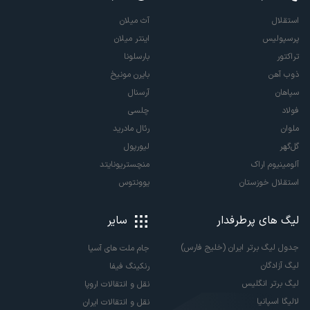
استقلال
آث میلان
پرسپولیس
اینتر میلان
تراکتور
بارسلونا
ذوب آهن
بایرن مونیخ
سپاهان
آرسنال
فولاد
چلسی
ملوان
رئال مادرید
گل‌گهر
لیورپول
آلومینیوم اراک
منچستریونایتد
استقلال خوزستان
یوونتوس
لیگ های پرطرفدار
سایر
جدول لیگ برتر ایران (خلیج فارس)
جام ملت های آسیا
لیگ آزادگان
رنکینگ فیفا
لیگ برتر انگلیس
نقل و انتقالات اروپا
لالیگا اسپانیا
نقل و انتقالات ایران