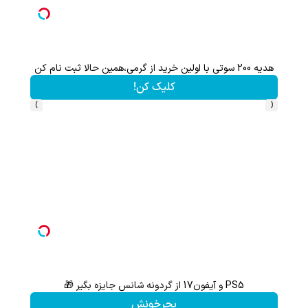
هدیه 200 سوتی با اولین خرید از گرمی،همین حالا ثبت نام کن
کلیک کن!
›
‹
PS5 و آیفون17 از گردونه شانس جایزه بگیر 🎁
گردونه شانس بدون 
بچرخونش