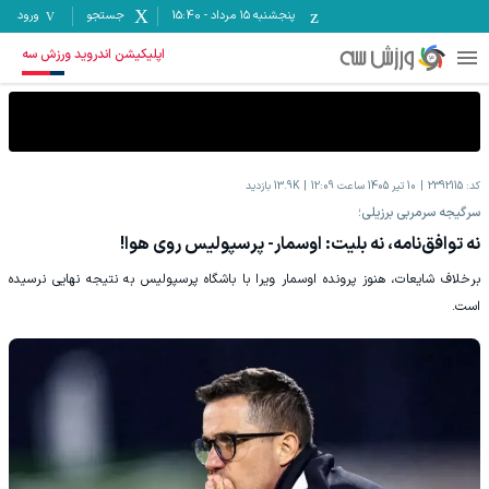
پنجشنبه ۱۵ مرداد
-
15:40
جستجو
ورود
اپلیکیشن اندروید ورزش سه
کد:
2392115
10 تیر 1405 ساعت 12:09
13.9K
بازدید
سرگیجه سرمربی برزیلی؛
نه توافق‌نامه، نه بلیت: اوسمار- پرسپولیس روی هوا!
برخلاف شایعات، هنوز پرونده اوسمار ویرا با باشگاه پرسپولیس به نتیجه نهایی نرسیده
است.