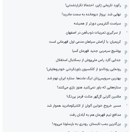
رکورد تاریخی ژاپن: احتمالا تکرارنشدنی!
نهایی شد: پرواز دیومانده به سمت مادرید!
سیاست آتش‌بس دورتر از همیشه
از سرگیری تمرینات ذوب‌آهن در اصفهان
کریمیان: با آرامش سپاهان مدعی اول قهرمانی است
پوشیچ سرمربی جدید قهرمان آسیا
جدایی گارد راس ملی‌پوش از بسکتبال استقلال
رونمایی رونالدو از کلکسیون باورنکردنی خودروهایش!
بهترین سرویس‌زنان لیگ ملت‌ها: ستاره ایران نهم شد
ستاره‌هایی که باور نمی‌کنید هنوز بازی می‌کنند!
ماشین گلزنی گل‌گهر مثلث قرمز پررنگ!
مسیر خروج خولین آلوارز از اتلتیکومادرید هموار شد
مدافع تیم قهرمان هم به آبادان رفت
بزرگترین بمب تابستان: رودری به بارسلونا می‌رود!