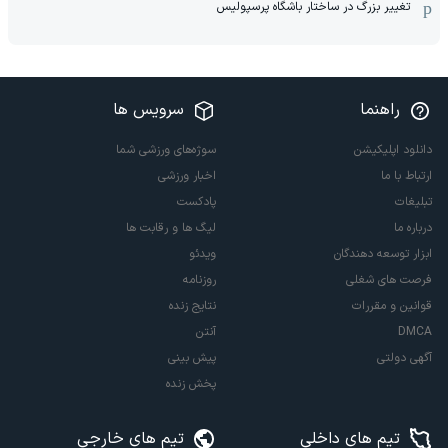
تغییر بزرگ در ساختار باشگاه پرسپولیس
راهنما
سرویس ها
دانلود اپلیکیشن
سوژه‌های ورزشی شما
ارتباط با ما
اخبار ورزشی
تبلیغات
پادکست
درباره ما
لیگ ها و رقابت ها
ابزار توسعه دهندگان
ویدئو
فرصت های شغلی
روزنامه
قوانین و مقررات
نتایج زنده
DMCA
آنتن
آگهی دولتی
پیش بینی
پخش زنده
تیم های داخلی
تیم های خارجی