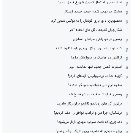
اختصاصی: احتمال تعویق شروع فصل جدید
مشکل در نهایی شدن خرید جدید آرسنال
منصوریان: داور بازی فوتبال را به بوکس تبدیل کرد
شکارچیان ثانیه‌ها، گل های لحظه آخر
یاسین در دو راهی سپاهان- نساجی
کانسلو در تمرین الهلال: رویای بارسا نابود شد؟
تراکتور دو هافبک در دروازه‌اش دارد!
استارت فصل جدید تنها نماینده البرز
گزینه جذاب پرسپولیس: اژدهای قرمز!
ستاره تیم ملی تکواندو خبرنگار شدند!
رسمی: قرارداد هافبک میلان فسخ شد
برترین گل های رونالدو نازاریو برای رئال مادرید
پزشکیان: چرا من و ترامپ توافق را امضا کردیم؟
تصاویری که باعث سردرد مهدی تارتار می‌شود!
پول سعودی ته کشید، پایان تاریک لیگ روشن!