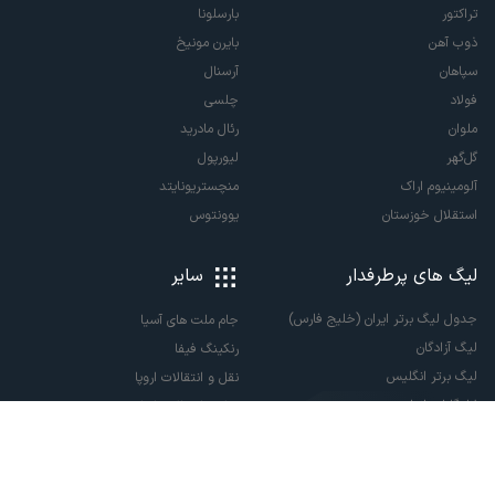
تراکتور
بارسلونا
ذوب آهن
بایرن مونیخ
سپاهان
آرسنال
فولاد
چلسی
ملوان
رئال مادرید
گل‌گهر
لیورپول
آلومینیوم اراک
منچستریونایتد
استقلال خوزستان
یوونتوس
لیگ های پرطرفدار
سایر
جدول لیگ برتر ایران (خلیج فارس)
جام ملت های آسیا
لیگ آزادگان
رنکینگ فیفا
لیگ برتر انگلیس
نقل و انتقالات اروپا
لالیگا اسپانیا
نقل و انتقالات ایران
سری آ ایتالیا
پاری سن ژرمن
لیگ قهرمانان اروپا
لیگ نخبگان آسیا