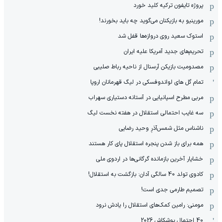
پروژه تایفون ترکیه کلید خورد
مورینیو به بازیکنان می‌گوید چه باید بخورند!
استوک سعید روی دروازه‌ها قفل شد
تحریم‌های جدید آمریکا علیه ایران
مصدومیت بازیکن آرسنال از ناحیه رباط صلیبی
تمام گل های لواندوفسکی در لیگ قهرمانان اروپا
مربی مطرح اسپانیایی در آستانه دستیاری سهراب
سه غایب احتمالی استقلال در هفته نخست لیگ
ناشناس مثل شمس‌آذرِ وحید رضایی
همه برای باز شدن پنجره استقلال پای کار هستند
خشایار آخرین بازمانده گرگانی‌ها در اردوی ملی
کادوی تولد 40 سالگی آدان: بازگشت به استقلال!
تصمیم طارمی جدی است!
مومنی: رامین کمک‌های استقلال را یادش نرود
40 احتمال پوشکاش 2026