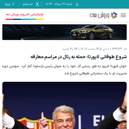
شنبه ۱۷ مرداد
-
01:16
جستجو
ورود
اپلیکیشن اندروید ورزش سه
کد:
2392179
10 تیر 1405 ساعت 17:07
40.7K
بازدید
شروع طوفانی لاپورتا: حمله به رئال در مراسم معارفه
خوان لاپورتا امروز به طور رسمی کار خود را به عنوان رئیس بارسلونا آغاز کرد. سومین دوره
مدیریت او با یک سخنرانی طوفانی شروع شد.