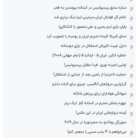
ستاره سابق پرسپولیس در آستانه پیوستن به فجر
خانم گل فوتبال ایران سرمربی تیم لیگ برتری شد
پایان بازی تیم یحیی و علی منصور با کتک‌کاری!
سنای آمریکا لایحه تحریم ایران و روسیه را تصویب کرد
دلیل غیبت کاپیتان استقلال در بازی دوستانه
خاطره انگیز، ایران 5 - ایتالیا 5 (جام جهانی 2008)
اولین تجربه نوری، فردا مقابل پرسپولیس!
حمایت تاجرنیا از رامین بعد از جدایی از استقلال!
گران‌ترین دروازه‌بان انگلیس: چیزی برای اثبات ندارم
دیوانگی هواداران برای پیراهن شالکه
چهره بشاش محرم در آستانه آغاز لیگ برتر
آینده دروازه‌بانی ایران در این عکس!
سوپرگل رونالدو به سمپدوریا در سال 2019
می‌خواهم با 4 بمب مسی را منفجر کنم!