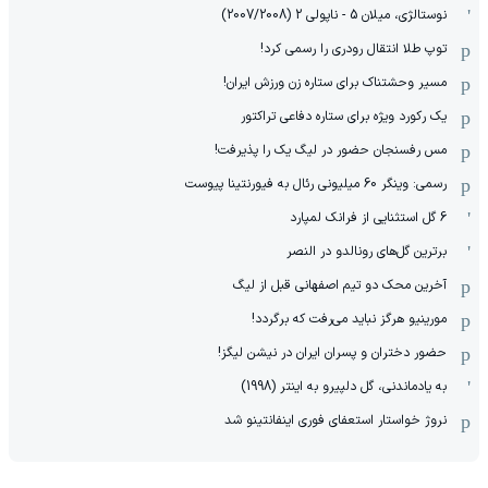
نوستالژی، میلان 5 - ناپولی 2 (2007/2008)
توپ طلا انتقال رودری را رسمی کرد!
مسیر وحشتناک برای ستاره زن ورزش ایران!
یک رکورد ویژه برای ستاره دفاعی تراکتور
مس رفسنجان حضور در لیگ یک را پذیرفت!
رسمی: وینگر 60 میلیونی رئال به فیورنتینا پیوست
6 گل استثنایی از فرانک لمپارد
برترین گل‌های رونالدو در النصر
آخرین محک دو تیم اصفهانی قبل از لیگ
مورینیو هرگز نباید می‌رفت که برگردد!
حضور دختران و پسران ایران در نیشن لیگز!
به یادماندنی، گل دلپیرو به اینتر (1998)
نروژ خواستار استعفای فوری اینفانتینو شد