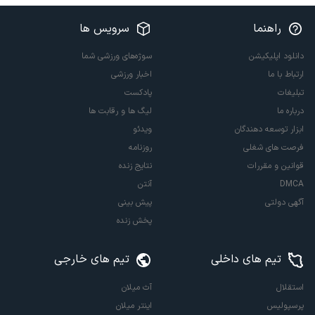
راهنما
سرویس ها
دانلود اپلیکیشن
سوژه‌های ورزشی شما
ارتباط با ما
اخبار ورزشی
تبلیغات
پادکست
درباره ما
لیگ ها و رقابت ها
ابزار توسعه دهندگان
ویدئو
فرصت های شغلی
روزنامه
قوانین و مقررات
نتایج زنده
DMCA
آنتن
آگهی دولتی
پیش بینی
پخش زنده
تیم های داخلی
تیم های خارجی
استقلال
آث میلان
پرسپولیس
اینتر میلان