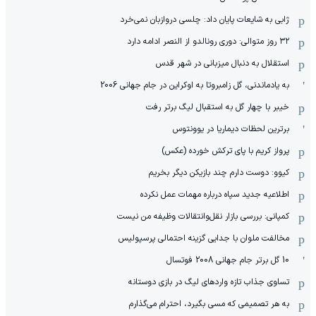
ژابی به شایعات پایان داد: چلسی دروازبان نمی‌خرد
۳۲ روز متوالی: دوری رونالدو از النصر ادامه دارد
استقلال به دنبال میزبانی در شهر قدس
به یادماندنی، گل زامبروتا به اوکراین در جام جهانی 2006
خیبر با چهار گل به استقبال لیگ برتر رفت
برترین لحظات دیماریا در یوونتوس
پرواز کریم با پای ترکش خورده (عکس)
کیوو: دوست دارم چند بازیکن دیگر بخریم
اطلاعیه جدید سپاه درباره مهمات عمل نکرده
کمپانی: بررسی بازار نقل‌وانتقالات وظیفه من نیست
مخالفت ملوان با جدایی گزینه احتمالی پرسپولیس
10 گل برتر جام جهانی 2008 فوتسال
تساوی جذاب تازه واردهای لیگ در بازی دوستانه
به هر تصمیمی که مسی بگیرد، احترام می‌گذارم